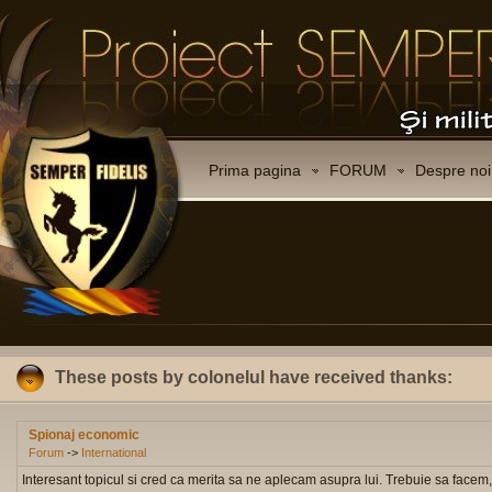
Prima pagina
FORUM
Despre noi
These posts by colonelul have received thanks:
Spionaj economic
Forum
->
International
Interesant topicul si cred ca merita sa ne aplecam asupra lui. Trebuie sa facem, 