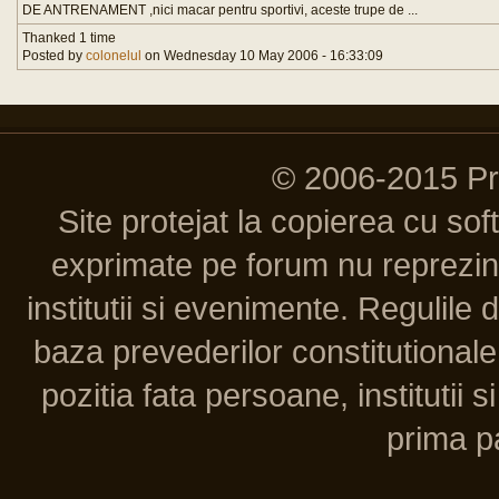
DE ANTRENAMENT ,nici macar pentru sportivi, aceste trupe de ...
Thanked 1 time
Posted by
colonelul
on Wednesday 10 May 2006 - 16:33:09
© 2006-2015 P
Site protejat la copierea cu so
exprimate pe forum nu reprezint
institutii si evenimente. Regulile 
baza prevederilor constitutionale 
pozitia fata persoane, institutii s
prima pa