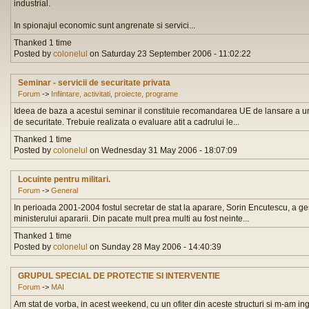
industrial.
In spionajul economic sunt angrenate si servici...
Thanked 1 time
Posted by
colonelul
on Saturday 23 September 2006 - 11:02:22
Seminar - servicii de securitate privata
Forum
->
Infiintare, activitati, proiecte, programe
Ideea de baza a acestui seminar il constituie recomandarea UE de lansare a uno
de securitate. Trebuie realizata o evaluare atit a cadrului le...
Thanked 1 time
Posted by
colonelul
on Wednesday 31 May 2006 - 18:07:09
Locuinte pentru militari.
Forum
->
General
In perioada 2001-2004 fostul secretar de stat la aparare, Sorin Encutescu, a ges
ministerului apararii. Din pacate mult prea multi au fost neinte...
Thanked 1 time
Posted by
colonelul
on Sunday 28 May 2006 - 14:40:39
GRUPUL SPECIAL DE PROTECTIE SI INTERVENTIE
Forum
->
MAI
Am stat de vorba, in acest weekend, cu un ofiter din aceste structuri si m-am i