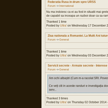
Federatia Rusa in drum spre URSS
Forum
->
International
Nu ma indoiesc ca ei au fost in situatii mai grel
de capabil sa inceapa un razboi doar ca sa ram
Thanked 1 time
Posted by
Ultra'
on Wednesday 17 December 20
Ziua nationala a Romaniei. La Multi Ani tutur
Forum
->
General
Thanked 1 time
Posted by
Ultra'
on Wednesday 03 December 20
Servicii secrete - Armate secrete - Interese s
Forum
->
General
Am ochi albaștri (Cum m-a racolat SRI. Pov
Ce veți citi in aceste randuri e investigația 
serv...
Thanked 3 times
Posted by
Ultra'
on Thursday 02 October 2014 -