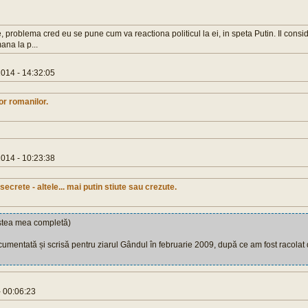
e, problema cred eu se pune cum va reactiona politicul la ei, in speta Putin. Il consi
ana la p...
14 - 14:32:05
or romanilor.
14 - 10:23:38
ecrete - altele... mai putin stiute sau crezute.
estea mea completă)
documentată și scrisă pentru ziarul Gândul în februarie 2009, după ce am fost racolat
 00:06:23