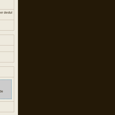
der destul
 de