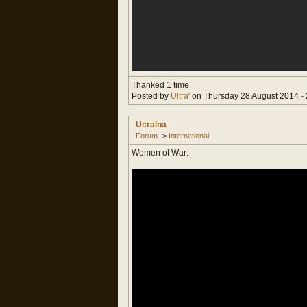
Thanked 1 time
Posted by
Ultra'
on Thursday 28 August 2014 - 
Ucraina
Forum
->
International
Women of War: