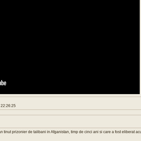
 22:26:25
tinut prizonier de talibani in Afganistan, timp de cinci ani si care a fost eliberat a