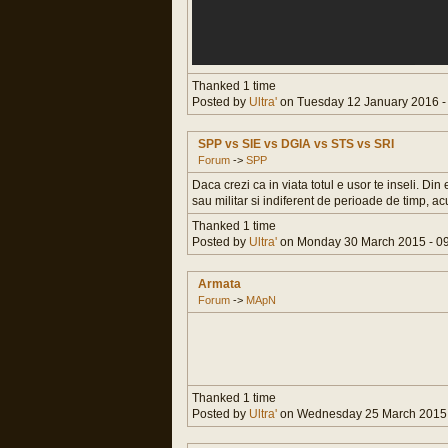
Thanked 1 time
Posted by
Ultra'
on Tuesday 12 January 2016 -
SPP vs SIE vs DGIA vs STS vs SRI
Forum
->
SPP
Daca crezi ca in viata totul e usor te inseli. Din
sau militar si indiferent de perioade de timp, acu
Thanked 1 time
Posted by
Ultra'
on Monday 30 March 2015 - 09
Armata
Forum
->
MApN
Thanked 1 time
Posted by
Ultra'
on Wednesday 25 March 2015 