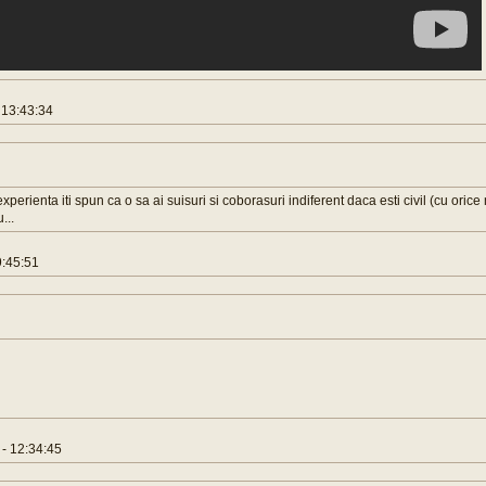
 13:43:34
 experienta iti spun ca o sa ai suisuri si coborasuri indiferent daca esti civil (cu oric
...
:45:51
- 12:34:45