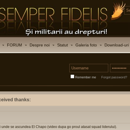
FORUM
Despre noi
Statut
Galeria foto
Download-uri
Remember me
Forgot password?
ceived thanks:
i unde se ascundea El Chapo (video dupa go proul atasat squad liderului).