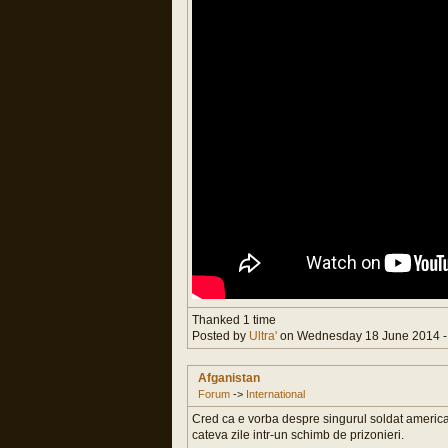
Thanked 1 time
Posted by
Ultra'
on Wednesday 18 June 2014 -
Afganistan
Forum
->
International
Cred ca e vorba despre singurul soldat american 
cateva zile intr-un schimb de prizonieri.