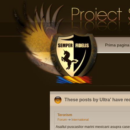
Prima pagina
These posts by Ultra' have re
Terorism
Forum
->
International
Asaltul puscasilor marini mexicani asupra case