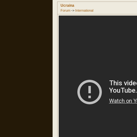
Ucraina
Forum
->
International