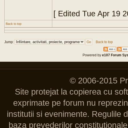
[ Edited Tue Apr 19 
Back to top
Jump:
Back to top
Powered by
e107 Forum Sy
© 2006-2015 P
Site protejat la copierea cu so
exprimate pe forum nu reprezint
institutii si evenimente. Regulile 
baza prevederilor constitutionale 