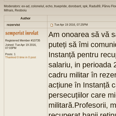
Moderators: ex-ad, colonelul, echo, truepride, dorobant, spk, Radu89, Pârvu Flor
Mihais, Resboiu
Author
rezervist
Tue Apr 19 2016, 07:25PM
Am onoarea să vă sa
Registered Member #10735
puteți să îmi comuni
Joined: Tue Apr 19 2016,
07:03PM
Instanță pentru recu
Posts: 1
Thanked 0 time in 0 post
salariu, in perioada
cadru militar în reze
acțiune în Instanță c
persecuțiilor care mi-
militară.Profesorii, ma
recuperat banii reținu