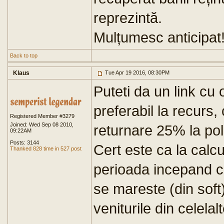
reprezintă.
Mulțumesc anticipat
Back to top
Klaus
Tue Apr 19 2016, 08:30PM
Puteti da un link cu 
preferabil la recurs,
Registered Member #3279
Joined: Wed Sep 08 2010,
returnare 25% la poli
09:22AM
Posts: 3144
Cert este ca la calc
Thanked 828 time in 527 post
perioada incepand c
se mareste (din soft
veniturile din celelal