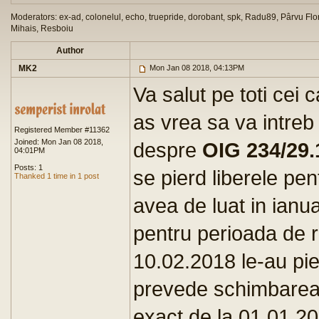
Moderators: ex-ad, colonelul, echo, truepride, dorobant, spk, Radu89, Pârvu Flor
Mihais, Resboiu
Author
MK2
Mon Jan 08 2018, 04:13PM
Va salut pe toti cei 
as vrea sa va intreb 
Registered Member #11362
Joined: Mon Jan 08 2018,
despre
OIG 234/29.
04:01PM
Posts: 1
se pierd liberele pen
Thanked 1 time in 1 post
avea de luat in ianua
pentru perioada de r
10.02.2018 le-au pie
prevede schimbarea 
exact de la 01.01.2