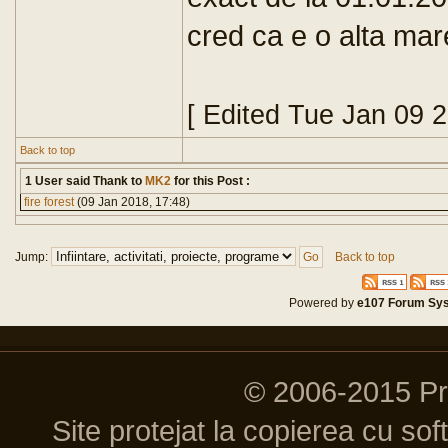
cred ca e o alta mar
[ Edited Tue Jan 09 
Back to top
1 User said Thank to
MK2
for this Post :
fire forest
(09 Jan 2018, 17:48)
Jump:
Back to top
Powered by
e107 Forum Sy
© 2006-2015 P
Site protejat la copierea cu so