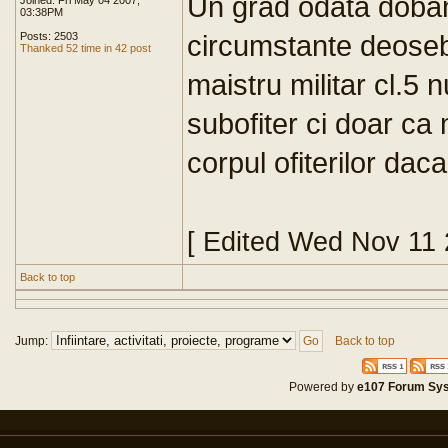
Un grad odata doband
Joined: Fri May 04 2007,
03:38PM
circumstante deoseb
Posts: 2503
Thanked 52 time in 42 post
maistru militar cl.5 
subofiter ci doar ca 
corpul ofiterilor daca
[ Edited Wed Nov 11
Back to top
Jump:
Back to top
Powered by
e107 Forum Sy