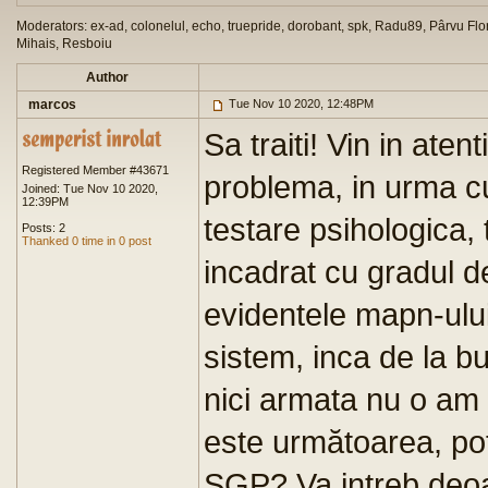
Moderators: ex-ad, colonelul, echo, truepride, dorobant, spk, Radu89, Pârvu Flor
Mihais, Resboiu
Author
marcos
Tue Nov 10 2020, 12:48PM
Sa traiti! Vin in at
Registered Member #43671
problema, in urma cu
Joined: Tue Nov 10 2020,
12:39PM
testare psihologica,
Posts: 2
Thanked 0 time in 0 post
incadrat cu gradul de
evidentele mapn-ului
sistem, inca de la 
nici armata nu o am 
este următoarea, po
SGP? Va intreb deo