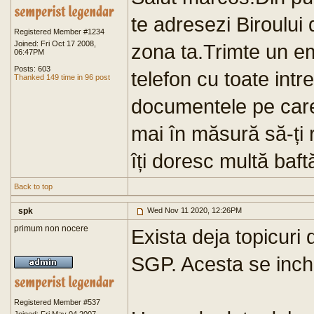
te adresezi Biroului 
Registered Member #1234
Joined: Fri Oct 17 2008,
zona ta.Trimte un ema
06:47PM
Posts: 603
telefon cu toate intr
Thanked 149 time in 96 post
documentele pe care
mai în măsură să-ți
îți doresc multă baft
Back to top
spk
Wed Nov 11 2020, 12:26PM
primum non nocere
Exista deja topicuri 
SGP. Acesta se inch
Registered Member #537