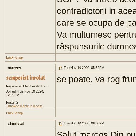
contradictorii in acea
care se ocupa de pag
Va multumesc pentru
răspunsurile dumnea
Back to top
marcos
Tue Nov 10 2020, 05:52PM
se poate, va rog fr
Registered Member #43671
Joined: Tue Nov 10 2020,
12:39PM
Posts: 2
Thanked 0 time in 0 post
Back to top
chimistul
Tue Nov 10 2020, 08:30PM
Salut marcos.Din pu