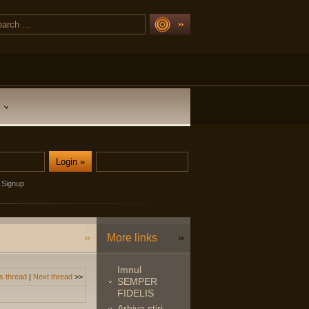
Signup
More links
Imnul
s thread
|
Next thread
>>
SEMPER
FIDELIS
Arhiva stiri