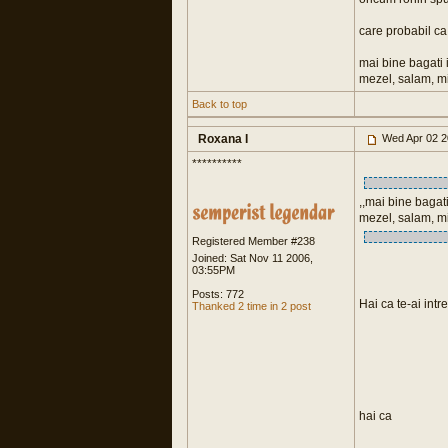
care probabil ca 
mai bine bagati i
mezel, salam, miti
Back to top
Roxana I
Wed Apr 02 2
**********
,,mai bine bagati
mezel, salam, miti
Registered Member #238
Joined: Sat Nov 11 2006,
03:55PM
Posts: 772
Hai ca te-ai intr
Thanked 2 time in 2 post
hai ca