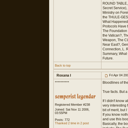
ROUND TABLE, h
Secret Service)
Ministry on Fore
the THULE-GES
What Happened i
Protocols Have 
The Foundation 
the Vatican?, Th
Weapon, The CIA
Near East?, Ger
Connection, L. R
Summary, What C
Future.
Back to top
Roxana I
Fri Apr 04 20
**********
Bloodlines of the
True facts. But a
If I didn't know 
Registered Member #238
very interesting
Joined: Sat Nov 11 2006,
bit of merit, but 
03:55PM
If you know noth
and use this boo
Posts: 772
Thanked 2 time in 2 post
Basically, the bo