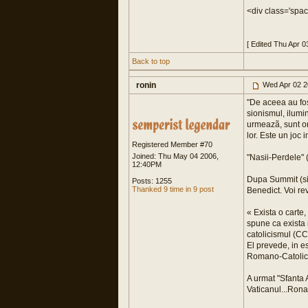
<div class='spac
[ Edited Thu Apr 
Back to top
ronin
Wed Apr 02 2
"De aceea au fos
sionismul, ilumin
urmeazã, sunt or
lor. Este un joc 
Registered Member #70
Joined: Thu May 04 2006,
"Nasii-Perdele" (
12:40PM
Dupa Summit (si 
Posts: 1255
Thanked 9 time in 9 post
Benedict. Voi re
« Exista o carte,
spune ca exista 
catolicismul (CC
El prevede, in es
Romano-Catolica
A urmat "Sfanta 
Vaticanul...Rona