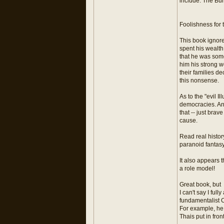
include: The Bun
Foolishness for 
This book ignore
spent his wealth
that he was some
him his strong w
their families d
this nonsense.
As to the "evil I
democracies. And
that -- just br
cause.
Read real histor
paranoid fantasy
It also appears 
a role model!
Great book, but
I can't say I ful
fundamentalist C
For example, he 
Thais put in fro