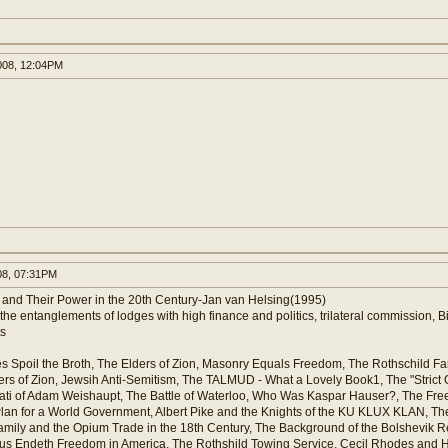
008, 12:04PM
08, 07:31PM
s and Their Power in the 20th Century-Jan van Helsing(1995)
the entanglements of lodges with high finance and politics, trilateral commission, 
ts
 Spoil the Broth, The Elders of Zion, Masonry Equals Freedom, The Rothschild Fam
ers of Zion, Jewsih Anti-Semitism, The TALMUD - What a Lovely Book1, The "Strict
nati of Adam Weishaupt, The Battle of Waterloo, Who Was Kaspar Hauser?, The Fr
lan for a World Government, Albert Pike and the Knights of the KU KLUX KLAN, The
amily and the Opium Trade in the 18th Century, The Background of the Bolshevik Re
hus Endeth Freedom in America, The Rothshild Towing Service, Cecil Rhodes and H