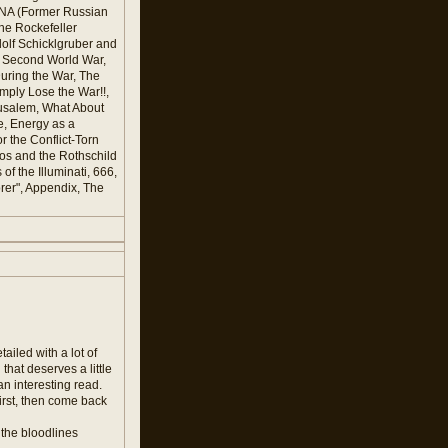
NA (Former Russian
he Rockefeller
dolf Schicklgruber and
Second World War,
uring the War, The
mply Lose the War!!,
rusalem, What About
e, Energy as a
 the Conflict-Torn
os and the Rothschild
f the Illuminati, 666,
rer", Appendix, The
tailed with a lot of
hat deserves a little
 an interesting read.
first, then come back
f the bloodlines