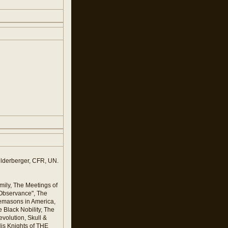
Bilderberger, CFR, UN.
ily, The Meetings of
 Observance", The
eemasons in America,
 Black Nobility, The
volution, Skull &
is Knights of THE