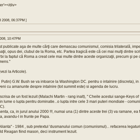
er'>
</div>
03 2008, 06:37PM ]
008, 10:47PM
t publicate aşa de multe cãrţi care demascau comunismul, comisia trilateralã, imper
aţii, opus dei, clubul de la Roma, etc. Partea tragicã este cã cei mai mulţi dintre scriit
bi la faptul cã Roma a creat cele mai multe dintre aceste organizaţii, precum şi pe 
imens."
vezi la Articole).
Putin) G.W. Bush se va intoarce la Washington DC. pentru o intalnire (discreta), in
veni cu amanunte despre intalnire (tot summit este) si agenda de lucru.
 scrisa de un fost Iezuit (Malachi Martin - rang inalt), " Cheile acestui sange-Keys of 
in lume o lupta pentru dominatie...o lupta intre cele 3 mari puteri mondiale - comuni
C).
enta, ca, in jurul anului 2000 !!!, numai una (1) dintre aceste trei (3) va ramane, ea 
, avandu-l in frunte pe Papa.
Alianta" - 1984 , sub pretextul 'dusmanului comun (comunismul)... refacerea legatur
ld Reagan fiind mason, deci instrument Iezuit.