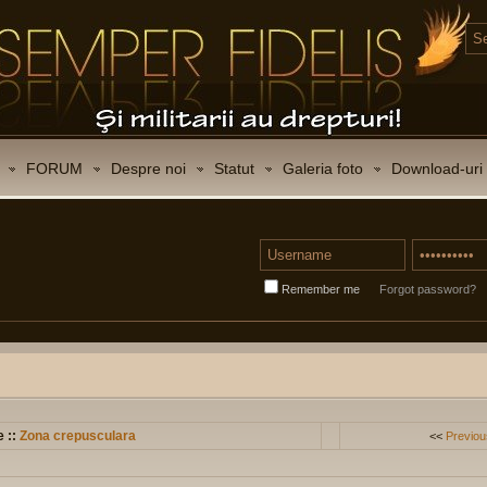
FORUM
Despre noi
Statut
Galeria foto
Download-uri
Remember me
Forgot password?
e ::
Zona crepusculara
<<
Previou