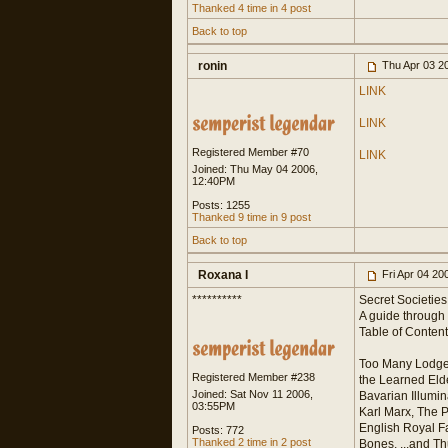
Thanked 4 time in 4 post
Back to top
ronin
Thu Apr 03 2
LINK
LINK
Registered Member #70
LINK
Joined: Thu May 04 2006,
12:40PM
Posts: 1255
Thanked 9 time in 9 post
Back to top
Roxana I
Fri Apr 04 20
**********
Secret Societie
A guide through 
Table of Conten
Too Many Lodges
Registered Member #238
the Learned Eld
Joined: Sat Nov 11 2006,
Bavarian Illumi
03:55PM
Karl Marx, The P
English Royal F
Posts: 772
Thanked 2 time in 2 post
Bones, ...and T