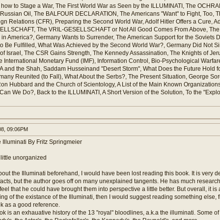
ow to Stage a War, The First World War as Seen by the ILLUMINATI, The OCHRA
, Russian Oil, The BALFOUR DECLARATION, The Americans "Want" to Fight, Too, T
ign Relations (CFR), Preparing the Second World War, Adolf Hitler Offers a Cure, A
ELLSCHAFT, The VRIL-GESELLSCHAFT or Not All Good Comes From Above, The 
n America?, Germany Wants to Surrender, The American Support for the Soviets D
to Be Fulfilled, What Was Achieved by the Second World War?, Germany Did Not Si
of Israel, The CSR Gains Strength, The Kennedy Assassination, The Knights of Je
e International Monetary Fund (IMF), Information Control, Bio-Psychological Warfar
 and the Shah, Saddam Husseinand "Desert Storm", What Does the Future Hold for
many Reunited (to Fall), What About the Serbs?, The Present Situation, George Sor
on Hubbard and the Church of Scientology, A List of the Main Known Organizations o
an We Do?, Back to the ILLUMINATI, A Short Version of the Solution, To the "Explo
08, 09:06PM
 Illuminati By Fritz Springmeier
 little unorganized
about the Illuminati beforehand, I would have been lost reading this book. It is very de
 facts, but the author goes off on many unexplained tangents. He has much research t
I feel that he could have brought them into perspective a little better. But overall, it is
ing of the existance of the Illuminati, then I would suggest reading something else, 
k as a good reference.
ok is an exhauative history of the 13 "royal" bloodlines, a.k.a the illuminati. Some o