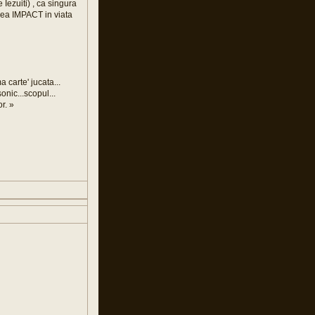
Iezuiti) , ca singura
 avea IMPACT in viata
 carte' jucata...
nic...scopul...
or. »