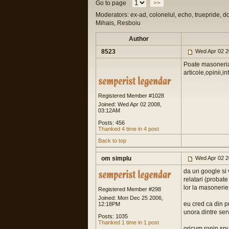
Go to page
>>
Moderators: ex-ad, colonelul, echo, truepride, d
Mihais, Resboiu
Author
8523
Wed Apr 02 2
Poate masoneria 
articole,opinii,in
Registered Member #1028
Joined: Wed Apr 02 2008,
03:12AM
Posts: 456
Thanked 4 time in 4 post
Back to top
om simplu
Wed Apr 02 2
da un google si 
relatari (probate
lor la masonerie (
Registered Member #298
Joined: Mon Dec 25 2006,
eu cred ca din pu
12:18PM
unora dintre servi
Posts: 1035
Thanked 1 time in 1 post
oricum ronin spu