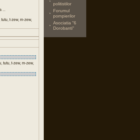
politistilor
 ...
Forumul
pompierilor
, tutu, t-zew, m-zew,
Asociatia "6
Dorobanti"
u, tutu, t-zew, m-zew,