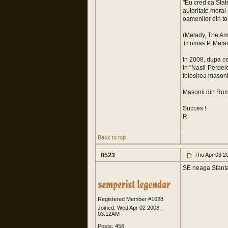
"Eu cred ca Stat
autoritate moral-
oamenilor din toa
(Melady, The Amb
Thomas P. Melad
In 2008, dupa ce 
In "Nasii-Perdel
folosirea masonil
Masonii din Roma
Succes !
R
Back to top
8523
Thu Apr 03 2
SE neaga Sfanta
Registered Member #1028
Joined: Wed Apr 02 2008,
03:12AM
Posts: 456