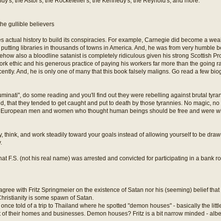
dy's, the Astor's, the Rockefeller's, the Kennedy's, the Reynold's, and more.
the gullible believers
s actual history to build its conspiracies. For example, Carnegie did become a wea
 putting libraries in thousands of towns in America. And, he was from very humble 
how also a bloodline satanist is completely ridiculous given his strong Scottish Pr
ork ethic and his generous practice of paying his workers far more than the going ra
ecently. And, he is only one of many that this book falsely maligns. Go read a few bio
lluminati", do some reading and you'll find out they were rebelling against brutal tyra
, that they tended to get caught and put to death by those tyrannies. No magic, no 
ave European men and women who thought human beings should be free and were willi
y, think, and work steadily toward your goals instead of allowing yourself to be draw
.
that F.S. (not his real name) was arrested and convicted for participating in a bank r
ly agree with Fritz Springmeier on the existence of Satan nor his (seeming) belief tha
hristianity is some spawn of Satan.
once told of a trip to Thailand where he spotted "demon houses" - basically the littl
nt of their homes and businesses. Demon houses? Fritz is a bit narrow minded - albe