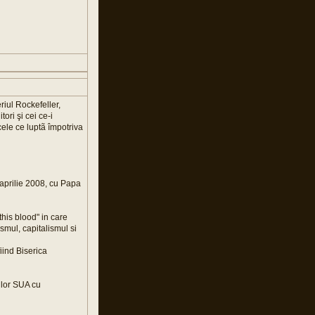
iul Rockefeller,
ori şi cei ce-i
cele ce luptã împotriva
 aprilie 2008, cu Papa
this blood" in care
smul, capitalismul si
fiind Biserica
ilor SUA cu