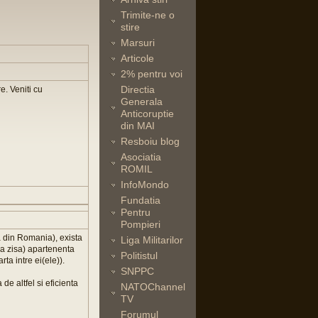
Trimite-ne o
stire
Marsuri
Articole
2% pentru voi
Directia
e. Veniti cu
Generala
Anticoruptie
din MAI
Resboiu blog
Asociatia
ROMIL
InfoMondo
Fundatia
Pentru
Pompieri
a din Romania), exista
Liga Militarilor
asa zisa) apartenenta
Politistul
rta intre ei(ele)).
SNPPC
de altfel si eficienta
NATOChannel
TV
Forumul