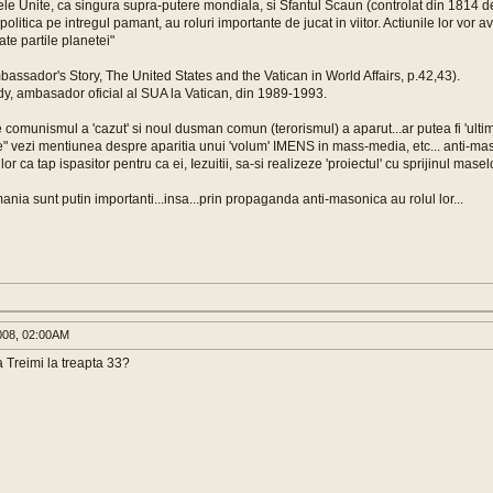
ele Unite, ca singura supra-putere mondiala, si Sfantul Scaun (controlat din 1814 de 
politica pe intregul pamant, au roluri importante de jucat in viitor. Actiunile lor vor
te partile planetei"
assador's Story, The United States and the Vatican in World Affairs, p.42,43).
y, ambasador oficial al SUA la Vatican, din 1989-1993.
comunismul a 'cazut' si noul dusman comun (terorismul) a aparut...ar putea fi 'ultima
e" vezi mentiunea despre aparitia unui 'volum' IMENS in mass-media, etc... anti-maso
or ca tap ispasitor pentru ca ei, Iezuitii, sa-si realizeze 'proiectul' cu sprijinul masel
nia sunt putin importanti...insa...prin propaganda anti-masonica au rolul lor...
008, 02:00AM
 Treimi la treapta 33?