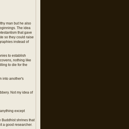
lthy man but he also
beginnings. The idea
otestantism that gave
te so they could raise
graphies instead of
nnies to establish
covens, nothing like
ng to die for the
n into another's
obbery. Not my idea of
t anything except
e Buddhist shrines that
it a good researcher.