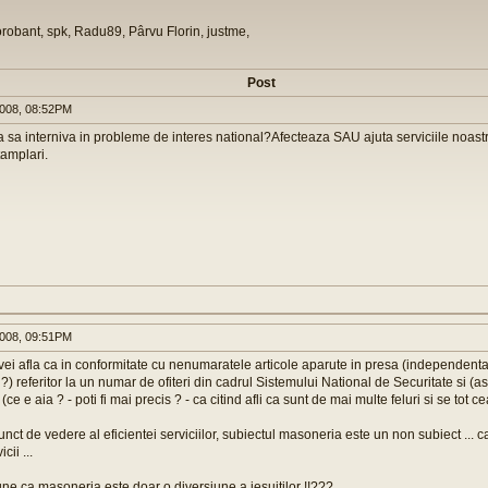
orobant, spk, Radu89, Pârvu Florin, justme,
Post
008, 08:52PM
sa interniva in probleme de interes national?Afecteaza SAU ajuta serviciile noastr
tamplari.
008, 09:51PM
vei afla ca in conformitate cu nenumaratele articole aparute in presa (independent
 ?) referitor la un numar de ofiteri din cadrul Sistemului National de Securitate si (
ce e aia ? - poti fi mai precis ? - ca citind afli ca sunt de mai multe feluri si se tot cea
nct de vedere al eficientei serviciilor, subiectul masoneria este un non subiect ... ca 
cii ...
ne ca masoneria este doar o diversiune a jesuitilor !!???...