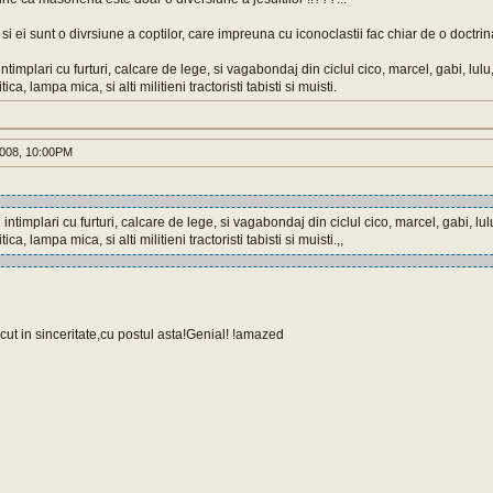
si ei sunt o divrsiune a coptilor, care impreuna cu iconoclastii fac chiar de o doctrina
ntimplari cu furturi, calcare de lege, si vagabondaj din ciclul cico, marcel, gabi, lulu
ca, lampa mica, si alti militieni tractoristi tabisti si muisti.
008, 10:00PM
 intimplari cu furturi, calcare de lege, si vagabondaj din ciclul cico, marcel, gabi, lul
ca, lampa mica, si alti militieni tractoristi tabisti si muisti.,,
ecut in sinceritate,cu postul asta!Genial! !amazed