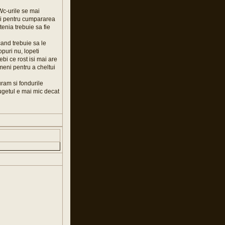
Wc-urile se mai
ni pentru cumpararea
enia trebuie sa fie
and trebuie sa le
puri nu, lopeti
bi ce rost isi mai are
ameni pentru a cheltui
ram si fondurile
bugetul e mai mic decat