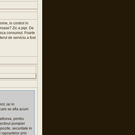
ime, in control in
iroase? Zic a pipi. De
reasca consumul. Foarte
erul de serviciu a fost
t, iar in
 care se afla acum
 altceva, pentru
spectivul pompier
pozite, securitate in
 rapoartelor prin