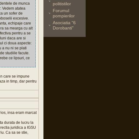
ccidentele de munca
politistilor
or. Vedem atatea
Forumul
ca un sofer de
pompierilor
boselii excesive.
Asociatia "6
anta, echipaje care
Dorobanti"
ura sa mearga cu alt
fectiva pentru a se
luni daca are si
mul ci doua aspecte:
u a nu ni se plati
de studiile facute.
ebe ce lipsuri, ce
rin care se impune
za in timp, dar pentru
serios, insa eram marcat
ta durata de lucru la
rectia juridica a IGSU
iu. Ca sa se stie,