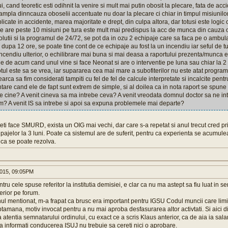
i, cand teoretic esti odihnit la venire si mult mai putin obosit la plecare, fata de a
tampla dinncauza oboselii accentuate nu doar la plecare ci chiar in timpul misiunil
icate in accidente, marea majoritate e drept, din culpa altora, dar totusi este logic 
 are peste 10 misiuni pe tura este mult mai predispus la acc de munca din cauza o
solutii si la programul de 24/72, se pot da in ozu 2 echipaje care sa faca pe o ambul
dupa 12 ore, se poate tine cont de ce echipaje au fost la un incendiu iar seful de t
incendiu ulterior, o echilibrare mai buna si mai deasa a raportului prezenta/munca e
le de acum cand unul vine si face Neonat si are o interventie pe luna sau chiar la 2 
otul este sa se vrea, iar supararea cea mai mare a subofiterilor nu este atat progra
arca sa fim considerati tampiti cu fel de fel de calcule interpretate si incalcite pentr
tare cand ele de fapt sunt extrem de simple, si al doilea ca in nota raport se spune 
e cine? A venit cineva sa ma intrebe ceva? A venit vreodata domnul doctor sa ne intr
? A venit IS sa intrebe si apoi sa expuna problemele mai departe?
ti face SMURD, exista un OIG mai vechi, dar care s-a repetat si anul trecut cred p
ajelor la 3 luni. Poate ca sistemul are de suferit, pentru ca experienta se acumulea
 ca se poate rezolva.
015, 09:05PM
tru cele spuse referitor la institutia demisiei, e clar ca nu ma astept sa fiu luat in 
terior pe forum.
inul mentionat, m-a frapat ca brusc era important pentru IGSU Codul muncii care limi
tamana, motiv invocat pentru a nu mai aproba desfasurarea altor activtati. Si aici di
 atentia semnatarului ordinului, cu exact ce a scris Klaus anterior, ca de aia ia salar
 sa informati conducerea ISUJ nu trebuie sa cereti nici o aprobare.