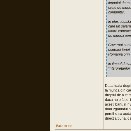
timpului de mu
orele de munca
comunitar.
In plus, legis
care un salari
dintre contrac
de munca pentr
Guvernul subli
ocuparii forte
Romania prin 
In timpul dezb
'interpretaril
Daca toata degri
la munca din cau
dreptul de a cere
daca nu o face, 
acesti bani, il 
doar zgomotul pro
pereti si sa auda
directia buna, d
Back to top