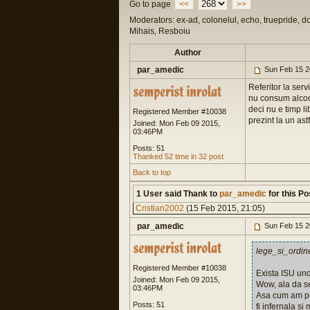
Go to page
<<
>>
Moderators: ex-ad, colonelul, echo, truepride, d
Mihais, Resboiu
Author
par_amedic
Sun Feb 15 2
Referitor la ser
nu consum alcool
deci nu e timp l
Registered Member #10038
prezint la un ast
Joined: Mon Feb 09 2015,
03:46PM
Posts: 51
Thanked 52 time in 32 post
Back to top
1 User said Thank to
par_amedic
for this Po
Cristian2002
(15 Feb 2015, 21:05)
par_amedic
Sun Feb 15 2
lege_si_ordin
Registered Member #10038
Exista ISU un
Joined: Mon Feb 09 2015,
Wow, ala da se
03:46PM
Asa cum am pre
Posts: 51
fi infernala s