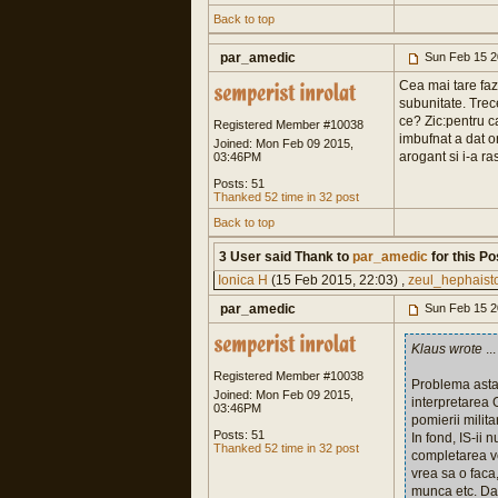
Back to top
par_amedic
Sun Feb 15 2
Cea mai tare faz
subunitate. Trece
ce? Zic:pentru c
Registered Member #10038
imbufnat a dat o
Joined: Mon Feb 09 2015,
arogant si i-a r
03:46PM
Posts: 51
Thanked 52 time in 32 post
Back to top
3 User said Thank to
par_amedic
for this Po
Ionica H
(15 Feb 2015, 22:03) ,
zeul_hephaist
par_amedic
Sun Feb 15 2
Klaus wrote
...
Registered Member #10038
Problema asta,
Joined: Mon Feb 09 2015,
interpretarea 
03:46PM
pomierii milit
Posts: 51
In fond, IS-ii 
Thanked 52 time in 32 post
completarea ven
vrea sa o faca,
munca etc. Dac