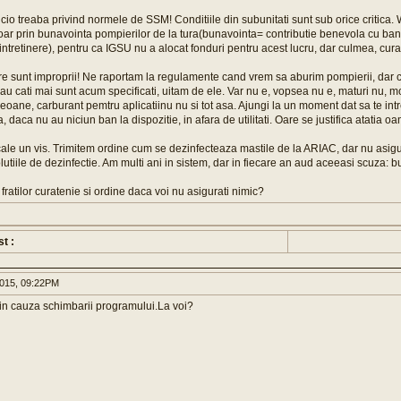
cio treaba privind normele de SSM! Conditiile din subunitati sunt sub orice critica. 
oar prin bunavointa pompierilor de la tura(bunavointa= contributie benevola cu ba
intretinere), pentru ca IGSU nu a alocat fonduri pentru acest lucru, dar culmea, curat
re sunt improprii! Ne raportam la regulamente cand vrem sa aburim pompierii, dar c
u cati mai sunt acum specificati, uitam de ele. Var nu e, vopsea nu e, maturi nu, mo
eoane, carburant pemtru aplicatiinu nu si tot asa. Ajungi la un moment dat sa te intre
ca, daca nu au niciun ban la dispozitie, in afara de utilitati. Oare se justifica atatia o
le un vis. Trimitem ordine cum se dezinfecteaza mastile de la ARIAC, dar nu asigu
utiile de dezinfectie. Am multi ani in sistem, dar in fiecare an aud aceeasi scuza: 
fratilor curatenie si ordine daca voi nu asigurati nimic?
st :
015, 09:22PM
in cauza schimbarii programului.La voi?