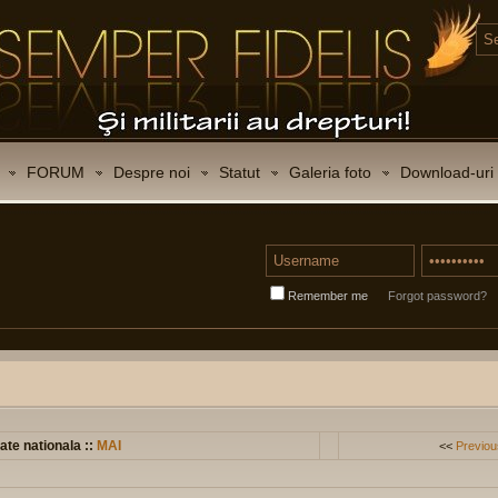
FORUM
Despre noi
Statut
Galeria foto
Download-uri
Remember me
Forgot password?
ate nationala ::
MAI
<<
Previou