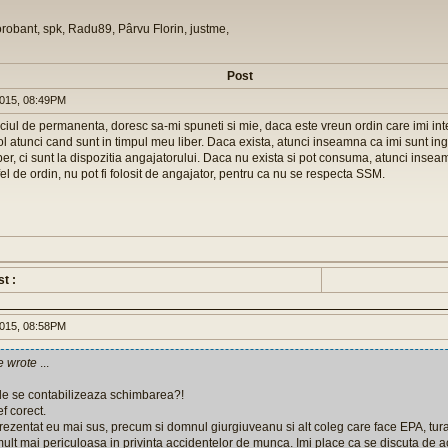
orobant, spk, Radu89, Pârvu Florin, justme,
Post
015, 08:49PM
viciul de permanenta, doresc sa-mi spuneti si mie, daca este vreun ordin care imi i
 atunci cand sunt in timpul meu liber. Daca exista, atunci inseamna ca imi sunt ingr
iber, ci sunt la dispozitia angajatorului. Daca nu exista si pot consuma, atunci inse
fel de ordin, nu pot fi folosit de angajator, pentru ca nu se respecta SSM.
st :
015, 08:58PM
e wrote
...
de se contabilizeaza schimbarea?!
f corect.
zentat eu mai sus, precum si domnul giurgiuveanu si alt coleg care face EPA, tur
i mult mai periculoasa in privinta accidentelor de munca. Imi place ca se discuta de