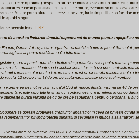
ca (si nu cere aprobare) despre un alt loc de munca, este clar un abuz. Singurul m
i activitati este incompatibilitatea cu statutul de militar, eventual sa nu fie ceva car
pompier. Mi s-ar parea aiurea sa lucrezi la avizare, iar in timpul liber sa faci docume
ti le aprobi singur.
iilor pe aceasta tema:
LINK
ste de acord cu limitarea timpului saptamanal de munca pentru angajatii cu m
e Finante, Darius Valcov, a cerut organizarea unei dezbateri in plenul Senatului, pe
rea legislativa pentru modificarea Codului muncii.
islativa, care a primit raport de admitere din partea Comisiei pentru munca, preved
 a munci la angajatori diferiti sau la acelasi angajator, in baza unor contracte indi
 salariul corespunzator pentru fiecare dintre acestea, iar durata maxima legala a 
de regula, 12 ore pe zi si 48 de ore pe saptamana, inclusiv orele suplimentare.
stin in expunerea de motive ca in actualul Cod al muncii, durata maxima de 48 de o
 suplimentare, este raportata la un singur contract de munca, nefiind in concordanta
e stabileste durata maxima de 48 de ore pe saptamana pentru o persoana, si nu p
propunere se doreste protejarea drepturilor angajatilor in ceea ce priveste durata 
a reglementarilor privind protectia sanatatii si securitatii in munca a salariatilor", 
Guvernul arata ca Directiva 2003/88/CE a Parlamentului European si a Consiliului
ganizarii timpului de lucru nu contine dispozitii exprese care sa indice faptul ca d