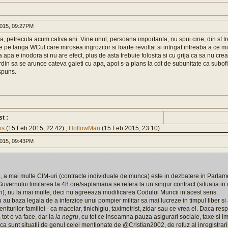
015, 09:27PM
a, petrecuta acum cativa ani. Vine unul, persoana importanta, nu spui cine, din sf tre
 pe langa WCul care mirosea ingrozitor si foarte revoltat si intrigat intreaba a ce m
a apa e inodora si nu are efect, plus de asta trebuie folosita si cu grija ca sa nu c
rdin sa se arunce cateva galeti cu apa, apoi s-a plans la cdt de subunitate ca subofit
aspuns.
st :
os
(15 Feb 2015, 22:42) ,
HollowMan
(15 Feb 2015, 23:10)
015, 09:43PM
 a mai multe CIM-uri (contracte individuale de munca) este in dezbatere in Parlamen
Guvernului limitarea la 48 ore/saptamana se refera la un singur contract (situatia in
ari), nu la mai multe, deci nu agreeaza modificarea Codului Muncii in acest sens.
nu au baza legala de a interzice unui pompier militar sa mai lucreze in timpul liber si
iturilor familiei - ca macelar, tinichigiu, taximetrist, zidar sau ce vrea el. Daca re
 tot o va face, dar la
la negru
, cu tot ce inseamna pauza asigurari sociale, taxe si im
a sunt situatii de genul celei mentionate de @Cristian2002, de refuz al inregistrarii