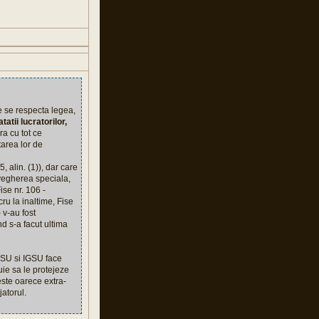
e se respecta legea,
tii lucratorilor,
ura cu tot ce
tarea lor de
, alin. (1)), dar care
avegherea speciala,
ise nr. 106 -
ru la inaltime, Fise
 v-au fost
d s-a facut ultima
 DSU si IGSU face
buie sa le protejeze
este oarece extra-
jatorul.