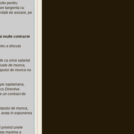
otiv pentru
e are tangenta cu
ntatii de avizare, pe
ai multe contracte
ntru a discuta
e ca orice salariat
viduale de munca,
timpului de munca nu
re pe saptamana,
 cu Directiva
e un contract de
timpului de munca,
se arata in expunerea
 privind unele
urata maxima a