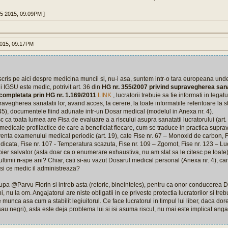
15 2015, 09:09PM ]
015, 09:17PM
scris pe aici despre medicina muncii si, nu-i asa, suntem intr-o tara europeana und
ui IGSU este medic, potrivit art. 36 din
HG nr. 355/2007 privind supravegherea sanata
 completata prin HG nr. 1.169/2011
LINK
, lucratorii trebuie sa fie informati in legat
vegherea sanatatii lor, avand acces, la cerere, la toate informatiile referitoare la s
 45), documentele fiind adunate intr-un Dosar medical (modelul in Anexa nr. 4).
ca toata lumea are Fisa de evaluare a a riscului asupra sanatatii lucratorului (art. 5
e medicale profilactice de care a beneficiat fiecare, cum se traduce in practica supr
venta examenului medical periodic (art. 19), cate Fise nr. 67 – Monoxid de carbon, F
dicata, Fise nr. 107 - Temperatura scazuta, Fise nr. 109 – Zgomot, Fise nr. 123 – Luc
ier salvator (asta doar ca o enumerare exhaustiva, nu am stat sa le citesc pe toate)
ultimii
n
-spe ani? Chiar, cati si-au vazut Dosarul medical personal (Anexa nr. 4), can
 si ce medic il administreaza?
upa @Parvu Florin si intreb asta (retoric, bineinteles), pentru ca onor conducerea
ni, nu la om. Angajatorul are niste obligatii in ce priveste protectia lucratorilor si tre
 munca asa cum a stabilit legiuitorul. Ce face lucratorul in timpul lui liber, daca dor
 sau negri), asta este deja problema lui si isi asuma riscul, nu mai este implicat anga