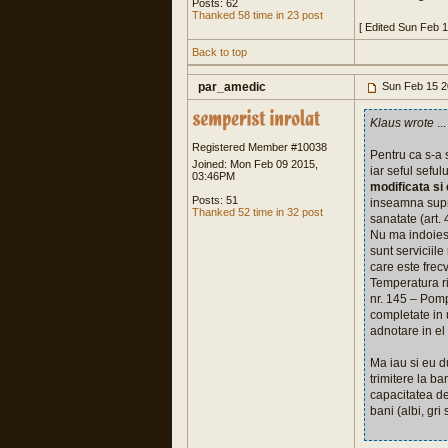
Posts: 62
Thanked 58 time in 23 post
[ Edited Sun Feb 
Back to top
par_amedic
Sun Feb 15 2
Klaus wrote
...
Registered Member #10038
Pentru ca s-a 
Joined: Mon Feb 09 2015,
iar seful seful
03:46PM
modificata si
Posts: 51
inseamna supra
Thanked 52 time in 32 post
sanatate (art.
Nu ma indoiesc 
sunt serviciil
care este frec
Temperatura ri
nr. 145 – Pomp
completate in 
adnotare in el
Ma iau si eu d
trimitere la ba
capacitatea de
bani (albi, gri