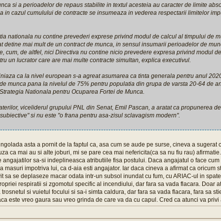
nca si a perioadelor de repaus stabilite in textul acesteia au caracter de limite abso
 in cazul cumulului de contracte se insumeaza in vederea respectarii limitelor imp
latia nationala nu contine prevederi exprese privind modul de calcul al timpului de mu
at detine mai mult de un contract de munca, in sensul insumarii perioadelor de mun
te, cum, de altfel, nici Directiva nu contine nicio prevedere expresa privind modul de
u un lucrator care are mai multe contracte simultan, explica executivul.
niaza ca la nivel european s-a agreat asumarea ca tinta generala pentru anul 2020 a
i de munca pana la nivelul de 75% pentru populatia din grupa de varsta 20-64 de an
Strategia Nationala pentru Ocuparea Fortei de Munca.
aterilor, viceliderul grupului PNL din Senat, Emil Pascan, a aratat ca propunerea de
or subiective" si nu este "o frana pentru asa-zisul sclavagism modern".
ngolada asta a pornit de la faptul ca, asa cum se aude pe surse, cineva a sugerat c
za ca mai au si alte joburi, mi se pare cea mai nefericita(ca sa nu fiu rau) afirmatie
 angajatilor sa-si indeplineasca atributiile fisa postului. Daca angajatul o face cum 
ia masuri impotriva lui, ca d-aia esti angajator. Iar daca cineva a afirmat ca oricum 
invit sa se deplaseze macar odata intr-un subsol inundat cu fum, cu ARIAC-ul in spate
priei respiratii si zgomotul specific al incendiului, dar fara sa vada flacara. Doar a
 trosnetul si vuietul focului si sa-i simta caldura, dar fara sa vada flacara, fara sa s
aca este vreo gaura sau vreo grinda de care va da cu capul. Cred ca atunci va privi a