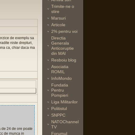
Trimite-ne o
stire
Marsuri
Articole
2% pentru voi
Directia
nterzice de exemplu sa
adite niste drepturi,
Generala
amna ca, chiar daca ma
Anticoruptie
din MAI
Resboiu blog
Asociatia
ROMIL
InfoMondo
Fundatia
Pentru
Pompieri
Liga Militarilor
Politistul
SNPPC
NATOChannel
TV
a de 24 de ore poate
Forumul
 acc de munca in