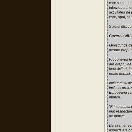
care se comuni
interzicea alte
activitatea de 
care, apoi, sa 
Stadiul discut
Guvernul NU e
Ministrul de d
despre propune
Propunerea leg
are dreptul de
beneficiind de
poate depasi, 
Initiatorii su
inclusiv orele
Europeana car
munca.
"Prin aceasta 
prin respectare
de motive.
De asemenea, 
aspecte ale or