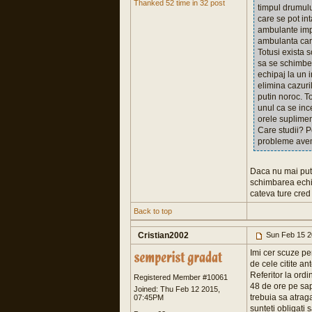
Thanked 52 time in 32 post
timpul drumulu
care se pot in
ambulante impl
ambulanta care
Totusi exista 
sa se schimbe 
echipaj la un 
elimina cazuri
putin noroc. T
unul ca se ince
orele suplimen
Care studii? P
probleme avem
Daca nu mai pute
schimbarea echip
cateva ture cred
Back to top
Cristian2002
Sun Feb 15 2
Imi cer scuze pen
de cele citite an
Referitor la ord
Registered Member #10061
48 de ore pe sap
Joined: Thu Feb 12 2015,
trebuia sa atraga
07:45PM
sunteti obligati