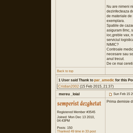
Nu are nimeni ni
dezinfecteaza d
de materiale de 
exemplara.
Spatiile de caza
asiguram 8mc, sa
ioc,greble vax, n
serviciul logisti
NIMIC?
Controale medica
necesare sau sol
anul trecut.
De ce mai cereti 
Back to top
1 User said Thank to
par_amedic
for this Po
Cristian2002
(15 Feb 2015, 21:37)
mereu _loial
Sun Feb 15 2
Prima demisie d
Registered Member #3545
Joined: Mon Dec 13 2010,
04:43PM
Posts: 150
Thanked 49 time in 33 post