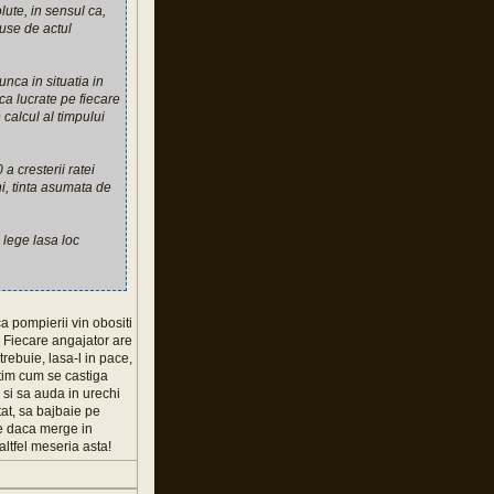
lute, in sensul ca,
use de actul
nca in situatia in
ca lucrate pe fiecare
 calcul al timpului
 cresterii ratei
i, tinta asumata de
 lege lasa loc
a pompierii vin obositi
. Fiecare angajator are
trebuie, lasa-l in pace,
stim cum se castiga
 si sa auda in urechi
tat, sa bajbaie pe
tie daca merge in
ltfel meseria asta!