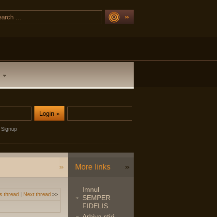
Signup
More links
Imnul
s thread
|
Next thread
>>
SEMPER
FIDELIS
Arhiva stiri