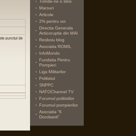
Trimite-ne o stire
Marsuri
Articole
2% pentru voi
Directia Generala
Anticoruptie din MAI
este punctul de
Resboiu blog
Asociatia ROMIL
InfoMondo
Fundatia Pentru
Pompieri
Liga Militarilor
Politistul
SNPPC
NATOChannel TV
Forumul politistilor
Forumul pompierilor
Asociatia "6
Dorobanti"