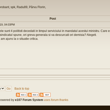
orobant, spk, Radu89, Pârvu Florin,
Post
19, 04:03PM
e sunt 4 politisti decedati in timpul serviciului in mandatul acestui ministru. Care 
 sindicatul spune, ori greva generala si va descurcati ori demisia? Alegeti.
 am ajuns la o situatie critica.
Back to top
owered by
e107 Forum System
uses forum thanks