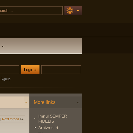
Signup
More links
Imnul SEMPER
|
Next thread
>>
FIDELIS
Arhiva stiri