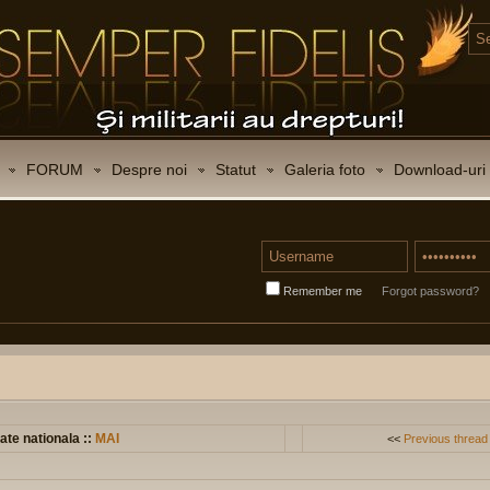
FORUM
Despre noi
Statut
Galeria foto
Download-uri
Remember me
Forgot password?
ate nationala ::
MAI
<<
Previous thread