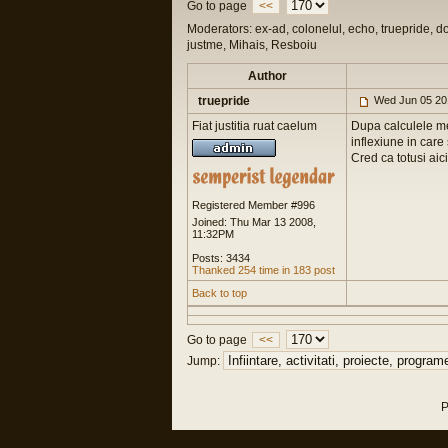
Go to page
<<
Moderators: ex-ad, colonelul, echo, truepride, d
justme, Mihais, Resboiu
Author
truepride
Wed Jun 05 20
Fiat justitia ruat caelum
Dupa calculele mel
inflexiune in care
Cred ca totusi aici
Registered Member #996
Joined: Thu Mar 13 2008,
11:32PM
Posts: 3434
Thanked 254 time in 183 post
Back to top
Go to page
<<
Jump:
P