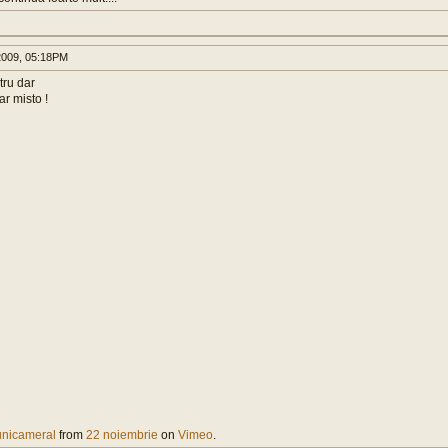
009, 05:18PM
tru dar
ar misto !
unicameral
from
22 noiembrie
on
Vimeo
.