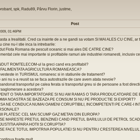
orobant, spk, Radu89, Pârvu Florin, justme,
Post
009, 01:46PM
ta a Irealitatii. Cred ca inainte de a ne gandi sa votam SI MAI ALES CU CINE, ar 
 cine nu-l stie inca la intrebarile:
dut Flota Romana de pescuit oceanic si mai ales DE CATRE CINE?
imentat cele mai importante si profitabile ramuri ale industriei romanesti, inclusiv 
NDUT ROMTELECOM-ul la greci cand era profitabil?
ST FALIMENTATA AGRICULTURA ROMANEASCA?
nvesteste in TURISMUL romanesc si in statiunile de tratament?
 ani nu s-a reusit sa se faca autostrazile de care avem atata nevoie?
bandonat transportul pe calea ferata si transportul greu si de persoane a fost directi
raaglomerare a acestora?
EVENIT O TARA IMPORTATOARE SI NU AM RAMAS O TARA PRODUCATOARE DE
OMIA NOASTRA SE BAZEAZA PE CONSUM SI NU PE PRODUCTIE SI EXPORT?
G SA NE CONDUCA NUMAI OAMENI CORUPTIBILI, INCOMPETENTI PE CARE-I I
ERSONALE?
NII PLATESC CEL MAI SCUMP GAZ METAN DIN EUROPA?
OI SE MARESTE PRETUL BENZINEI CAND PRETUL BARILULUI DE PETROL SCA
 JUSTITIA APARA HOTII SI CORUPTIA?
I SE FACE TOTUL IMPOTRIVA POPULATIEI SI NU PENTRU CRESTEREA NIVELULU
continua foarte mult....