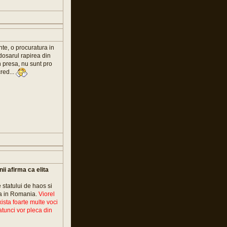
te, o procuratura in
dosarul rapirea din
in presa, nu sunt pro
red...
 afirma ca elita
 statului de haos si
pla in Romania.
Viorel
ista foarte multe voci
atunci vor pleca din