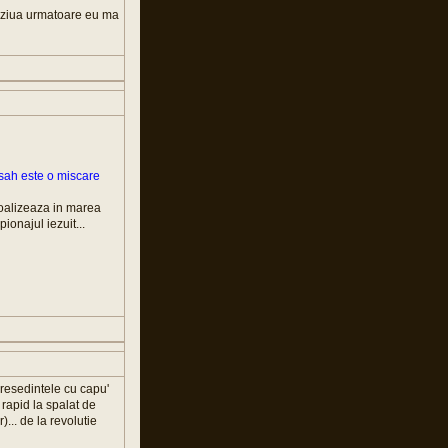
n ziua urmatoare eu ma
 sah este o miscare
coalizeaza in marea
onajul iezuit...
presedintele cu capu'
te rapid la spalat de
)... de la revolutie