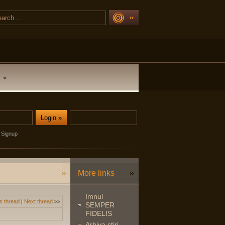
Signup
More links
Imnul
s thread
|
Next thread
>>
SEMPER
FIDELIS
Arhiva stiri