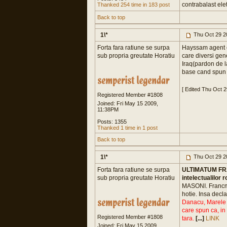
contrabalast elet
Thanked 254 time in 183 post
Back to top
1\*
Thu Oct 29 2
Forta fara ratiune se surpa
Hayssam agent el
sub propria greutate Horatiu
care diversi gen
Iraq(pardon de la
base cand spun d
[ Edited Thu Oct 
Registered Member #1808
Joined: Fri May 15 2009,
11:38PM
Posts: 1355
Thanked 1 time in 1 post
Back to top
1\*
Thu Oct 29 2
Forta fara ratiune se surpa
ULTIMATUM FRAN
sub propria greutate Horatiu
intelectualilor
MASONI. Francmaso
hotie. Insa decl
Danacu, Marele M
care spun ca, in 
Registered Member #1808
tara.
[...]
LINK
Joined: Fri May 15 2009,