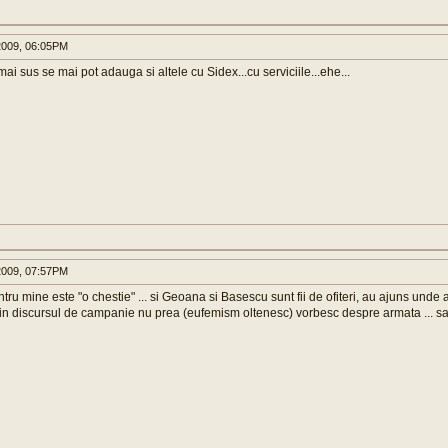
009, 06:05PM
 mai sus se mai pot adauga si altele cu Sidex...cu serviciile...ehe...
009, 07:57PM
entru mine este "o chestie" ... si Geoana si Basescu sunt fii de ofiteri, au ajuns unde 
ri, in discursul de campanie nu prea (eufemism oltenesc) vorbesc despre armata ... s