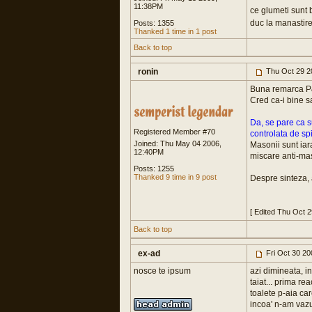
11:38PM
ce glumeti sunt b
duc la manastire
Posts: 1355
Thanked 1 time in 1 post
Back to top
ronin
Thu Oct 29 2
Buna remarca P
Cred ca-i bine s
Da, se pare ca s
Registered Member #70
controlata de spi
Joined: Thu May 04 2006,
Masonii sunt iar
12:40PM
miscare anti-mas
Posts: 1255
Thanked 9 time in 9 post
Despre sinteza, 
[ Edited Thu Oct 
Back to top
ex-ad
Fri Oct 30 2
nosce te ipsum
azi dimineata, i
taiat... prima rea
toalete p-aia car
incoa' n-am vazut