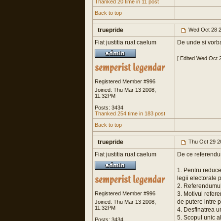
Thanked 20 time in 11 post
Back to top
truepride
Wed Oct 28 2
Fiat justitia ruat caelum
De unde si vorba: 
[ Edited Wed Oct 
Registered Member #996
Joined: Thu Mar 13 2008,
11:32PM
Posts: 3434
Thanked 254 time in 183 post
Back to top
truepride
Thu Oct 29 2
Fiat justitia ruat caelum
De ce referendu
1. Pentru reduc
legii electorale
2. Referendumul
Registered Member #996
3. Motivul refere
de putere intre 
Joined: Thu Mar 13 2008,
11:32PM
4. Desfinatrea u
5. Scopul unic a
Posts: 3434