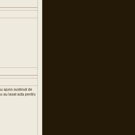
au ajuns sustinuti de
au au lasat asta pentru