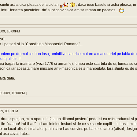
aietii astia, cica pleaca de la ciolan
, daca iese baselu si astia pleaca, i
 intru' iertarea pacatelor...da' sunt convins ca am sa raman un pacatos...
009, 10:00PM
&C.
a-l postezi si la "Constitutia Masoneriei Romane"...
untem pe drumul cel bun insa, amintitiva ca orice mutare a masoneriei pe tabla de
onajul iezuit.
asi bagati la inaintare (vezi 1776 si urmarile), lumea este scarbita de ei, lumea se 
onica iar aceasta mare miscare anti-masonica este manipulata, fara stiinta ei, de spi
alta data.
29 2009, 10:00PM ]
009, 09:33PM
n drum spre job, mi-a aparut in fata un ditamai posteru' pedelist cu referendumul si 
ctie: "uaaau! trai-ti-ar!"... si am inteles instant si de ce se sperie copiii... io i-as trimi
e au facut afisul si mai ales p-aia care l-au convins pe base ce tare e (afisul, desigur
 asa ceva, frate...