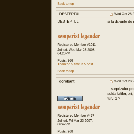
Back to top
DESTEPTUL
Wed Oct 28 2
DESTEPTUL
si la dc-urile de
Registered Member #1011
Joined: Wed Mar 26 2008,
04:20PM
Posts: 966
Thanked 5 time in 5 post
Back to top
dorobant
Wed Oct 28 2
... surprizator p
solda tatilor, o
turu' 2 ?
Registered Member #457
Joined: Fri Mar 23 2007,
06:42PM
Posts: 968