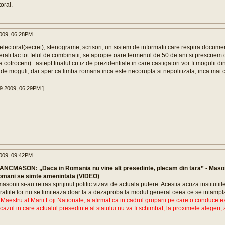
oral.
009, 06:28PM
ectoral(secret), stenograme, scrisori, un sistem de informatii care respira documen
erali fac tot felul de combinatii, se apropie oare termenul de 50 de ani si prescriem 
 cotroceni)...astept finalul cu iz de prezidentiale in care castigatori vor fi mogulii d
e moguli, dar sper ca limba romana inca este necorupta si nepolitizata, inca mai c
29 2009, 06:29PM ]
009, 09:42PM
CMASON: „Daca in Romania nu vine alt presedinte, plecam din tara” - Masonii
 romani se simte amenintata (VIDEO)
nii si-au retras sprijinul politic vizavi de actuala putere. Acestia acuza institutiile
aratiile lor nu se limiteaza doar la a dezaproba la modul general ceea ce se intam
aestru al Marii Loji Nationale, a afirmat ca in cadrul gruparii pe care o conduce ex
cazul in care actualul presedinte al statului nu va fi schimbat, la proximele alegeri, 