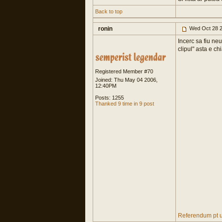
Back to top
ronin
Wed Oct 28 2
Incerc sa fiu neu
clipul" asta e chi
Registered Member #70
Joined: Thu May 04 2006,
12:40PM
Posts: 1255
Thanked 9 time in 9 post
Referendum pt 