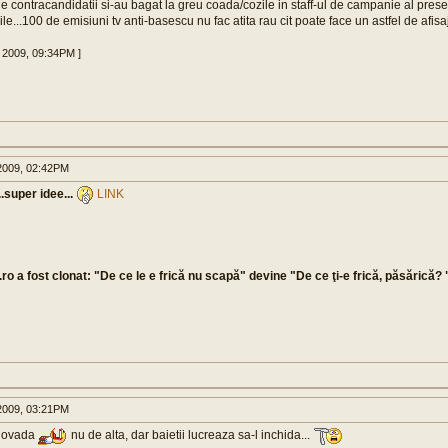
fie contracandidatii si-au bagat la greu coada/cozile in staff-ul de campanie al prese
le...100 de emisiuni tv anti-basescu nu fac atita rau cit poate face un astfel de afisaj
0 2009, 09:34PM ]
009, 02:42PM
.super idee...
LINK
ro a fost clonat: "De ce le e frică nu scapă" devine "De ce ţi-e frică, păsărică? 
009, 03:21PM
 dovada
nu de alta, dar baietii lucreaza sa-l inchida...