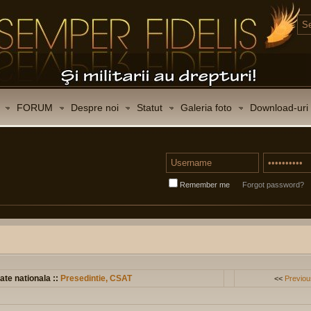
FORUM
Despre noi
Statut
Galeria foto
Download-uri
Remember me
Forgot password?
ate nationala ::
Presedintie, CSAT
<<
Previou