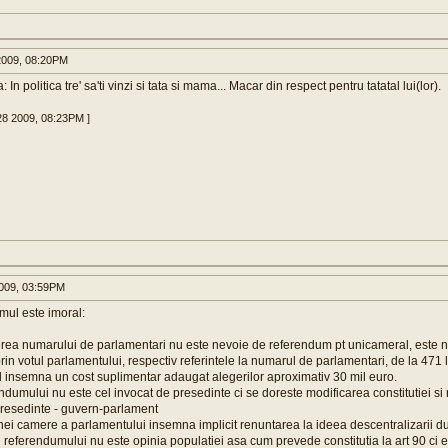
009, 08:20PM
In politica tre' sa'ti vinzi si tata si mama... Macar din respect pentru tatatal lui(lor).
28 2009, 08:23PM ]
009, 03:59PM
mul este imoral:
erea numarului de parlamentari nu este nevoie de referendum pt unicameral, este 
 prin votul parlamentului, respectiv referintele la numarul de parlamentari, de la 471
 insemna un cost suplimentar adaugat alegerilor aproximativ 30 mil euro.
ndumului nu este cel invocat de presedinte ci se doreste modificarea constitutiei si 
presedinte - guvern-parlament
nei camere a parlamentului insemna implicit renuntarea la ideea descentralizarii d
l referendumului nu este opinia populatiei asa cum prevede constitutia la art 90 ci e