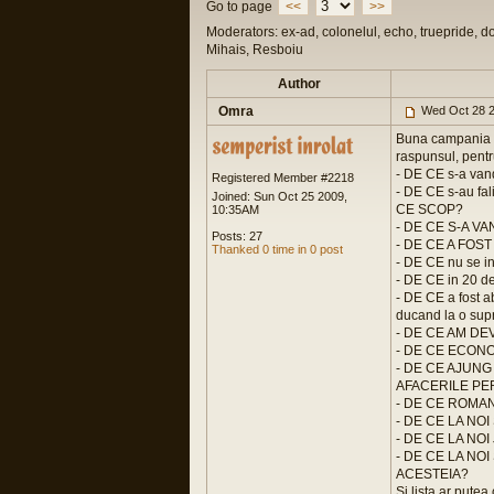
Go to page
<<
>>
Moderators: ex-ad, colonelul, echo, truepride, d
Mihais, Resboiu
Author
Omra
Wed Oct 28 2
Buna campania as
raspunsul, pentru
- DE CE s-a van
Registered Member #2218
- DE CE s-au fal
Joined: Sun Oct 25 2009,
CE SCOP?
10:35AM
- DE CE S-A VA
Posts: 27
- DE CE A FO
Thanked 0 time in 0 post
- DE CE nu se i
- DE CE in 20 de
- DE CE a fost a
ducand la o sup
- DE CE AM D
- DE CE ECON
- DE CE AJUN
AFACERILE P
- DE CE ROMA
- DE CE LA N
- DE CE LA NOI
- DE CE LA NO
ACESTEIA?
Si lista ar putea 