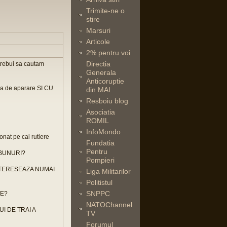
Trimite-ne o
stire
Marsuri
Articole
2% pentru voi
Directia
trebui sa cautam
Generala
Anticoruptie
cea de aparare SI CU
din MAI
Resboiu blog
Asociatia
ROMIL
InfoMondo
onat pe cai rutiere
Fundatia
Pentru
 BUNURI?
Pompieri
NTERESEAZA NUMAI
Liga Militarilor
Politistul
SNPPC
DE?
NATOChannel
I DE TRAI A
TV
Forumul