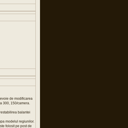
nevoie de modificarea
 la 300, 150/camera.
restabilirea balantei
upa modelul regiunilor.
ste folosit pe post de