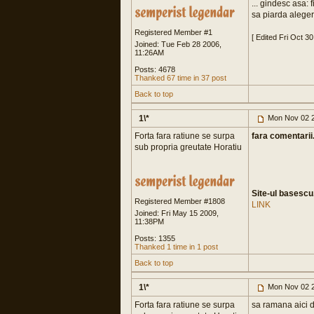
... gindesc asa: 
sa piarda alegeri
Registered Member #1
[ Edited Fri Oct 3
Joined: Tue Feb 28 2006,
11:26AM
Posts: 4678
Thanked 67 time in 37 post
Back to top
1\*
Mon Nov 02 2
Forta fara ratiune se surpa
fara comentarii.
sub propria greutate Horatiu
Site-ul basescu.
Registered Member #1808
LINK
Joined: Fri May 15 2009,
11:38PM
Posts: 1355
Thanked 1 time in 1 post
Back to top
1\*
Mon Nov 02 2
Forta fara ratiune se surpa
sa ramana aici