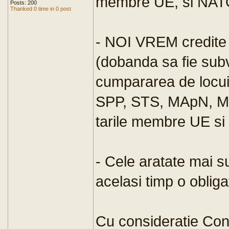
membre UE, si NAT
Posts: 200
Thanked 0 time in 0 post
- NOI VREM credite
(dobanda sa fie subv
cumpararea de locuin
SPP, STS, MApN, MA
tarile membre UE s
- Cele aratate mai su
acelasi timp o obliga
Cu consideratie Con