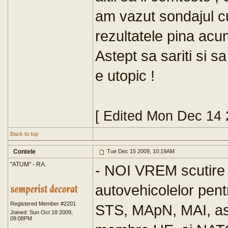
am vazut sondajul cu
rezultatele pina acu
Astept sa sariti si s
e utopic !
[ Edited Mon Dec 14 
Back to top
Contele
Tue Dec 15 2009, 10:19AM
"ATUM" - RA.
- NOI VREM scutire
autovehicolelor pent
Registered Member #2201
STS, MApN, MAI, asa
Joined: Sun Oct 18 2009,
09:08PM