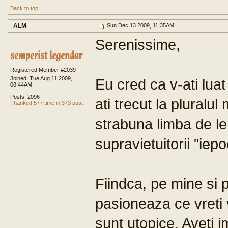
Back to top
ALM
Sun Dec 13 2009, 11:35AM
Serenissime,
Registered Member #2039
Joined: Tue Aug 11 2009,
Eu cred ca v-ati lua
08:44AM
Posts: 2096
ati trecut la pluralu
Thanked 577 time in 373 post
strabuna limba de l
supravietuitorii "iepo
Fiindca, pe mine si p
pasioneaza ce vreti v
sunt utopice. Aveti i