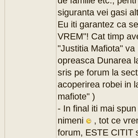
de familie etc., pent
siguranta vei gasi al
Eu iti garantez ca s
VREM"! Cat timp ave
"Justitia Mafiota" va
opreasca Dunarea la
sris pe forum la sec
acoperirea robei in lab
mafiote" )
- In final iti mai spu
nimeni
, tot ce vr
forum, ESTE CITIT si