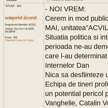
Contele
"ATUM" - RA.
- NOI VREM:
Cerem in mod public 
Registered Member #2201
MAI, unitatea"ACVIL
Joined: Sun Oct 18 2009,
09:08PM
Situatia politica si i
Posts: 200
Thanked 0 time in 0 post
perioada ne-au demo
care l-au determinat 
Internelor Dan
Nica sa desfiinteze 
Echipa de tineri profe
un potential pericol
Vanghelie, Catalin V