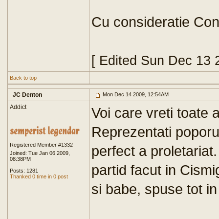
Cu consideratie Con
[ Edited Sun Dec 13 
Back to top
JC Denton
Mon Dec 14 2009, 12:54AM
Addict
Voi care vreti toate 
Reprezentati poporul
Registered Member #1332
perfect a proletariat
Joined: Tue Jan 06 2009,
08:38PM
partid facut in Cism
Posts: 1281
Thanked 0 time in 0 post
si babe, spuse tot in