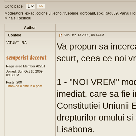
Go to page
>>
Moderators: ex-ad, colonelul, echo, truepride, dorobant, spk, Radu89, Pârvu Flor
Mihais, Resboiu
Author
Contele
Sun Dec 13 2009, 08:44AM
"ATUM" - RA.
Va propun sa incerc
scurt, ceea ce noi v
Registered Member #2201
Joined: Sun Oct 18 2009,
09:08PM
1 - "NOI VREM" modi
Posts: 200
Thanked 0 time in 0 post
imediat, care sa fie 
Constitutiei Uniunii
drepturilor omului si 
Lisabona.