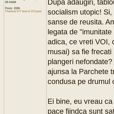
Dupa adaugiri, tablou
08:44AM
Posts: 2096
socialism utopic! Si,
Thanked 577 time in 373 post
sanse de reusita. Am
legata de "imunitate 
adica, ce vreti VOI, c
musai) sa fie frecati
plangeri nefondate?
ajunsa la Parchete t
condusa pe drumul 
Ei bine, eu vreau ca 
pace fiindca sunt sa