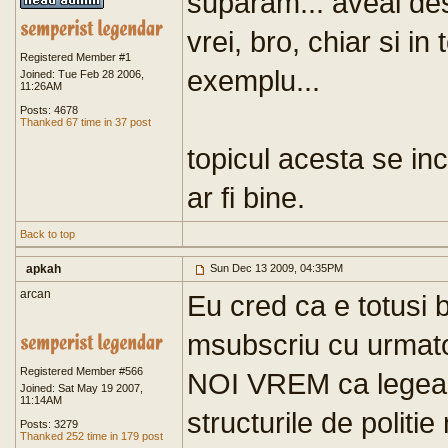
suparam... aveai des
vrei, bro, chiar si i
Registered Member #1
exemplu...
Joined: Tue Feb 28 2006,
11:26AM
Posts: 4678
Thanked 67 time in 37 post
topicul acesta se inc
ar fi bine.
Back to top
apkah
Sun Dec 13 2009, 04:35PM
arcan
Eu cred ca e totusi 
msubscriu cu urmato
Registered Member #566
NOI VREM ca legea s
Joined: Sat May 19 2007,
11:14AM
structurile de politie
Posts: 3279
Thanked 252 time in 179 post