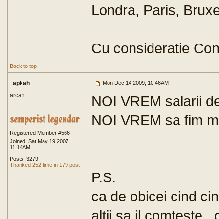
Londra, Paris, Bruxe
Cu consideratie Con
Back to top
apkah
Mon Dec 14 2009, 10:46AM
arcan
NOI VREM salarii d
NOI VREM sa fim man
Registered Member #566
Joined: Sat May 19 2007,
11:14AM
Posts: 3279
Thanked 252 time in 179 post
P.S.
ca de obicei cind ci
altii sa il comteste ,