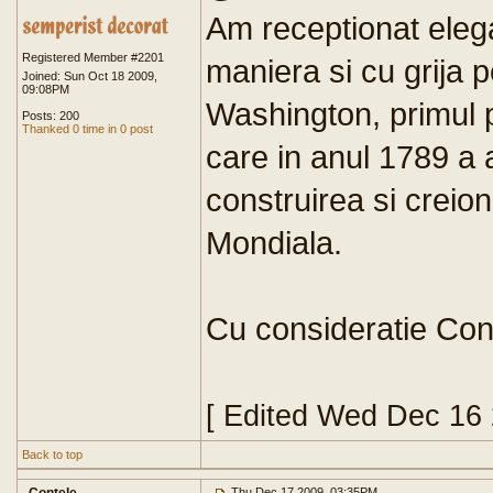
Am receptionat ele
Registered Member #2201
maniera si cu grija 
Joined: Sun Oct 18 2009,
09:08PM
Washington, primul p
Posts: 200
Thanked 0 time in 0 post
care in anul 1789 a 
construirea si crei
Mondiala.
Cu consideratie Con
[ Edited Wed Dec 16
Back to top
Thu Dec 17 2009, 03:35PM