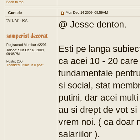
Back to top
Contele
Mon Dec 14 2009, 09:59AM
"ATUM" - RA.
@ Jesse denton.
Registered Member #2201
Esti pe langa subiect
Joined: Sun Oct 18 2009,
09:08PM
ca acei 10 - 20 care
Posts: 200
Thanked 0 time in 0 post
fundamentale pentru
si social, stat mem
putini, dar acei mult
au si drept de vot si
vrem noi. ( ca doar
salariilor ).