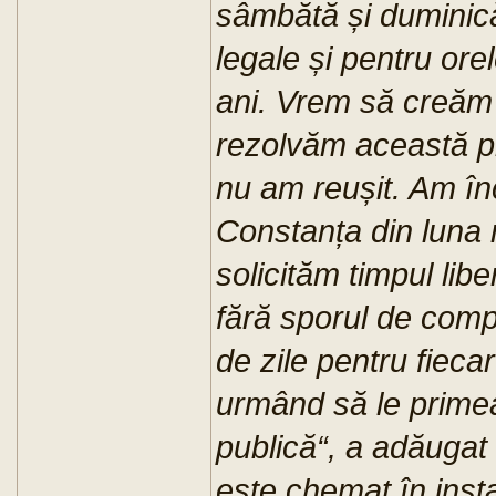
sâmbătă și duminică
legale și pentru orel
ani. Vrem să creăm
rezolvăm această p
nu am reușit. Am în
Constanța din luna 
solicităm timpul lib
fără sporul de com
de zile pentru fiecar
urmând să le primea
publică“, a adăugat
este chemat în inst