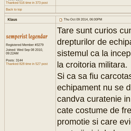
Thanked 516 time in 373 post
Back to top
Klaus
Thu Oct 09 2014, 06:00PM
Tare sunt curios cum
drepturilor de echi
Registered Member #3279
Joined: Wed Sep 08 2010,
sistemul ca la incep
09:22AM
Posts: 3144
la croitoria militara.
Thanked 828 time in 527 post
Si ca sa fiu carcot
echipament nu se du
candva curatenie in 
cate costume de fre
promotie si care ev