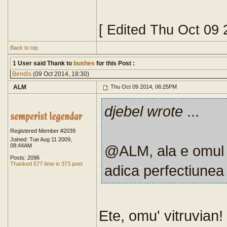
[ Edited Thu Oct 09
Back to top
1 User said Thank to
bushes
for this Post :
Bendis
(09 Oct 2014, 18:30)
ALM
Thu Oct 09 2014, 06:25PM
djebel wrote
...
Registered Member #2039
Joined: Tue Aug 11 2009,
08:44AM
@ALM, ala e omul v
Posts: 2096
Thanked 577 time in 373 post
adica perfectiunea
Ete, omu' vitruvian!