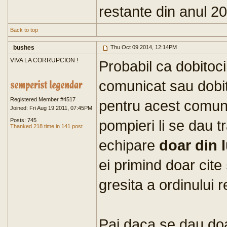
restante din anul 2
Back to top
bushes
Thu Oct 09 2014, 12:14PM
VIVA LA CORRUPCION !
Probabil ca dobitoc
comunicat sau dobit
Registered Member #4517
pentru acest comuni
Joined: Fri Aug 19 2011, 07:45PM
Posts: 745
pompieri li se dau 
Thanked 218 time in 141 post
echipare
doar din 
ei primind doar cite 
gresita a ordinului r
Pai daca se dau doa