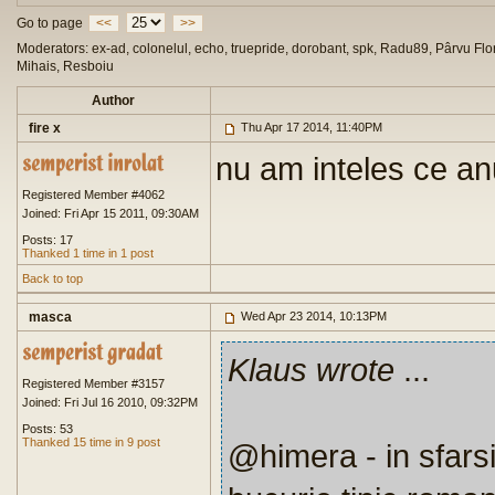
Go to page
<<
>>
Moderators: ex-ad, colonelul, echo, truepride, dorobant, spk, Radu89, Pârvu Flor
Mihais, Resboiu
Author
fire x
Thu Apr 17 2014, 11:40PM
nu am inteles ce anu
Registered Member #4062
Joined: Fri Apr 15 2011, 09:30AM
Posts: 17
Thanked 1 time in 1 post
Back to top
masca
Wed Apr 23 2014, 10:13PM
Klaus wrote
...
Registered Member #3157
Joined: Fri Jul 16 2010, 09:32PM
Posts: 53
Thanked 15 time in 9 post
@himera - in sfarsit