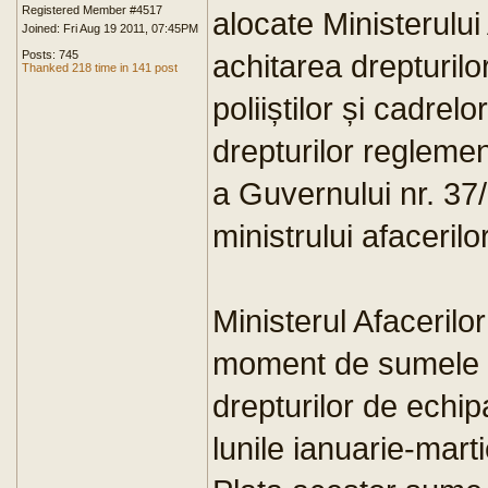
Registered Member #4517
alocate Ministerului
Joined: Fri Aug 19 2011, 07:45PM
Posts: 745
achitarea drepturil
Thanked 218 time in 141 post
poliiștilor și cadrel
drepturilor regleme
a Guvernului nr. 37/
ministrului afaceril
Ministerul Afacerilo
moment de sumele d
drepturilor de echi
lunile ianuarie-mart