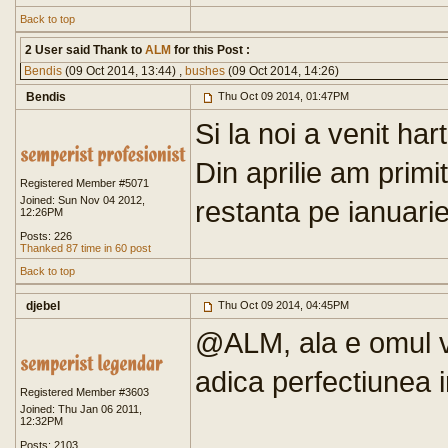
Back to top
2 User said Thank to
ALM
for this Post :
Bendis
(09 Oct 2014, 13:44) ,
bushes
(09 Oct 2014, 14:26)
Bendis
Thu Oct 09 2014, 01:47PM
Si la noi a venit hart
Din aprilie am primi
Registered Member #5071
Joined: Sun Nov 04 2012,
restanta pe ianuarie
12:26PM
Posts: 226
Thanked 87 time in 60 post
Back to top
djebel
Thu Oct 09 2014, 04:45PM
@ALM, ala e omul v
adica perfectiunea
Registered Member #3603
Joined: Thu Jan 06 2011,
12:32PM
Posts: 2103