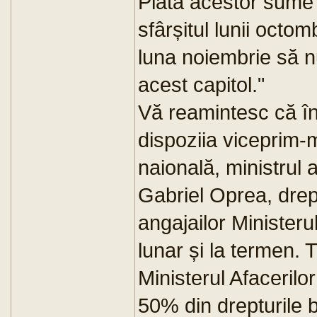
Plata acestor sume 
sfârșitul lunii octom
luna noiembrie să nu
acest capitol."
Vă reamintesc că în
dispoziia viceprim-m
naională, ministrul 
Gabriel Oprea, drep
angajailor Ministeru
lunar și la termen. 
Ministerul Afacerilor
50% din drepturile