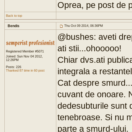
Oprea, pe post de p
Back to top
Bendis
Thu Oct 09 2014, 06:36PM
@bushes: aveti drept
ati stii...ohooooo!
Registered Member #5071
Joined: Sun Nov 04 2012,
Chiar dvs.ati publica
12:26PM
Posts: 226
integrala a restante
Thanked 87 time in 60 post
Cat despre smurd...
cuvant de onoare. 
dedesubturile sunt d
tenebroase. Si nu ma
parte a smurd-ului.