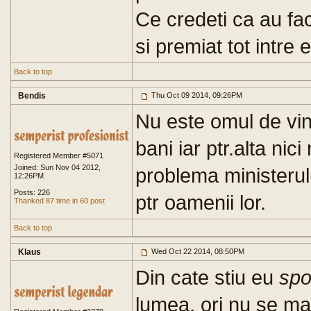
Ce credeti ca au fa
si premiat tot intre e
Back to top
Bendis
Thu Oct 09 2014, 09:26PM
Nu este omul de vina
bani iar ptr.alta nic
Registered Member #5071
Joined: Sun Nov 04 2012,
problema ministerulu
12:26PM
Posts: 226
ptr oamenii lor.
Thanked 87 time in 60 post
Back to top
Klaus
Wed Oct 22 2014, 08:50PM
Din cate stiu eu
spo
lumea, ori nu se ma