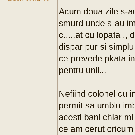
Thanked 218 time in 141 post
Acum doua zile s-au
smurd unde s-au imp
c.....at cu lopata .
dispar pur si simplu
ce prevede pkata in
pentru unii...
Nefiind colonel cu
permit sa umblu imb
acesti bani chiar mi-
ce am cerut oricum