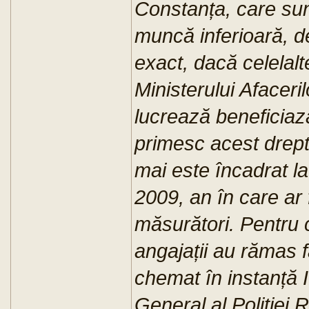
Constanța, care sun
muncă inferioară, de
exact, dacă celelalt
Ministerului Afaceri
lucrează beneficiaz
primesc acest drept
mai este încadrat l
2009, an în care ar 
măsurători. Pentru 
angajații au rămas 
chemat în instanță 
General al Poliției