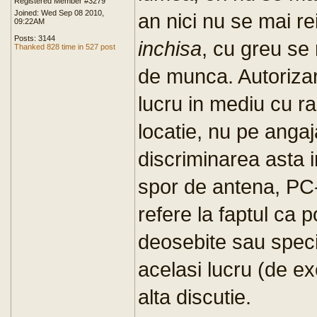
Registered Member #3279
Joined: Wed Sep 08 2010,
an nici nu se mai rei
09:22AM
Posts: 3144
inchisa
, cu greu se
Thanked 828 time in 527 post
de munca. Autorizar
lucru in mediu cu rad
locatie, nu pe angaj
discriminarea asta i
spor de antena, PC-i
refere la faptul ca pol
deosebite sau special
acelasi lucru (de ex
alta discutie.