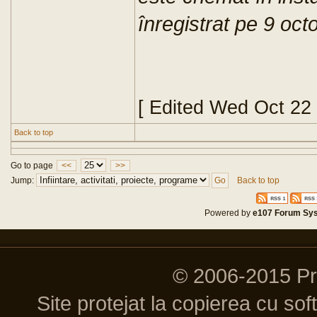
înregistrat pe 9 oct
[ Edited Wed Oct 22
Back to top
Go to page
<<
>>
Jump:
Back to top
Powered by
e107 Forum Sy
© 2006-2015 P
Site protejat la copierea cu so