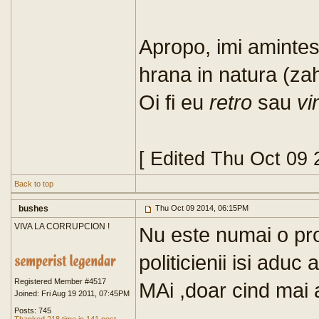
Apropo, imi amintes
hrana in natura (zah
Oi fi eu
retro
sau
vi
[ Edited Thu Oct 09
Back to top
bushes
Thu Oct 09 2014, 06:15PM
VIVA LA CORRUPCION !
Nu este numai o pro
politicienii isi aduc
Registered Member #4517
MAi ,doar cind mai 
Joined: Fri Aug 19 2011, 07:45PM
Posts: 745