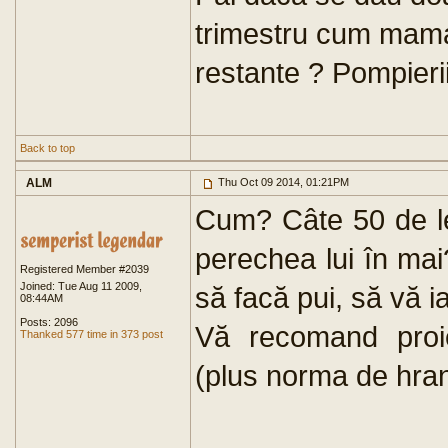
trimestru cum mama
restante ? Pompieri
Back to top
ALM
Thu Oct 09 2014, 01:21PM
Cum? Câte 50 de lei
perechea lui în mai
Registered Member #2039
Joined: Tue Aug 11 2009,
să facă pui, să vă ia
08:44AM
Posts: 2096
Vă recomand proie
Thanked 577 time in 373 post
(plus norma de hran