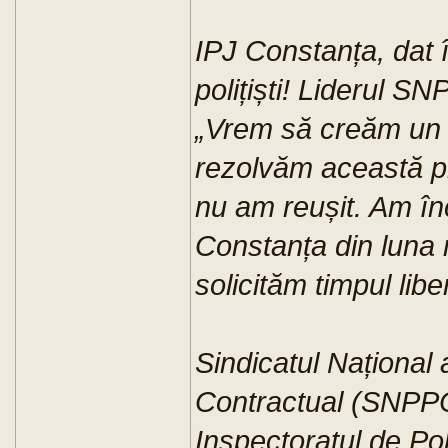
IPJ Constanța, dat 
polițiști! Liderul S
„Vrem să creăm un 
rezolvăm această p
nu am reușit. Am în
Constanța din luna 
solicităm timpul libe
Sindicatul Național a
Contractual (SNPPC
Inspectoratul de Poli