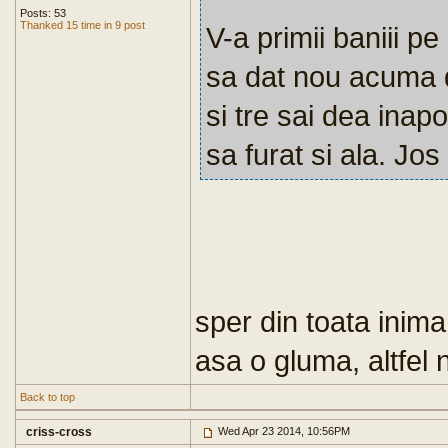
Posts: 53
Thanked 15 time in 9 post
V-a primii baniii pe
sa dat nou acuma d
si tre sai dea ina
sa furat si ala. Jos
sper din toata inima
asa o gluma, altfel
Back to top
criss-cross
Wed Apr 23 2014, 10:56PM