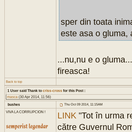
sper din toata inim
este asa o gluma, 
...nu,nu e o gluma..
fireasca!
Back to top
1 User said Thank to
criss-cross
for this Post :
masca
(30 Apr 2014, 11:56)
bushes
Thu Oct 09 2014, 11:15AM
VIVA LA CORRUPCION !
LINK
"Tot în urma re
către Guvernul Româ