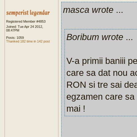
masca wrote
...
Registered Member #4853
Joined: Tue Apr 24 2012,
08:47PM
Boribum wrote
...
Posts: 1059
Thanked 182 time in 142 post
V-a primii baniii p
care sa dat nou a
RON si tre sai de
egzamen care sa fu
mai !