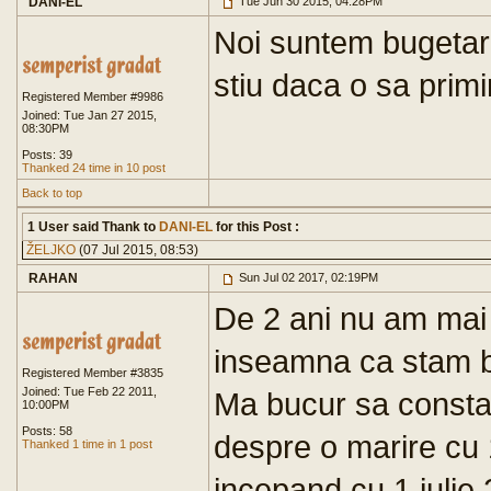
DANI-EL
Tue Jun 30 2015, 04:28PM
Noi suntem bugetari
stiu daca o sa primi
Registered Member #9986
Joined: Tue Jan 27 2015,
08:30PM
Posts: 39
Thanked 24 time in 10 post
Back to top
1 User said Thank to
DANI-EL
for this Post :
ŽELJKO
(07 Jul 2015, 08:53)
RAHAN
Sun Jul 02 2017, 02:19PM
De 2 ani nu am mai 
inseamna ca stam bin
Registered Member #3835
Joined: Tue Feb 22 2011,
Ma bucur sa constat
10:00PM
Posts: 58
despre o marire cu 
Thanked 1 time in 1 post
incepand cu 1 iulie 