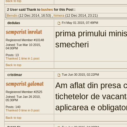
Back to top
2 User said Thank to
bushes
for this Post :
Bendis
(12 Dec 2014, 16:53) ,
himera
(12 Dec 2014, 23:21)
dedulas
Fri May 01 2015, 07:49PM
prima primului mini
Registered Member #10148
smecheri
Joined: Tue Mar 10 2015,
04:00PM
Posts: 13
Thanked 1 time in 1 post
Back to top
cristimar
Tue Jun 30 2015, 02:22PM
Am aflat din presa 
Registered Member #2525
tichetelor de vacant
Joined: Tue Jan 26 2010,
05:30PM
aplicarea e obligato
Posts: 140
Thanked 0 time in 0 post
Back to top