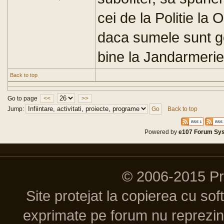
cei de la Politie la 
daca sumele sunt g
bine la Jandarmerie
Back to top
Go to page
<<
>>
Jump:
Back to top
Powered by
e107 Forum Sy
© 2006-2015 P
Site protejat la copierea cu so
exprimate pe forum nu reprezint