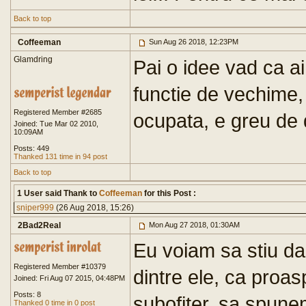
Back to top
Coffeeman
Sun Aug 26 2018, 12:23PM
Glamdring
Pai o idee vad ca ai
functie de vechime,
Registered Member #2685
ocupata, e greu de
Joined: Tue Mar 02 2010,
10:09AM
Posts: 449
Thanked 131 time in 94 post
Back to top
1 User said Thank to
Coffeeman
for this Post :
sniper999
(26 Aug 2018, 15:26)
2Bad2Real
Mon Aug 27 2018, 01:30AM
Eu voiam sa stiu da
Registered Member #10379
dintre ele, ca proasp
Joined: Fri Aug 07 2015, 04:48PM
Posts: 8
subofiter, sa spune
Thanked 0 time in 0 post