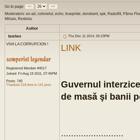
Go to page
<<
>>
Moderators: ex-ad, colonelul, echo, truepride, dorobant, spk, Radu89, Pârvu Flor
Mihais, Resboiu
Author
bushes
Thu Dec 11 2014, 05:23PM
VIVA LA CORRUPCION !
LINK
Registered Member #4517
Joined: Fri Aug 19 2011, 07:45PM
Posts: 745
Guvernul interzice 
Thanked 218 time in 141 post
de masă şi banii 
.........................