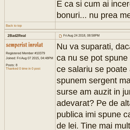
E ca si cum ai incer
bonuri... nu prea m
Back to top
2Bad2Real
Fri Aug 24 2018, 08:58PM
Nu va suparati, dac
Registered Member #10379
ca nu se pot spune 
Joined: Fri Aug 07 2015, 04:48PM
Posts: 8
ce salariu se poate 
Thanked 0 time in 0 post
spunem sergent maj
surse am auzit in ju
adevarat? Pe de alt
publica imi spune ca
de lei. Tine mai mul