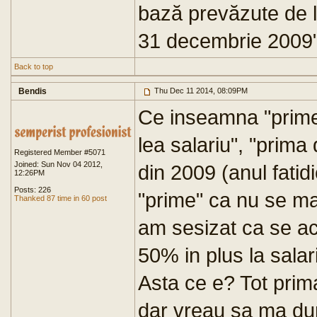
bază prevăzute de le
31 decembrie 2009"
Back to top
Bendis
Thu Dec 11 2014, 08:09PM
Ce inseamna "prime
lea salariu", "prima
Registered Member #5071
Joined: Sun Nov 04 2012,
din 2009 (anul fatidi
12:26PM
Posts: 226
"prime" ca nu se ma
Thanked 87 time in 60 post
am sesizat ca se a
50% in plus la salar
Asta ce e? Tot pri
dar vreau sa ma du