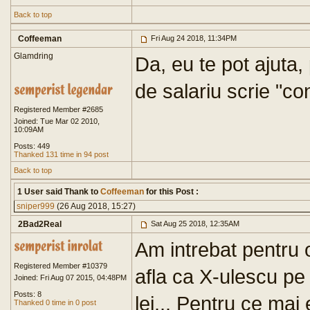
Back to top
Coffeeman
Fri Aug 24 2018, 11:34PM
Glamdring
Da, eu te pot ajuta, 
de salariu scrie "con
Registered Member #2685
Joined: Tue Mar 02 2010,
10:09AM
Posts: 449
Thanked 131 time in 94 post
Back to top
1 User said Thank to
Coffeeman
for this Post :
sniper999
(26 Aug 2018, 15:27)
2Bad2Real
Sat Aug 25 2018, 12:35AM
Am intrebat pentru 
Registered Member #10379
afla ca X-ulescu pe
Joined: Fri Aug 07 2015, 04:48PM
Posts: 8
lei... Pentru ce mai
Thanked 0 time in 0 post