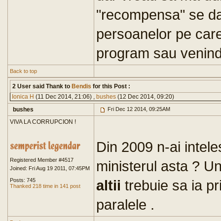
"recompensa" se da 
persoanelor pe care
program sau venind 
Back to top
2 User said Thank to
Bendis
for this Post :
Ionica H
(11 Dec 2014, 21:06) ,
bushes
(12 Dec 2014, 09:20)
bushes
Fri Dec 12 2014, 09:25AM
VIVA LA CORRUPCION !
Din 2009 n-ai intele
Registered Member #4517
ministerul asta ? U
Joined: Fri Aug 19 2011, 07:45PM
Posts: 745
altii
trebuie sa ia pr
Thanked 218 time in 141 post
paralele .