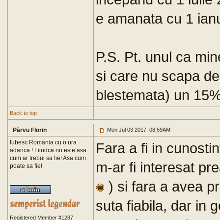
e amanata cu 1 ian
P.S. Pt. unul ca min
si care nu scapa de c
blestemata) un 15% 
Back to top
Pârvu Florin
Mon Jul 03 2017, 08:59AM
Iubesc Romania cu o ura
Fara a fi in cunosti
adanca ! Fiindca nu este asa
cum ar trebui sa fie! Asa cum
m-ar fi interesat pre
poate sa fie!
) si fara a avea p
suta fiabila, dar in 
Registered Member #1287