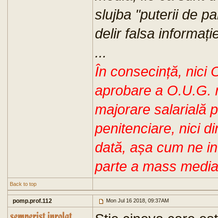
slujba "puterii de par
delir falsa informați
...
În consecință, nici 
aprobare a O.U.G. n
majorare salarială p
penitenciare, nici di
dată, așa cum ne i
parte a mass media
Back to top
pomp.prof.112
Mon Jul 16 2018, 09:37AM