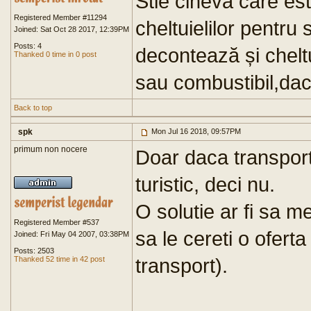
Stie cineva care es
Registered Member #11294
cheltuielilor pentru 
Joined: Sat Oct 28 2017, 12:39PM
Posts: 4
decontează și cheltu
Thanked 0 time in 0 post
sau combustibil,dac
Back to top
spk
Mon Jul 16 2018, 09:57PM
primum non nocere
Doar daca transport
turistic, deci nu.
O solutie ar fi sa me
Registered Member #537
sa le cereti o ofer
Joined: Fri May 04 2007, 03:38PM
Posts: 2503
transport).
Thanked 52 time in 42 post