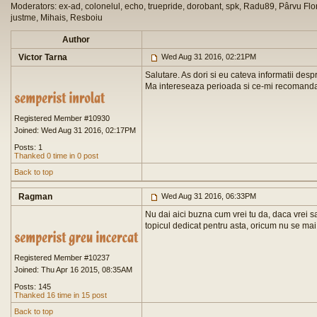
Moderators: ex-ad, colonelul, echo, truepride, dorobant, spk, Radu89, Pârvu Flor
justme, Mihais, Resboiu
Author
Victor Tarna
Wed Aug 31 2016, 02:21PM
Salutare. As dori si eu cateva informatii des
Ma intereseaza perioada si ce-mi recomandati 
Registered Member #10930
Joined: Wed Aug 31 2016, 02:17PM
Posts: 1
Thanked 0 time in 0 post
Back to top
Ragman
Wed Aug 31 2016, 06:33PM
Nu dai aici buzna cum vrei tu da, daca vrei sa 
topicul dedicat pentru asta, oricum nu se mai
Registered Member #10237
Joined: Thu Apr 16 2015, 08:35AM
Posts: 145
Thanked 16 time in 15 post
Back to top