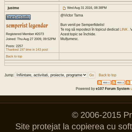
justme
Wed Aug 31 2016, 08:38PM
@Victor Tarna
Bun venit pe Semperfidelis!
Te rog să repostezi în topicul dedicat
LINK
. 
Registered Member #2073
Acest topic se închide.
Mulțumesc.
Joined: Thu Aug 27 2009, 09:52PM
Posts: 2257
Thanked 197 time in 143 post
Back to top
Jump:
Back to top
Powered by
e107 Forum System
u
© 2006-2015 P
Site protejat la copierea cu so