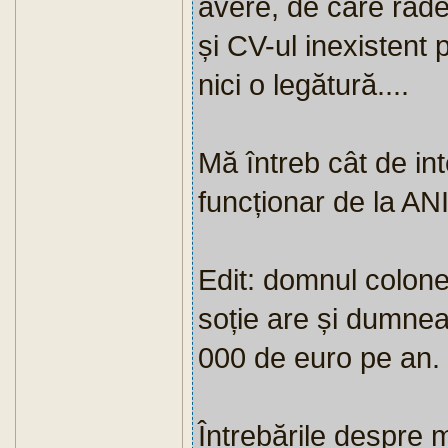
avere, de care râde
și CV-ul inexistent 
nici o legătură....
Mă întreb cât de int
funcționar de la ANI
Edit: domnul colonel
soție are și dumnea
000 de euro pe an.
Întrebările despre m