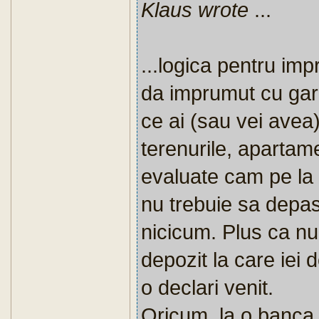
Klaus wrote
...
...logica pentru i
da imprumut cu gara
ce ai (sau vei avea)
terenurile, apartame
evaluate cam pe la 
nu trebuie sa depas
nicicum. Plus ca nu
depozit la care iei
o declari venit.
Oricum, la o banca n