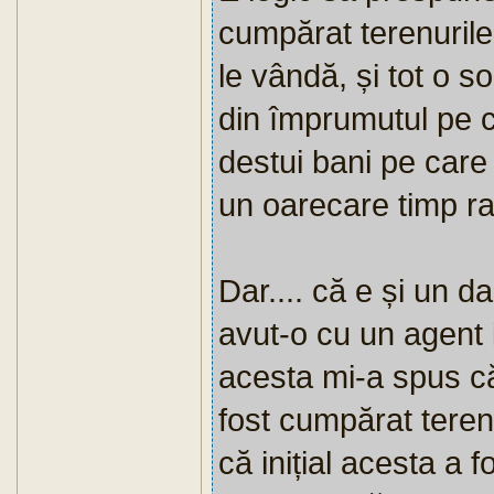
cumpărat terenurile
le vândă, și tot o 
din împrumutul pe c
destui bani pe care 
un oarecare timp ra
Dar.... că e și un d
avut-o cu un agent 
acesta mi-a spus că
fost cumpărat teren
că inițial acesta a 