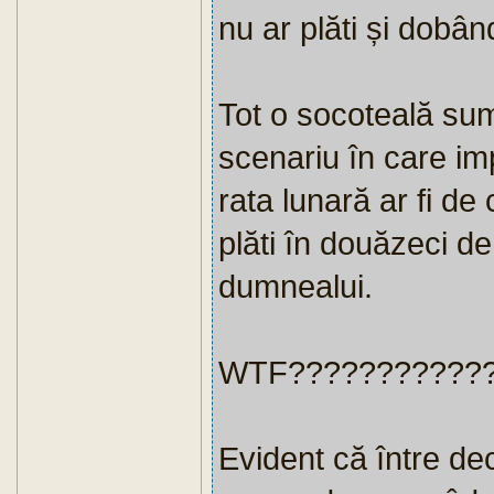
nu ar plăti și dobân
Tot o socoteală sum
scenariu în care im
rata lunară ar fi d
plăti în douăzeci d
dumnealui.
WTF???????????
Evident că între dec