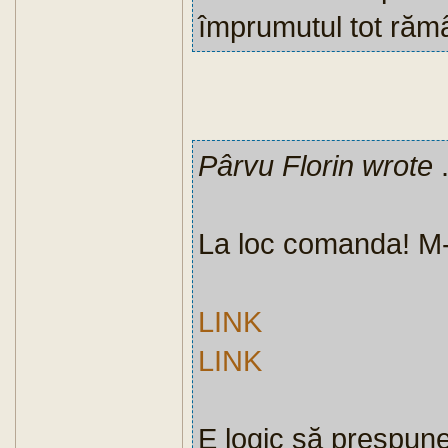
împrumutul tot rămâ
Pârvu Florin wrote
.
La loc comanda! M-
LINK
LINK
E logic să prespun