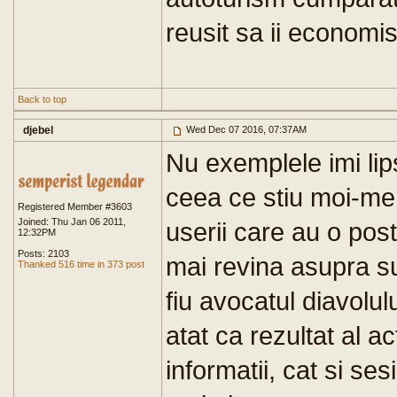
reusit sa ii economi
Back to top
djebel
Wed Dec 07 2016, 07:37AM
Nu exemplele imi lip
ceea ce stiu moi-me
Registered Member #3603
Joined: Thu Jan 06 2011,
userii care au o pos
12:32PM
Posts: 2103
mai revina asupra su
Thanked 516 time in 373 post
fiu avocatul diavolul
atat ca rezultat al ac
informatii, cat si ses