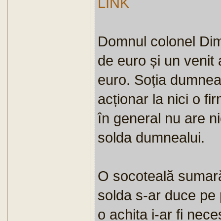
LINK
Domnul colonel Dimi
de euro și un venit
euro. Soția dumneal
acționar la nici o f
în general nu are ni
solda dumnealui.
O socoteală sumar
solda s-ar duce pe p
o achita i-ar fi nec