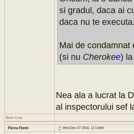
si gradul, daca ai 
daca nu te executa
Mai de condamnat 
(si nu
Cheroke
e
) la
Nea ala a lucrat la D
al inspectorului sef l
Back to top
Pârvu Florin
Wed Dec 07 2016, 12:13AM