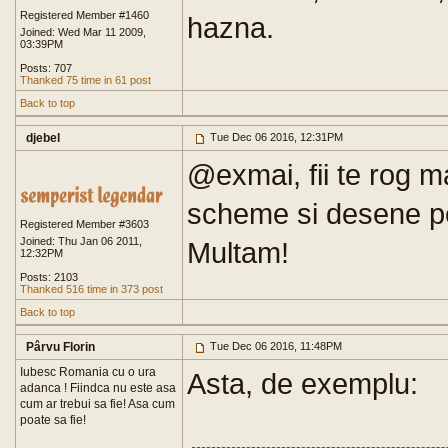
Registered Member #1460
hazna.
Joined: Wed Mar 11 2009,
03:39PM
Posts: 707
Thanked 75 time in 61 post
Back to top
djebel
Tue Dec 06 2016, 12:31PM
@exmai, fii te rog ma
scheme si desene pe
Registered Member #3603
Joined: Thu Jan 06 2011,
Multam!
12:32PM
Posts: 2103
Thanked 516 time in 373 post
Back to top
Pârvu Florin
Tue Dec 06 2016, 11:48PM
Iubesc Romania cu o ura
Asta, de exemplu:
adanca ! Fiindca nu este asa
cum ar trebui sa fie! Asa cum
poate sa fie!