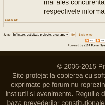
mai ales concurent
respectivele informar
Back to top
Jump:
Back to top
Powered by
e107 Forum Sy
© 2006-2015 P
Site protejat la copierea cu so
exprimate pe forum nu reprezint
institutii si evenimente. Regulile 
baza prevederilor constitutionale 