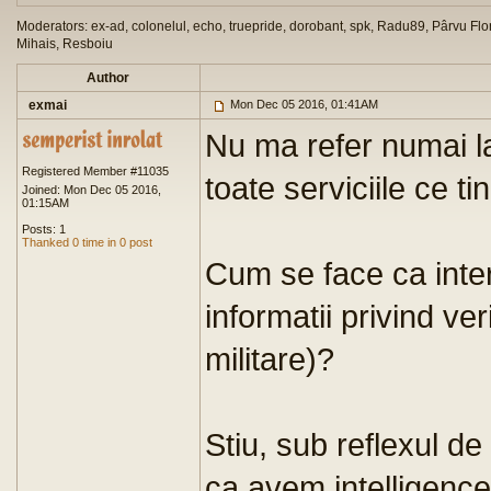
Moderators: ex-ad, colonelul, echo, truepride, dorobant, spk, Radu89, Pârvu Flor
Mihais, Resboiu
Author
exmai
Mon Dec 05 2016, 01:41AM
Nu ma refer numai la 
Registered Member #11035
toate serviciile ce t
Joined: Mon Dec 05 2016,
01:15AM
Posts: 1
Thanked 0 time in 0 post
Cum se face ca inter
informatii privind ver
militare)?
Stiu, sub reflexul de
ca avem intelligenc