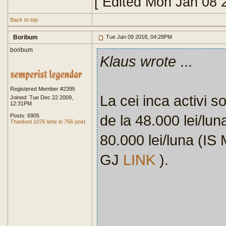
[ Edited Mon Jan 08 
Back to top
Boribum
Tue Jan 09 2018, 04:28PM
boribum
Klaus wrote
...
Registered Member #2395
La cei inca activi 
Joined: Tue Dec 22 2009,
12:31PM
de la 48.000 lei/lun
Posts: 6905
Thanked 1076 time in 756 post
80.000 lei/luna (IS
GJ
LINK
).