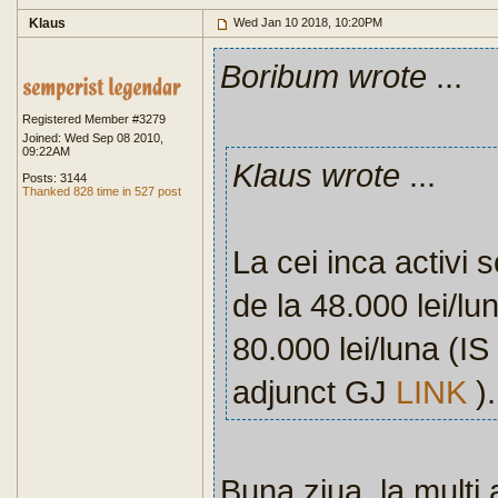
Klaus
Wed Jan 10 2018, 10:20PM
Boribum wrote
...
Registered Member #3279
Joined: Wed Sep 08 2010,
09:22AM
Klaus wrote
...
Posts: 3144
Thanked 828 time in 527 post
La cei inca activi
de la 48.000 lei/lu
80.000 lei/luna (I
adjunct GJ
LINK
).
Buna ziua, la multi 