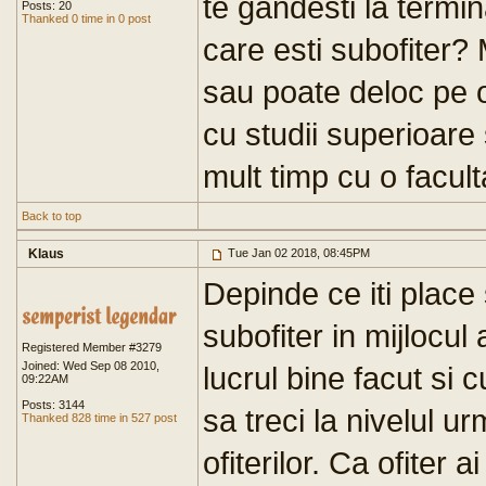
te gandesti la termin
Posts: 20
Thanked 0 time in 0 post
care esti subofiter?
sau poate deloc pe o
cu studii superioare 
mult timp cu o facult
Back to top
Klaus
Tue Jan 02 2018, 08:45PM
Depinde ce iti place
subofiter in mijlocul 
Registered Member #3279
Joined: Wed Sep 08 2010,
lucrul bine facut si 
09:22AM
Posts: 3144
sa treci la nivelul ur
Thanked 828 time in 527 post
ofiterilor. Ca ofiter a