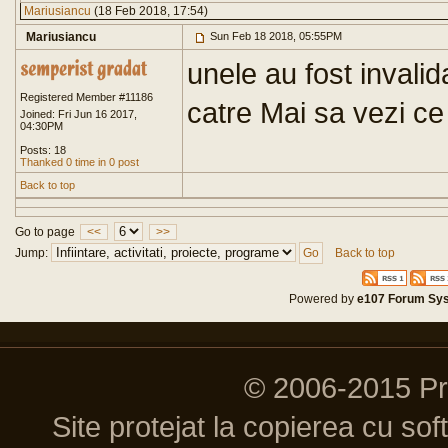
Mariusiancu
(18 Feb 2018, 17:54)
Mariusiancu
Sun Feb 18 2018, 05:55PM
unele au fost invalid
Registered Member #11186
catre Mai sa vezi ce
Joined: Fri Jun 16 2017,
04:30PM
Posts: 18
Thanked 0 time in 0 post
Back to top
Go to page
<<
>>
Jump:
Back to top
Powered by
e107 Forum Sy
© 2006-2015 P
Site protejat la copierea cu so