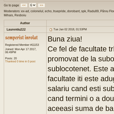
Go to page
<<
>>
Moderators: ex-ad, colonelul, echo, truepride, dorobant, spk, Radu89, Pârvu Flor
Mihais, Resboiu
Author
Laurentiu222
Tue Jan 02 2018, 01:53PM
Buna ziua!
Registered Member #11153
Ce fel de facultate t
Joined: Mon Apr 17 2017,
06:49PM
promovat de la subof
Posts: 20
Thanked 0 time in 0 post
sublocotenet. Este a
facultate iti este a
salariu cand esti su
cand termini o a dou
aceeasi suma de ba