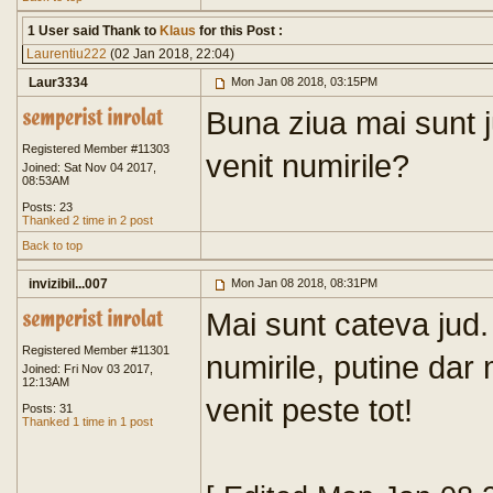
1 User said Thank to
Klaus
for this Post :
Laurentiu222
(02 Jan 2018, 22:04)
Laur3334
Mon Jan 08 2018, 03:15PM
Buna ziua mai sunt j
Registered Member #11303
venit numirile?
Joined: Sat Nov 04 2017,
08:53AM
Posts: 23
Thanked 2 time in 2 post
Back to top
invizibil...007
Mon Jan 08 2018, 08:31PM
Mai sunt cateva jud.
Registered Member #11301
numirile, putine dar
Joined: Fri Nov 03 2017,
12:13AM
venit peste tot!
Posts: 31
Thanked 1 time in 1 post