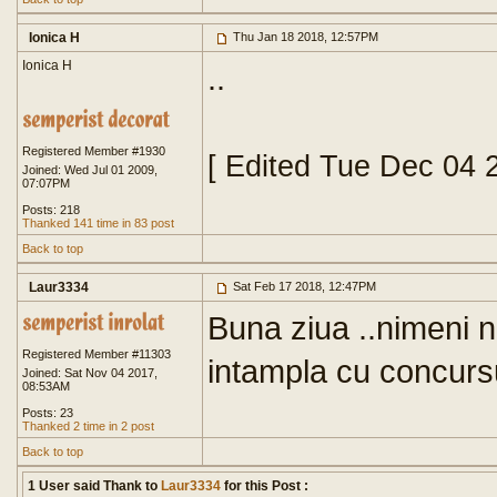
Ionica H
Thu Jan 18 2018, 12:57PM
Ionica H
..
Registered Member #1930
[ Edited Tue Dec 04 
Joined: Wed Jul 01 2009,
07:07PM
Posts: 218
Thanked 141 time in 83 post
Back to top
Laur3334
Sat Feb 17 2018, 12:47PM
Buna ziua ..nimeni 
Registered Member #11303
intampla cu concurs
Joined: Sat Nov 04 2017,
08:53AM
Posts: 23
Thanked 2 time in 2 post
Back to top
1 User said Thank to
Laur3334
for this Post :