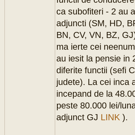
ca subofiteri - 2 au 
adjuncti (SM, HD, B
BN, CV, VN, BZ, GJ).
ma ierte cei neenume
au iesit la pensie i
diferite functii (sefi 
judete). La cei inca 
incepand de la 48.000
peste 80.000 lei/lun
adjunct GJ
LINK
).