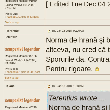
Registered Member #1930
[ Edited Tue Dec 04 
Joined: Wed Jul 01 2009,
07:07PM
Posts: 218
Thanked 141 time in 83 post
Back to top
Terentius
Thu Jan 18 2018, 09:20AM
Terentius
Norma de hrană şi b
altceva, nu cred că 
Registered Member #2186
Sporurile da. Contr
Joined: Wed Oct 14 2009,
09:08AM
Pentru rigoare.
Posts: 808
Thanked 321 time in 205 post
Back to top
Klaus
Thu Jan 18 2018, 11:40AM
Terentius wrote
...
Norma de hrană şi 
Registered Member #3279