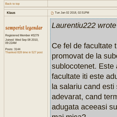
Back to top
Klaus
Tue Jan 02 2018, 02:51PM
Laurentiu222 wrote
Registered Member #3279
Joined: Wed Sep 08 2010,
09:22AM
Ce fel de facultate t
Posts: 3144
Thanked 828 time in 527 post
promovat de la subo
sublocotenet. Este 
facultate iti este 
la salariu cand est
adevarat, cand termi
adugata aceeasi s
mai mica?