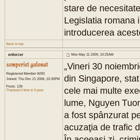
stare de necesitate
Legislatia romana 
introducerea acest
Back to top
enforcer
Mon May 11 2009, 10:25AM
„Vineri 30 noiembr
Registered Member #293
din Singapore, stat
Joined: Thu Dec 21 2006, 10:30PM
Posts: 139
cele mai multe exec
Thanked 0 time in 0 post
lume, Nguyen Tuong
a fost spânzurat pe
acuzaţia de trafic 
În aceeaşi zi, crim