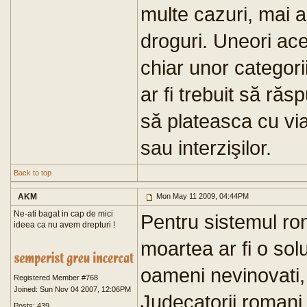
multe cazuri, mai al
droguri. Uneori ac
chiar unor categori
ar fi trebuit să răs
să plateasca cu via
sau interzişilor.
Back to top
AKM
Mon May 11 2009, 04:44PM
Ne-ati bagat in cap de mici
Pentru sistemul ro
ideea ca nu avem drepturi !
moartea ar fi o solu
oameni nevinovati, 
Registered Member #768
Joined: Sun Nov 04 2007, 12:06PM
Judecatorii romani
Posts: 439