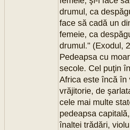
femeie, şi-l face să
drumul, ca despăgub
face să cadă un din
femeie, ca despăgub
drumul." (Exodul, 
Pedeapsa cu moarte
secole. Cel puţin în
Africa este încă în 
vrăjitorie, de şarl
cele mai multe sta
pedeapsa capitală,
înaltei trădări, viol