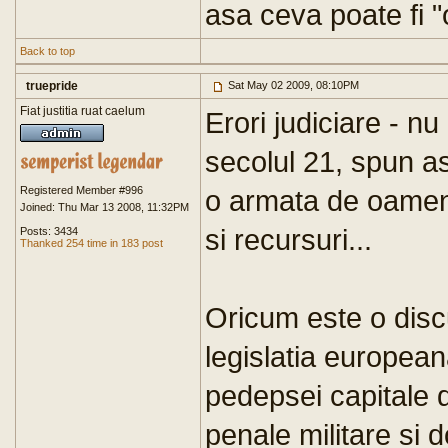
asa ceva poate fi "
Back to top
truepride
Sat May 02 2009, 08:10PM
Fiat justitia ruat caelum
Erori judiciare - nu
secolul 21, spun a
Registered Member #996
o armata de oameni
Joined: Thu Mar 13 2008, 11:32PM
si recursuri...
Posts: 3434
Thanked 254 time in 183 post
Oricum este o discu
legislatia europea
pedepsei capitale d
penale militare si d