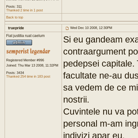
Posts: 311
Thanked 2 time in 1 post
Back to top
truepride
Wed Dec 10 2008, 12:30PM
Fiat justitia ruat caelum
Si eu gandeam exa
contraargument posi
Registered Member #996
pedepsei capitale.
Joined: Thu Mar 13 2008, 11:32PM
facultate ne-au dus
Posts: 3434
Thanked 254 time in 183 post
sa vedem de ce min
nostrii.
Cuvintele nu va po
personal m-am ing
indivizi apar eu.