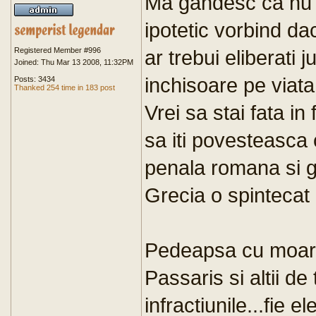
Ma gandesc ca nu a
ipotetic vorbind d
Registered Member #996
ar trebui eliberati 
Joined: Thu Mar 13 2008, 11:32PM
inchisoare pe viata
Posts: 3434
Thanked 254 time in 183 post
Vrei sa stai fata i
sa iti povesteasca
penala romana si g
Grecia o spintecat 
Pedeapsa cu moart
Passaris si altii de
infractiunile...fie e