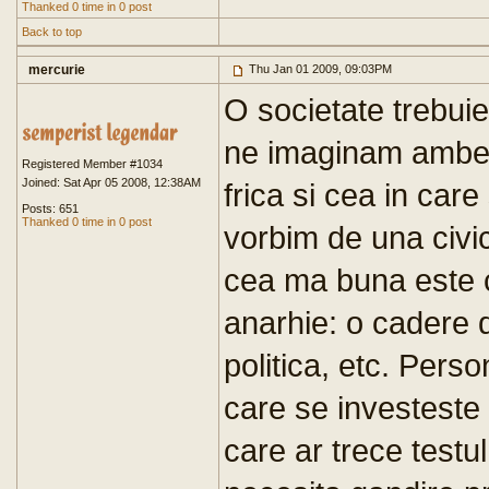
Thanked 0 time in 0 post
Back to top
mercurie
Thu Jan 01 2009, 09:03PM
O societate trebuie
ne imaginam ambele
Registered Member #1034
Joined: Sat Apr 05 2008, 12:38AM
frica si cea in care
Posts: 651
Thanked 0 time in 0 post
vorbim de una civic
cea ma buna este c
anarhie: o cadere 
politica, etc. Pers
care se investeste 
care ar trece testu