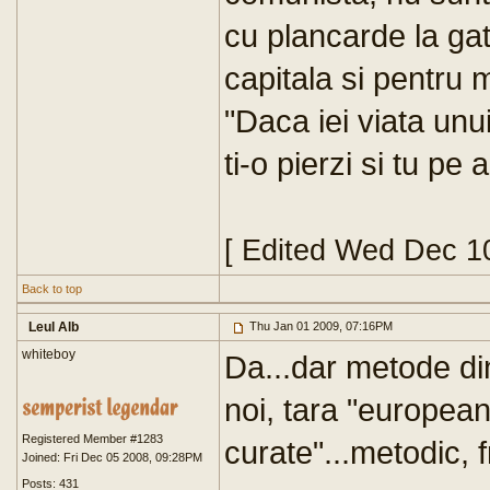
cu plancarde la ga
capitala si pentru m
"Daca iei viata unui
ti-o pierzi si tu pe a
[ Edited Wed Dec 1
Back to top
Leul Alb
Thu Jan 01 2009, 07:16PM
whiteboy
Da...dar metode din
noi, tara "europeana
Registered Member #1283
curate"...metodic,
Joined: Fri Dec 05 2008, 09:28PM
Posts: 431