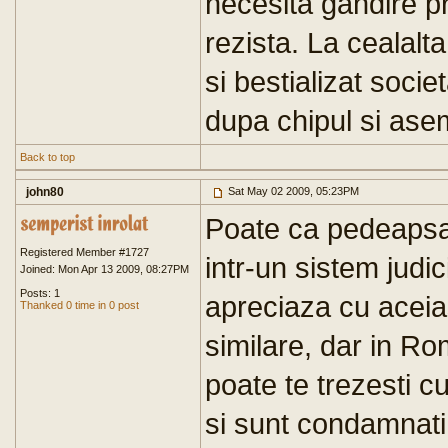
necesita gandire pr
rezista. La cealalta
si bestializat socie
dupa chipul si ase
Back to top
john80
Sat May 02 2009, 05:23PM
Poate ca pedeapsa 
Registered Member #1727
intr-un sistem judic
Joined: Mon Apr 13 2009, 08:27PM
Posts: 1
apreciaza cu aceia
Thanked 0 time in 0 post
similare, dar in Ro
poate te trezesti c
si sunt condamnati