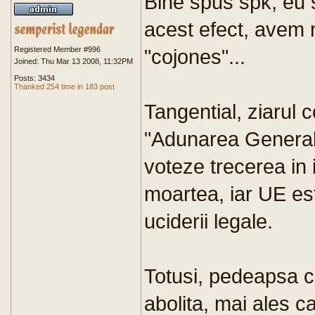
Bine spus spk, eu 
acest efect, avem n
Registered Member #996
"cojones"...
Joined: Thu Mar 13 2008, 11:32PM
Posts: 3434
Thanked 254 time in 183 post
Tangential, ziarul c
"Adunarea General
voteze trecerea in 
moartea, iar UE est
uciderii legale.
Totusi, pedeapsa ca
abolita, mai ales ca