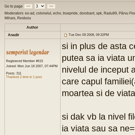
Go to page
<<
>>
Moderators: ex-ad, colonelul, echo, truepride, dorobant, spk, Radu89, Pârvu Flor
Mihais, Resboiu
Author
Anadir
Tue Dec 09 2008, 09:32PM
si in plus de asta c
putea sa ia viata 
Registered Member #615
Joined: Mon Jun 18 2007, 07:44PM
nivelul de inceput a
Posts: 311
Thanked 2 time in 1 post
care capul familiei
moartea si de viata
si dak vb la nivel f
ia viata sau sa ne