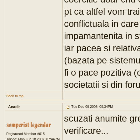
pt ca altfel vom tra
conflictuala in car
impamantenita in st
iar pacea si relativ
(bazata pe sistemul 
fi o pace pozitiva 
societatii si din foru
Back to top
Anadir
Tue Dec 09 2008, 09:34PM
scuzati anumite gres
verificare...
Registered Member #615
Joined: Mon Jun 18 2007, 07:44PM