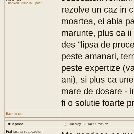
Thanked 8 time in 8 post
rezolve un caz in 
moartea, ei abia p
marunte, plus ca ii
des "lipsa de proc
peste amanari, ter
peste expertize (va
ani), si plus ca un
mare de dosare - in
fi o solutie foarte p
Back to top
truepride
Tue May 12 2009, 07:05PM
Fiat justitia ruat caelum