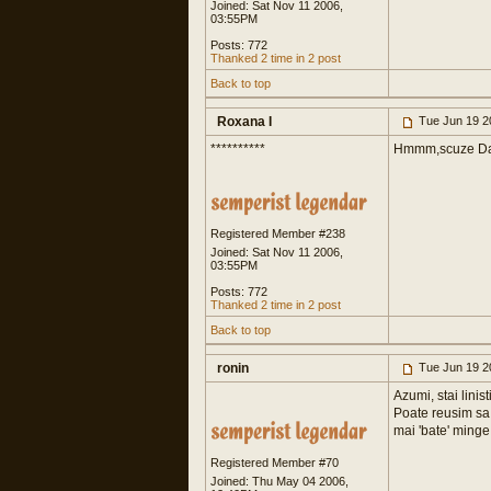
Joined: Sat Nov 11 2006,
03:55PM
Posts: 772
Thanked 2 time in 2 post
Back to top
Roxana I
Tue Jun 19 2
**********
Hmmm,scuze Dani
Registered Member #238
Joined: Sat Nov 11 2006,
03:55PM
Posts: 772
Thanked 2 time in 2 post
Back to top
ronin
Tue Jun 19 2
Azumi, stai linist
Poate reusim sa '
mai 'bate' minge 
Registered Member #70
Joined: Thu May 04 2006,