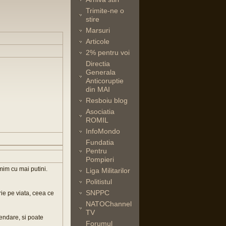
Trimite-ne o
stire
Marsuri
Articole
2% pentru voi
Directia
Generala
Anticoruptie
din MAI
Resboiu blog
Asociatia
ROMIL
InfoMondo
Fundatia
Pentru
Pompieri
mim cu mai putini.
Liga Militarilor
Politistul
SNPPC
ie pe viata, ceea ce
NATOChannel
TV
endare, si poate
Forumul