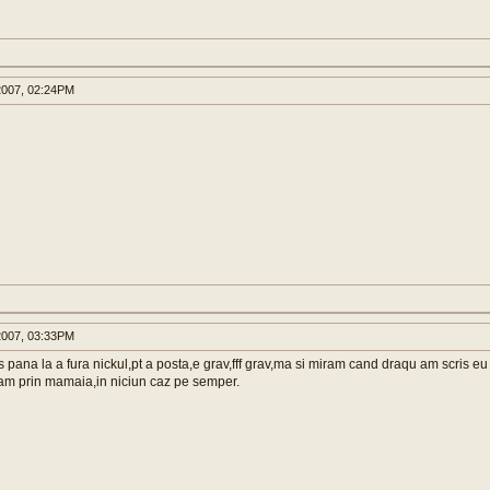
007, 02:24PM
007, 03:33PM
s pana la a fura nickul,pt a posta,e grav,fff grav,ma si miram cand draqu am scris eu 
ram prin mamaia,in niciun caz pe semper.