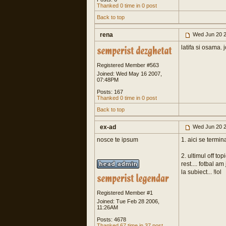
Thanked 0 time in 0 post
Back to top
rena
Wed Jun 20 2
latifa si osama. j
Registered Member #563
Joined: Wed May 16 2007,
07:48PM
Posts: 167
Thanked 0 time in 0 post
Back to top
ex-ad
Wed Jun 20 2
nosce te ipsum
1. aici se termin
2. ultimul off top
rest.... fotbal a
la subiect... !lol
Registered Member #1
Joined: Tue Feb 28 2006,
11:26AM
Posts: 4678
Thanked 67 time in 37 post