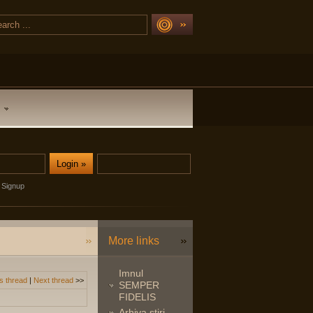
Signup
More links
Imnul
s thread
|
Next thread
>>
SEMPER
FIDELIS
Arhiva stiri