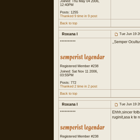
Joined: Thu May 04 2006,
12:40PM
Posts: 1255
Thanked 9 time in 9 post
Back to top
Roxana I
Tue Jun 19 2
**********
,,Semper Ocultus
Registered Member #238
Joined: Sat Nov 11 2006,
03:55PM
Posts: 772
Thanked 2 time in 2 post
Back to top
Roxana I
Tue Jun 19 2
**********
Ehhh,sincer fotb
ruginit,asa k te 
Registered Member #238