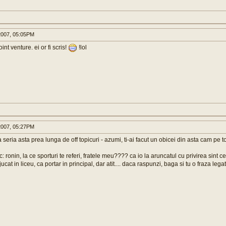
007, 05:05PM
oint venture. ei or fi scris!
!lol
007, 05:27PM
a seria asta prea lunga de off topicuri - azumi, ti-ai facut un obicei din asta cam pe to
ic: ronin, la ce sporturi te referi, fratele meu???? ca io la aruncatul cu privirea sint cea
m jucat in liceu, ca portar in principal, dar atit.... daca raspunzi, baga si tu o fraza le