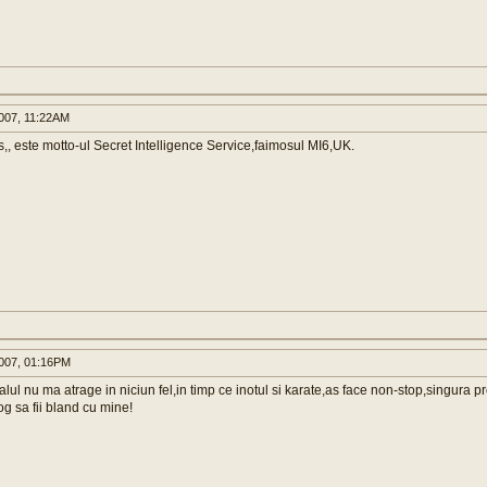
007, 11:22AM
,, este motto-ul Secret Intelligence Service,faimosul MI6,UK.
007, 01:16PM
alul nu ma atrage in niciun fel,in timp ce inotul si karate,as face non-stop,singura
rog sa fii bland cu mine!