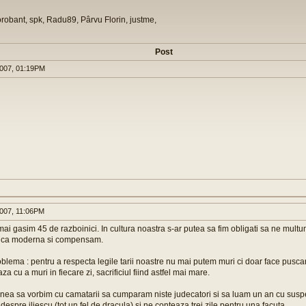
orobant, spk, Radu89, Pârvu Florin, justme,
Post
007, 01:19PM
007, 11:06PM
mai gasim 45 de razboinici. In cultura noastra s-ar putea sa fim obligati sa ne multu
ica moderna si compensam.
lema : pentru a respecta legile tarii noastre nu mai putem muri ci doar face puscar
a cu a muri in fiecare zi, sacrificiul fiind astfel mai mare.
a sa vorbim cu camatarii sa cumparam niste judecatori si sa luam un an cu susp
despre iliescu (tot un fel de dracula) si ne conteaza trei zile pentru una facuta.