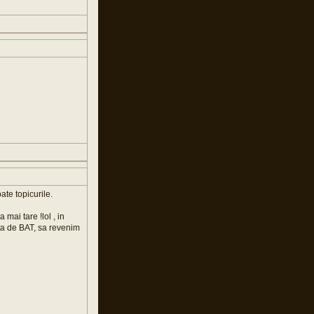
ate topicurile.
 mai tare !lol , in
gata de BAT, sa revenim