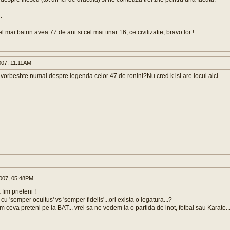
.
l mai batrin avea 77 de ani si cel mai tinar 16, ce civilizatie, bravo lor !
007, 11:11AM
e vorbeshte numai despre legenda celor 47 de ronini?Nu cred k isi are locul aici.
007, 05:48PM
fim prieteni !
cu 'semper ocultus' vs 'semper fidelis'...ori exista o legatura...?
m ceva preteni pe la BAT... vrei sa ne vedem la o partida de inot, fotbal sau Karate..