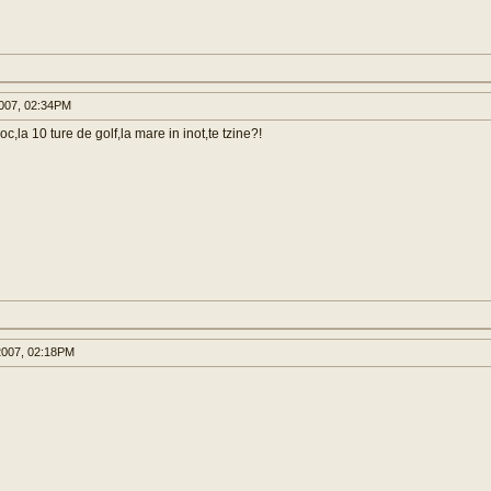
007, 02:34PM
la 10 ture de golf,la mare in inot,te tzine?!
007, 02:18PM