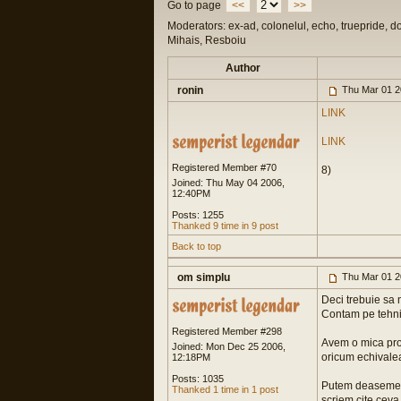
Go to page
<<
>>
Moderators: ex-ad, colonelul, echo, truepride, d
Mihais, Resboiu
Author
ronin
Thu Mar 01 2
LINK
LINK
Registered Member #70
8)
Joined: Thu May 04 2006,
12:40PM
Posts: 1255
Thanked 9 time in 9 post
Back to top
om simplu
Thu Mar 01 2
Deci trebuie sa 
Contam pe tehn
Registered Member #298
Avem o mica prob
Joined: Mon Dec 25 2006,
oricum echivaleaz
12:18PM
Posts: 1035
Putem deasemene
Thanked 1 time in 1 post
scriem cite ceva 