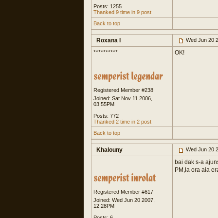
Posts: 1255
Thanked 9 time in 9 post
Back to top
Roxana I
Wed Jun 20 2
**********
OK!
Registered Member #238
Joined: Sat Nov 11 2006,
03:55PM
Posts: 772
Thanked 2 time in 2 post
Back to top
Khalouny
Wed Jun 20 2
bai dak s-a ajun
PM,la ora aia e
Registered Member #617
Joined: Wed Jun 20 2007,
12:28PM
Posts: 6