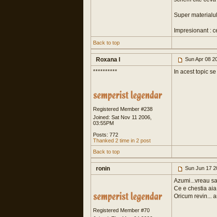
Super materialul
Impresionant : ce
Back to top
Roxana I
Sun Apr 08 2
**********
In acest topic s
Registered Member #238
Joined: Sat Nov 11 2006,
03:55PM
Posts: 772
Thanked 2 time in 2 post
Back to top
ronin
Sun Jun 17 2
Azumi...vreau sa 
Ce e chestia aia 
Oricum revin... a
Registered Member #70