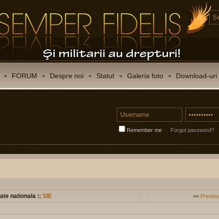
FORUM
Despre noi
Statut
Galeria foto
Download-uri
Remember me
Forgot password?
ate nationala ::
SIE
<<
Previou