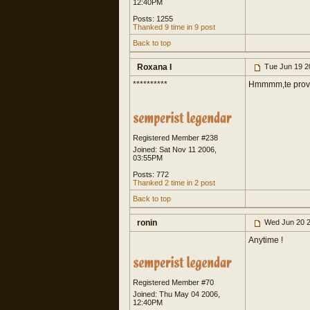
12:40PM
Posts: 1255
Thanked 9 time in 9 post
Back to top
Roxana I
Tue Jun 19 2
**********
Hmmmm,te provoc,
Registered Member #238
Joined: Sat Nov 11 2006,
03:55PM
Posts: 772
Thanked 2 time in 2 post
Back to top
ronin
Wed Jun 20 2
Anytime !
Registered Member #70
Joined: Thu May 04 2006,
12:40PM