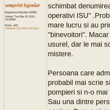
schimbat denumirea 
Registered Member #2685
operativi ISU" .Pro
Joined: Tue Mar 02 2010,
10:09AM
mare lucru si au prim
Posts: 449
Thanked 131 time in 94 post
"binevoitori". Macar
usurel, dar le mai s
mistere.
Persoana care admi
probabil mai scrie 
pompieri si n-o mai f
Sau una dintre per