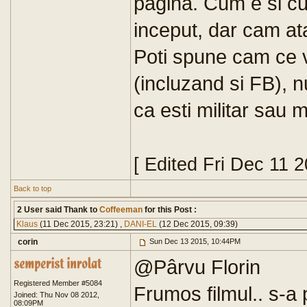
pagina. Cum e si cu
inceput, dar cam ata
Poti spune cam ce v
(incluzand si FB), n
ca esti militar sau 
[ Edited Fri Dec 11 
Back to top
2 User said Thank to
Coffeeman
for this Post :
Klaus
(11 Dec 2015, 23:21) ,
DANI-EL
(12 Dec 2015, 09:39)
corin
Sun Dec 13 2015, 10:44PM
@Pârvu Florin
Registered Member #5084
Frumos filmul.. s-a p
Joined: Thu Nov 08 2012,
08:09PM