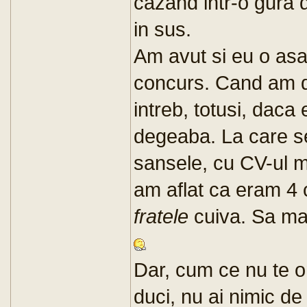
cazand intr-o gura 
in sus.
Am avut si eu o asa
concurs. Cand am d
intreb, totusi, daca
degeaba. La care se
sansele, cu CV-ul m
am aflat ca eram 4 
fratele
cuiva. Sa ma
Dar, cum ce nu te o
duci, nu ai nimic de 