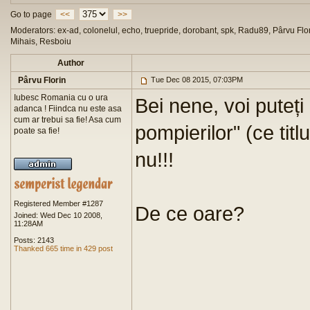
Go to page
<<
>>
Moderators: ex-ad, colonelul, echo, truepride, dorobant, spk, Radu89, Pârvu Flor
Mihais, Resboiu
Author
Pârvu Florin
Tue Dec 08 2015, 07:03PM
Iubesc Romania cu o ura
Bei nene, voi puteți
adanca ! Fiindca nu este asa
cum ar trebui sa fie! Asa cum
pompierilor" (ce ti
poate sa fie!
nu!!!
Registered Member #1287
De ce oare?
Joined: Wed Dec 10 2008,
11:28AM
Posts: 2143
Thanked 665 time in 429 post