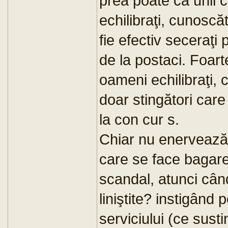
prea poate ca unii 
echilibraţi, cunoscăto
fie efectiv seceraţi
de la postaci. Foart
oameni echilibraţi,
doar stingători care
la con cur s.
Chiar nu enervează 
care se face bagar
scandal, atunci când
liniştite? instigând p
serviciului (ce sust