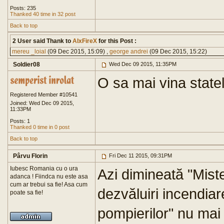
Posts: 235
Thanked 40 time in 32 post
Back to top
2 User said Thank to
AlxFireX
for this Post :
mereu _loial
(09 Dec 2015, 15:09) ,
george andrei
(09 Dec 2015, 15:22)
Soldier08
Wed Dec 09 2015, 11:35PM
O sa mai vina state
Registered Member #10541
Joined: Wed Dec 09 2015,
11:33PM
Posts: 1
Thanked 0 time in 0 post
Back to top
Pârvu Florin
Fri Dec 11 2015, 09:31PM
Iubesc Romania cu o ura
Azi dimineată "Mist
adanca ! Fiindca nu este asa
cum ar trebui sa fie! Asa cum
dezvăluiri incendia
poate sa fie!
pompierilor" nu mai 