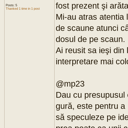
fost prezent şi arăta
Posts: 5
Thanked 1 time in 1 post
Mi-au atras atentia 
de scaune atunci cân
dosul de pe scaun.
Ai reusit sa ieşi din
interpretare mai c
@mp23
Dau cu presupusul c
gură, este pentru a 
să speculeze pe idei