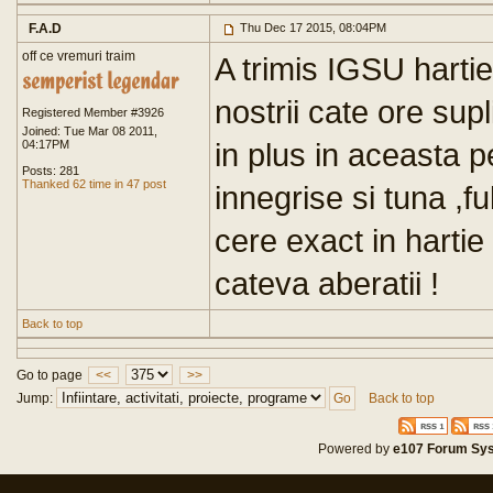
F.A.D
Thu Dec 17 2015, 08:04PM
off ce vremuri traim
A trimis IGSU harti
nostrii cate ore sup
Registered Member #3926
Joined: Tue Mar 08 2011,
in plus in aceasta pe
04:17PM
Posts: 281
Thanked 62 time in 47 post
innegrise si tuna ,f
cere exact in hartie
cateva aberatii !
Back to top
Go to page
<<
>>
Jump:
Back to top
Powered by
e107 Forum Sy