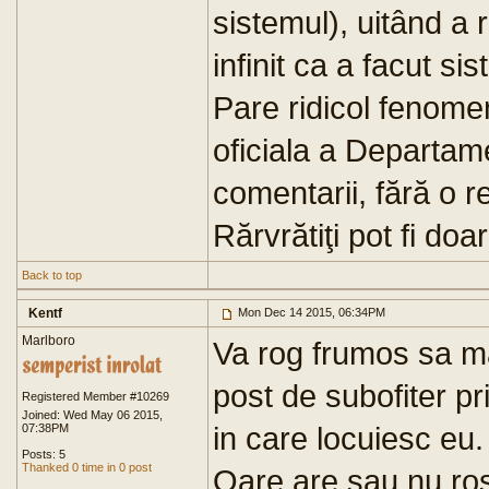
sistemul), uitând a 
infinit ca a facut si
Pare ridicol fenomen
oficiala a Departam
comentarii, fără o 
Rărvrătiţi pot fi doar
Back to top
Kentf
Mon Dec 14 2015, 06:34PM
Marlboro
Va rog frumos sa ma
post de subofiter pri
Registered Member #10269
Joined: Wed May 06 2015,
in care locuiesc eu.
07:38PM
Posts: 5
Thanked 0 time in 0 post
Oare are sau nu ros