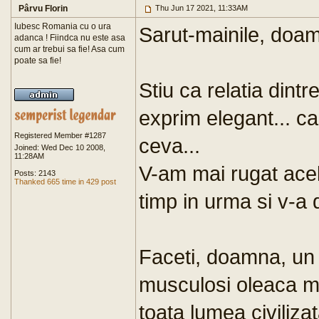
Pârvu Florin
Thu Jun 17 2021, 11:33AM
Iubesc Romania cu o ura
Sarut-mainile, doam
adanca ! Fiindca nu este asa
cum ar trebui sa fie! Asa cum
poate sa fie!
Stiu ca relatia dintr
exprim elegant... ca
Registered Member #1287
ceva...
Joined: Wed Dec 10 2008,
11:28AM
V-am mai rugat acel
Posts: 2143
Thanked 665 time in 429 post
timp in urma si v-a d
Faceti, doamna, un
musculosi oleaca m
toata lumea civiliza