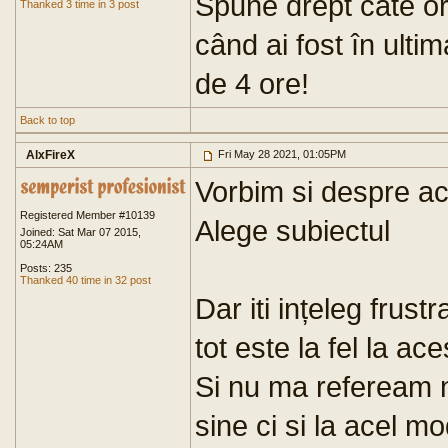
Spune drept câte or
Thanked 3 time in 3 post
când ai fost în ulti
de 4 ore!
Back to top
AlxFireX
Fri May 28 2021, 01:05PM
Vorbim si despre ac
Registered Member #10139
Alege subiectul
Joined: Sat Mar 07 2015,
05:24AM
Posts: 235
Thanked 40 time in 32 post
Dar iti ințeleg frus
tot este la fel la ace
Si nu ma refeream n
sine ci si la acel mo