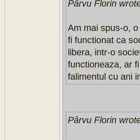
Pârvu Florin wrot
Am mai spus-o, o
fi functionat ca s
libera, intr-o socie
functioneaza, ar fi 
falimentul cu ani 
Pârvu Florin wrot