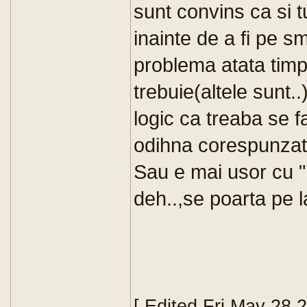
sunt convins ca si t
inainte de a fi pe s
problema atata timp
trebuie(altele sunt.
logic ca treaba se 
odihna corespunzato
Sau e mai usor cu "m
deh..,se poarta pe l
[ Edited Fri May 28 