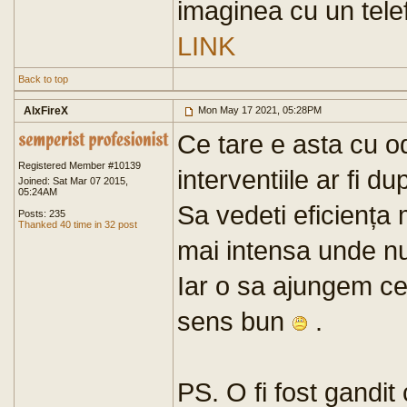
imaginea cu un tele
LINK
Back to top
AlxFireX
Mon May 17 2021, 05:28PM
Ce tare e asta cu o
Registered Member #10139
interventiile ar fi d
Joined: Sat Mar 07 2015,
05:24AM
Sa vedeti eficiența 
Posts: 235
Thanked 40 time in 32 post
mai intensa unde nu
Iar o sa ajungem cele
sens bun
.
PS. O fi fost gandi