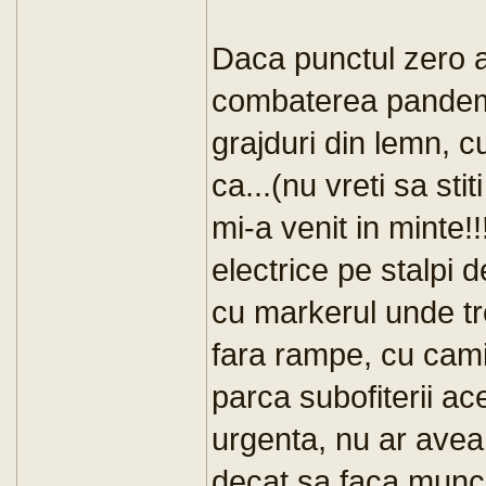
Daca punctul zero al
combaterea pandemi
grajduri din lemn, c
ca...(nu vreti sa st
mi-a venit in minte!
electrice pe stalpi d
cu markerul unde tr
fara rampe, cu cam
parca subofiterii acei
urgenta, nu ar avea
decat sa faca munca