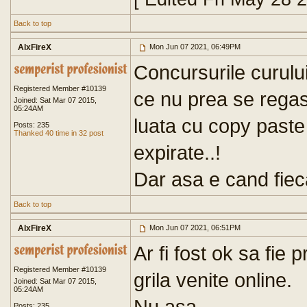
Back to top
AlxFireX
Mon Jun 07 2021, 06:49PM
Concursurile curului
Registered Member #10139
ce nu prea se regas
Joined: Sat Mar 07 2015,
05:24AM
luata cu copy paste
Posts: 235
Thanked 40 time in 32 post
expirate..!
Dar asa e cand fiec
Back to top
AlxFireX
Mon Jun 07 2021, 06:51PM
Ar fi fost ok sa fie 
Registered Member #10139
grila venite online.
Joined: Sat Mar 07 2015,
05:24AM
Nu asa..
Posts: 235