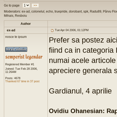
Go to page
>>
Moderators: ex-ad, colonelul, echo, truepride, dorobant, spk, Radu89, Pârvu Flor
Mihais, Resboiu
Author
ex-ad
Tue Apr 04 2006, 01:12PM
nosce te ipsum
Prefer sa postez aici
fiind ca in categori
numai acele articole
Registered Member #1
apreciere generala s
Joined: Tue Feb 28 2006,
11:26AM
Posts: 4678
Thanked 67 time in 37 post
Gardianul, 4 aprilie
Ovidiu Ohanesian: Rapit