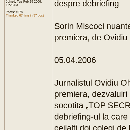
despre debriefing
Joined: Tue Feb 28 2006,
11:26AM
Posts: 4678
Thanked 67 time in 37 post
Sorin Miscoci nuante
premiera, de Ovidi
05.04.2006
Jurnalistul Ovidiu Oh
premiera, dezvaluiri 
socotita „TOP SECR
debriefing-ul la care 
ceilalti doi colegi d