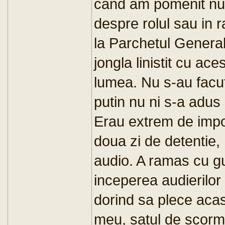
cand am pomenit num
despre rolul sau in r
la Parchetul General
jongla linistit cu ace
lumea. Nu s-au facut 
putin nu ni s-a adus 
Erau extrem de impor
doua zi de detentie,
audio. A ramas cu g
inceperea audierilor
dorind sa plece aca
meu, satul de scormo