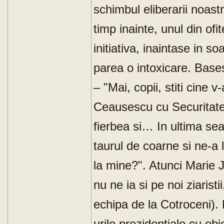
schimbul eliberarii noast
timp inainte, unul din ofit
initiativa, inaintase in so
parea o intoxicare. Bases
– "Mai, copii, stiti cine v
Ceausescu cu Securitatea
fierbea si… In ultima se
taurul de coarne si ne-a l
la mine?". Atunci Marie 
nu ne ia si pe noi ziaristi
echipa de la Cotroceni). 
urile prezidentiale cu obi