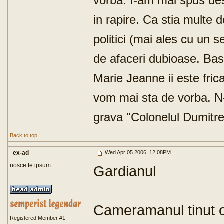
vorba. I-am mai spus d
in rapire. Ca stia multe d
politici (mai ales cu un 
de afaceri dubioase. Base
Marie Jeanne ii este fri
vom mai sta de vorba. N-a
grava "Colonelul Dumitre
Back to top
ex-ad
Wed Apr 05 2006, 12:08PM
nosce te ipsum
Gardianul
Cameramanul tinut os
Registered Member #1