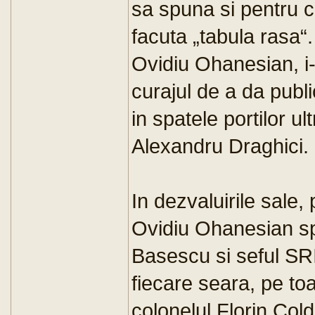
sa spuna si pentru c
facuta „tabula rasa“. 
Ovidiu Ohanesian, i-
curajul de a da publi
in spatele portilor ul
Alexandru Draghici.
In dezvaluirile sale, 
Ovidiu Ohanesian sp
Basescu si seful SRI,
fiecare seara, pe toa
colonelul Florin Cold