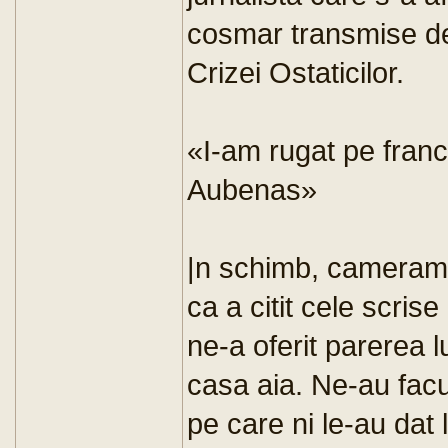
cosmar transmise de r
Crizei Ostaticilor.
«I-am rugat pe franc
Aubenas»
|n schimb, camerama
ca a citit cele scrise
ne-a oferit parerea l
casa aia. Ne-au facu
pe care ni le-au dat l