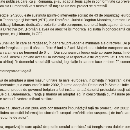
te publice), care, ca şi România, şi-au adaptat legislaţiile în conformitate cu preve
misia Europeană va fi nevoită să iniţieze un nou proiect de directivă.
iziei 24/2006 este susţinută (printr-o intervenţie scrisă) de 43 de organizaţii europ
u Tehnologie şi Internet (APTI), din România. Juristul Bogdan Manolea, directorul e
ublicaţii bilunare dedicată drepturilor civile europene, spune că legislaţia române
la Directiva 24”. „România avea de ales: fie îşi modifica legislaţia în concordanţă cu 
pean, ca şi Irlanda, la CEJ.
a unei legi în care se regăsesc, în general, prevederile minimale ale directivei. De p
le înregistrate pot fi păstrate între 6 luni şi 2 ani. Majoritatea statelor europene a
nia a mers pe termenul de 6 luni. Dar spuneam că legea este aproape bună, fiindc
pildă, articolul privind accesul la informaţiile respective este vag formulat. Care est
 atribuţii în domeniul securităţii statului, legislaţie la care se face trimitere?”, co
nterceptarea” legală
vă de adoptare a unei măsuri unitare, la nivel european, în privinţa înregistrării da
lectronice, s-a consumat în iulie 2002, în urma adoptării Patriot Act în Statele Unite 
ctului propus de guvernul belgian a fost însă amânată datorită protestului susţinut a
 Belgia, Danemarca, Franţa şi Irlanda au adoptat legi în concordanţă cu măsurile pr
te aveau în vedere măsuri similare.
ine că Directiva din 2006 este considerabil îmbunătăţită faţă de proiectul din 2002:
litatea accesării informaţiilor stocate în scopul urmăririi celor suspectaţi de încălcare
repturile de autor”.
a, organizaţiile care apără drepturile omului consideră că înregistrarea datelor pe