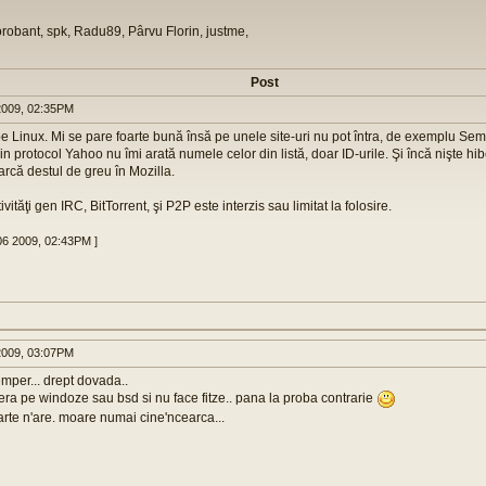
orobant, spk, Radu89, Pârvu Florin, justme,
Post
2009, 02:35PM
pe Linux. Mi se pare foarte bună însă pe unele site-uri nu pot întra, de exemplu Sem
in protocol Yahoo nu îmi arată numele celor din listă, doar ID-urile. Şi încă nişte hibe
arcă destul de greu în Mozilla.
vităţi gen IRC, BitTorrent, şi P2P este interzis sau limitat la folosire.
 06 2009, 02:43PM ]
2009, 03:07PM
mper... drept dovada..
era pe windoze sau bsd si nu face fitze.. pana la proba contrarie
rte n'are. moare numai cine'ncearca...