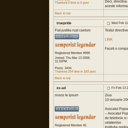
Deci, directiv
Thanked 0 time in 0 post
aceste informati
Back to top
truepride
Wed Feb 11
Fiat justitia ruat caelum
Textul directive
LINK
Faceti o compar
Registered Member #996
Joined: Thu Mar 13 2008,
11:32PM
Posts: 3434
Thanked 254 time in 183 post
Back to top
ex-ad
Fri Feb 13 
nosce te ipsum
Ziua
10 ianuarie 2
Avocatul Popor
-- Avocatul Pop
de telefonie si
cetatenilor.
Registered Member #1
Institutia pret