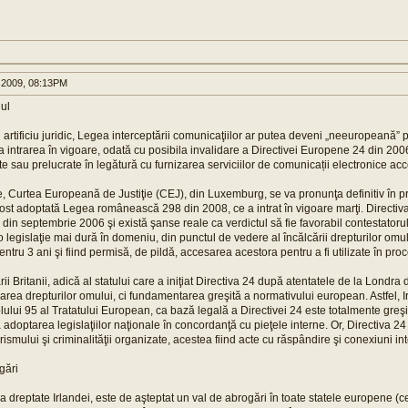
 2009, 08:13PM
ul
artificiu juridic, Legea interceptării comunicaţiilor ar putea deveni „neeuropeană” 
la intrarea în vigoare, odată cu posibila invalidare a Directivei Europene 24 din 200
e sau prelucrate în legătură cu furnizarea serviciilor de comunicații electronice acce
, Curtea Europeană de Justiţie (CEJ), din Luxemburg, se va pronunţa definitiv în pri
ost adoptată Legea românească 298 din 2008, ce a intrat în vigoare marţi. Directiva
 din septembrie 2006 şi există şanse reale ca verdictul să fie favorabil contestatoru
o legislaţie mai dură în domeniu, din punctul de vedere al încălcării drepturilor omu
entru 3 ani şi fiind permisă, de pildă, accesarea acestora pentru a fi utilizate în proc
ii Britanii, adică al statului care a iniţiat Directiva 24 după atentatele de la Londra 
area drepturilor omului, ci fundamentarea greşită a normativului european. Astfel, I
lului 95 al Tratatului European, ca bază legală a Directivei 24 este totalmente greşită
a adoptarea legislaţiilor naţionale în concordanţă cu pieţele interne. Or, Directiva 2
rismului şi criminalităţii organizate, acestea fiind acte cu răspândire şi conexiuni in
gări
dreptate Irlandei, este de aşteptat un val de abrogări în toate statele europene (ce