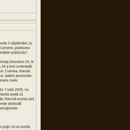
peste 3 săptămâni, la
6 privind „păstrarea
sibile publicului”.
vinţa Directivei 24, în
 24 a fost contestată
lui. Culmea, Irlanda
lui, datele personale
esele civile.
din 7 iulie 2005, nu
rlanda arată că
, întrucât acesta (art.
4 este dedicată
ternaţionale.
l puţin 16 la număr,