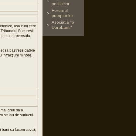
politistilor
Forumul
pompierilor
Asociatia "6
elefonice, aşa cum cere
Dorobanti"
 Tribunalul Bucureşti
e din controversata
net să păstreze datele
u infracţiuni minore,
 mai greu sa o
a se iau de surtucul
.
ti bani sa facem ceva),