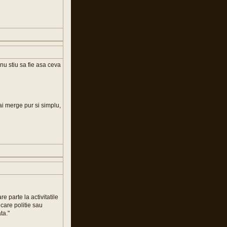
nu stiu sa fie asa ceva
ai merge pur si simplu,
e parte la activitatile
 care politie sau
ta."