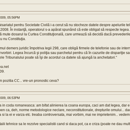
2009, 05:56PM
sariatul pentru Societate Civilă i-a cerut să nu stocheze datele despre apelurile t
2008. În instanţă, operatorul s-a apărat spunând că este obligat să respecte legea.
 să mute dosarul la Curtea Constituţională, care urmează să decidă dacă prevederil
u nu Constituţia.
mul demers juridic împotriva legii 298, care obligă firmele de telefonie sau de inter
onvorbiri. Legea încurcă şi poliţia sau parchetul pentru că în cazurile de dispariţie sa
le Tribunalului poate să îşi de acordul ca datele să ajungă la anchetatori."
ea.net
09.
pozitia CC... vre-un pronostic ceva?
2009, 06:53PM
ca in coda romaneasca: am bifat alinierea la coana europa, caci am dat legea, dar e
n ca, deh, norme metodologice neclare, neconstitutionale, drepturile omului... dac
 si la ei e varza etc. treaba controversata, mai vorbim, mai ne imprietenim... vedem.
talii tehnice sa le rezolve specialistii cand si daca pot, ca e criza (poate ne dau mul