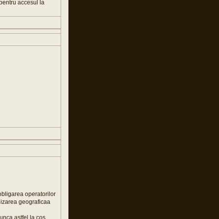
entru accesul la
obligarea operatorilor
alizarea geograficaa
unca astfel la cos