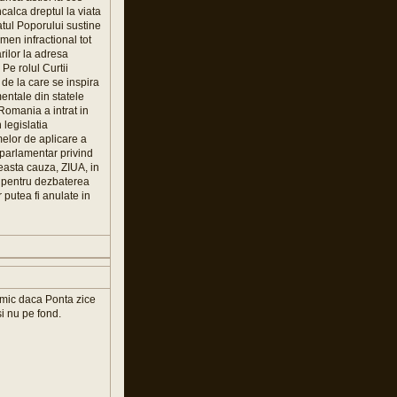
ncalca dreptul la viata
atul Poporului sustine
en infractional tot
rilor la adresa
 Pe rolul Curtii
de la care se inspira
entale din statele
 Romania a intrat in
legislatia
melor de aplicare a
i parlamentar privind
ceasta cauza, ZIUA, in
a pentru dezbaterea
 putea fi anulate in
nimic daca Ponta zice
i nu pe fond.