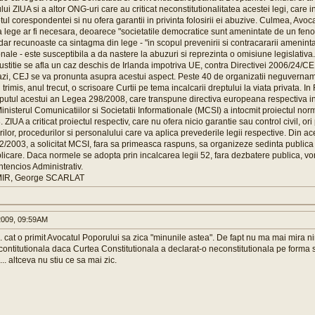
lui ZIUA si a altor ONG-uri care au criticat neconstitu­tionalitatea acestei legi, care i
etul corespondentei si nu ofera garantii in privinta folosirii ei abuzive. Culmea, Avoc
lege ar fi necesara, deoarece "societatile democratice sunt amenintate de un fenom
ar recunoaste ca sintagma din lege - "in scopul prevenirii si contracararii ameninta
ionale - este susceptibila a da nastere la abuzuri si reprezinta o omisiune legislativa.
titie se afla un caz deschis de Irlanda impotriva UE, contra Directivei 2006/24/CE 
azi, CEJ se va pronunta asupra acestui aspect. Peste 40 de organizatii neguvernam
imis, anul trecut, o scrisoare Curtii pe tema incalcarii dreptului la viata privata. In
eputul acestui an Legea 298/2008, care transpune directiva europeana respectiva in 
isterul Comuni­catiilor si Societatii Informationale (MCSI) a intocmit proiectul nor­
 ZIUA a criticat proiectul respectiv, care nu ofera nicio garantie sau control civil, or
rilor, procedurilor si personalului care va aplica prevederile legii respective. Din a
52/2003, a solicitat MCSI, fara sa primeasca raspuns, sa organizeze sedinta public
icare. Daca normele se adopta prin incalcarea legii 52, fara dezbatere publica, vor
tencios Administrativ.
IR, George SCARLAT
2009, 09:59AM
 cat o primit Avocatul Poporului sa zica "minunile astea". De fapt nu ma mai mira 
contitutionala daca Curtea Constitutionala a declarat-o neconstitutionala pe forma s
... altceva nu stiu ce sa mai zic.