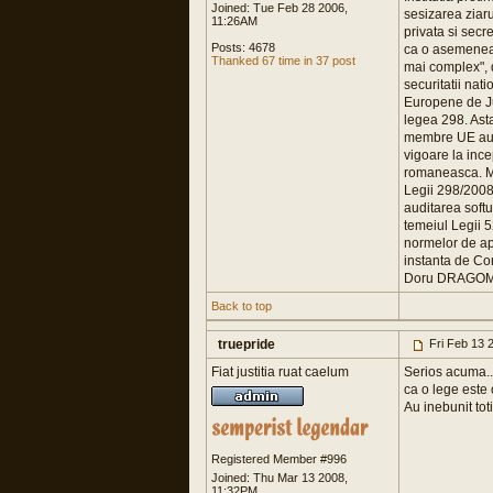
Joined: Tue Feb 28 2006,
sesizarea ziaru
11:26AM
privata si secr
Posts: 4678
ca o asemenea 
Thanked 67 time in 37 post
mai complex", d
securitatii nat
Europene de Jus
legea 298. Ast
membre UE au tr
vigoare la inc
romaneasca. Min
Legii 298/2008.
auditarea softu
temeiul Legii 
normelor de apl
instanta de Con
Doru DRAGOM
Back to top
truepride
Fri Feb 13 
Fiat justitia ruat caelum
Serios acuma...
ca o lege este 
Au inebunit toti
Registered Member #996
Joined: Thu Mar 13 2008,
11:32PM