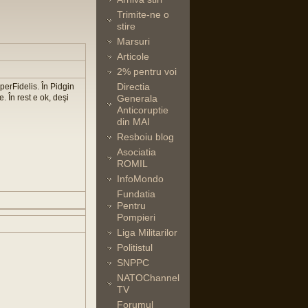
Trimite-ne o
stire
Marsuri
Articole
2% pentru voi
Directia
perFidelis. În Pidgin
. În rest e ok, deşi
Generala
Anticoruptie
din MAI
Resboiu blog
Asociatia
ROMIL
InfoMondo
Fundatia
Pentru
Pompieri
Liga Militarilor
Politistul
SNPPC
NATOChannel
TV
Forumul