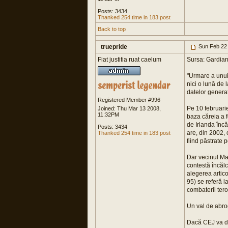
Posts: 3434
Thanked 254 time in 183 post
Back to top
truepride
Sun Feb 22
Fiat justitia ruat caelum
Sursa: Gardian
"Urmare a unui 
nici o lună de 
datelor generat
Registered Member #996
Pe 10 februarie
Joined: Thu Mar 13 2008,
11:32PM
baza căreia a f
de Irlanda încă
Posts: 3434
are, din 2002, 
Thanked 254 time in 183 post
fiind păstrate p
Dar vecinul Mar
contestă încălc
alegerea artico
95) se referă l
combaterii tero
Un val de abro
Dacă CEJ va da 