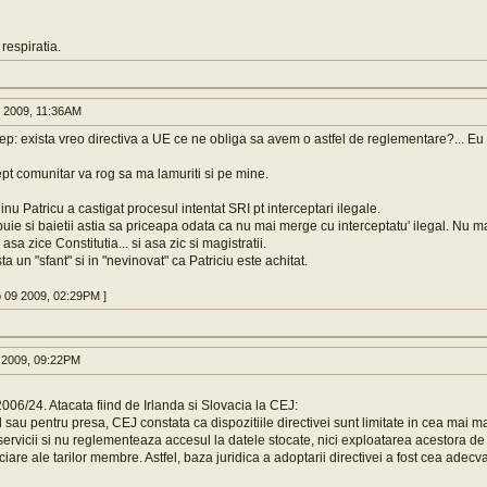
respiratia.
 2009, 11:36AM
ep: exista vreo directiva a UE ce ne obliga sa avem o astfel de reglementare?... Eu 
pt comunitar va rog sa ma lamuriti si pe mine.
u Patricu a castigat procesul intentat SRI pt interceptari ilegale.
ie si baietii astia sa priceapa odata ca nu mai merge cu interceptatu' ilegal. Nu m
asa zice Constitutia... si asa zic si magistratii.
a un "sfant" si in "nevinovat" ca Patriciu este achitat.
b 09 2009, 02:29PM ]
 2009, 09:22PM
2006/24. Atacata fiind de Irlanda si Slovacia la CEJ:
 sau pentru presa, CEJ constata ca dispozitiile directivei sunt limitate in cea mai mar
 servicii si nu reglementeaza accesul la datele stocate, nici exploatarea acestora de
iciare ale tarilor membre. Astfel, baza juridica a adoptarii directivei a fost cea adecva