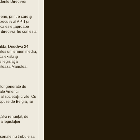
derile Directivei
ene, printre care şi
xecutiv al APTI şi
ască este „aproape
directiva, fie contesta
ildă, Directiva 24
u ales un termen mediu,
ă există şi
e legislaţia
mentează Manolea.
telor generate de
ale Americii.
l societăţii civile. Cu
opuse de Belgia, iar
 „S-a renunţat, de
a legislaţiei
rsonale nu trebuie să