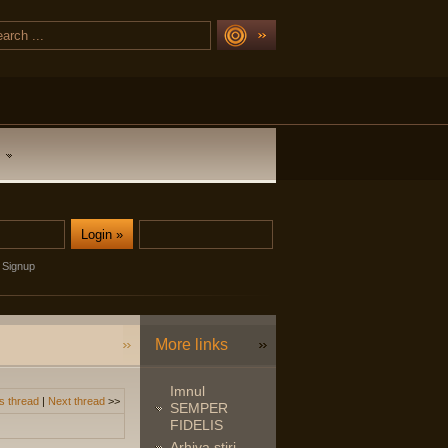
Signup
More links
Imnul
s thread
|
Next thread
>>
SEMPER
FIDELIS
Arhiva stiri