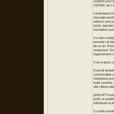
conform unor da
24/2006. Iar Co
Contestarea Dec
Asociaţia pentr
editorul unei p
bună, raportat 
normativul euro
S-a ales soluţi
prevede că date
de un an, Româ
neajunsuri. De 
organismelor cu
Cum a ajuns „i
O primă tentati
comunicaţiile e
Adoptarea proie
toate acestea,
alte câteva sta
Şeful APTI susţ
pildă, la posibi
referitoare la d
Cu toate aceste