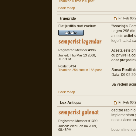
Thanked 0 time in 0 post
Back to top
truepride
Fri Feb 06 
Fiat justitia ruat caelum
"Asociaţia Comi
Legea 298 din 
a decis astfel
lege încalcă sa
Registered Member #996
Acesta este pri
cu privire la c
Joined: Thu Mar 13 2008,
11:32PM
doar preşedinte
Posts: 3434
Sursa:Realitat
Thanked 254 time in 183 post
Data: 06.02.20
Sa vedem acum 
Back to top
Lex Antiqua
Fri Feb 06 
decizie rabini
implementam pe
nostru zicem ca
Registered Member #1399
Joined: Wed Feb 04 2009,
bottom line: de
08:46PM