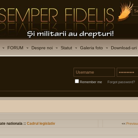
FORUM
Despre noi
Statut
Galeria foto
Download-uri
Remember me
Forgot password?
ate nationala ::
Cadrul legislativ
<<
Previou