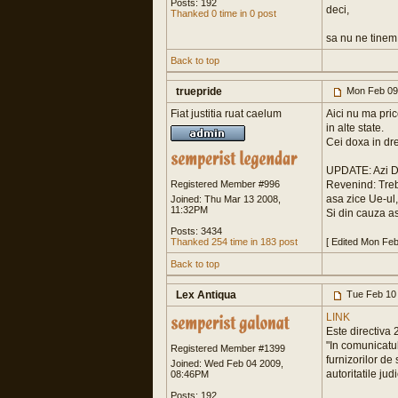
Posts: 192
deci,
Thanked 0 time in 0 post
sa nu ne tinem 
Back to top
truepride
Mon Feb 09
Fiat justitia ruat caelum
Aici nu ma pric
in alte state.
Cei doxa in dre
UPDATE: Azi Din
Registered Member #996
Revenind: Trebu
asa zice Ue-ul, 
Joined: Thu Mar 13 2008,
11:32PM
Si din cauza ast
Posts: 3434
Thanked 254 time in 183 post
[ Edited Mon Fe
Back to top
Lex Antiqua
Tue Feb 10
LINK
Este directiva 
"In comunicatul
Registered Member #1399
furnizorilor de
Joined: Wed Feb 04 2009,
autoritatile jud
08:46PM
Posts: 192