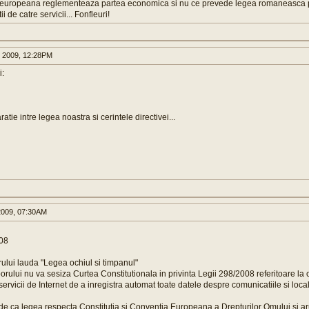
a europeana reglementeaza partea economica si nu ce prevede legea romaneasca p
i de catre servicii... Fonfleuri!
 2009, 12:28PM
i:
atie intre legea noastra si cerintele directivei...
2009, 07:30AM
008
ului lauda "Legea ochiul si timpanul"
orului nu va sesiza Curtea Constitu­tio­nala in privinta Legii 298/2008 referitoare la 
 servicii de Internet de a inregistra automat toate datele despre comunicatiile si loc
inde ca legea respecta Constitutia si Conventia Europeana a Drepturilor Omului si ar