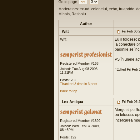
Go to page
<<
Moderators: ex-ad, colonelul, echo, truepride, d
Mihais, Resboiu
Author
Witt
Fri Feb 06 
Witt
Eu il folosesc 
la conectare pr
paginile se înc
PS În unele acti
Registered Member #168
Joined: Tue Aug 08 2006,
[ Edited Fri Feb
11:21PM
Posts: 262
Thanked 3 time in 3 post
Back to top
Lex Antiqua
Fri Feb 06 
Merge si pe Se
eu folosesc op
incercarea moa
Registered Member #1399
Joined: Wed Feb 04 2009,
08:46PM
Posts: 192