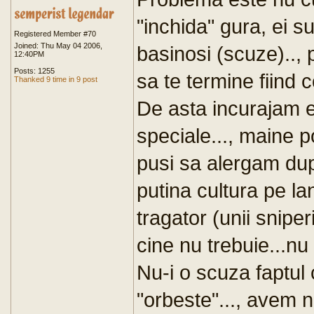
"inchida" gura, ei s
Registered Member #70
Joined: Thu May 04 2006,
basinosi (scuze)..,
12:40PM
Posts: 1255
sa te termine fiind c
Thanked 9 time in 9 post
De asta incurajam eu
speciale..., maine p
pusi sa alergam dupa 
putina cultura pe la
tragator (unii snipe
cine nu trebuie...nu a
Nu-i o scuza faptul 
"orbeste"..., avem ne