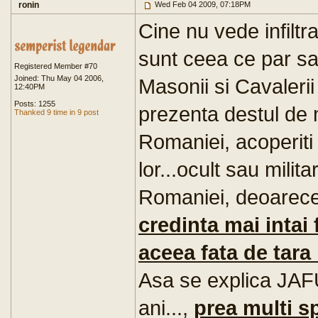
ronin
Wed Feb 04 2009, 07:18PM
Cine nu vede infilt
sunt ceea ce par sau
Registered Member #70
Joined: Thu May 04 2006,
Masonii si Cavaleri
12:40PM
Posts: 1255
prezenta destul de 
Thanked 9 time in 9 post
Romaniei, acoperiti 
lor...ocult sau milit
Romaniei, deoarec
credinta mai intai 
aceea fata de tara
Asa se explica JAFU
ani...,
prea multi s