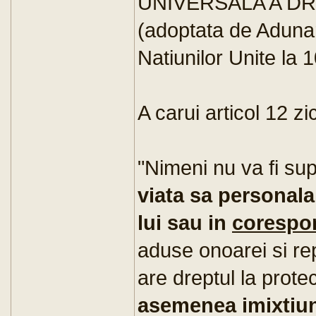
UNIVERSALA A D
(adoptata de Aduna
Natiunilor Unite la
A carui articol 12 z
"Nimeni nu va fi su
viata sa personala,
lui sau in
corespo
aduse onoarei si re
are dreptul la protect
asemenea imixtiu