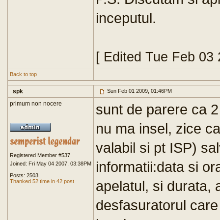
inceputul.
[ Edited Tue Feb 03
Back to top
spk
Sun Feb 01 2009, 01:46PM
primum non nocere
sunt de parere ca 2 
nu ma insel, zice ca
valabil si pt ISP) s
Registered Member #537
informatii:data si or
Joined: Fri May 04 2007, 03:38PM
Posts: 2503
apelatul, si durata,
Thanked 52 time in 42 post
desfasuratorul care