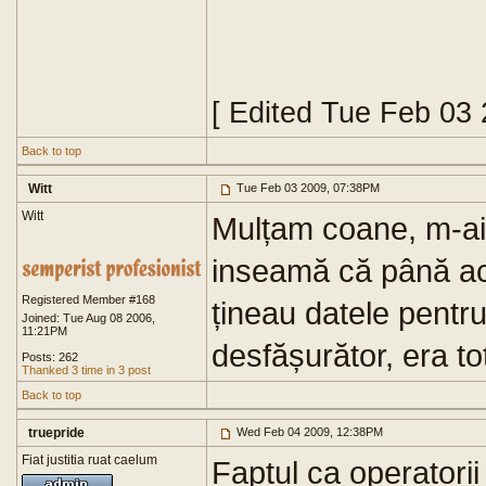
[ Edited Tue Feb 03
Back to top
Witt
Tue Feb 03 2009, 07:38PM
Witt
Mulțam coane, m-ai l
inseamă că până acu
Registered Member #168
țineau datele pentru 
Joined: Tue Aug 08 2006,
11:21PM
desfășurător, era to
Posts: 262
Thanked 3 time in 3 post
Back to top
truepride
Wed Feb 04 2009, 12:38PM
Fiat justitia ruat caelum
Faptul ca operatorii 