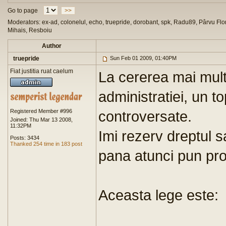
Go to page
>>
Moderators: ex-ad, colonelul, echo, truepride, dorobant, spk, Radu89, Pârvu Flor
Mihais, Resboiu
Author
truepride
Sun Feb 01 2009, 01:40PM
Fiat justitia ruat caelum
La cererea mai mult
administratiei, un to
Registered Member #996
controversate.
Joined: Thu Mar 13 2008,
11:32PM
Imi rezerv dreptul s
Posts: 3434
Thanked 254 time in 183 post
pana atunci pun pro
Aceasta lege este: