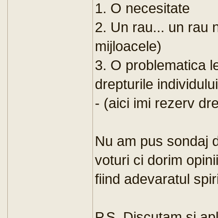
1. O necesitate
2. Un rau... un rau
mijloacele)
3. O problematica l
drepturile individul
- (aici imi rezerv dr
Nu am pus sondaj 
voturi ci dorim opini
fiind adevaratul spir
P.S. Discutam si ap