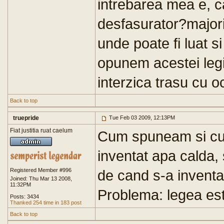
intrebarea mea e, c
desfasurator?majorit
unde poate fi luat si
opunem acestei leg
interzica trasu cu o
Back to top
truepride
Tue Feb 03 2009, 12:13PM
Fiat justitia ruat caelum
Cum spuneam si cu 
inventat apa calda, s
Registered Member #996
de cand s-a inventat
Joined: Thu Mar 13 2008,
11:32PM
Problema: legea est
Posts: 3434
Thanked 254 time in 183 post
Back to top