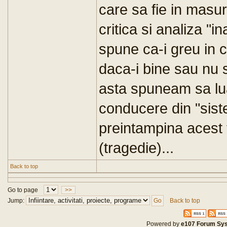
care sa fie in masur
critica si analiza "in
spune ca-i greu in 
daca-i bine sau nu 
asta spuneam sa lua
conducere din "sist
preintampina acest 
(tragedie)...
Back to top
Go to page
>>
Jump:
Back to top
Powered by
e107 Forum Sy