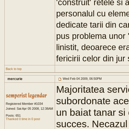
'construit' retele si
personalul cu elemen
dedicate tarii din c
pus problema unor "l
linistit, deoarece e
fericirii celor din jur
Back to top
mercurie
Wed Feb 04 2009, 06:50PM
Majoritatea servi
subordonate acelu
Registered Member #1034
Joined: Sat Apr 05 2008, 12:38AM
un baiat tanar si 
Posts: 651
Thanked 0 time in 0 post
succes. Necazul 