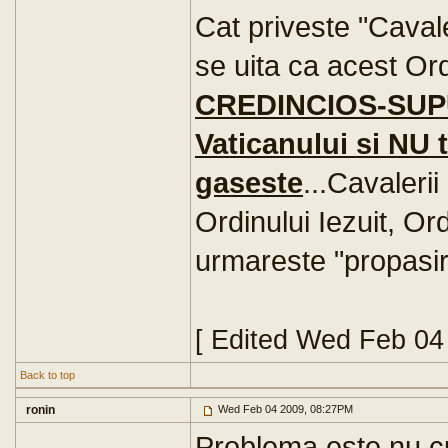
Cat priveste "Caval
se uita ca acest Or
CREDINCIOS-SU
Vaticanului si NU t
gaseste
...Cavaleri
Ordinului Iezuit, O
urmareste "propasir
[ Edited Wed Feb 04
Back to top
ronin
Wed Feb 04 2009, 08:27PM
Problema este nu cu