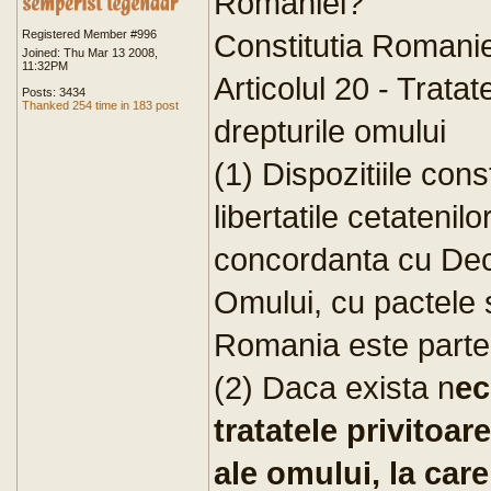
Romaniei?
Registered Member #996
Constitutia Romanie
Joined: Thu Mar 13 2008,
11:32PM
Articolul 20 - Tratat
Posts: 3434
Thanked 254 time in 183 post
drepturile omului
(1) Dispozitiile cons
libertatile cetatenilo
concordanta cu Decl
Omului, cu pactele s
Romania este parte
(2) Daca exista n
ec
tratatele privitoar
ale omului, la care