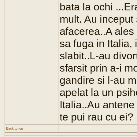
bata la ochi ...E
mult. Au inceput s
afacerea..A ales s
sa fuga in Italia,
slabit..L-au divor
sfarsit prin a-i m
gandire si l-au 
apelat la un psih
Italia..Au antene
te pui rau cu ei?
Back to top