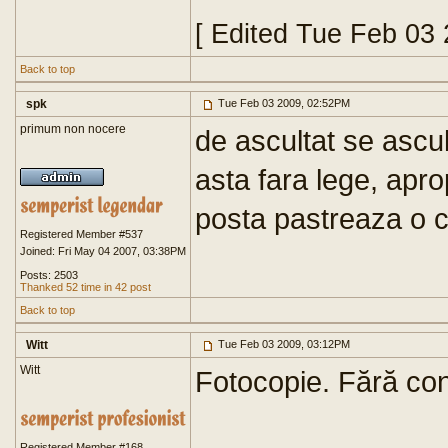
[ Edited Tue Feb 03
Back to top
spk
Tue Feb 03 2009, 02:52PM
primum non nocere
de ascultat se ascul
asta fara lege, apro
posta pastreaza o c
Registered Member #537
Joined: Fri May 04 2007, 03:38PM
Posts: 2503
Thanked 52 time in 42 post
Back to top
Witt
Tue Feb 03 2009, 03:12PM
Witt
Fotocopie. Fără con
Registered Member #168