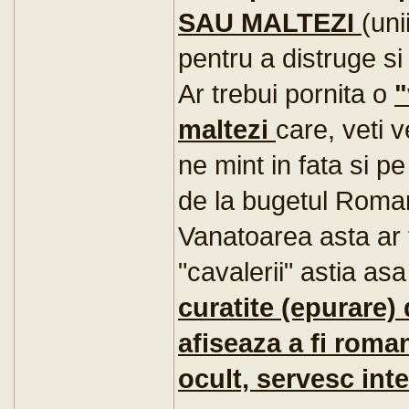
SAU MALTEZI
(uni
pentru a distruge si
Ar trebui pornita o
"
maltezi
care, veti 
ne mint in fata si pe
de la bugetul Roman
Vanatoarea asta ar t
"cavalerii" astia as
curatite (epurare) 
afiseaza a fi roma
ocult, servesc int