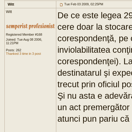
Witt
Tue Feb 03 2009, 02:25PM
Witt
De ce este legea 29
cere doar la stocarea
Registered Member #168
corespondenţă, pe 
Joined: Tue Aug 08 2006,
11:21PM
inviolabilitatea conţ
Posts: 262
Thanked 3 time in 3 post
corespondenţei). La
destinatarul şi expe
trecut prin oficiul po
Şi nu asta e adevăr
un act premergător
atunci pun pariu că