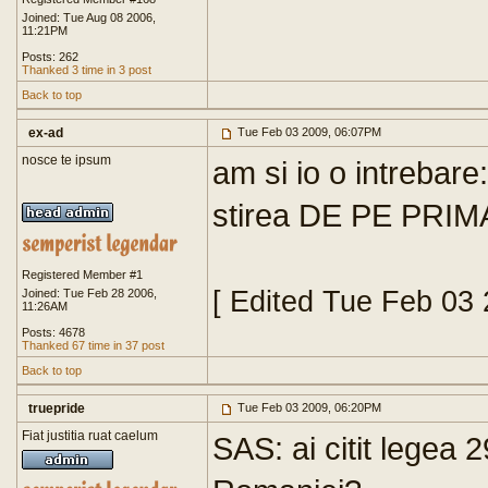
Joined: Tue Aug 08 2006,
11:21PM
Posts: 262
Thanked 3 time in 3 post
Back to top
ex-ad
Tue Feb 03 2009, 06:07PM
nosce te ipsum
am si io o intrebare
stirea DE PE PRI
Registered Member #1
[ Edited Tue Feb 03
Joined: Tue Feb 28 2006,
11:26AM
Posts: 4678
Thanked 67 time in 37 post
Back to top
truepride
Tue Feb 03 2009, 06:20PM
Fiat justitia ruat caelum
SAS: ai citit legea 