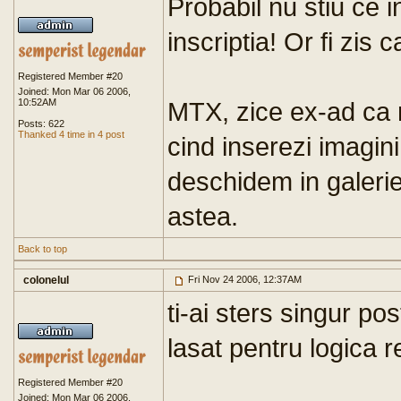
Probabil nu stiu ce 
inscriptia! Or fi zis c
Registered Member #20
Joined: Mon Mar 06 2006,
10:52AM
MTX, zice ex-ad ca 
Posts: 622
Thanked 4 time in 4 post
cind inserezi imagini
deschidem in galeri
astea.
Back to top
colonelul
Fri Nov 24 2006, 12:37AM
ti-ai sters singur po
lasat pentru logica r
Registered Member #20
Joined: Mon Mar 06 2006,