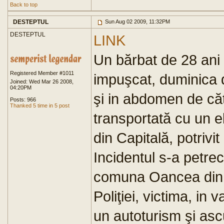
Back to top
DESTEPTUL
Sun Aug 02 2009, 11:32PM
DESTEPTUL
LINK
Un bărbat de 28 ani d
Registered Member #1011
impuşcat, duminica 
Joined: Wed Mar 26 2008,
04:20PM
şi in abdomen de cătr
Posts: 966
Thanked 5 time in 5 post
transportată cu un el
din Capitală, potrivi
Incidentul s-a petre
comuna Oancea din es
Poliţiei, victima, in 
un autoturism şi asc