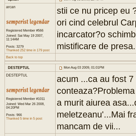
arcan
stii ce nu pricep eu
ori cind celebrul Car
Registered Member #566
incarcator?o schimb
Joined: Sat May 19 2007,
11:14AM
mistificare de presa..
Posts: 3279
Thanked 252 time in 179 post
Back to top
DESTEPTUL
Mon Aug 03 2009, 01:01PM
DESTEPTUL
acum ...ca au fost 7
conteaza?Problema e
Registered Member #1011
a murit aiurea asa...
Joined: Wed Mar 26 2008,
04:20PM
meletzeanu'...Mai fra
Posts: 966
Thanked 5 time in 5 post
mancam de vii...