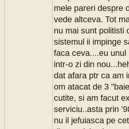
mele pareri despre d
vede altceva. Tot mai 
nu mai sunt politisti
sistemul ii impinge 
faca ceva....eu unul n
intr-o zi din nou...
dat afara ptr ca am 
om atacat de 3 "baiet
cutite, si am facut e
serviciu..asta prin '9
nu il jefuiasca pe c