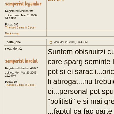
Registered Member #4
Joined: Wed Mar 01 2006,
01:25PM
Posts: 896
Thanked 0 time in 0 post
Back to top
delta_one
Mon Mar 23 2009, 03:43PM
swat_delta1
Suntem obisnuitzi cu 
care sparg seminte la
Registered Member #1647
pot si ei saracii...o
Joined: Mon Mar 23 2009,
12:29PM
fi abrogat...nu trebui
Posts: 19
Thanked 0 time in 0 post
ei...personal pot spun
"politisti" e si mai gr
...faptul ca fac part