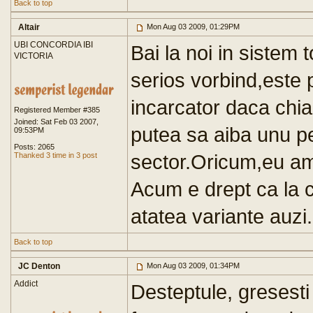
Back to top
Altair
Mon Aug 03 2009, 01:29PM
UBI CONCORDIA IBI
Bai la noi in sistem t
VICTORIA
serios vorbind,este 
incarcator daca chiar 
Registered Member #385
Joined: Sat Feb 03 2007,
putea sa aiba unu pe
09:53PM
Posts: 2065
sector.Oricum,eu am a
Thanked 3 time in 3 post
Acum e drept ca la ca
atatea variante auzi.
Back to top
JC Denton
Mon Aug 03 2009, 01:34PM
Addict
Desteptule, gresesti