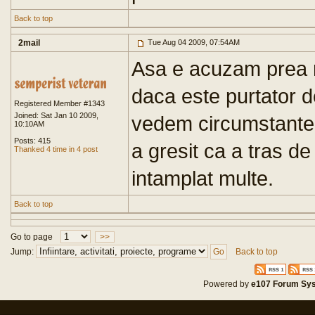
Back to top
2mail
Tue Aug 04 2009, 07:54AM
Asa e acuzam prea 
daca este purtator d
Registered Member #1343
Joined: Sat Jan 10 2009,
vedem circumstantel
10:10AM
Posts: 415
a gresit ca a tras de
Thanked 4 time in 4 post
intamplat multe.
Back to top
Go to page
>>
Jump:
Back to top
Powered by
e107 Forum Sy