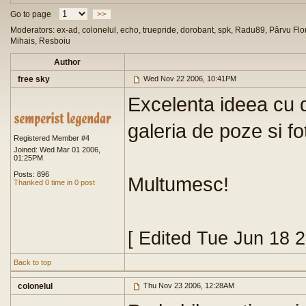
Go to page
>>
Moderators: ex-ad, colonelul, echo, truepride, dorobant, spk, Radu89, Pârvu Flor
Mihais, Resboiu
Author
free sky
Wed Nov 22 2006, 10:41PM
Excelenta ideea cu 
galeria de poze si 
Registered Member #4
Joined: Wed Mar 01 2006,
01:25PM
Posts: 896
Multumesc!
Thanked 0 time in 0 post
[ Edited Tue Jun 18 
Back to top
colonelul
Thu Nov 23 2006, 12:28AM