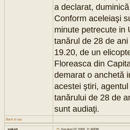
a declarat, duminic
Conform aceleiaşi s
minute petrecute in 
tanărul de 28 de ani a
19.20, de un elicopte
Floreasca din Capital
demarat o anchetă in
acestei ştiri, agentu
tanărului de 28 de an
sunt audiaţi.
Back to top
apkah
Sun Aug 02 2009, 11:46PM