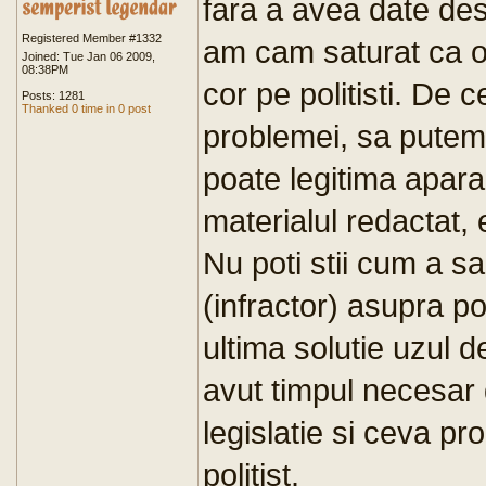
fara a avea date des
Registered Member #1332
am cam saturat ca o
Joined: Tue Jan 06 2009,
08:38PM
cor pe politisti. De c
Posts: 1281
Thanked 0 time in 0 post
problemei, sa putem
poate legitima aparar
materialul redactat,
Nu poti stii cum a sa
(infractor) asupra pol
ultima solutie uzul 
avut timpul necesar d
legislatie si ceva pr
politist.