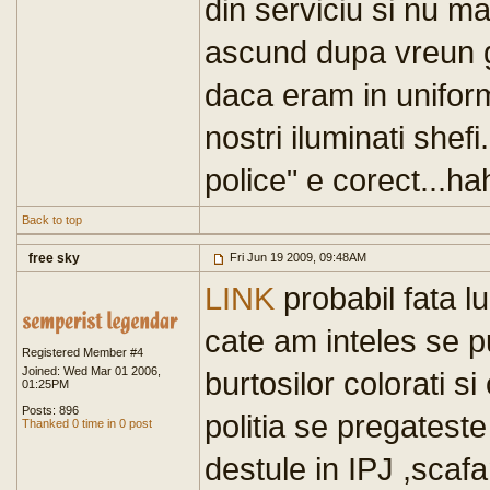
din serviciu si nu m
ascund dupa vreun ga
daca eram in uniform
nostri iluminati shefi
police" e corect...ha
Back to top
free sky
Fri Jun 19 2009, 09:48AM
LINK
probabil fata lu
cate am inteles se p
Registered Member #4
Joined: Wed Mar 01 2006,
burtosilor colorati s
01:25PM
Posts: 896
politia se pregatest
Thanked 0 time in 0 post
destule in IPJ ,scafa