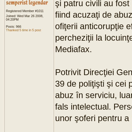
şi patru civili au fos
Registered Member #1011
fiind acuzaţi de abuz
Joined: Wed Mar 26 2008,
04:20PM
ofiţerii anticorupţi
Posts: 966
Thanked 5 time in 5 post
percheziţii la locuin
Mediafax.
Potrivit Direcţiei Ge
39 de poliţişti şi cei
abuz în serviciu, luar
fals intelectual. Per
unor şoferi pentru a 