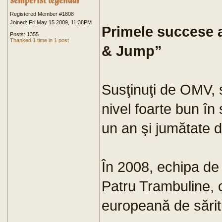
Registered Member #1808
Joined: Fri May 15 2009, 11:38PM
Primele succese
Posts: 1355
Thanked 1 time in 1 post
& Jump”
Susţinuţi de OMV, s
nivel foarte bun în 
un an şi jumătate 
În 2008, echipa de 
Patru Trambuline, 
europeană de săritu