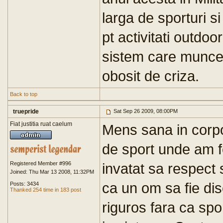
larga de sporturi si
pt activitati outdoo
sistem care muncesc
obosit de criza.
Back to top
truepride
Sat Sep 26 2009, 08:00PM
Fiat justitia ruat caelum
Mens sana in corp
de sport unde am fo
Registered Member #996
invatat sa respect s
Joined: Thu Mar 13 2008, 11:32PM
ca un om sa fie disc
Posts: 3434
Thanked 254 time in 183 post
riguros fara ca spo