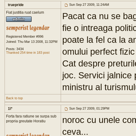
truepride
Sun Sep 27 2009, 11:24AM
Fiat justitia ruat caelum
Pacat ca nu se bag
fie o intreaga poli
Registered Member #996
poate la fel ca la a
Joined: Thu Mar 13 2008, 11:32PM
omului perfect fizi
Posts: 3434
Thanked 254 time in 183 post
Cat despre preturil
joc. Servici jalnic
ministru al turismului
Back to top
1\*
Sun Sep 27 2009, 01:29PM
Forta fara ratiune se surpa sub
noroc cu unele com
propria greutate Horatiu
ceva...