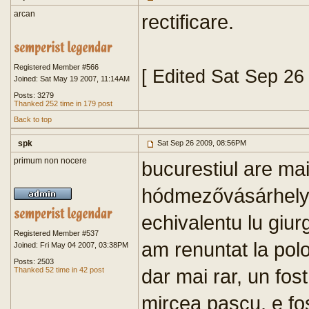
arcan
rectificare.
Registered Member #566
[ Edited Sat Sep 26
Joined: Sat May 19 2007, 11:14AM
Posts: 3279
Thanked 252 time in 179 post
Back to top
spk
Sat Sep 26 2009, 08:56PM
primum non nocere
bucurestiul are ma
hódmezővásárhely 
echivalentu lu giur
Registered Member #537
am renuntat la polo
Joined: Fri May 04 2007, 03:38PM
Posts: 2503
dar mai rar, un fost
Thanked 52 time in 42 post
mircea pascu, e fos