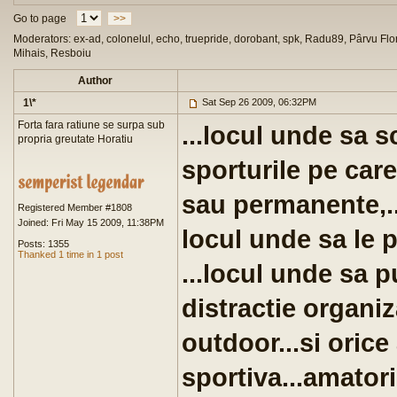
Go to page
>>
Moderators: ex-ad, colonelul, echo, truepride, dorobant, spk, Radu89, Pârvu Flor
Mihais, Resboiu
Author
1\*
Sat Sep 26 2009, 06:32PM
Forta fara ratiune se surpa sub
...locul unde sa
propria greutate Horatiu
sporturile pe care
sau permanente,..
Registered Member #1808
Joined: Fri May 15 2009, 11:38PM
locul unde sa le 
Posts: 1355
Thanked 1 time in 1 post
...locul unde sa 
distractie organi
outdoor...si oric
sportiva...amatori