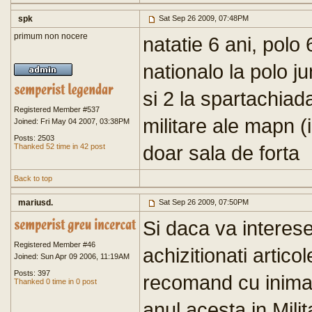
spk
Sat Sep 26 2009, 07:48PM
primum non nocere
natatie 6 ani, polo
nationalo la polo ju
si 2 la spartachiada
Registered Member #537
militare ale mapn (
Joined: Fri May 04 2007, 03:38PM
Posts: 2503
doar sala de forta
Thanked 52 time in 42 post
Back to top
mariusd.
Sat Sep 26 2009, 07:50PM
Si daca va interes
Registered Member #46
achizitionati artic
Joined: Sun Apr 09 2006, 11:19AM
Posts: 397
recomand cu inima
Thanked 0 time in 0 post
anul acesta in Mili