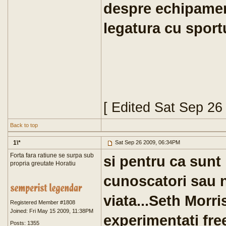
despre echipament
legatura cu sportu
[ Edited Sat Sep 26
Back to top
1\*
Sat Sep 26 2009, 06:34PM
Forta fara ratiune se surpa sub
si pentru ca sunt 
propria greutate Horatiu
cunoscatori sau n
viata...Seth Morr
Registered Member #1808
Joined: Fri May 15 2009, 11:38PM
experimentati free 
Posts: 1355