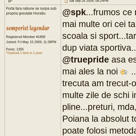
1\*
Sat Sep 26 2009, 08:24PM
Forta fara ratiune se surpa sub
@spk
...frumos ce
propria greutate Horatiu
mai multe ori cei ta
scoala si sport...ta
Registered Member #1808
Joined: Fri May 15 2009, 11:38PM
dup viata sportiva..
Posts: 1355
Thanked 1 time in 1 post
@truepride
asa es
mai ales la noi
.
trecuta am trecut-
multe zile de schi i
pline...preturi, mda
Poiana la absolut to
poate folosi metod