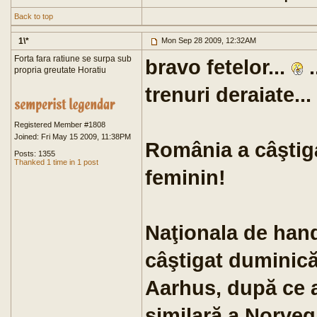
Back to top
1\*
Mon Sep 28 2009, 12:32AM
Forta fara ratiune se surpa sub
bravo fetelor...
.
propria greutate Horatiu
trenuri deraiate...
Registered Member #1808
Joined: Fri May 15 2009, 11:38PM
România a câştig
Posts: 1355
Thanked 1 time in 1 post
feminin!
Naţionala de han
câştigat duminică
Aarhus, după ce a
similară a Norvegi