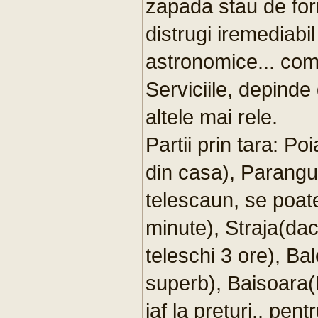
zapada stau de for
distrugi iremediabil
astronomice... com
Serviciile, depinde
altele mai rele.
Partii prin tara: P
din casa), Parangu
telescaun, se poat
minute), Straja(daca
teleschi 3 ore), B
superb), Baisoara(
jaf la preturi.. pent