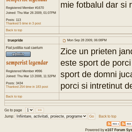
mie fotbalul dar si
Registered Member #1670
Joined: Thu Mar 26 2009, 01:07PM
Posts: 113
Thanked 5 time in 3 post
Back to top
truepride
Mon Sep 28 2009, 06:08PM
Fiat justitia ruat caelum
Zice un prieten jan
este sport de porci
Registered Member #996
sport de domni juc
Joined: Thu Mar 13 2008, 11:32PM
porci si intretinut d
Posts: 3434
Thanked 254 time in 183 post
Back to top
Go to page
>>
Jump:
Back to top
Powered by
e107 Forum Sy