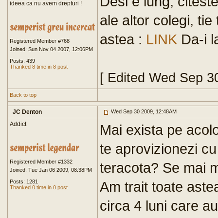
Desi e lung, citeste
ideea ca nu avem drepturi !
ale altor colegi, tie 
astea :
LINK
Da-i l
Registered Member #768
Joined: Sun Nov 04 2007, 12:06PM
Posts: 439
Thanked 8 time in 8 post
[ Edited Wed Sep 3
Back to top
JC Denton
Wed Sep 30 2009, 12:48AM
Addict
Mai exista pe acol
te aprovizionezi cu
Registered Member #1332
teracota? Se mai m
Joined: Tue Jan 06 2009, 08:38PM
Posts: 1281
Am trait toate aste
Thanked 0 time in 0 post
circa 4 luni care au