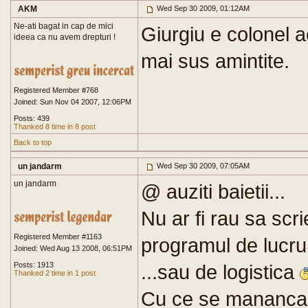
AKM
Wed Sep 30 2009, 01:12AM
Ne-ati bagat in cap de mici
Giurgiu e colonel a
ideea ca nu avem drepturi !
mai sus amintite.
Registered Member #768
Joined: Sun Nov 04 2007, 12:06PM
Posts: 439
Thanked 8 time in 8 post
Back to top
un jandarm
Wed Sep 30 2009, 07:05AM
un jandarm
@ auziti baietii...
Nu ar fi rau sa scr
Registered Member #1163
programul de lucru 
Joined: Wed Aug 13 2008, 06:51PM
Posts: 1913
...sau de logistica
Thanked 2 time in 1 post
Cu ce se mananca 