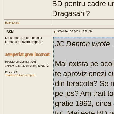
BD pentru cadre un
Dragasani?
Back to top
AKM
Wed Sep 30 2009, 12:54AM
Ne-ati bagat in cap de mici
JC Denton wrote
.
ideea ca nu avem drepturi !
Mai exista pe aco
Registered Member #768
Joined: Sun Nov 04 2007, 12:06PM
te aprovizionezi c
Posts: 439
Thanked 8 time in 8 post
din teracota? Se 
pe jos? Am trait t
gratie 1992, circa 
tot. Mai este BD p