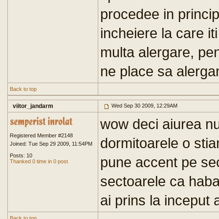
procedee in principi
incheiere la care iti
multa alergare, pe
ne place sa alerga
Back to top
viitor_jandarm
Wed Sep 30 2009, 12:29AM
wow deci aiurea nu
Registered Member #2148
dormitoarele o sti
Joined: Tue Sep 29 2009, 11:54PM
Posts: 10
pune accent pe sec
Thanked 0 time in 0 post
sectoarele ca haba
ai prins la inceput a
Back to top