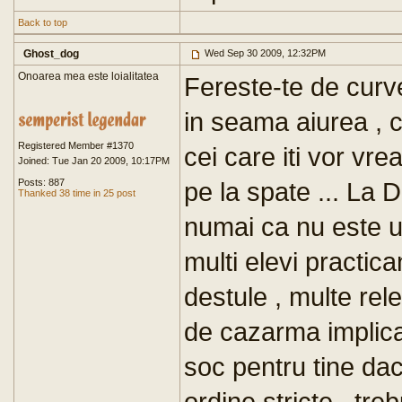
Back to top
Ghost_dog
Wed Sep 30 2009, 12:32PM
Onoarea mea este loialitatea
Fereste-te de curve
in seama aiurea , c
Registered Member #1370
cei care iti vor vre
Joined: Tue Jan 20 2009, 10:17PM
Posts: 887
pe la spate ... La 
Thanked 38 time in 25 post
numai ca nu este un
multi elevi practica
destule , multe rel
de cazarma implica 
soc pentru tine dac
ordine stricte , tre