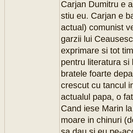
Carjan Dumitru e ad
stiu eu. Carjan e ba
actual) comunist v
garzii lui Ceausesc
exprimare si tot ti
pentru literatura 
bratele foarte dep
crescut cu tancul i
actualul papa, o fat
Cand iese Marin la
moare in chinuri (d
sa dau si eu pe-aco