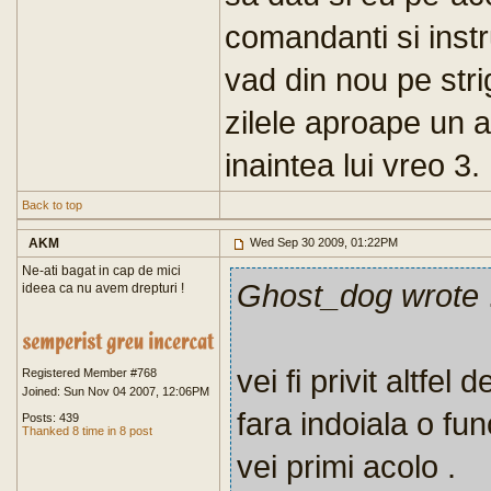
comandanti si instru
vad din nou pe stri
zilele aproape un 
inaintea lui vreo 3.
Back to top
AKM
Wed Sep 30 2009, 01:22PM
Ne-ati bagat in cap de mici
Ghost_dog wrote
.
ideea ca nu avem drepturi !
vei fi privit altfel
Registered Member #768
Joined: Sun Nov 04 2007, 12:06PM
fara indoiala o fu
Posts: 439
Thanked 8 time in 8 post
vei primi acolo .