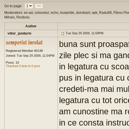
Go to page
>>
Moderators: ex-ad, colonelul, echo, truepride, dorobant, spk, Radu89, Pârvu Flor
Mihais, Resboiu
Author
viitor_jandarm
Tue Sep 29 2009, 11:59PM
buna sunt proaspat
Registered Member #2148
zile plec si ma gan
Joined: Tue Sep 29 2009, 11:54PM
Posts: 10
in legatura cu scoa
Thanked 0 time in 0 post
pus in legatura cu
credeti-ma mai mul
legatura cu tot ori
am cunostine ma ro
in ce consta instr