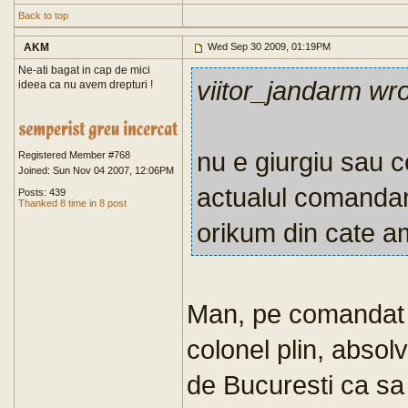
Back to top
AKM
Wed Sep 30 2009, 01:19PM
Ne-ati bagat in cap de mici
viitor_jandarm wr
ideea ca nu avem drepturi !
nu e giurgiu sau c
Registered Member #768
Joined: Sun Nov 04 2007, 12:06PM
actualul comandan
Posts: 439
Thanked 8 time in 8 post
orikum din cate a
Man, pe comandat 
colonel plin, absolv
de Bucuresti ca sa 