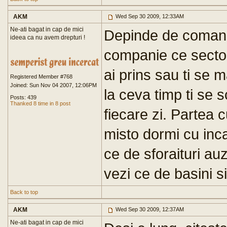
AKM
Wed Sep 30 2009, 12:33AM
Ne-ati bagat in cap de mici
Depinde de comanda
ideea ca nu avem drepturi !
companie ce sectoar
ai prins sau ti se 
Registered Member #768
Joined: Sun Nov 04 2007, 12:06PM
la ceva timp ti se 
Posts: 439
Thanked 8 time in 8 post
fiecare zi. Partea 
misto dormi cu inca
ce de sforaituri au
vezi ce de basini si
Back to top
AKM
Wed Sep 30 2009, 12:37AM
Ne-ati bagat in cap de mici