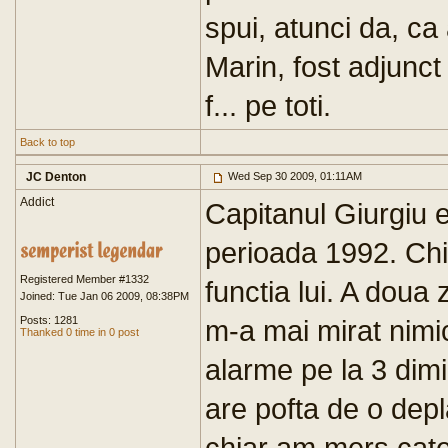
spui, atunci da, ca 
Marin, fost adjunct 
f... pe toti.
Back to top
JC Denton
Wed Sep 30 2009, 01:11AM
Addict
Capitanul Giurgiu e
perioada 1992. Chia
Registered Member #1332
functia lui. A doua z
Joined: Tue Jan 06 2009, 08:38PM
Posts: 1281
m-a mai mirat nimi
Thanked 0 time in 0 post
alarme pe la 3 dim
are pofta de o dep
chiar am mers catev