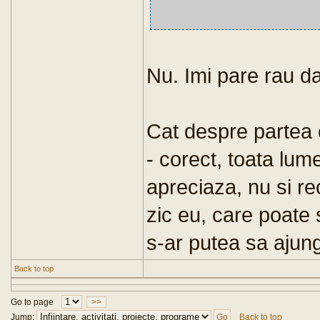
Nu. Imi pare rau da
Cat despre partea c
- corect, toata lum
apreciaza, nu si r
zic eu, care poate 
s-ar putea sa ajung
Back to top
Go to page
>>
Jump:
Back to top