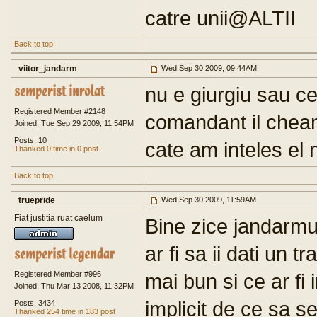
catre unii@ALTII
Back to top
viitor_jandarm
Wed Sep 30 2009, 09:44AM
nu e giurgiu sau ce
Registered Member #2148
comandant il cheam
Joined: Tue Sep 29 2009, 11:54PM
Posts: 10
cate am inteles el
Thanked 0 time in 0 post
Back to top
truepride
Wed Sep 30 2009, 11:59AM
Fiat justitia ruat caelum
Bine zice jandarmul
ar fi sa ii dati un 
Registered Member #996
mai bun si ce ar fi 
Joined: Thu Mar 13 2008, 11:32PM
implicit de ce sa s
Posts: 3434
Thanked 254 time in 183 post