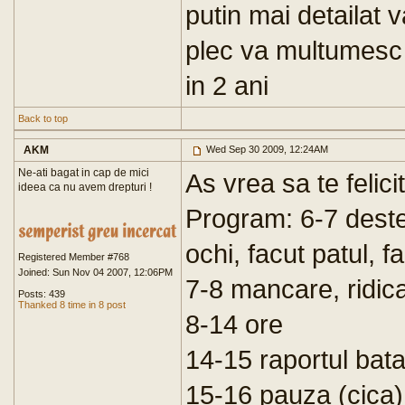
putin mai detailat 
plec va multumesc 
in 2 ani
Back to top
AKM
Wed Sep 30 2009, 12:24AM
Ne-ati bagat in cap de mici
As vrea sa te felicit
ideea ca nu avem drepturi !
Program: 6-7 deste
ochi, facut patul, 
Registered Member #768
Joined: Sun Nov 04 2007, 12:06PM
7-8 mancare, ridica
Posts: 439
Thanked 8 time in 8 post
8-14 ore
14-15 raportul bat
15-16 pauza (cica) 