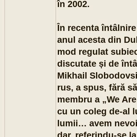
în 2002.
În recenta întâlnire
anul acesta din Dub
mod regulat subiec
discutate și de întâ
Mikhail Slobodovsici
rus, a spus, fără s
membru a „We Are 
cu un coleg de-al l
lumii… avem nevoi
dar, referindu-se l