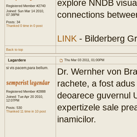
explore NNDB visual
Registered Member #2740
Joined: Sun Mar 14 2010,
connections betwee
07:38PM
Posts: 34
Thanked 0 time in 0 post
LINK
- Bilderberg G
Back to top
Lagardere
Thu Mar 03 2011, 01:00PM
si vis pacem,para bellum.
Dr. Wernher von Bra
rachete, a fost adus
Registered Member #2888
deoarece guvernul U
Joined: Tue Apr 20 2010,
12:07PM
expertizele sale prea
Posts: 530
Thanked 11 time in 10 post
inamicilor.