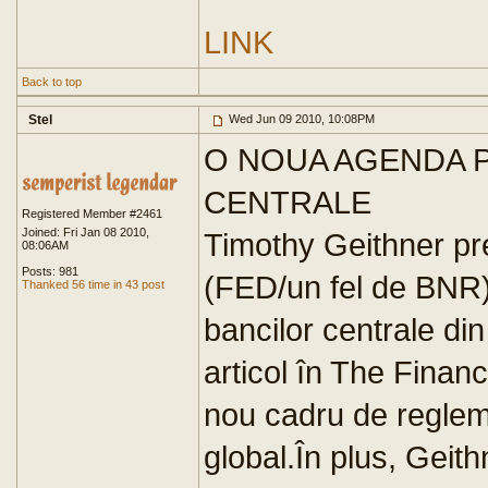
LINK
Back to top
Stel
Wed Jun 09 2010, 10:08PM
O NOUA AGENDA 
CENTRALE
Registered Member #2461
Joined: Fri Jan 08 2010,
Timothy Geithner pr
08:06AM
Posts: 981
(FED/un fel de BNR
Thanked 56 time in 43 post
bancilor centrale di
articol în The Finan
nou cadru de regleme
global.În plus, Geit