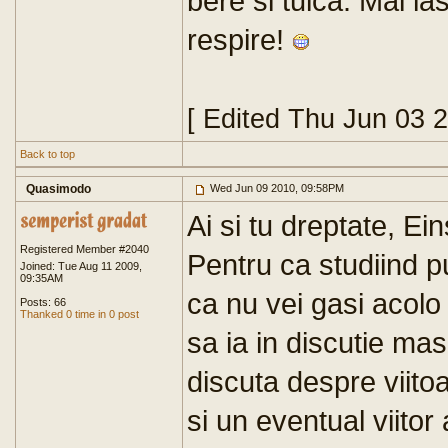
bere si tuica. Mai las
respire!
[ Edited Thu Jun 03 
Back to top
Quasimodo
Wed Jun 09 2010, 09:58PM
Ai si tu dreptate, Ei
Registered Member #2040
Pentru ca studiind p
Joined: Tue Aug 11 2009,
09:35AM
ca nu vei gasi acolo
Posts: 66
Thanked 0 time in 0 post
sa ia in discutie mas
discuta despre viit
si un eventual viitor