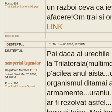
Posts: 603
un razboi ceva ca ie
Thanked 149 time in 96 post
afacere!Om trai si 
LINK
Back to top
DESTEPTUL
Thu Jun 03 2010, 12:29PM
DESTEPTUL
Pai daca ai urechile 
la Trilaterala(multim
Registered Member #1011
p'acilea anul aista.
Joined: Wed Mar 26 2008,
04:20PM
organismul ditamai aj
Posts: 966
Thanked 5 time in 5 post
armamente...uraniu...
ar fi rezolvat astfel