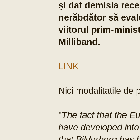
și dat demisia rece
nerăbdător să eval
viitorul prim-minis
Milliband.
LINK
Nici modalitatile de 
"
The fact that the E
have developed into
that Bilderberg has 