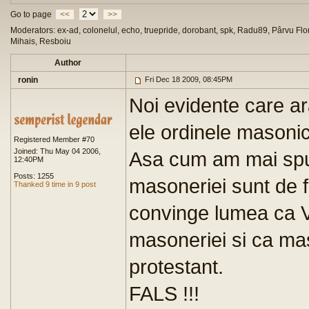
Go to page
<<
>>
Moderators: ex-ad, colonelul, echo, truepride, dorobant, spk, Radu89, Pârvu Flor
Mihais, Resboiu
Author
ronin
Fri Dec 18 2009, 08:45PM
Noi evidente care ara
ele ordinele masonic
Registered Member #70
Joined: Thu May 04 2006,
Asa cum am mai spus
12:40PM
Posts: 1255
masoneriei sunt de 
Thanked 9 time in 9 post
convinge lumea ca V
masoneriei si ca ma
protestant.
FALS !!!