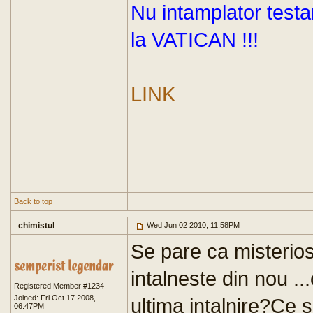
Nu intamplator testa
la VATICAN !!!
LINK
Back to top
chimistul
Wed Jun 02 2010, 11:58PM
Se pare ca misterio
intalneste din nou ..
Registered Member #1234
Joined: Fri Oct 17 2008,
ultima intalnire?Ce 
06:47PM