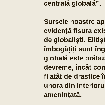
centrală globală”.
Sursele noastre ap
evidență fisura exis
de globaliști. Elitișt
îmbogățiți sunt în
globală este prăbu
devreme, încât con
fi atât de drastice 
unora din interioru
amenințată.