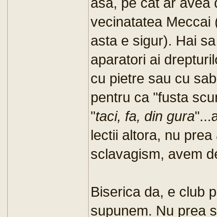
asa, pe cât ar avea
vecinatatea Meccai (
asta e sigur). Hai s
aparatori ai drepturi
cu pietre sau cu sab
pentru ca "fusta scurt
"
taci, fa, din gura
"..
lectii altora, nu pr
sclavagism, avem de
Biserica da, e club p
supunem. Nu prea su