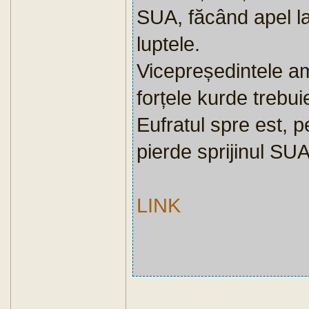
SUA, făcând apel la 
luptele.
Vicepreședintele a
forțele kurde trebui
Eufratul spre est, p
pierde sprijinul SUA
LINK