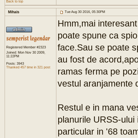
Back to top
Mihais
Tue Aug 30 2016, 05:30PM
Hmm,mai interesant 
poate spune ca spio
face.Sau se poate sp
Registered Member #2323
Joined: Mon Nov 30 2009,
11:22PM
au fost de acord,apo
Posts: 3943
Thanked 457 time in 321 post
ramas ferma pe pozit
vestul aranjamente d
Restul e in mana ves
planurile URSS-ului 
particular in '68 toa