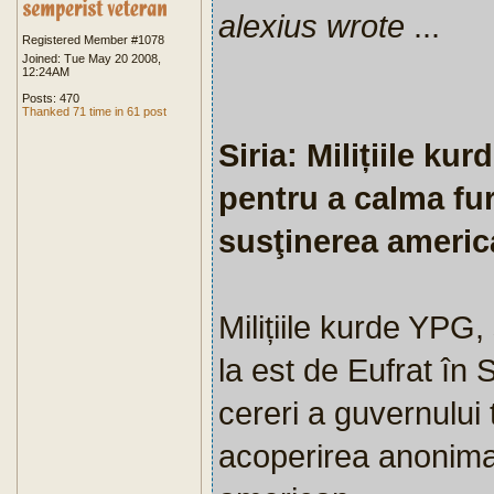
alexius wrote
...
Registered Member #1078
Joined: Tue May 20 2008,
12:24AM
Posts: 470
Thanked 71 time in 61 post
Siria: Milițiile kur
pentru a calma fur
susţinerea americ
Milițiile kurde YPG
la est de Eufrat în
cereri a guvernului 
acoperirea anonimat