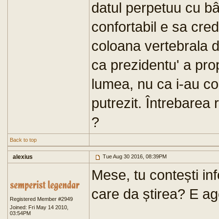
datul perpetuu cu bât
confortabil e sa cre
coloana vertebrala di
ca prezidentu' a pr
lumea, nu ca i-au co
putrezit. Întrebarea
?
Back to top
alexius
Tue Aug 30 2016, 08:39PM
Mese, tu contești in
care da știrea? E ag
Registered Member #2949
Joined: Fri May 14 2010,
03:54PM