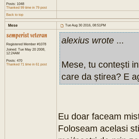
Posts: 1048
Thanked 99 time in 79 post
Back to top
Mese
Tue Aug 30 2016, 08:51PM
alexius wrote
...
Registered Member #1078
Joined: Tue May 20 2008,
12:24AM
Posts: 470
Mese, tu contești i
Thanked 71 time in 61 post
care da știrea? E a
Eu doar faceam mist
Foloseam acelasi stil