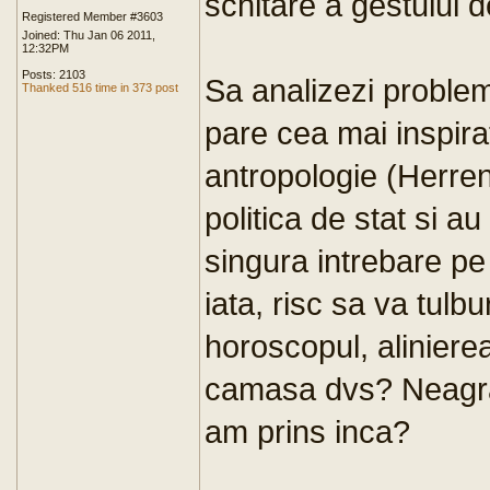
schitare a gestului d
Registered Member #3603
Joined: Thu Jan 06 2011,
12:32PM
Posts: 2103
Sa analizezi proble
Thanked 516 time in 373 post
pare cea mai inspir
antropologie (Herrenv
politica de stat si a
singura intrebare pe
iata, risc sa va tulb
horoscopul, aliniere
camasa dvs? Neagra
am prins inca?