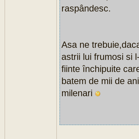
raspândesc.
Asa ne trebuie,daca
astrii lui frumosi si
fiinte închipuite car
batem de mii de ani
milenari