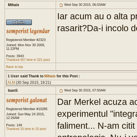
Mihais
Wed Sep 30 2015, 06:03AM
Iar acum au o alta p
rasarit?Da-i incolo de
Registered Member #2323
Joined: Mon Nov 30 2009,
11:22PM
Posts: 3943
Thanked 457 time in 321 post
Back to top
1 User said Thank to
Mihais
for this Post :
ALM
(30 Sep 2015, 19:21)
IoanS
Wed Sep 30 2015, 07:50AM
Dar Merkel acuza ac
Registered Member #10285
experimentul "integra
Joined: Sun May 24 2015,
12:26AM
faliment... N-am citit
Posts: 149
Thanked 15 time in 15 post