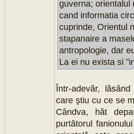
guverna; orientalul
cand informatia cir
cuprinde, Orientul n
stapanaire a maselo
antropologie, dar eu
La ei nu exista si "i
Într-adevăr, lăsân
care ştiu cu ce se 
Cândva, hăt depar
purtătorul fanionului