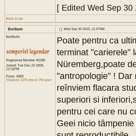
[ Edited Wed Sep 30
Back to top
Boribum
Wed Sep 30 2015, 11:47AM
boribum
Poate pentru ca ultim
terminat "carierele" l
Registered Member #2395
Nüremberg,poate de
Joined: Tue Dec 22 2009,
12:31PM
"antropologie" ! Dar
Posts: 6905
Thanked 1076 time in 756 post
reînviem flacara stud
superiori si inferior
pentru cei care nu co
Geei nicio tâmpenie
sunt reproductibile.