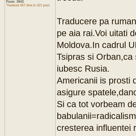
Posts: 3943
Thanked 457 time in 321 post
Traducere pa rumanski
pe aia rai.Voi uitati
Moldova.In cadrul U
Tsipras si Orban,ca 
iubesc Rusia.
Americanii is prosti
asigure spatele,dand
Si ca tot vorbeam de
babulanii=radicalis
cresterea influentei 