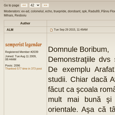
Go to page
<<
>>
Moderators: ex-ad, colonelul, echo, truepride, dorobant, spk, Radu89, Pârvu Flor
Mihais, Resboiu
Author
ALM
Tue Sep 29 2015, 11:49AM
Domnule Boribum,
Registered Member #2039
Joined: Tue Aug 11 2009,
Demonstraţiile dvs
08:44AM
Posts: 2096
De exemplu Arafat
Thanked 577 time in 373 post
studii. Chiar dacă A
făcut ca şcoala rom
mult mai bună şi 
orientale. Aşa că tâ