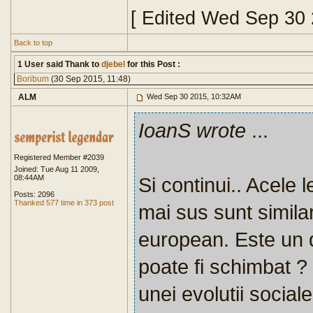
[ Edited Wed Sep 30
Back to top
1 User said Thank to
djebel
for this Post :
Boribum
(30 Sep 2015, 11:48)
ALM
Wed Sep 30 2015, 10:32AM
IoanS wrote
...
Registered Member #2039
Joined: Tue Aug 11 2009,
08:44AM
Si continui.. Acele
Posts: 2096
Thanked 577 time in 373 post
mai sus sunt simila
european. Este un 
poate fi schimbat ?
unei evolutii social