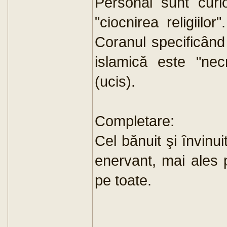
Personal sunt cur
"ciocnirea religiil
Coranul specificând 
islamică este "necr
(ucis).
Completare:
Cel bănuit şi învinui
enervant, mai ales p
pe toate.