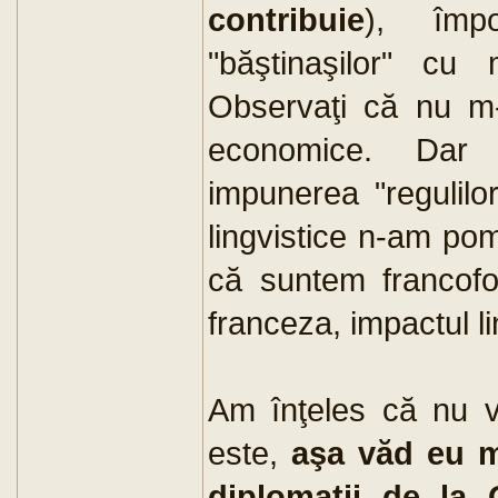
contribuie
), împ
"băştinaşilor" cu
Observaţi că nu m-
economice. Dar 
impunerea "regulilo
lingvistice n-am po
că suntem francofon
franceza, impactul li
Am înţeles că nu v
este,
aşa văd eu m
diplomaţii de la