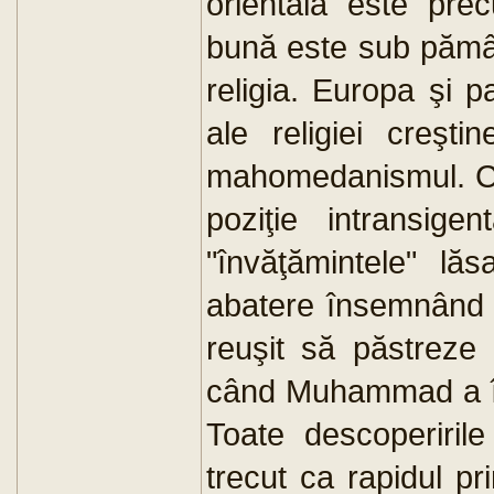
orientală este prec
bună este sub păm
religia. Europa şi 
ale religiei creşt
mahomedanismul. Cor
poziţie intransig
"învăţămintele" lă
abatere însemnând
reuşit să păstreze 
când Muhammad a în
Toate descoperirile
trecut ca rapidul pr