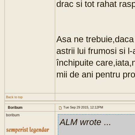
drac si tot rahat ra
Asa ne trebuie,daca 
astrii lui frumosi si 
închipuite care,iata,
mii de ani pentru pr
Back to top
Boribum
Tue Sep 29 2015, 12:12PM
boribum
ALM wrote
...