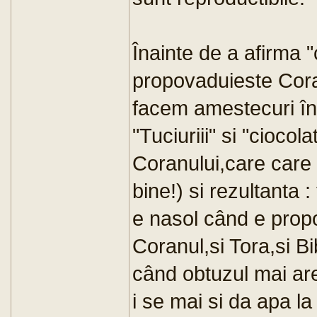
Înainte de a afirma "
propovaduieste Cora
facem amestecuri într
"Tuciuriii" si "ciocolat
Coranului,care care 
bine!) si rezultanta :
e nasol când e propov
Coranul,si Tora,si Bib
când obtuzul mai ar
i se mai si da apa l