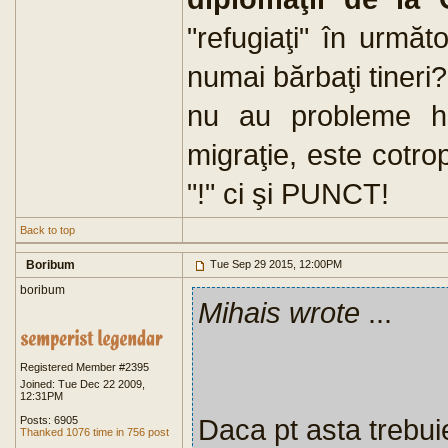
"refugiaţi" în urmă
numai bărbaţi tineri
nu au probleme h
migraţie, este cotr
"!" ci şi PUNCT!
Back to top
Boribum
Tue Sep 29 2015, 12:00PM
boribum
Mihais wrote
...
Registered Member #2395
Joined: Tue Dec 22 2009,
12:31PM
Daca pt asta trebuie
Posts: 6905
Thanked 1076 time in 756 post