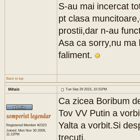
S-au mai incercat to
pt clasa muncitoare,e
prostii,dar n-au func
Asa ca sorry,nu ma 
faliment.
Back to top
Mihais
Tue Sep 29 2015, 10:31PM
Ca zicea Boribum de 
Tov VV Putin a vorbit
Yalta a vorbit.Si despr
Registered Member #2323
Joined: Mon Nov 30 2009,
11:22PM
trecuti.