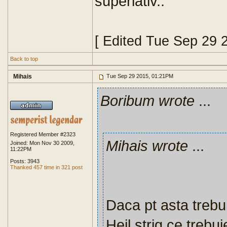
superlativ..
[ Edited Tue Sep 29 
Back to top
Mihais
Tue Sep 29 2015, 01:21PM
Boribum wrote
...
Registered Member #2323
Mihais wrote
...
Joined: Mon Nov 30 2009,
11:22PM
Posts: 3943
Thanked 457 time in 321 post
Daca pt asta trebui
Heil,strig ce trebui