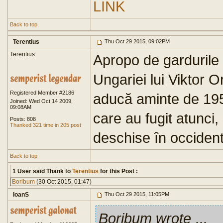
LINK
Back to top
Terentius
Thu Oct 29 2015, 09:02PM
Terentius
Apropo de gardurile (
Ungariei lui Viktor O
Registered Member #2186
aducă aminte de 195
Joined: Wed Oct 14 2009,
09:08AM
care au fugit atunci, 
Posts: 808
Thanked 321 time in 205 post
deschise în occident
Back to top
1 User said Thank to
Terentius
for this Post :
Boribum
(30 Oct 2015, 01:47)
IoanS
Thu Oct 29 2015, 11:05PM
Boribum wrote
...