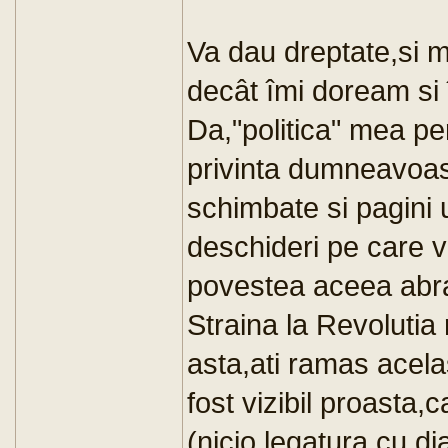
Va dau dreptate,si ma
decât îmi doream si 
Da,"politica" mea per
privinta dumneavoast
schimbate si pagini 
deschideri pe care v
povestea aceea abr
Straina la Revoluti
asta,ati ramas acela
fost vizibil proasta,c
(nicio legatura cu dia