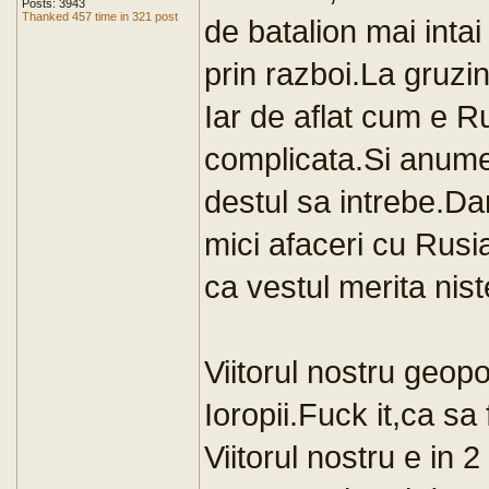
Posts: 3943
Thanked 457 time in 321 post
de batalion mai intai
prin razboi.La gruzin
Iar de aflat cum e Ru
complicata.Si anume
destul sa intrebe.Da
mici afaceri cu Rusi
ca vestul merita nis
Viitorul nostru geopo
Ioropii.Fuck it,ca sa
Viitorul nostru e in 2