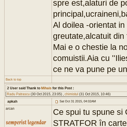
spre est,alaturi de po
principal,ucraineni,ba
Al doilea -orientat i
greutate,alcatuit din
Mai e o chestie la no
comuistii.Aia cu ''I
ce ne va pune pe un
Back to top
2 User said Thank to
Mihais
for this Post :
Radu Patrascu
(30 Oct 2015, 23:05) ,
chimistul
(31 Oct 2015, 10:46)
apkah
Sat Oct 31 2015, 04:02AM
arcan
Ce spui tu spune si 
STRATFOR în cartea 