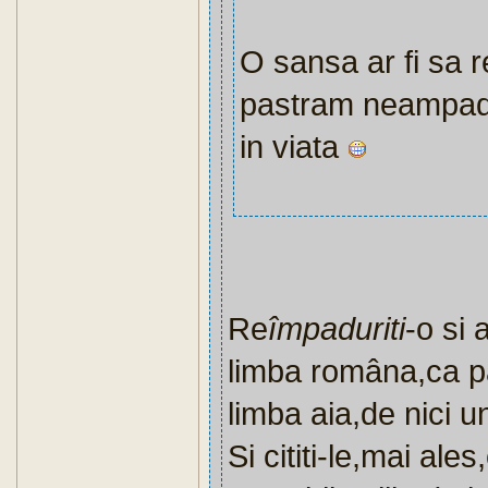
O sansa ar fi sa
pastram neampadur
in viata
Re
împaduriti
-o si a
limba româna,ca p
limba aia,de nici u
Si cititi-le,mai ales