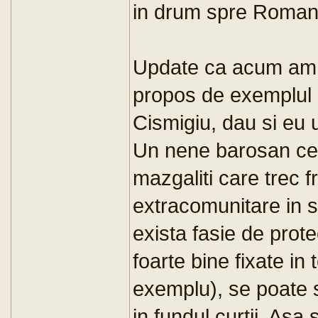
in drum spre Romani
Update ca acum am v
propos de exemplul 
Cismigiu, dau si eu u
Un nene barosan cere
mazgaliti care trec f
extracomunitare in s
exista fasie de prote
foarte bine fixate in
exemplu), se poate s
in fundul curtii. Asa s