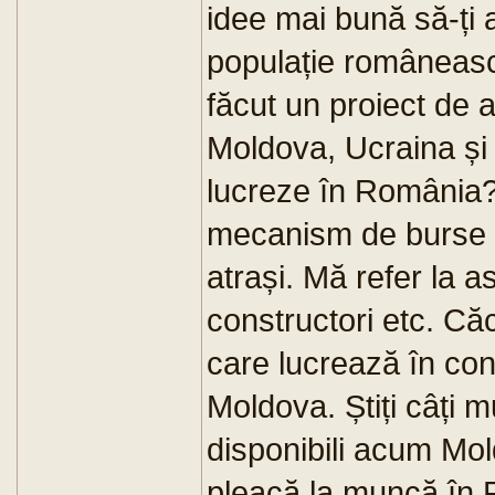
idee mai bună să-ți 
populație româneasc
făcut un proiect de 
Moldova, Ucraina și 
lucreze în România? 
mecanism de burse s
atrași. Mă refer la a
constructori etc. Căci
care lucrează în cons
Moldova. Știți câți m
disponibili acum Mo
pleacă la muncă în R