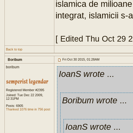
islamica de milioane
integrat, islamicii s-
[ Edited Thu Oct 29 
Back to top
Boribum
Fri Oct 30 2015, 01:28AM
boribum
IoanS wrote
...
Registered Member #2395
Joined: Tue Dec 22 2009,
Boribum wrote
...
12:31PM
Posts: 6905
Thanked 1076 time in 756 post
IoanS wrote
...