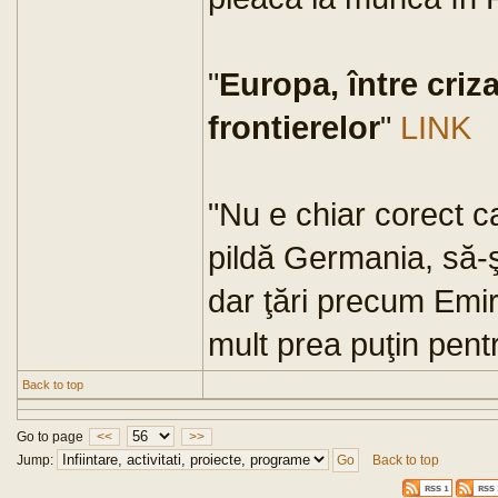
"
Europa, între criz
frontierelor
"
LINK
"Nu e chiar corect c
pildă Germania, să-şi
dar ţări precum Emir
mult prea puţin pentru
Back to top
Go to page
<<
>>
Jump:
Back to top