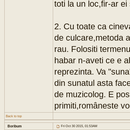
toti la un loc,fir-ar e
2. Cu toate ca cinev
de culcare,metoda as
rau. Folositi termen
habar n-aveti ce e a
reprezinta. Va "suna
din sunatul asta face
de muzicolog. E posib
primiti,româneste vo
Back to top
Boribum
Fri Oct 30 2015, 01:53AM