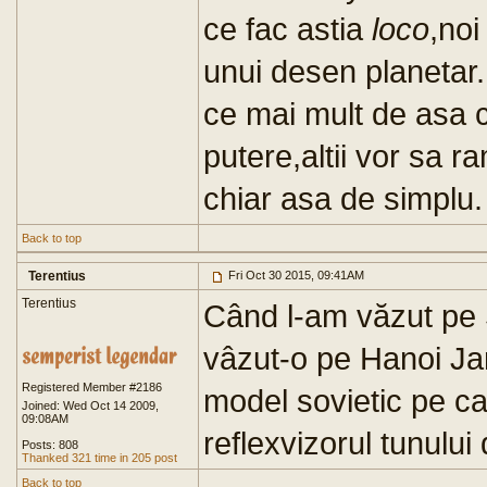
ce fac astia
loco
,noi
unui desen planetar.
ce mai mult de asa c
putere,altii vor sa r
chiar asa de simplu.
Back to top
Terentius
Fri Oct 30 2015, 09:41AM
Terentius
Când l-am văzut pe
vâzut-o pe Hanoi Ja
Registered Member #2186
model sovietic pe cap
Joined: Wed Oct 14 2009,
09:08AM
reflexvizorul tunului
Posts: 808
Thanked 321 time in 205 post
Back to top