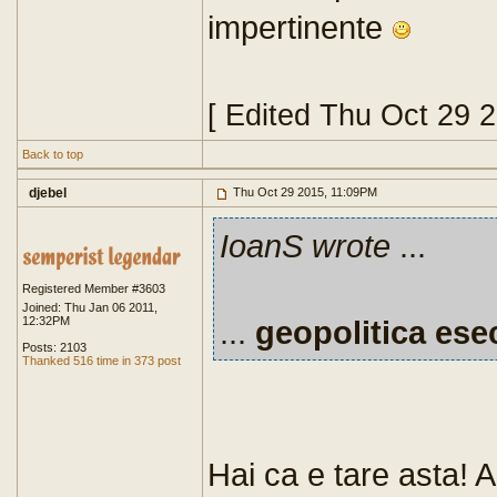
impertinente
[ Edited Thu Oct 29 
Back to top
djebel
Thu Oct 29 2015, 11:09PM
IoanS wrote
...
Registered Member #3603
Joined: Thu Jan 06 2011,
12:32PM
...
geopolitica ese
Posts: 2103
Thanked 516 time in 373 post
Hai ca e tare asta!