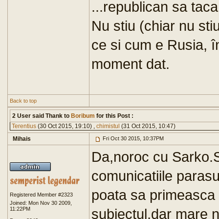
...republican sa taca
Nu stiu (chiar nu sti
ce si cum e Rusia, î
moment dat.
Back to top
2 User said Thank to
Boribum
for this Post :
Terentius
(30 Oct 2015, 19:10) ,
chimistul
(31 Oct 2015, 10:47)
Mihais
Fri Oct 30 2015, 10:37PM
Da,noroc cu Sarko.Si
comunicatiile parasu
poata sa primeasca o
Registered Member #2323
Joined: Mon Nov 30 2009,
11:22PM
subiectul,dar mare n