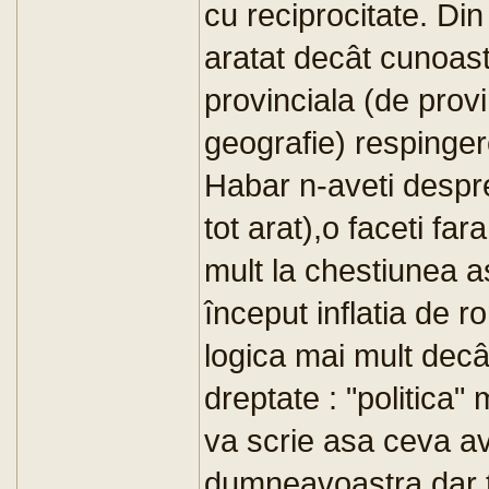
cu reciprocitate. Di
aratat decât cunoast
provinciala (de prov
geografie) respingere
Habar n-aveti despre
tot arat),o faceti fa
mult la chestiunea a
început inflatia de ro
logica mai mult decât
dreptate : "politica"
va scrie asa ceva a
dumneavoastra,dar 