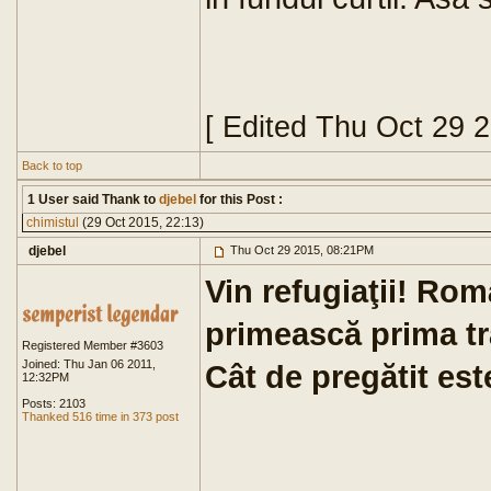
[ Edited Thu Oct 29 
Back to top
1 User said Thank to
djebel
for this Post :
chimistul
(29 Oct 2015, 22:13)
djebel
Thu Oct 29 2015, 08:21PM
Vin refugiaţii! Ro
primească prima tr
Registered Member #3603
Joined: Thu Jan 06 2011,
Cât de pregătit es
12:32PM
Posts: 2103
Thanked 516 time in 373 post