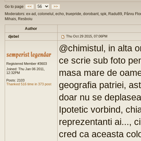
Go to page
<<
>>
Moderators: ex-ad, colonelul, echo, truepride, dorobant, spk, Radu89, Pârvu Flor
Mihais, Resboiu
Author
djebel
Thu Oct 29 2015, 07:06PM
@chimistul, in alta o
ce scrie sub foto pe
Registered Member #3603
Joined: Thu Jan 06 2011,
masa mare de oamen
12:32PM
Posts: 2103
geografia patriei, as
Thanked 516 time in 373 post
doar nu se deplaseaz
Ipotetic vorbind, chi
reprezentanti ai..., 
cred ca aceasta col