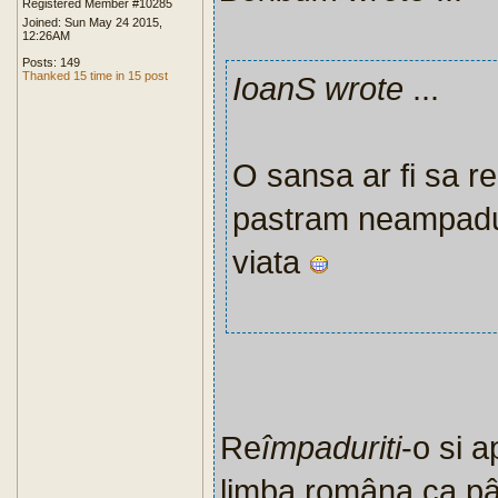
Registered Member #10285
Joined: Sun May 24 2015,
12:26AM
Posts: 149
Thanked 15 time in 15 post
IoanS wrote
...
O sansa ar fi sa 
pastram neampaduri
viata
Re
împaduriti
-o si ap
limba româna,ca pâ