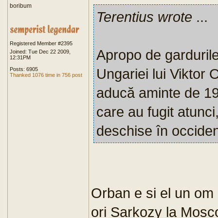
boribum
Terentius wrote
...
Registered Member #2395
Apropo de gardurile 
Joined: Tue Dec 22 2009,
12:31PM
Ungariei lui Viktor 
Posts: 6905
Thanked 1076 time in 756 post
aducă aminte de 19
care au fugit atunci,
deschise în occiden
Orban e si el un om p
ori Sarkozy la Moscov