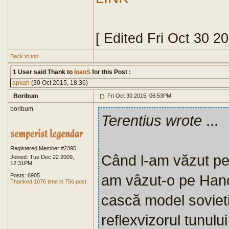
[ Edited Fri Oct 30 2
Back to top
1 User said Thank to
IoanS
for this Post :
apkah
(30 Oct 2015, 18:36)
Boribum
Fri Oct 30 2015, 06:53PM
boribum
Terentius wrote
...
Registered Member #2395
Când l-am văzut pe
Joined: Tue Dec 22 2009,
12:31PM
am vâzut-o pe Hano
Posts: 6905
Thanked 1076 time in 756 post
cască model sovietic
reflexvizorul tunulu