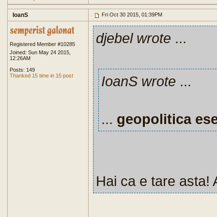
IoanS
Fri Oct 30 2015, 01:39PM
djebel wrote
...
Registered Member #10285
Joined: Sun May 24 2015,
12:26AM
Posts: 149
Thanked 15 time in 15 post
IoanS wrote
...
...
geopolitica es
Hai ca e tare asta