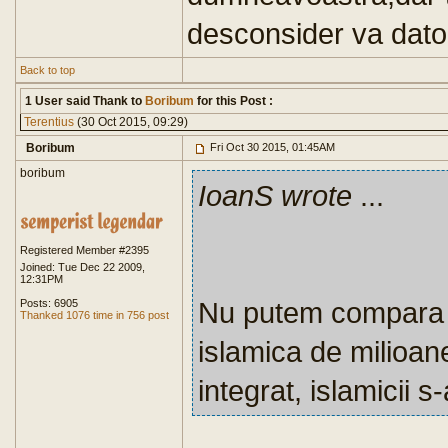
desconsider va dator
Back to top
1 User said Thank to
Boribum
for this Post :
Terentius
(30 Oct 2015, 09:29)
Boribum
Fri Oct 30 2015, 01:45AM
boribum
IoanS wrote
...
Registered Member #2395
Joined: Tue Dec 22 2009,
12:31PM
Nu putem compara 
Posts: 6905
Thanked 1076 time in 756 post
islamica de milioan
integrat, islamicii s