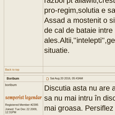
razboi pt allawiti,cres
pro-regim,solutia e s
Assad a mostenit o si
de cal de bataie intre 
ales.Altii,''intelepti''
situatie.
Back to top
Boribum
Sat Aug 20 2016, 05:43AM
boribum
Discutia asta nu are a
sa nu mai intru în dis
Registered Member #2395
mai groasa. Persiflez 
Joined: Tue Dec 22 2009,
12:31PM