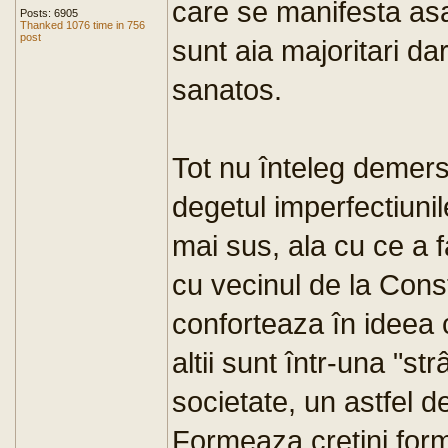
care se manifesta asa
Posts: 6905
Thanked 1076 time in 756
post
sunt aia majoritari da
sanatos.
Tot nu înteleg demers
degetul imperfectiunil
mai sus, ala cu ce a 
cu vecinul de la Cons
conforteaza în ideea ca
altii sunt într-una "s
societate, un astfel
Formeaza cretini form