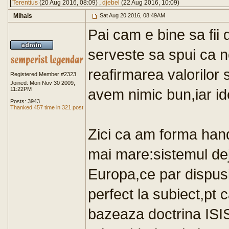
Terentius
(20 Aug 2016, 08:09) ,
djebel
(22 Aug 2016, 10:09)
Mihais
Sat Aug 20 2016, 08:49AM
Pai cam e bine sa fii 
serveste sa spui ca n
reafirmarea valorilor s
Registered Member #2323
Joined: Mon Nov 30 2009,
11:22PM
avem nimic bun,iar id
Posts: 3943
Thanked 457 time in 321 post
Zici ca am forma han
mai mare:sistemul dej
Europa,ce par dispusi
perfect la subiect,pt 
bazeaza doctrina ISI