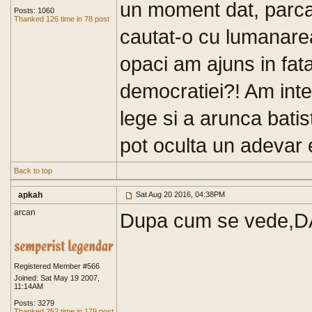
un moment dat, parca,
Posts: 1060
Thanked 126 time in 78 post
cautat-o cu lumanarea
opaci am ajuns in fat
democratiei?! Am inte
lege si a arunca batis
pot oculta un adevar 
Back to top
apkah
Sat Aug 20 2016, 04:38PM
arcan
Dupa cum se vede,DA
Registered Member #566
Joined: Sat May 19 2007,
11:14AM
Posts: 3279
Thanked 252 time in 179 post