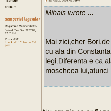
Boribum
Sat Aug 20 2016, 01:31PM
boribum
Mihais wrote
...
Registered Member #2395
Joined: Tue Dec 22 2009,
12:31PM
Mai zici,cher Bori,d
Posts: 6905
Thanked 1076 time in 756
post
cu ala din Constanta.
legi.Diferenta e ca a
moscheea lui,atunci 