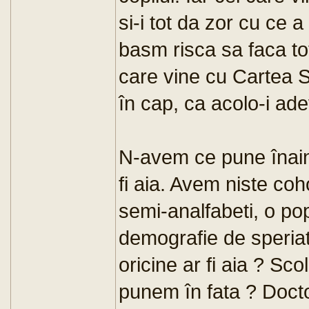
si-i tot da zor cu ce 
basm risca sa faca to
care vine cu Cartea Sf
în cap, ca acolo-i ade
N-avem ce pune înainte
fi aia. Avem niste coho
semi-analfabeti, o popu
demografie de speriat.
oricine ar fi aia ? Sco
punem în fata ? Docto