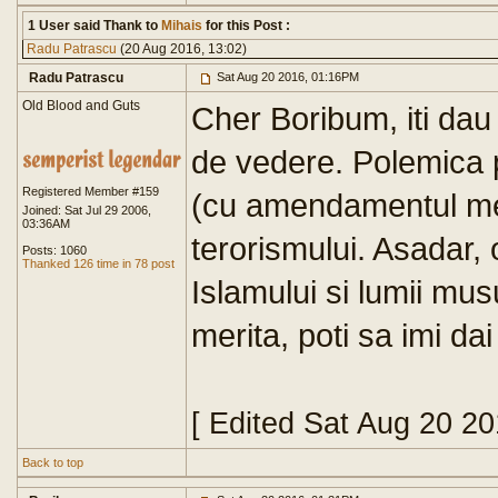
1 User said Thank to
Mihais
for this Post :
Radu Patrascu
(20 Aug 2016, 13:02)
Radu Patrascu
Sat Aug 20 2016, 01:16PM
Old Blood and Guts
Cher Boribum, iti dau 
de vedere. Polemica 
Registered Member #159
(cu amendamentul meu
Joined: Sat Jul 29 2006,
03:36AM
terorismului. Asadar, 
Posts: 1060
Thanked 126 time in 78 post
Islamului si lumii mu
merita, poti sa imi dai
[ Edited Sat Aug 20 2
Back to top