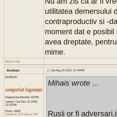
Nu am zis ca ar fi vr
utilitatea demersului d
contraproductiv si -da
moment dat e posibil s
avea dreptate, pentru 
mime.
Back to top
Boribum
Sat Aug 20 2016, 01:44PM
boribum
Mihais wrote
...
Registered Member #2395
Joined: Tue Dec 22 2009,
12:31PM
Rusii or fi adversari
Posts: 6905
Thanked 1076 time in 756