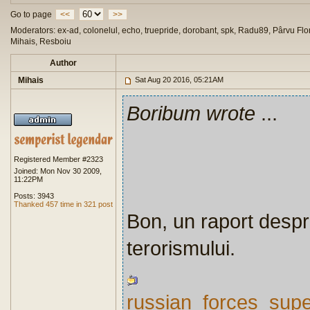
Go to page
<<
>>
Moderators: ex-ad, colonelul, echo, truepride, dorobant, spk, Radu89, Pârvu Flor
Mihais, Resboiu
Author
Mihais
Sat Aug 20 2016, 05:21AM
Boribum wrote
...
Registered Member #2323
Joined: Mon Nov 30 2009,
11:22PM
Posts: 3943
Thanked 457 time in 321 post
Bon, un raport desp
terorismului.
russian_forces_super