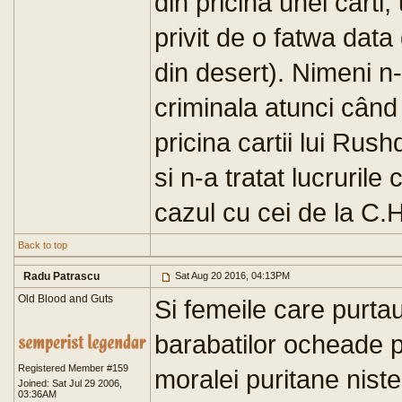
din pricina unei carti,
privit de o fatwa data
din desert). Nimeni n-
criminala atunci când
pricina cartii lui Rus
si n-a tratat lucrurile
cazul cu cei de la C.H
Back to top
Radu Patrascu
Sat Aug 20 2016, 04:13PM
Old Blood and Guts
Si femeile care purtau
barabatilor ocheade p
Registered Member #159
moralei puritane niste
Joined: Sat Jul 29 2006,
03:36AM