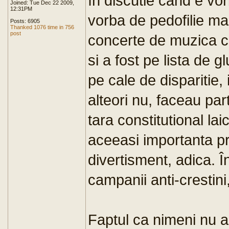
în discutie când e vor
Joined: Tue Dec 22 2009,
12:31PM
vorba de pedofilie ma
Posts: 6905
Thanked 1076 time in 756
post
concerte de muzica cl
si a fost pe lista de 
pe cale de disparitie, 
alteori nu, faceau par
tara constitutional la
aceeasi importanta p
divertisment, adica. Î
campanii anti-crestini,
Faptul ca nimeni nu a 