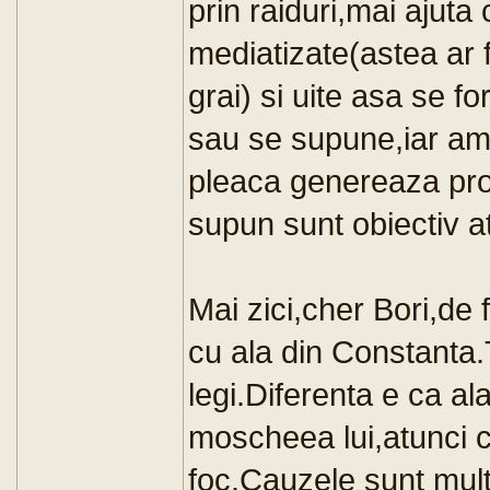
prin raiduri,mai ajut
mediatizate(astea ar f
grai) si uite asa se 
sau se supune,iar amb
pleaca genereaza prob
supun sunt obiectiv at
Mai zici,cher Bori,de
cu ala din Constanta.T
legi.Diferenta e ca al
moscheea lui,atunci c
foc.Cauzele sunt mul