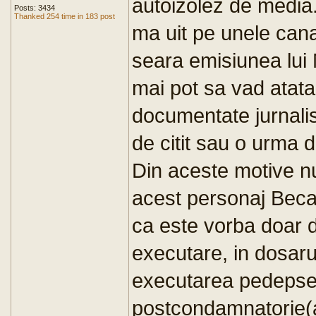
autoizolez de medi
Posts: 3434
Thanked 254 time in 183 post
ma uit pe unele canal
seara emisiunea lui
mai pot sa vad atata 
documentate jurnalis
de citit sau o urma 
Din aceste motive nu
acest personaj Becal
ca este vorba doar 
executare, in dosarul
executarea pedepsei
postcondamnatorie(a