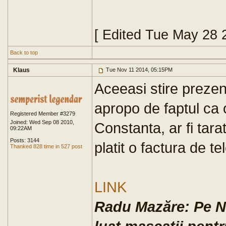
[ Edited Tue May 28 
Back to top
Klaus
Tue Nov 11 2014, 05:15PM
Aceeasi stire prezent
apropo de faptul ca
Registered Member #3279
Joined: Wed Sep 08 2010,
Constanta, ar fi tara
09:22AM
Posts: 3144
platit o factura de 
Thanked 828 time in 527 post
LINK
Radu Mazăre: Pe N