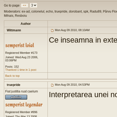
Go to page
<<
Moderators: ex-ad, colonelul, echo, truepride, dorobant, spk, Radu89, Pârvu Flor
Mihais, Resboiu
Author
Wittmann
Mon Aug 09 2010, 08:10AM
Ce inseamna in exte
Registered Member #173
Joined: Wed Aug 23 2006,
03:06PM
Posts: 152
Thanked 1 time in 1 post
Back to top
truepride
Mon Aug 09 2010, 04:53PM
Fiat justitia ruat caelum
Interpretarea unei n
Registered Member #996
Joined: Thu Mar 13 2008,