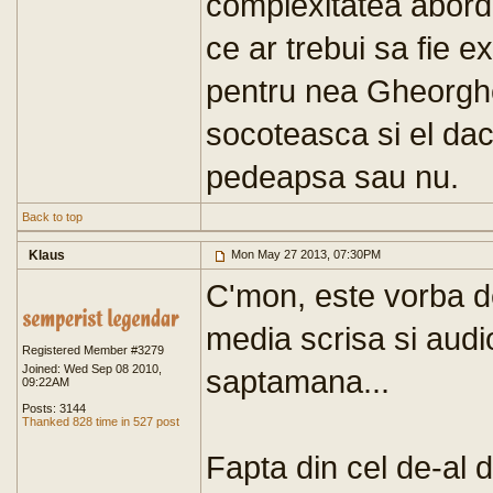
complexitatea aborda
ce ar trebui sa fie e
pentru nea Gheorghe 
socoteasca si el dac
pedeapsa sau nu.
Back to top
Klaus
Mon May 27 2013, 07:30PM
C'mon, este vorba de
media scrisa si audio
Registered Member #3279
Joined: Wed Sep 08 2010,
saptamana...
09:22AM
Posts: 3144
Thanked 828 time in 527 post
Fapta din cel de-al d