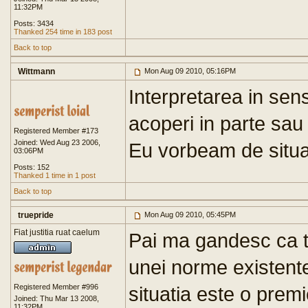
11:32PM
Posts: 3434
Thanked 254 time in 183 post
Back to top
Wittmann
Mon Aug 09 2010, 05:16PM
Interpretarea in se
acoperi in parte sau i
Registered Member #173
Joined: Wed Aug 23 2006,
Eu vorbeam de situat
03:06PM
Posts: 152
Thanked 1 time in 1 post
Back to top
truepride
Mon Aug 09 2010, 05:45PM
Fiat justitia ruat caelum
Pai ma gandesc ca to
unei norme existent
Registered Member #996
situatia este o pre
Joined: Thu Mar 13 2008,
11:32PM