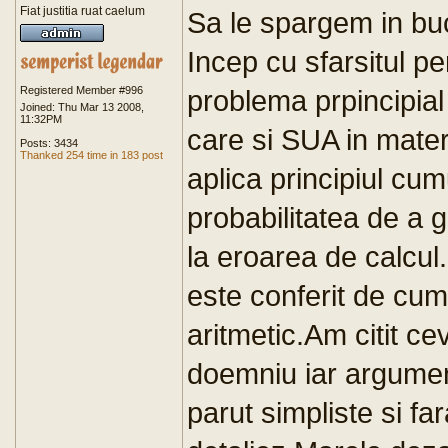
Fiat justitia ruat caelum
Sa le spargem in buc
Incep cu sfarsitul pe
Registered Member #996
problema prpincipial
Joined: Thu Mar 13 2008,
11:32PM
care si SUA in mate
Posts: 3434
Thanked 254 time in 183 post
aplica principiul cum
probabilitatea de a 
la eroarea de calcul
este conferit de cum
aritmetic.Am citit c
doemniu iar argument
parut simpliste si f