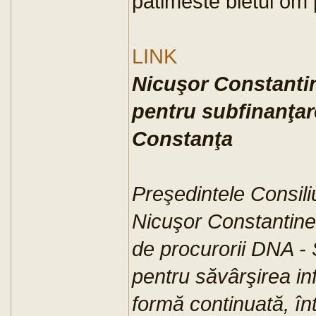
patimeste bietul om 
LINK
Nicuşor Constantin
pentru subfinanţar
Constanţa
Preşedintele Consili
Nicuşor Constantines
de procurorii DNA - S
pentru săvârşirea inf
formă continuată, în