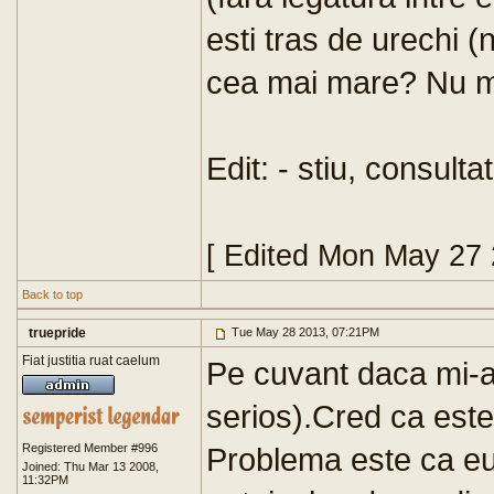
esti tras de urechi
cea mai mare? Nu mi
Edit: - stiu, consulta
[ Edited Mon May 27
Back to top
truepride
Tue May 28 2013, 07:21PM
Fiat justitia ruat caelum
Pe cuvant daca mi-
serios).Cred ca este
Registered Member #996
Problema este ca eu
Joined: Thu Mar 13 2008,
11:32PM