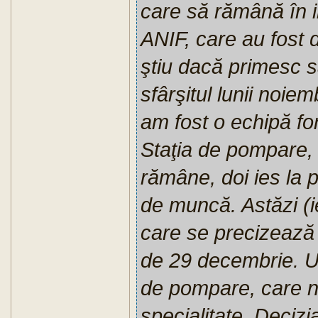
care să rămână în ins
ANIF, care au fost d
ştiu dacă primesc s
sfârşitul lunii noie
am fost o echipă f
Staţia de pompare, 
rămâne, doi ies la p
de muncă. Astăzi (ie
care se precizează 
de 29 decembrie. U
de pompare, care n
specialitate. Decizia