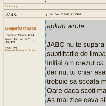
Back to top
J.A.B.C.
Sun Dec 25 2011, 12:30PM
apkah wrote
...
Registered Member #2445
Joined: Tue Jan 05 2010,
08:55PM
JABC nu te supara d
Posts: 495
Thanked 16 time in 12 post
subtilitatile de limbaj
Initial am crezut ca
dar nu, tu chiar asa
trebuie sa scoata m
Oare daca scoti ma
As mai zice ceva si