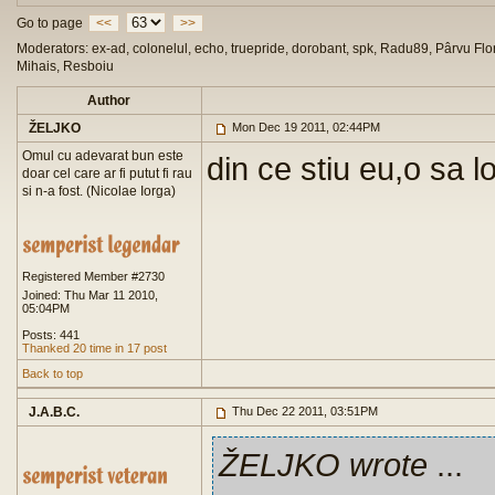
Go to page
<<
>>
Moderators: ex-ad, colonelul, echo, truepride, dorobant, spk, Radu89, Pârvu Flor
Mihais, Resboiu
Author
ŽELJKO
Mon Dec 19 2011, 02:44PM
Omul cu adevarat bun este
din ce stiu eu,o sa l
doar cel care ar fi putut fi rau
si n-a fost. (Nicolae Iorga)
Registered Member #2730
Joined: Thu Mar 11 2010,
05:04PM
Posts: 441
Thanked 20 time in 17 post
Back to top
J.A.B.C.
Thu Dec 22 2011, 03:51PM
ŽELJKO wrote
...