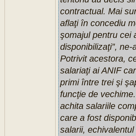
contractual. Mai su
aflaţi în concediu m
şomajul pentru cei
disponibilizaţi”, ne-
Potrivit acestora, c
salariaţi ai ANIF ca
primi între trei şi ş
funcţie de vechime.
achita salariile com
care a fost disponib
salarii, echivalentul