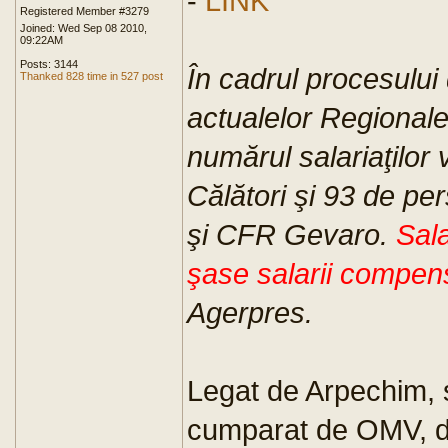
-
LINK
Registered Member #3279
Joined: Wed Sep 08 2010,
09:22AM
Posts: 3144
În cadrul procesului
Thanked 828 time in 527 post
actualelor Regionale
numărul salariaţilor
Călători şi 93 de pe
şi CFR Gevaro.
Sala
şase salarii compens
Agerpres.
Legat de Arpechim, s
cumparat de OMV, de