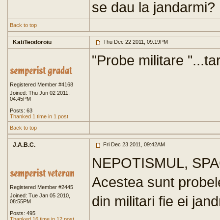
se dau la jandarmi?
Back to top
KatiTeodoroiu
Thu Dec 22 2011, 09:19PM
"Probe militare "...ta
Registered Member #4168
Joined: Thu Jun 02 2011,
04:45PM
Posts: 63
Thanked 1 time in 1 post
Back to top
J.A.B.C.
Fri Dec 23 2011, 09:42AM
NEPOTISMUL, SPAG
Acestea sunt probe
Registered Member #2445
Joined: Tue Jan 05 2010,
din militari fie ei jan
08:55PM
Posts: 495
Thanked 16 time in 12 post