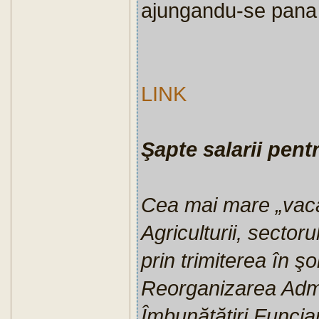
ajungandu-se pana
LINK
Şapte salarii pent
Cea mai mare „vacă
Agriculturii, sectorul
prin trimiterea în ş
Reorganizarea Admin
Îmbunătăţiri Funcia