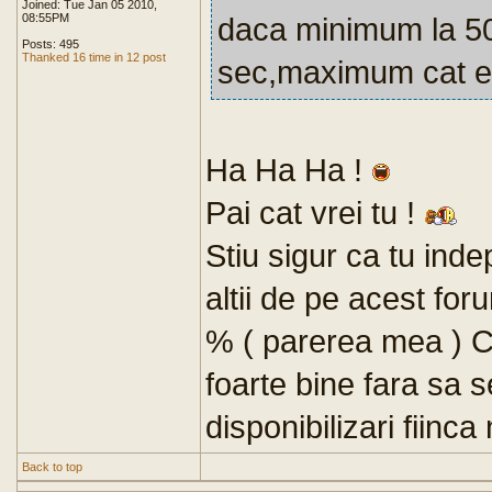
Joined: Tue Jan 05 2010,
08:55PM
daca minimum la 50
Posts: 495
Thanked 16 time in 12 post
sec,maximum cat e?
Ha Ha Ha !
Pai cat vrei tu !
Stiu sigur ca tu inde
altii de pe acest f
% ( parerea mea ) 
foarte bine fara sa 
disponibilizari fiinca
Back to top