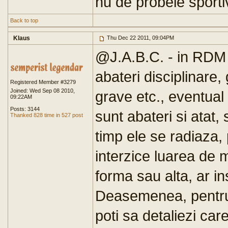
nu de probele sportiv
Back to top
Klaus
Thu Dec 22 2011, 09:04PM
@J.A.B.C. - in RDM n
abateri disciplinare,
Registered Member #3279
Joined: Wed Sep 08 2010,
grave etc., eventual
09:22AM
Posts: 3144
sunt abateri si atat
Thanked 828 time in 527 post
timp ele se radiaza,
interzice luarea de 
forma sau alta, ar i
Deasemenea, pentru 
poti sa detaliezi car