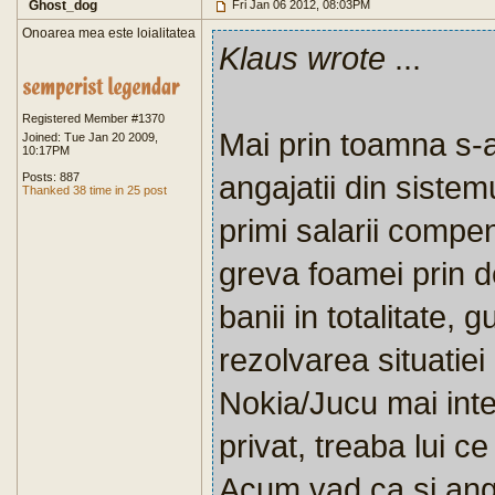
Ghost_dog
Fri Jan 06 2012, 08:03PM
Onoarea mea este loialitatea
Klaus wrote
...
Registered Member #1370
Mai prin toamna s-a
Joined: Tue Jan 20 2009,
10:17PM
angajatii din sistem
Posts: 887
Thanked 38 time in 25 post
primi salarii compens
greva foamei prin d
banii in totalitate, 
rezolvarea situatiei
Nokia/Jucu mai int
privat, treaba lui c
Acum vad ca si angaj