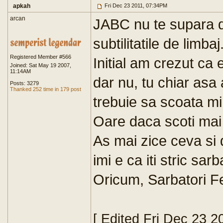
apkah
Fri Dec 23 2011, 07:34PM
arcan
JABC nu te supara da
subtilitatile de limbaj.
Registered Member #566
Initial am crezut ca 
Joined: Sat May 19 2007,
11:14AM
dar nu, tu chiar asa 
Posts: 3279
Thanked 252 time in 179 post
trebuie sa scoata mi
Oare daca scoti mai
As mai zice ceva si 
imi e ca iti stric sarb
Oricum, Sarbatori Fer
[ Edited Fri Dec 23 2