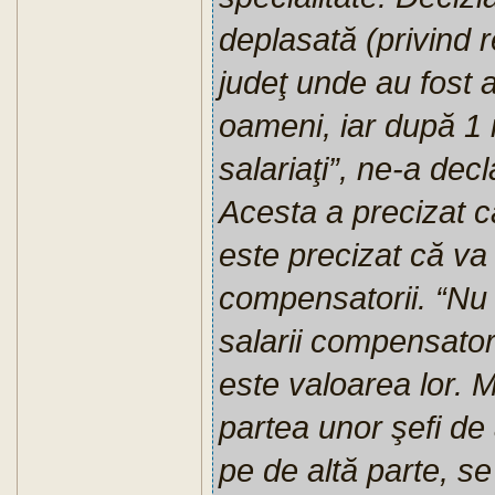
deplasată (privind r
judeţ unde au fost 
oameni, iar după 1 
salariaţi”, ne-a dec
Acesta a precizat c
este precizat că va 
compensatorii. “Nu
salarii compensatori
este valoarea lor. M
partea unor şefi de 
pe de altă parte, se