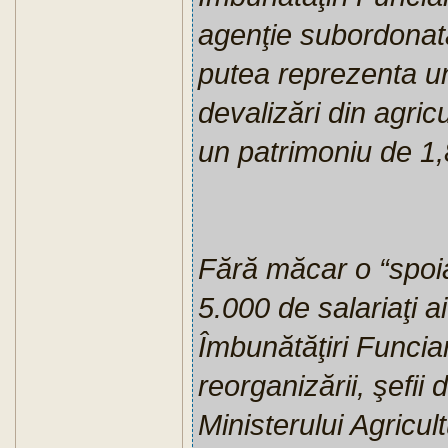
agenţie subordonată 
putea reprezenta un
devalizări din agric
un patrimoniu de 1,8
Fără măcar o “spoia
5.000 de salariaţi a
Îmbunătăţiri Funcia
reorganizării, şefii
Ministerului Agricul