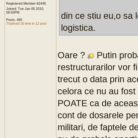
Registered Member #2445
Joined: Tue Jan 05 2010,
08:55PM
din ce stiu eu,o sa 
Posts: 495
Thanked 16 time in 12 post
logistica.
Oare ?
Putin prob
restructurarilor vor f
trecut o data prin a
celora ce nu au fost 
POATE ca de aceast
cont de dosarele pen
militari, de faptele 