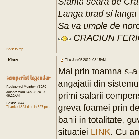
Sfanta seara de Cra
Langa brad si langa 
Sa va umple de noro
CRACIUN FERI
Back to top
Klaus
Thu Jan 05 2012, 08:15AM
Mai prin toamna s-a 
angajatii din sistemu
Registered Member #3279
Joined: Wed Sep 08 2010,
primi salarii compensa
09:22AM
Posts: 3144
greva foamei prin de
Thanked 828 time in 527 post
banii in totalitate, 
situatiei
LINK
. Cu an