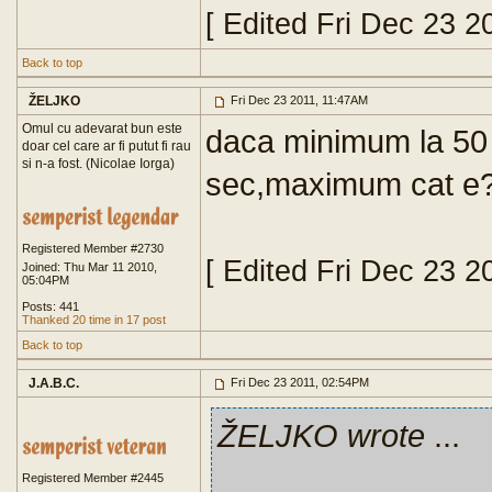
[ Edited Fri Dec 23 2
Back to top
ŽELJKO
Fri Dec 23 2011, 11:47AM
Omul cu adevarat bun este
daca minimum la 50 
doar cel care ar fi putut fi rau
si n-a fost. (Nicolae Iorga)
sec,maximum cat e?
Registered Member #2730
[ Edited Fri Dec 23 2
Joined: Thu Mar 11 2010,
05:04PM
Posts: 441
Thanked 20 time in 17 post
Back to top
J.A.B.C.
Fri Dec 23 2011, 02:54PM
ŽELJKO wrote
...
Registered Member #2445