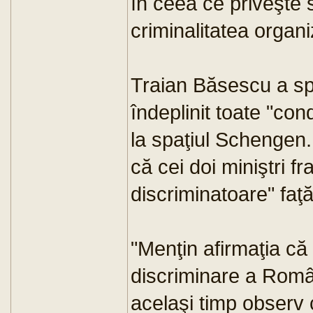
în ceea ce priveşte se
criminalitatea organi
Traian Băsescu a s
îndeplinit toate "con
la spaţiul Schengen.
că cei doi miniştri f
discriminatoare" faţ
"Menţin afirmaţia că 
discriminare a Român
acelaşi timp observ 