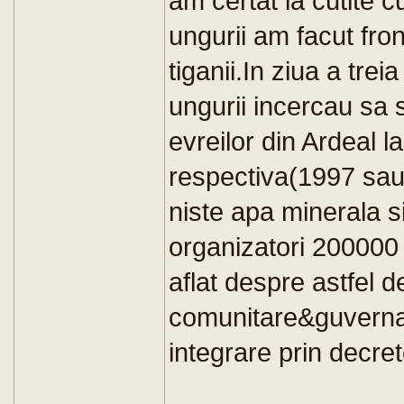
am certat la cutite c
ungurii am facut fr
tiganii.In ziua a trei
ungurii incercau sa 
evreilor din Ardeal 
respectiva(1997 sau 
niste apa minerala si
organizatori 200000
aflat despre astfel de
comunitare&guvernam
integrare prin decret