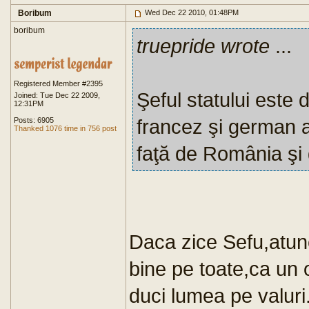
Boribum
Wed Dec 22 2010, 01:48PM
boribum
truepride wrote
...
Registered Member #2395
Şeful statului este 
Joined: Tue Dec 22 2009,
12:31PM
francez şi german a
Posts: 6905
Thanked 1076 time in 756 post
faţă de România şi
Daca zice Sefu,atunc
bine pe toate,ca un
duci lumea pe valuri.