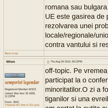
romana sau bulgara.
UE este gasirea de p
rezolvarea unei pro
locale/regionale/uni
contra vantului si re
Back to top
Mihais
Thu Aug 26 2010, 08:22PM
off-topic. Pe vreme
participat la o confe
minoritatilor.O zi a 
Registered Member #2323
Joined: Mon Nov 30 2009,
11:22PM
tiganilor si una evrei
Posts: 3943
Thanked 457 time in 321 post