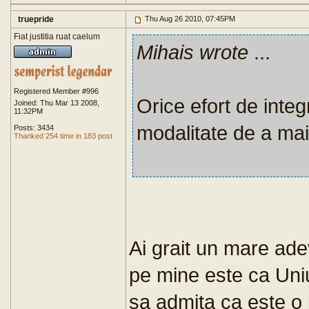
truepride
Thu Aug 26 2010, 07:45PM
Fiat justitia ruat caelum
Mihais wrote
...
Registered Member #996
Orice efort de integr
Joined: Thu Mar 13 2008,
11:32PM
modalitate de a mai 
Posts: 3434
Thanked 254 time in 183 post
Ai grait un mare ade
pe mine este ca Uni
sa admita ca este o