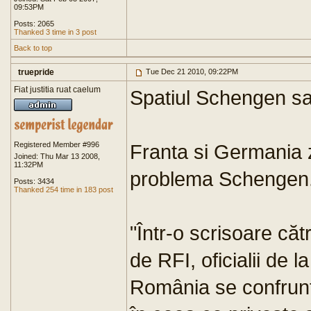
09:53PM
Posts: 2065
Thanked 3 time in 3 post
Back to top
truepride
Tue Dec 21 2010, 09:22PM
Fiat justitia ruat caelum
Spatiul Schengen sau
Registered Member #996
Franta si Germania z
Joined: Thu Mar 13 2008,
11:32PM
problema Schengen
Posts: 3434
Thanked 254 time in 183 post
"Într-o scrisoare că
de RFI, oficialii de l
România se confrunt