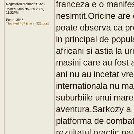
franceza e o manife
Registered Member #2323
Joined: Mon Nov 30 2009,
11:22PM
nesimtit.Oricine are 
Posts: 3943
Thanked 457 time in 321 post
poate observa ca pr
in principal de popul
africani si astia la 
masini care au fost 
ani nu au incetat vr
internationala nu mai
suburbiile unui mare
aventura.Sarkozy a 
platforma de combate
rezultatul practic p