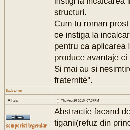
instigi la incalcarea
structuri.
Cum tu roman prost c
ce instiga la incalca
pentru ca aplicarea 
produce avantaje ci
Si mai au si nesimtir
fraternité".
Back to top
Mihais
Thu Aug 26 2010, 07:37PM
Abstractie facand d
tiganii(refuz din pr