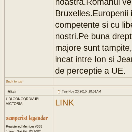
noastra.Romanul ved
Bruxelles.Europenii i
competente si cu liber
nostri.Pe buna drepta
majore sunt tampite
incat intre Ion si J
de perceptie a UE.
Back to top
Altair
Tue Nov 23 2010, 10:51AM
UBI CONCORDIA IBI
LINK
VICTORIA
Registered Member #385
Joined: Sat Feb 03 2007,