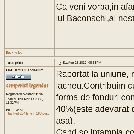
Ca veni vorba,in afar
lui Baconschi,ai nost
Back to top
truepride
Sat Aug 28 2010, 08:33PM
Fiat justitia ruat caelum
Raportat la uniune, 
lacheu.Contribuim c
Registered Member #996
forma de fonduri co
Joined: Thu Mar 13 2008,
11:32PM
40%(este adevarat c
Posts: 3434
Thanked 254 time in 183 post
asa).
Cand se intampla cev