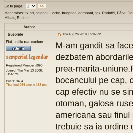
Go to page
>>
Moderators: ex-ad, colonelul, echo, truepride, dorobant, spk, Radu89, Pârvu Flor
Mihais, Resboiu
Author
truepride
Thu Aug 26 2010, 05:07PM
Fiat justitia ruat caelum
M-am gandit sa fac
dezbatem abordarile
Registered Member #996
prea-marita-uniune
Joined: Thu Mar 13 2008,
11:32PM
bocancului pe cap, c
Posts: 3434
Thanked 254 time in 183 post
cap efectiv nu se si
otoman, galosa rus
americana sau finul
trebuie sa ia ordine