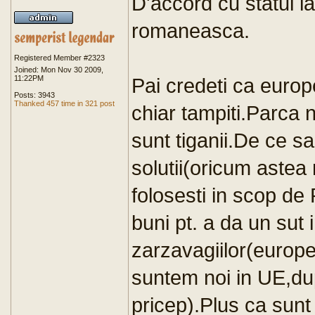
D'accord cu statul l
romaneasca.
Registered Member #2323
Joined: Mon Nov 30 2009,
11:22PM
Pai credeti ca europ
Posts: 3943
Thanked 457 time in 321 post
chiar tampiti.Parca 
sunt tiganii.De ce s
solutii(oricum astea 
folosesti in scop de
buni pt. a da un sut 
zarzavagiilor(europe
suntem noi in UE,dup
pricep).Plus ca sunt 