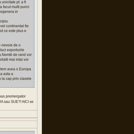
unicitate pt. a fi
 facut multi purici
 degenera in
cipiu.
el continental fie
ot ce este plus e
e nevoie de o
tuci exporturile
a.Nemtii de rand vor
lalti mai intai vor
.Putem avea o Europa
a asta a
 la cap prin clasele
 pas premergator
 SUA sau SUE?! AICI se