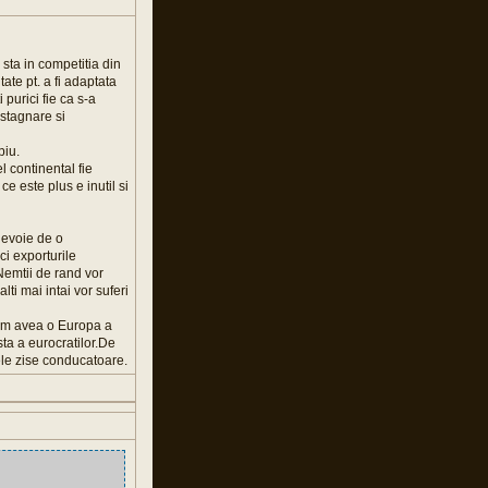
sta in competitia din
ate pt. a fi adaptata
purici fie ca s-a
 stagnare si
piu.
 continental fie
e este plus e inutil si
nevoie de o
ci exporturile
Nemtii de rand vor
ti mai intai vor suferi
utem avea o Europa a
a a eurocratilor.De
ele zise conducatoare.