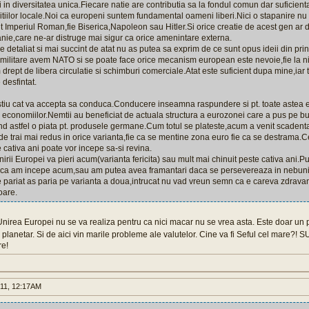
i in diversitatea unica.Fiecare natie are contributia sa la fondul comun dar suficienta 
tiilor locale.Noi ca europeni suntem fundamental oameni liberi.Nici o stapanire nu a
it Imperiul Roman,fie Biserica,Napoleon sau Hitler.Si orice creatie de acest gen ar
ranie,care ne-ar distruge mai sigur ca orice amenintare externa.
e detaliat si mai succint de atat nu as putea sa exprim de ce sunt opus ideii din prin
 militare avem NATO si se poate face orice mecanism european este nevoie,fie la niv
drept de libera circulatie si schimburi comerciale.Atat este suficient dupa mine,iar t
e desfintat.
tiu cat va accepta sa conduca.Conducere inseamna raspundere si pt. toate astea 
 economiilor.Nemtii au beneficiat de actuala structura a eurozonei care a pus pe bu
d astfel o piata pt. produsele germane.Cum totul se plateste,acum a venit scadent
de trai mai redus in orice varianta,fie ca se mentine zona euro fie ca se destrama.Cei
e cativa ani poate vor incepe sa-si revina.
nirii Europei va pieri acum(varianta fericita) sau mult mai chinuit peste cativa ani
daca am incepe acum,sau am putea avea framantari daca se persevereaza in nebuni
e pariat as paria pe varianta a doua,intrucat nu vad vreun semn ca e careva zdravan
oare.
nirea Europei nu se va realiza pentru ca nici macar nu se vrea asta. Este doar un
ui planetar. Si de aici vin marile probleme ale valutelor. Cine va fi Seful cel mare?!
re!
011, 12:17AM