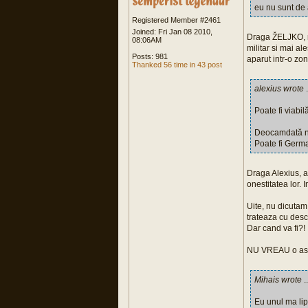
eu nu sunt de 
Registered Member #2461
Joined: Fri Jan 08 2010,
Draga ŽELJKO, nu
08:06AM
militar si mai a
Posts: 981
aparut intr-o zo
Thanked 56 time in 43 post
alexius wrote
.
Poate fi viabi
Deocamdată nu s
Poate fi Germa
Draga Alexius, a
onestitatea lor.
Uite, nu dicutam
trateaza cu des
Dar cand va fi?!
NU VREAU o astf
Mihais wrote
..
Eu unul ma lip