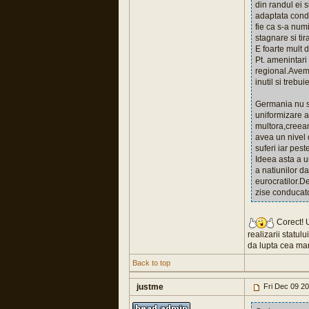
din randul ei s
adaptata condi
fie ca s-a num
stagnare si ti
E foarte mult d
Pt. amenintari
regional.Avem 
inutil si trebui
Germania nu s
uniformizare a
multora,creean
avea un nivel 
suferi iar pest
Ideea asta a u
a natiunilor 
eurocratilor.D
zise conducat
Corect! U
realizarii statul
da lupta cea ma
Back to top
justme
Fri Dec 09 2