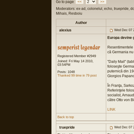
Go to page
<<
>>
Moderators: ex-ad, colonelul, echo, truepride, d
Mihais, Resboiu
Author
alexius
Wed Dec 07 2
Europa devine g
Resentimentele f
că Germania nu 
Registered Member #2949
Joined: Fri May 14 2010,
"Daily Mail" (ta
03:54PM
foloseşte German
puternică din 19
Posts: 1048
Thanked 99 time in 79 post
Giorgios Papandr
În Franţa, Sarko
Referinţele folo
socialist, Arnaud
către Otto von B
LINK
Back to top
truepride
Wed Dec 07 2