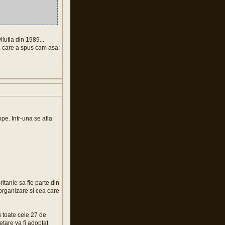
ilutia din 1989...
), care a spus cam asa:
pe. Intr-una se afla
itanie sa fie parte din
organizare si cea care
u toate cele 27 de
tare va fi adoptat