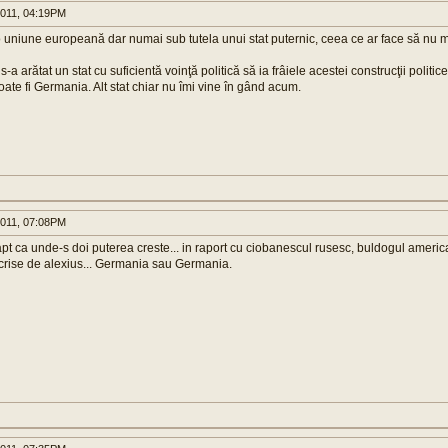
011, 04:19PM
 o uniune europeană dar numai sub tutela unui stat puternic, ceea ce ar face să nu m
 arătat un stat cu suficientă voinţă politică să ia frâiele acestei construcţii politice 
te fi Germania. Alt stat chiar nu îmi vine în gând acum.
011, 07:08PM
apt ca unde-s doi puterea creste... in raport cu ciobanescul rusesc, buldogul america
crise de alexius... Germania sau Germania.