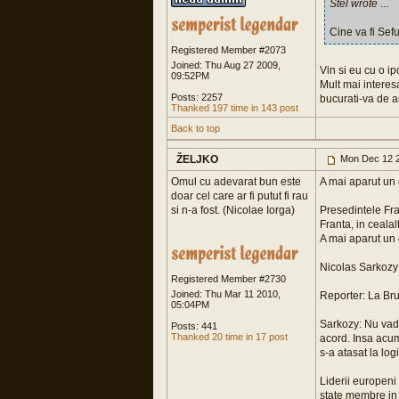
Stel wrote
...
Cine va fi Sef
Registered Member #2073
Joined: Thu Aug 27 2009,
Vin si eu cu o ipo
09:52PM
Mult mai interes
Posts: 2257
bucurati-va de a
Thanked 197 time in 143 post
Back to top
ŽELJKO
Mon Dec 12 2
Omul cu adevarat bun este
A mai aparut un
doar cel care ar fi putut fi rau
si n-a fost. (Nicolae Iorga)
Presedintele Fra
Franta, in cealal
A mai aparut un
Nicolas Sarkozy 
Registered Member #2730
Joined: Thu Mar 11 2010,
Reporter: La Bru
05:04PM
Sarkozy: Nu vad 
Posts: 441
Thanked 20 time in 17 post
acord. Insa acum
s-a atasat la logi
Liderii europeni
state membre in 