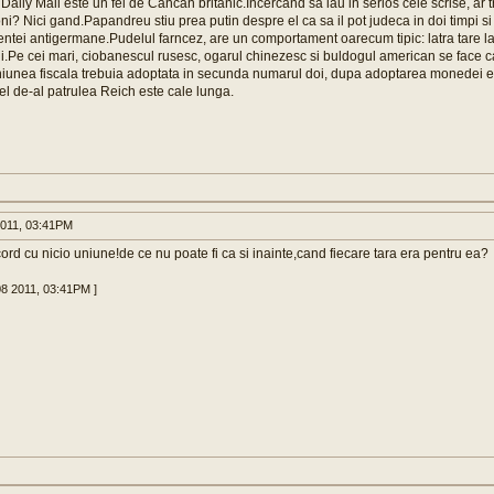
 Daily Mail este un fel de Cancan britanic.Incercand sa iau in serios cele scrise, ar 
ni? Nici gand.Papandreu stiu prea putin despre el ca sa il pot judeca in doi timpi si t
stentei antigermane.Pudelul farncez, are un comportament oarecum tipic: latra tare la 
ali.Pe cei mari, ciobanescul rusesc, ogarul chinezesc si buldogul american se face c
niunea fiscala trebuia adoptata in secunda numarul doi, dupa adoptarea monedei e
cel de-al patrulea Reich este cale lunga.
011, 03:41PM
ord cu nicio uniune!de ce nu poate fi ca si inainte,cand fiecare tara era pentru ea?
08 2011, 03:41PM ]