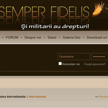
FORUM
Despre noi
Statut
Galeria foto
Download-uri
Remember me
Forgot password?
atea internationala ::
International
<<
Previou