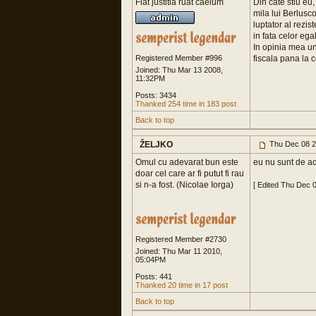
Fiat justitia ruat caelum
Din cate stiu eu,
mila lui Berlusco
luptator al rezi
in fata celor eg
In opinia mea u
Registered Member #996
fiscala pana la 
Joined: Thu Mar 13 2008,
11:32PM
Posts: 3434
Thanked 254 time in 183 post
Back to top
ŽELJKO
Thu Dec 08 2
Omul cu adevarat bun este
eu nu sunt de ac
doar cel care ar fi putut fi rau
si n-a fost. (Nicolae Iorga)
[ Edited Thu Dec 
Registered Member #2730
Joined: Thu Mar 11 2010,
05:04PM
Posts: 441
Thanked 20 time in 17 post
Back to top