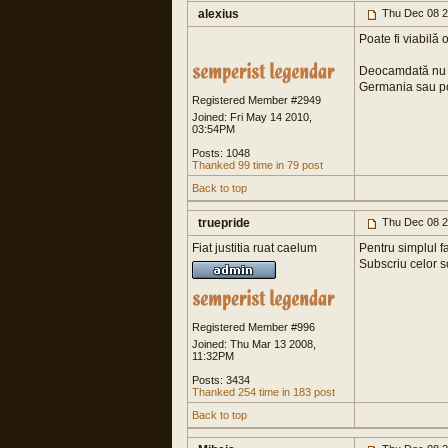
alexius
Thu Dec 08 2
Poate fi viabilă
Deocamdată nu s-a
Germania sau poa
Registered Member #2949
Joined: Fri May 14 2010,
03:54PM
Posts: 1048
Thanked 99 time in 79 post
Back to top
truepride
Thu Dec 08 2
Fiat justitia ruat caelum
Pentru simplul f
Subscriu celor s
Registered Member #996
Joined: Thu Mar 13 2008,
11:32PM
Posts: 3434
Thanked 254 time in 183 post
Back to top