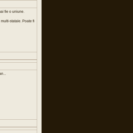
ai fie o uniune.
multi-statale. Poate fi
n...