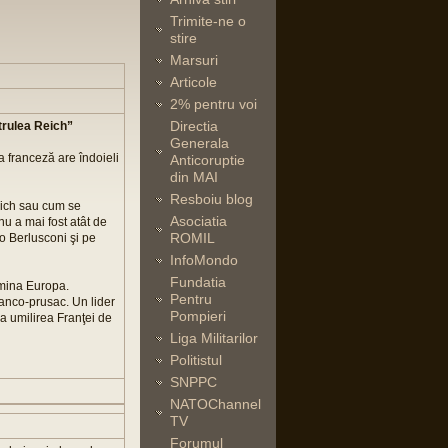
Trimite-ne o
stire
Marsuri
Articole
2% pentru voi
Directia
trulea Reich”
Generala
a franceză are îndoieli
Anticoruptie
din MAI
Resboiu blog
Reich sau cum se
Asociatia
u a mai fost atât de
ROMIL
io Berlusconi şi pe
InfoMondo
Fundatia
omina Europa.
Pentru
ranco-prusac. Un lider
Pompieri
la umilirea Franţei de
Liga Militarilor
Politistul
SNPPC
NATOChannel
TV
Forumul