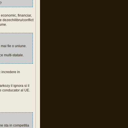
a?
, economic, financiar,
e dezechilibru/conflict
lume.
 mai fie o uniune.
ce multi-statale.
c incredere in
kozy il ignora si il
e conducator al UE.
e sta in competitia