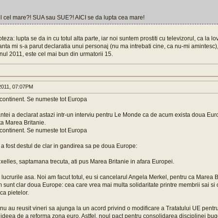
ul cel mare?! SUA sau SUE?! AICI se da lupta cea mare!
teza: lupta se da in cu totul alta parte, iar noi suntem prostiti cu televizorul, ca la lov
anta mi s-a parut declaratia unui personaj (nu ma intrebati cine, ca nu-mi amintesc
nul 2011, este cel mai bun din urmatorii 15.
011, 07:07PM
 continent. Se numeste tot Europa
ntei a declarat astazi intr-un interviu pentru Le Monde ca de acum exista doua Euro
ta Marea Britanie.
 continent. Se numeste tot Europa
a fost destul de clar in gandirea sa pe doua Europe:
xelles, saptamana trecuta, ati pus Marea Britanie in afara Europei.
lucrurile asa. Noi am facut totul, eu si cancelarul Angela Merkel, pentru ca Marea Br
 sunt clar doua Europe: cea care vrea mai multa solidaritate printre membrii sai si 
ca pietelor.
 nu au reusit vineri sa ajunga la un acord privind o modificare a Tratatului UE pentr
ideea de a reforma zona euro. Astfel, noul pact pentru consolidarea disciplinei buge