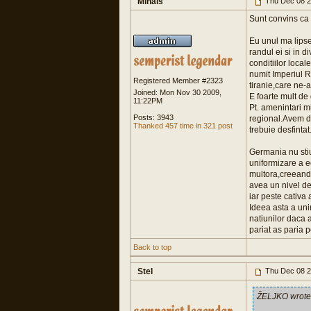
Mihais
Thu Dec 08 2
Sunt convins ca 
Eu unul ma lipse
randul ei si in d
conditiilor loca
numit Imperiul R
Registered Member #2323
tiranie,care ne-
Joined: Mon Nov 30 2009,
E foarte mult de 
11:22PM
Pt. amenintari m
Posts: 3943
regional.Avem dre
Thanked 457 time in 321 post
trebuie desfintat
Germania nu sti
uniformizare a e
multora,creeand 
avea un nivel de 
iar peste cativa 
Ideea asta a uni
natiunilor daca
pariat as paria 
Back to top
Stel
Thu Dec 08 2
ŽELJKO wrote