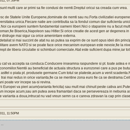
011, 07:35PM
sunt multi care ar primi sa fie condusi de nemti.Dreptul oricui sa creada cum vrea.
sc de Statele Unite Europene,dominate de nemti sau nu.Forta civilizatiei europene 
iversitatea unica.Fiecare natie are contributia sa la fondul comun dar suficienta unicit
le.Noi ca europeni suntem fundamental oameni liberi.Nici o stapanire nu a facut multi 
oman,fie Biserica,Napoleon sau Hitler.Si orice creatie de acest gen ar degenera in
ar distruge mai sigur ca orice amenintare externa.
detaliat si mai succint de atat nu as putea sa exprim de ce sunt opus ideii din princi
ilitare avem NATO si se poate face orice mecanism european este nevoie,fie la nivel
pt de libera circulatie si schimburi comerciale.Atat este suficient dupa mine,iar tot c
.
u cat va accepta sa conduca.Conducere inseamna raspundere si pt. toate astea e 
conomiilor.Nemtii au beneficiat de actuala structura a eurozonei care a pus pe butu
astfel o piata pt. produsele germane.Cum totul se plateste,acum a venit scadenta.
trai mai redus in orice varianta,fie ca se mentine zona euro fie ca se destrama.Ceilal
ani poate vor incepe sa-si revina.
rii Europei va pieri acum(varianta fericita) sau mult mai chinuit peste cativa ani.P
 am incepe acum,sau am putea avea framantari daca se persevereaza in nebunia ast
pe varianta a doua,intrucat nu vad vreun semn ca e careva zdravan la cap prin clas
011, 11:50PM
...