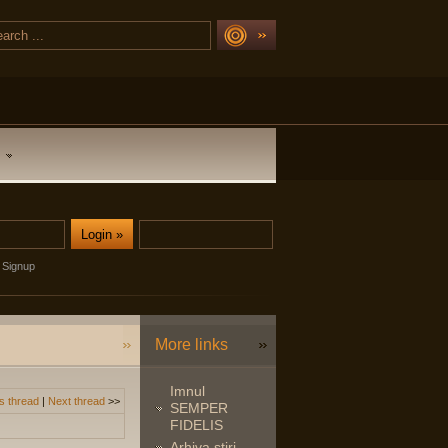
Signup
More links
Imnul
s thread
|
Next thread
>>
SEMPER
FIDELIS
Arhiva stiri