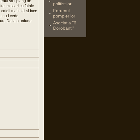
trebui sa-i plang de
politistilor
rei miscari ca falnic
Forumul
cateii mai mici si tace
pompierilor
a nu-i vede.
uro.De la o uniune
Asociatia "6
Dorobanti"