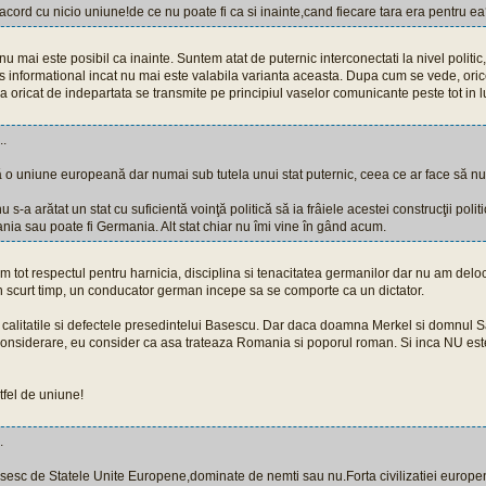
acord cu nicio uniune!de ce nu poate fi ca si inainte,cand fiecare tara era pentru e
 mai este posibil ca inainte. Suntem atat de puternic interconectati la nivel politic
les informational incat nu mai este valabila varianta aceasta. Dupa cum se vede, oric
na oricat de indepartata se transmite pe principiul vaselor comunicante peste tot in 
..
lă o uniune europeană dar numai sub tutela unui stat puternic, ceea ce ar face să nu
-a arătat un stat cu suficientă voinţă politică să ia frâiele acestei construcţii politi
nia sau poate fi Germania. Alt stat chiar nu îmi vine în gând acum.
m tot respectul pentru harnicia, disciplina si tenacitatea germanilor dar nu am delo
 In scurt timp, un conducator german incepe sa se comporte ca un dictator.
 calitatile si defectele presedintelui Basescu. Dar daca doamna Merkel si domnul Sar
considerare, eu consider ca asa trateaza Romania si poporul roman. Si inca NU est
el de uniune!
.
sesc de Statele Unite Europene,dominate de nemti sau nu.Forta civilizatiei europen