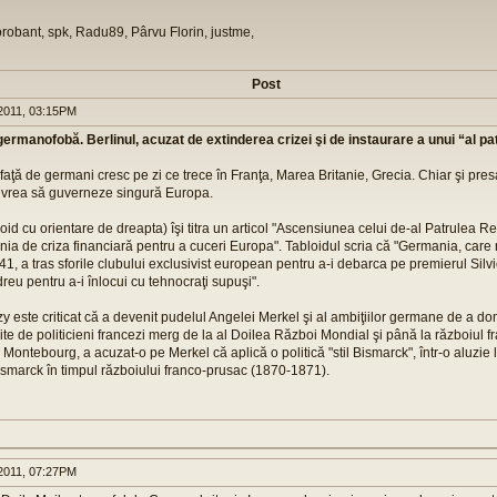
orobant, spk, Radu89, Pârvu Florin, justme,
Post
011, 03:15PM
ermanofobă. Berlinul, acuzat de extinderea crizei şi de instaurare a unui “al pa
aţă de germani cresc pe zi ce trece în Franţa, Marea Britanie, Grecia. Chiar şi pres
vrea să guverneze singură Europa.
bloid cu orientare de dreapta) îşi titra un articol "Ascensiunea celui de-al Patrulea 
ia de criza financiară pentru a cuceri Europa". Tabloidul scria că "Germania, care n
41, a tras sforile clubului exclusivist european pentru a-i debarca pe premierul Silv
eu pentru a-i înlocui cu tehnocraţi supuşi".
zy este criticat că a devenit pudelul Angelei Merkel şi al ambiţiilor germane de a d
site de politicieni francezi merg de la al Doilea Război Mondial şi până la războiul f
 Montebourg, a acuzat-o pe Merkel că aplică o politică "stil Bismarck", într-o aluzie 
ismarck în timpul războiului franco-prusac (1870-1871).
011, 07:27PM