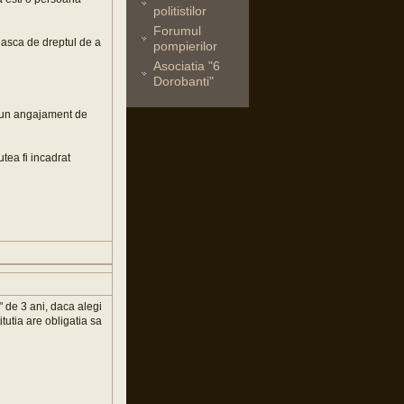
politistilor
Forumul
oseasca de dreptul de a
pompierilor
Asociatia "6
Dorobanti"
zi un angajament de
utea fi incadrat
e" de 3 ani, daca alegi
itutia are obligatia sa