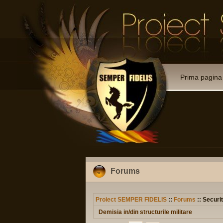
Prima pagina
Forums
Proiect SEMPER FIDELIS
::
Forums
:: Securit
Demisia in/din structurile militare