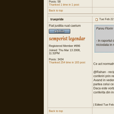
Posts: 58
Thanked 1 time in 1 post
Back to top
truepride
Tue Feb 22
Fiat justitia ruat caelum
Parvu Florin
- In raportul
niciodata in 
Registered Member #996
Joined: Thu Mar 13 2008,
11:32PM
Posts: 3434
Thanked 254 time in 183 post
Ce act normati
@Rahan - recip
conferiri prin 
Avand in vedere
partea celui c
Daca este vorb
conferita din in
[ Edited Tue Feb
Back to top