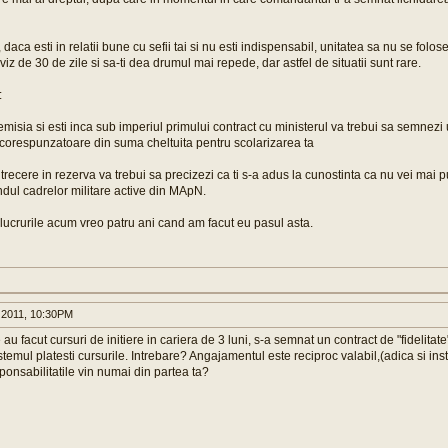
, daca esti in relatii bune cu sefii tai si nu esti indispensabil, unitatea sa nu se fol
viz de 30 de zile si sa-ti dea drumul mai repede, dar astfel de situatii sunt rare.
:
demisia si esti inca sub imperiul primului contract cu ministerul va trebui sa semne
i corespunzatoare din suma cheltuita pentru scolarizarea ta
e trecere in rezerva va trebui sa precizezi ca ti s-a adus la cunostinta ca nu vei mai p
ndul cadrelor militare active din MApN.
lucrurile acum vreo patru ani cand am facut eu pasul asta.
 2011, 10:30PM
 au facut cursuri de initiere in cariera de 3 luni, s-a semnat un contract de "fidelitat
stemul platesti cursurile. Intrebare? Angajamentul este reciproc valabil,(adica si inst
sponsabilitatile vin numai din partea ta?