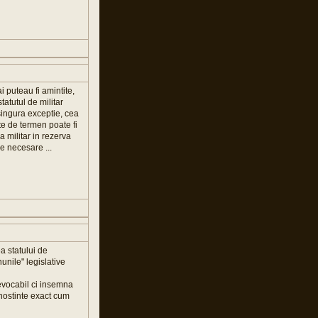
i puteau fi amintite,
atutul de militar
 singura exceptie, cea
te de termen poate fi
 militar in rezerva
e necesare ...
a statului de
unile" legislative
revocabil ci insemna
unostinte exact cum