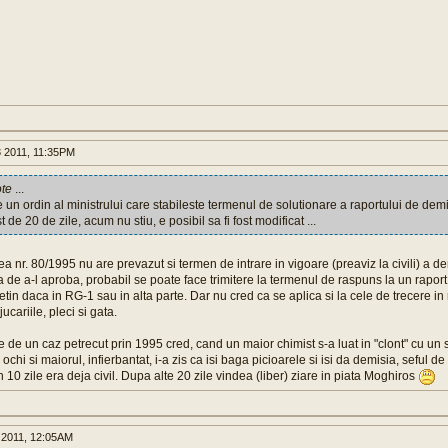
 2011, 11:35PM
ote
...
un ordin al ministrului care stabileste termenul de solutionare a raportului de demis
 de 20 de zile, acum nu stiu, e posibil sa fi fost modificat ...
ea nr. 80/1995 nu are prevazut si termen de intrare in vigoare (preaviz la civili) a de
de a-l aproba, probabil se poate face trimitere la termenul de raspuns la un raport
retin daca in RG-1 sau in alta parte. Dar nu cred ca se aplica si la cele de trecere in
 jucariile, pleci si gata.
 de un caz petrecut prin 1995 cred, cand un maior chimist s-a luat in "clont" cu un s
4 ochi si maiorul, infierbantat, i-a zis ca isi baga picioarele si isi da demisia, seful de 
in 10 zile era deja civil. Dupa alte 20 zile vindea (liber) ziare in piata Moghiros
 2011, 12:05AM