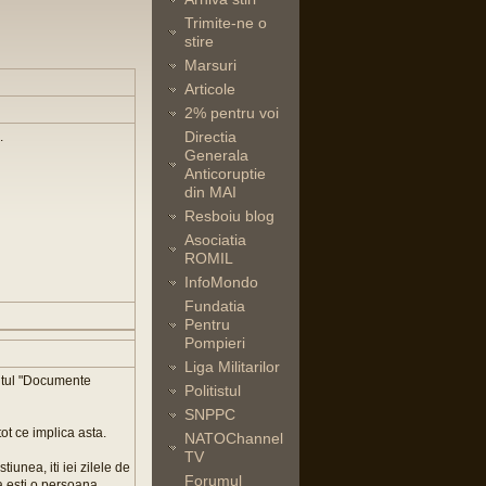
Trimite-ne o
stire
Marsuri
Articole
2% pentru voi
Directia
.
Generala
Anticoruptie
din MAI
Resboiu blog
Asociatia
ROMIL
InfoMondo
Fundatia
Pentru
Pompieri
Liga Militarilor
mentul "Documente
Politistul
SNPPC
ot ce implica asta.
NATOChannel
TV
iunea, iti iei zilele de
Forumul
a esti o persoana