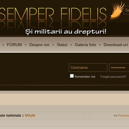
FORUM
Despre noi
Statut
Galeria foto
Download-uri
Remember me
Forgot password?
ate nationala ::
MApN
<<
Previou