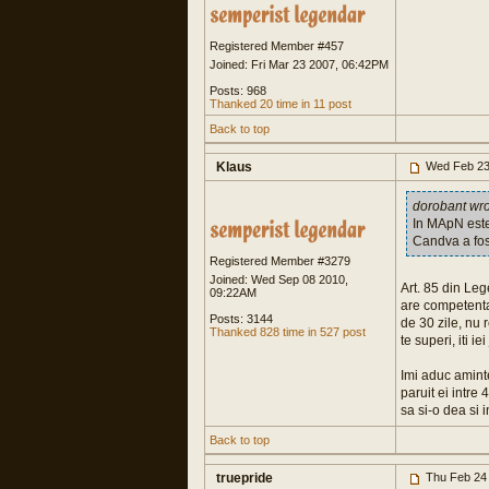
Registered Member #457
Joined: Fri Mar 23 2007, 06:42PM
Posts: 968
Thanked 20 time in 11 post
Back to top
Klaus
Wed Feb 23
dorobant wr
In MApN este 
Candva a fost
Registered Member #3279
Joined: Wed Sep 08 2010,
Art. 85 din Leg
09:22AM
are competenta 
Posts: 3144
de 30 zile, nu 
Thanked 828 time in 527 post
te superi, iti iei
Imi aduc aminte
paruit ei intre 
sa si-o dea si 
Back to top
truepride
Thu Feb 24