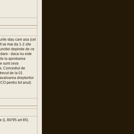
urile stau cam asa (cel
lt se mai da 1-2 zile
functiei depinde de ce
hidare - daca nu este
 de la aprobarea
re sunt ceva
a. Concediul de
trecut de la 01
avaloarea drepturilor
 CO pentru tot anul)
 (L 80/'95 art 85).