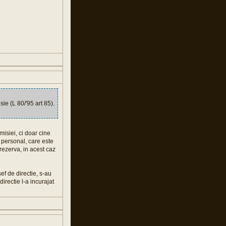
ie (L 80/'95 art 85).
misiei, ci doar cine
 personal, care este
 rezerva, in acest caz
ef de directie, s-au
directie l-a incurajat