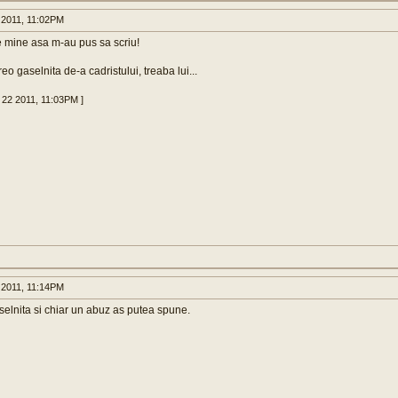
2011, 11:02PM
pe mine asa m-au pus sa scriu!
reo gaselnita de-a cadristului, treaba lui...
 22 2011, 11:03PM ]
2011, 11:14PM
selnita si chiar un abuz as putea spune.