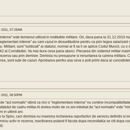
 2011, 07:29AM
nterne" este termenul utilizat in institutiile militare. Ori, daca pana la 31.12.2010 ma
glementari interne" au cam cazut in desuetitudine pentru ca prin legea salarizarii st
 Militarii, sunt "soldizati" ai statului, normal ar fi sa li se aplice Codul Muncii, cu o
42 al Constitutiei. Va mai dura ceva pana atunci. Plecarea din sistemul militar inain
 rezerva sau prin demisie. Demisia nu presupune si renuntarea la cariera militara. Ca
area, sunt sute de cazuri. Aprobarea pentru asa ceva o poti primi daca ai cunostintel
 2011, 06:50PM
de "act normativ" stiind ca nici o "reglementare interna" nu contine incompatibilitate
tatutul de cadru militar.Al doilea motiv de ce am intrebat de "act normativ" este "min
 in ultimii ani.
de la Spiru, caci demisia nu insemna incheierea raporturilor de serviciu definitiv si i
rviciu activ in rezerva, reactivarea putand fi facuta dupa necesitati(a se citi dupa c
t).