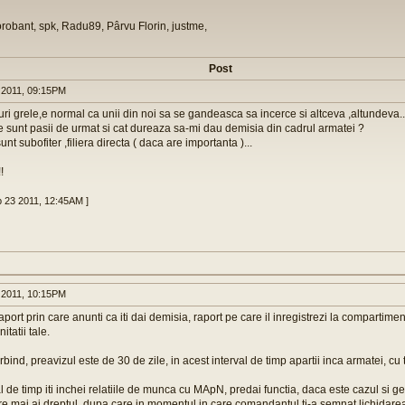
orobant, spk, Radu89, Pârvu Florin, justme,
Post
 2011, 09:15PM
ri grele,e normal ca unii din noi sa se gandeasca sa incerce si altceva ,altundeva..
e sunt pasii de urmat si cat dureaza sa-mi dau demisia din cadrul armatei ?
nt subofiter ,filiera directa ( daca are importanta )...
!
b 23 2011, 12:45AM ]
 2011, 10:15PM
aport prin care anunti ca iti dai demisia, raport pe care il inregistrezi la comparti
nitatii tale.
ind, preavizul este de 30 de zile, in acest interval de timp apartii inca armatei, cu t
al de timp iti inchei relatiile de munca cu MApN, predai functia, daca este cazul si gest
re mai ai dreptul, dupa care in momentul in care comandantul ti-a semnat lichidare