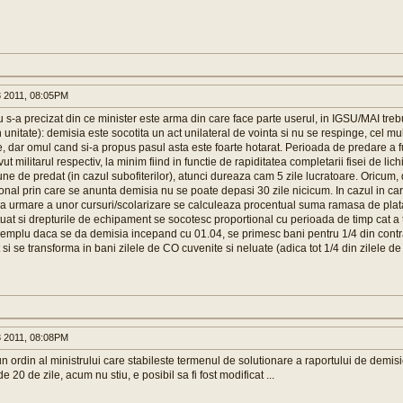
 2011, 08:05PM
u s-a precizat din ce minister este arma din care face parte userul, in IGSU/MAI treb
n unitate): demisia este socotita un act unilateral de vointa si nu se respinge, cel mu
e, dar omul cand si-a propus pasul asta este foarte hotarat. Perioada de predare a 
ut militarul respectiv, la minim fiind in functie de rapiditatea completarii fisei de lic
ne de predat (in cazul subofiterilor), atunci dureaza cam 5 zile lucratoare. Oricum,
onal prin care se anunta demisia nu se poate depasi 30 zile nicicum. In cazul in ca
 urmare a unor cursuri/scolarizare se calculeaza procentual suma ramasa de plat
uat si drepturile de echipament se socotesc proportional cu perioada de timp cat a 
xemplu daca se da demisia incepand cu 01.04, se primesc bani pentru 1/4 din contr
i se transforma in bani zilele de CO cuvenite si neluate (adica tot 1/4 din zilele de
 2011, 08:08PM
 ordin al ministrului care stabileste termenul de solutionare a raportului de demisie
 20 de zile, acum nu stiu, e posibil sa fi fost modificat ...