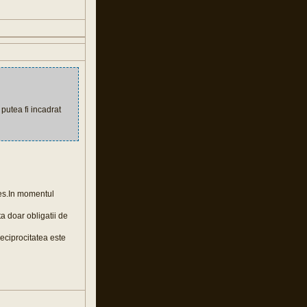
 putea fi incadrat
res.In momentul
a doar obligatii de
eciprocitatea este