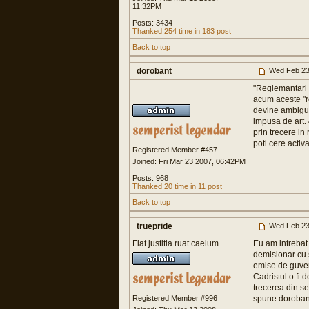
11:32PM
Posts: 3434
Thanked 254 time in 183 post
Back to top
dorobant
Wed Feb 23
"Reglemantari i
acum aceste "re
devine ambiguu.
impusa de art. 
prin trecere in
poti cere activ
Registered Member #457
Joined: Fri Mar 23 2007, 06:42PM
Posts: 968
Thanked 20 time in 11 post
Back to top
truepride
Wed Feb 23
Fiat justitia ruat caelum
Eu am intrebat 
demisionar cu s
emise de guvern
Cadristul o fi 
trecerea din se
Registered Member #996
spune doroban