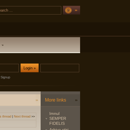
Signup
More links
Imnul
s thread
|
Next thread
>>
SEMPER
FIDELIS
Arhiva stiri