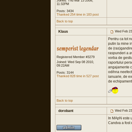
Joined: Thu Mar 13 2008,
11:32PM
Posts: 3434
Thanked 254 time in 183 post
Back to top
Klaus
Wed Feb 23
Pentru ca tot n
putin la mine i
de (ras)gandir
raspunderi a av
Registered Member #3279
vorba de gestiu
Joined: Wed Sep 08 2010,
raportului pers
09:22AM
angajamente ca
odihna neefect
Posts: 3144
Thanked 828 time in 527 post
ianuarie, de e
de echipament s
Back to top
dorobant
Wed Feb 23
In MApN este un
Candva a fost de