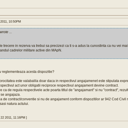
 2011, 10:50PM
 wrote
...
 de trecere in rezerva va trebui sa precizezi ca ti s-a adus la cunostinta ca nu vei mai
randul cadrelor militare active din MApN.
v reglementeaza acesta dispozitie?
rocitatea este valabalila doar daca in respectivul angajamenet este stipulata exp
respectivul act unor obligatii reciproce respectivul angajament devine contract.
 ca de regula respectivele acte poarta titlul de "angajamant" si nu "contract", rezult
e se angajaza.
a de contract/conventie si nu de angajament conform dispozitilor ar 942 Cod Civil r
sasi natura actului.
 22 2011, 11:16PM ]