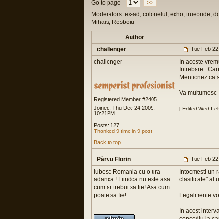
Go to page
>>
Moderators: ex-ad, colonelul, echo, truepride, d
Mihais, Resboiu
Author
challenger
Tue Feb 22
challenger
In aceste vremu
Intrebare : Car
Mentionez ca su
Va multumesc !
Registered Member #2405
Joined: Thu Dec 24 2009,
[ Edited Wed Fe
10:21PM
Posts: 127
Thanked 9 time in 9 post
Back to top
Pârvu Florin
Tue Feb 22
Iubesc Romania cu o ura
Intocmesti un r
adanca ! Fiindca nu este asa
clasificate" al u
cum ar trebui sa fie! Asa cum
poate sa fie!
Legalmente vorb
In acest interv
concediu la ca