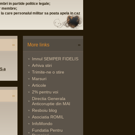
bri in partide politice legale;
lor membre;
i la care personalul militar sa poata apela in caz
More links
Imnul SEMPER FIDELIS
Arhiva stiri
 S-a
Trimite-ne o stire
Marsuri
Articole
2% pentru voi
Directia Generala
Anticoruptie din MAI
Resboiu blog
Asociatia ROMIL
InfoMondo
Fundatia Pentru