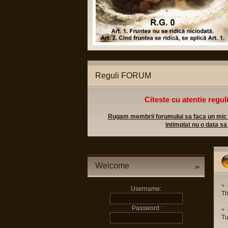
Reguli FORUM
Citeste cu atentie regul
Rugam membrii forumului sa faca un mic efo
intimplat nu o data sa
Welcome
Username:
Th
Password:
Tu