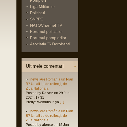
Pompieri
Liga Militarilor
Politistul
SNPPC
NATOChannel TV
Forumul politistilor
Forumul pompierilor
Asociatia "6 Dorobanti"
Ultimele comentarii
[news] Are România un Plan
B? Un alt tip de reflecții, de
Ziua Națională
Posted by
Darwin
on 29 Jun
2024, 17:31
Prettys Womans in yo
[...]
[news] Are România un Plan
B? Un alt tip de reflecții, de
Ziua Națională
Posted by
alonso
on 15 Jun