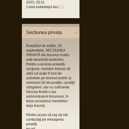
2023, 20:11
Cand esafodajul tau
[...]
Sectiunea privata
Începând de astăzi, 29
septembrie, SECŢIUNEA
PRIVATĂ din forumul nostru
este deschisă doritorilor.
Pentru a accesa această
secţiune, membrii trebuie să
aibă cel puţin 6 luni de
activitate pe forumul public şi
minimum 50 de postări, condiţii
obligatorii, dar nu suficiente.
Decizia finală o iau
administratorii forumului, în
baza acceptului membrilor
deja înscriși.
Pentru acces vă rog să mă
contactaţi pe mesageria
privată.
ex-ad