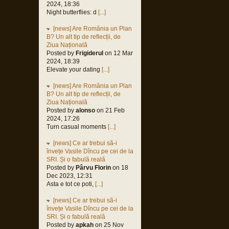
2024, 18:36
Night butterflies: d
[...]
[news] Are România un Plan
B? Un alt tip de reflecții, de
Ziua Națională
Posted by
Frigiderul
on 12 Mar
2024, 18:39
Elevate your dating
[...]
[news] Are România un Plan
B? Un alt tip de reflecții, de
Ziua Națională
Posted by
alonso
on 21 Feb
2024, 17:26
Turn casual moments
[...]
[news] Ce ar trebui să-i
învețe Vasile Dîncu pe cei de la
SRI. Și o fabulă reală
Posted by
Pârvu Florin
on 18
Dec 2023, 12:31
Asta e tot ce poti,
[...]
[news] Ce ar trebui să-i
învețe Vasile Dîncu pe cei de la
SRI. Și o fabulă reală
Posted by
apkah
on 25 Nov