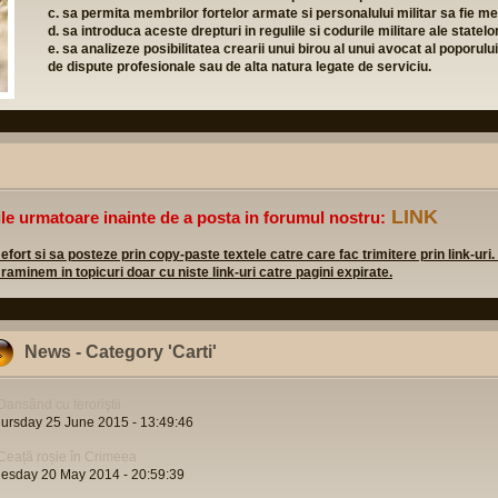
c. sa permita membrilor fortelor armate si personalului militar sa fie mem
d. sa introduca aceste drepturi in regulile si codurile militare ale state
e. sa analizeze posibilitatea crearii unui birou al unui avocat al poporulu
de dispute profesionale sau de alta natura legate de serviciu.
LINK
ile urmatoare inainte de a posta in forumul nostru:
rt si sa posteze prin copy-paste textele catre care fac trimitere prin link-uri.
 raminem in topicuri doar cu niste link-uri catre pagini expirate.
News - Category 'Carti'
Dansând cu teroriştii
ursday 25 June 2015 - 13:49:46
Ceață roșie în Crimeea
esday 20 May 2014 - 20:59:39