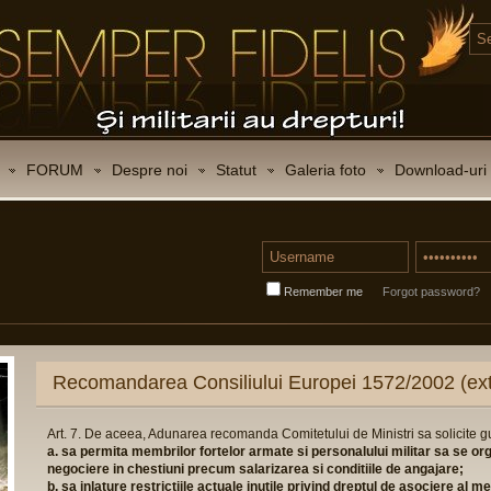
FORUM
Despre noi
Statut
Galeria foto
Download-uri
Remember me
Forgot password?
Recomandarea Consiliului Europei 1572/2002 (ext
Art. 7. De aceea, Adunarea recomanda Comitetului de Ministri sa solicite 
a. sa permita membrilor fortelor armate si personalului militar sa se or
negociere in chestiuni precum salarizarea si conditiile de angajare;
b. sa inlature restrictiile actuale inutile privind dreptul de asociere al 