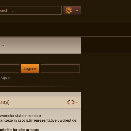
Signup
ras)
guvernelor statelor membre:
ganizeze in asociatii reprezentative cu drept de
membrilor fortelor armate;