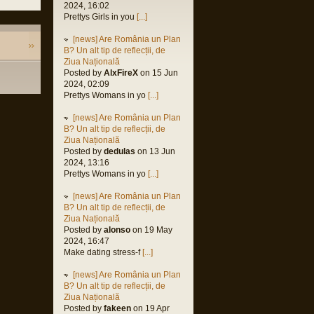
2024, 16:02
Prettys Girls in you
[...]
[news] Are România un Plan
B? Un alt tip de reflecții, de
Ziua Națională
Posted by
AlxFireX
on 15 Jun
2024, 02:09
Prettys Womans in yo
[...]
[news] Are România un Plan
B? Un alt tip de reflecții, de
Ziua Națională
Posted by
dedulas
on 13 Jun
2024, 13:16
Prettys Womans in yo
[...]
[news] Are România un Plan
B? Un alt tip de reflecții, de
Ziua Națională
Posted by
alonso
on 19 May
2024, 16:47
Make dating stress-f
[...]
[news] Are România un Plan
B? Un alt tip de reflecții, de
Ziua Națională
Posted by
fakeen
on 19 Apr