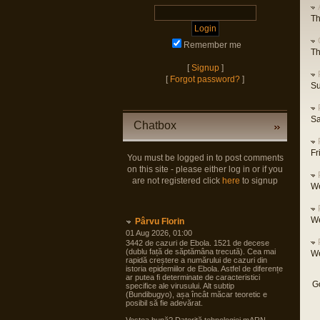
Th
Remember me
Th
[
Signup
]
[
Forgot password?
]
Su
Sa
Chatbox
Fr
You must be logged in to post comments
on this site - please either log in or if you
are not registered click
here
to signup
We
We
Pârvu Florin
01 Aug 2026, 01:00
3442 de cazuri de Ebola. 1521 de decese
(dublu față de săptămâna trecută). Cea mai
We
rapidă creștere a numărului de cazuri din
istoria epidemiilor de Ebola. Astfel de diferențe
ar putea fi determinate de caracteristici
G
specifice ale virusului. Alt subtip
(Bundibugyo), așa încât măcar teoretic e
posibil să fie adevărat.