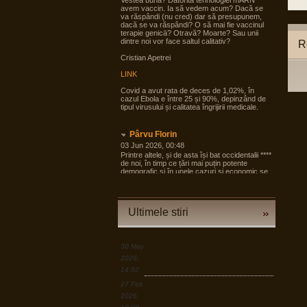
Vestea bună? Datorită tehnologiei mARN
avem vaccin. Ia să vedem acum? Dacă se
va răspândi (nu cred) dar să presupunem,
dacă se va răspândi? O să mai fie vaccinul
terapie genicā? Otravă? Moarte? Sau unii
dintre noi vor face saltul calitativ?
R
Cristian Apetrei
LINK
Covid a avut rata de deces de 1,02%, în
cazul Ebola e între 25 și 90%, depinzând de
tipul virusului și calitatea îngrijirii medicale.
Pârvu Florin
03 Jun 2026, 00:48
Printre altele, și de asta își bat occidentalii ****
de noi, în timp ce țări mai puțin potente
demografic și în unele cazuri și economic se
pregătesc pentru tot ce poate fi mai rău și
angrenează în pregăteala asta largi segmente
din societate, noi încă dezbatem cine e
agresorul.
Ultimele stiri
“Armele sunt importante, dar dacă izbucnește
războiul cea mai bună resursă a Europei sunt
oamenii.”
30 May
LINK
2026,
14:02
Pârvu Florin
27 Feb
19 Mar 2026, 00:50
2026,
Down to Earth: The Astronaut’s Perspective