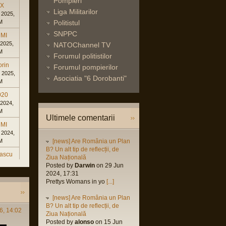
Pompieri
eX
Liga Militarilor
 2025,
M
Politistul
SNPPC
MI
 2025,
NATOChannel TV
M
Forumul politistilor
orin
Forumul pompierilor
 2025,
Asociatia "6 Dorobanti"
M
020
 2024,
M
Ultimele comentarii
MI
 2024,
M
[news] Are România un Plan
B? Un alt tip de reflecții, de
rascu
Ziua Națională
 2024,
Posted by
Darwin
on 29 Jun
M
2024, 17:31
Prettys Womans in yo
[...]
 2024,
[news] Are România un Plan
M
B? Un alt tip de reflecții, de
6, 14:02
rascu
Ziua Națională
Posted by
alonso
on 15 Jun
 2023,