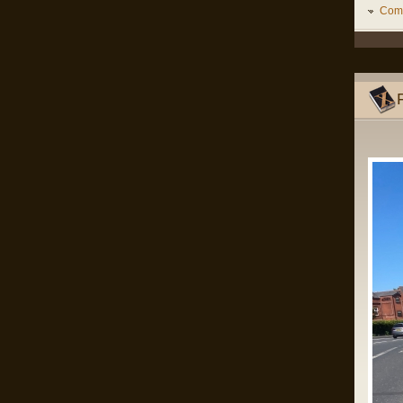
Mă rog, înțeleg că România e o țară
Come
liberă în care oricine, inclusiv prim
ministrul, poate spune orice prostie, dar
dacă Netanyahu ajunge în România și
nu e arestat imediat, nu-mi rămâne
decât să renunț la cetățenia română,
fiindcă o să-mi pierd definitiv încrederea
că țara mea e o țară civilizată care se
opune barbariei.
Pârvu Florin
28 Dec 2024, 15:24
Un domn a scris pe gardul palatului
Cotroceni mesajul: “Trădătorule,
pleacă!” și a fost amendat de
Jandarmerie.
Am rugămintea către oricine citește asta
ca daca are cunoștință că domnul
respectiv a creat un crowdfunding ca
să-și plătească amenda, să fiu informat
ca să contribui la acel fond, eu am
căutat și n am găsit nimic.
Mulțumesc anticipat!
Pârvu Florin
28 May 2024, 21:14
I specifically underlined that starvation
as a method of war and the denial of
humanitarian relief constitute Rome
statute offences. I could not have been
clearer.
As I also repeatedly underlined in my
public statements, those who do not
comply with the law should not complain