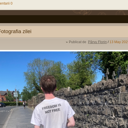
ntarii 0
Fotografia zilei
Publicat de
Pârvu Florin
/
13 May 202