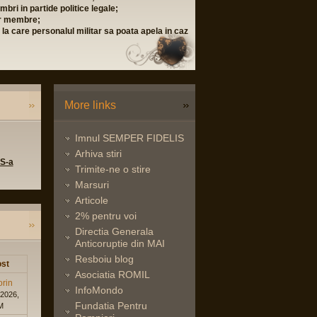
bri in partide politice legale;
lor membre;
i la care personalul militar sa poata apela in caz
More links
Imnul SEMPER FIDELIS
Arhiva stiri
 S-a
Trimite-ne o stire
Marsuri
Articole
2% pentru voi
Directia Generala
Anticoruptie din MAI
Resboiu blog
st
Asociatia ROMIL
orin
InfoMondo
 2026,
Fundatia Pentru
M