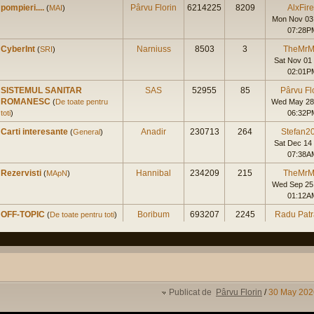
pompieri....
Pârvu Florin
6214225
8209
AlxFir
(
MAI
)
Mon Nov 03
07:28P
CyberInt
Narniuss
8503
3
TheMrM
(
SRI
)
Sat Nov 01
02:01P
SISTEMUL SANITAR
SAS
52955
85
Pârvu Fl
ROMANESC
(
De toate pentru
Wed May 28
toti
)
06:32P
Carti interesante
Anadir
230713
264
Stefan2
(
General
)
Sat Dec 14
07:38A
Rezervisti
Hannibal
234209
215
TheMrM
(
MApN
)
Wed Sep 25
01:12A
OFF-TOPIC
Boribum
693207
2245
Radu Pat
(
De toate pentru toti
)
Sun Sep 15
07:01P
Master Civil la Universitate
augustinpaled
4999
1
spk
Militara
(
Cariera in SNS
)
Tue Jan 23
11:42A
Publicat de
Pârvu Florin
/
30 May 202
Experienta nord-americana
Radu
275706
278
Radu Pat
Patrascu
(
International
)
Tue Dec 19