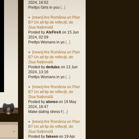
2024, 16:02
M
Prettys Girls in you
[...]
al
 2023,
[news] Are România un Plan
M
B? Un alt tip de reflecții, de
Ziua Națională
orin
Posted by
AlxFireX
on 15 Jun
 2023,
2024, 02:09
M
Prettys Womans in yo
[...]
orin
[news] Are România un Plan
 2023,
B? Un alt tip de reflecții, de
M
Ziua Națională
orin
Posted by
dedulas
on 13 Jun
2023,
2024, 13:16
M
Prettys Womans in yo
[...]
h
[news] Are România un Plan
2023,
B? Un alt tip de reflecții, de
M
Ziua Națională
Posted by
alonso
on 19 May
orin
2024, 16:47
 2022,
Make dating stress-f
[...]
M
us
[news] Are România un Plan
2022,
B? Un alt tip de reflecții, de
M
Ziua Națională
Posted by
fakeen
on 19 Apr