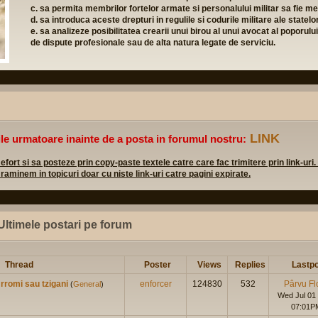
c. sa permita membrilor fortelor armate si personalului militar sa fie mem
d. sa introduca aceste drepturi in regulile si codurile militare ale state
e. sa analizeze posibilitatea crearii unui birou al unui avocat al poporulu
de dispute profesionale sau de alta natura legate de serviciu.
LINK
ile urmatoare inainte de a posta in forumul nostru:
rt si sa posteze prin copy-paste textele catre care fac trimitere prin link-uri.
 raminem in topicuri doar cu niste link-uri catre pagini expirate.
Ultimele postari pe forum
Thread
Poster
Views
Replies
Lastpo
rromi sau tzigani
enforcer
124830
532
Pârvu Fl
(
General
)
Wed Jul 01
07:01P