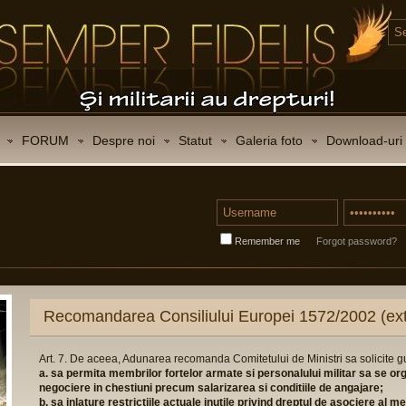
FORUM
Despre noi
Statut
Galeria foto
Download-uri
Remember me
Forgot password?
Recomandarea Consiliului Europei 1572/2002 (ext
Art. 7. De aceea, Adunarea recomanda Comitetului de Ministri sa solicite 
a. sa permita membrilor fortelor armate si personalului militar sa se or
negociere in chestiuni precum salarizarea si conditiile de angajare;
b. sa inlature restrictiile actuale inutile privind dreptul de asociere al 