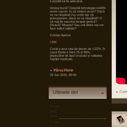
e posibil să fie adevărat.
Vestea bună? Datorită tehnologiei mARN
avem vaccin. Ia să vedem acum? Dacă
se va răspândi (nu cred) dar să
presupunem, dacă se va răspândi? O
să mai fie vaccinul terapie genicā?
Otravă? Moarte? Sau unii dintre noi vor
face saltul calitativ?
Cristian Apetrei
LINK
Covid a avut rata de deces de 1,02%, în
cazul Ebola e între 25 și 90%,
depinzând de tipul virusului și calitatea
îngrijirii medicale.
Pârvu Florin
03 Jun 2026, 00:48
Printre altele, și de asta își bat
occidentalii **** de noi, în timp ce țări mai
puțin potente demografic și în unele
cazuri și economic se pregătesc pentru
Ultimele stiri
Come
tot ce poate fi mai rău și angrenează în
pregăteala asta largi segmente din
societate, noi încă dezbatem cine e
agresorul.
30 May
“Armele sunt importante, dar dacă
2026,
izbucnește războiul cea mai bună
14:02
resursă a Europei sunt oamenii.”
27 Feb
LINK
2026,