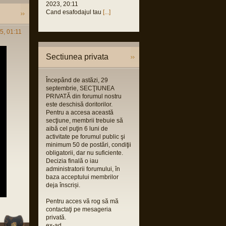
2023, 20:11
 2021,
Cand esafodajul tau
[...]
M
us
5, 01:11
 2021,
M
us
Sectiunea privata
2021,
M
Începând de astăzi, 29
us
septembrie, SECŢIUNEA
2021,
PRIVATĂ din forumul nostru
M
este deschisă doritorilor.
Pentru a accesa această
orin
secţiune, membrii trebuie să
 2021,
aibă cel puţin 6 luni de
M
activitate pe forumul public şi
orin
minimum 50 de postări, condiţii
obligatorii, dar nu suficiente.
 2021,
Decizia finală o iau
M
administratorii forumului, în
baza acceptului membrilor
deja înscriși.
Pentru acces vă rog să mă
contactaţi pe mesageria
privată.
ex-ad