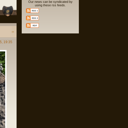
Our news can be syndicated by
using these rss feeds.
5, 19:35