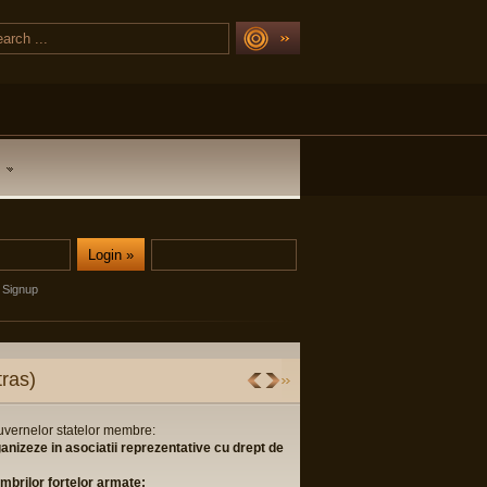
Signup
ras)
guvernelor statelor membre:
ganizeze in asociatii reprezentative cu drept de
membrilor fortelor armate;