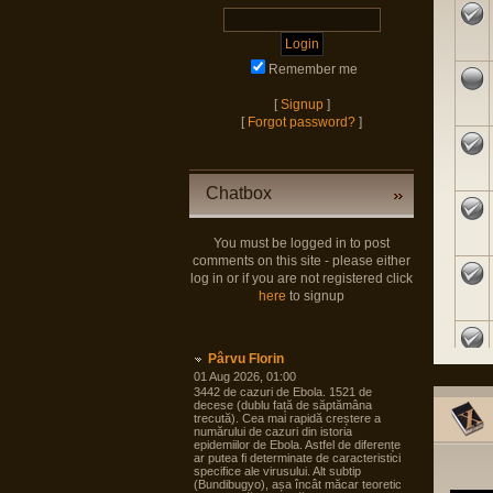
Remember me
[
Signup
]
[
Forgot password?
]
Chatbox
You must be logged in to post
comments on this site - please either
log in or if you are not registered click
here
to signup
Pârvu Florin
01 Aug 2026, 01:00
3442 de cazuri de Ebola. 1521 de
decese (dublu față de săptămâna
trecută). Cea mai rapidă creștere a
numărului de cazuri din istoria
epidemiilor de Ebola. Astfel de diferențe
ar putea fi determinate de caracteristici
specifice ale virusului. Alt subtip
(Bundibugyo), așa încât măcar teoretic