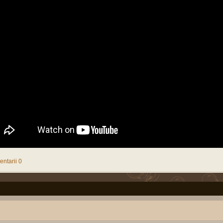
02:45P
Soldat Gradat Profesionist
Sherban
1270825
3106
Hannib
(
MApN
)
Mon Oct 02
02:52P
Politica noastra...
AKM
173118
463
Pârvu Fl
(
Arta
guvernarii
)
Mon Jul 31
08:53P
Filme
8523
158180
413
Pârvu Fl
(
De toate pentru toti
)
Tue May 09
10:59P
Muzica
Chiţac
297574
1211
Pârvu Fl
(
De toate pentru toti
)
Sat Apr 01 
03:12P
Normal
Pârvu Florin
18756
10
apka
(
De toate pentru toti
)
Fri Mar 31 
08:41P
ntarii 0
Invatamantul romanesc
truepride
305664
1035
Pârvu Fl
(
General
)
Wed Jun 22
10:23P
Master SRI - Studii de
augustinpaled
18000
3
Cassi
securitate si analiza
Fri Apr 08 
informatiilor
(
SRI
)
09:57A