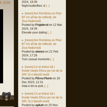
orin
2024, 18:36
6, 10:09
 2022,
Night butterflies: d
[...]
M
[news] Are România un Plan
orin
B? Un alt tip de reflecții, de
2022,
Ziua Națională
M
Posted by
Frigiderul
on 12 Mar
orin
2024, 18:39
 2022,
Elevate your dating
[...]
M
[news] Are România un Plan
orin
B? Un alt tip de reflecții, de
 2021,
Ziua Națională
M
Posted by
alonso
on 21 Feb
2024, 17:26
Turn casual moments
[...]
us
[news] Ce ar trebui să-i
 2021,
învețe Vasile Dîncu pe cei de la
M
SRI. Și o fabulă reală
Posted by
Pârvu Florin
on 18
Dec 2023, 12:31
Asta e tot ce poti,
[...]
e
[news] Ce ar trebui să-i
 2021,
învețe Vasile Dîncu pe cei de la
M
SRI. Și o fabulă reală
orin
Posted by
apkah
on 25 Nov