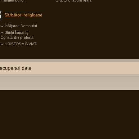
înaintea boilor.
SRI. Și o fabulă reală
Sărbători religioase
Înălţarea Domnului
Sfinţii Împăraţi
Constantin şi Elena
HRISTOS A ÎNVIAT!
ecuperari date