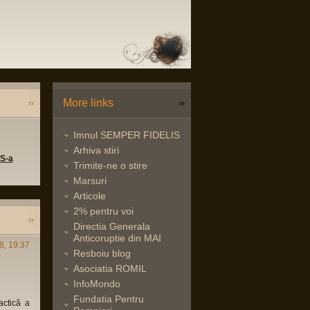
More links
Imnul SEMPER FIDELIS
Arhiva stiri
 S-a
Trimite-ne o stire
Marsuri
Articole
2% pentru voi
Directia Generala
Anticoruptie din MAI
8, 19:37
Resboiu blog
Asociatia ROMIL
InfoMondo
Fundatia Pentru
actică a