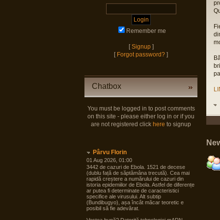
pr
Qu
Fi
Remember me
di
mo
[
Signup
]
[
Forgot password?
]
Bă
br
pa
Chatbox
L
You must be logged in to post comments
on this site - please either log in or if you
are not registered click
here
to signup
New
Pârvu Florin
01 Aug 2026, 01:00
3442 de cazuri de Ebola. 1521 de decese
(dublu față de săptămâna trecută). Cea mai
rapidă creștere a numărului de cazuri din
istoria epidemiilor de Ebola. Astfel de diferențe
ar putea fi determinate de caracteristici
specifice ale virusului. Alt subtip
(Bundibugyo), așa încât măcar teoretic e
posibil să fie adevărat.