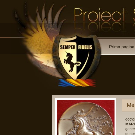
Prima pagina
Me
. 42 din 14.07.2006
docto
.05.2007
MAR
gener
gener