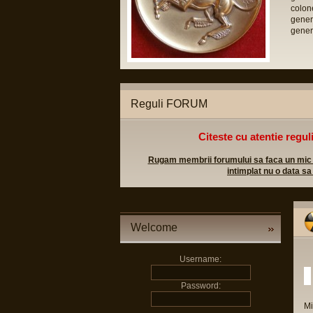
nat prin posta sau pe adresa
colone
gener
(relatii publice)
gener
 0600 0822 0451
Reguli FORUM
Citeste cu atentie regul
Rugam membrii forumului sa faca un mic efo
intimplat nu o data sa
Welcome
Username:
Password:
Mi