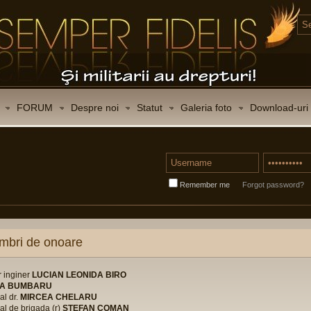
FORUM
Despre noi
Statut
Galeria foto
Download-uri
Remember me
Forgot password?
mbri de onoare
r inginer
LUCIAN LEONIDA BIRO
IA BUMBARU
al dr.
MIRCEA CHELARU
al de brigada (r)
STEFAN COMAN