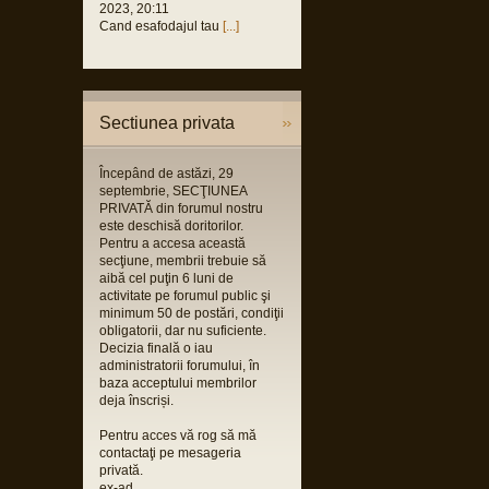
2023, 20:11
Cand esafodajul tau
[...]
Sectiunea privata
Începând de astăzi, 29
septembrie, SECŢIUNEA
PRIVATĂ din forumul nostru
este deschisă doritorilor.
Pentru a accesa această
secţiune, membrii trebuie să
aibă cel puţin 6 luni de
activitate pe forumul public şi
minimum 50 de postări, condiţii
obligatorii, dar nu suficiente.
Decizia finală o iau
administratorii forumului, în
baza acceptului membrilor
deja înscriși.
Pentru acces vă rog să mă
contactaţi pe mesageria
privată.
ex-ad