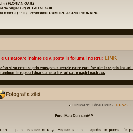
l (r)
FLORIAN GARZ
al de brigada (r)
PETRU NEGHIU
al-maior (r) dr. ing. cosmonaut
DUMITRU-DORIN PRUNARIU
LINK
ile urmatoare inainte de a posta in forumul nostru:
rt si sa posteze prin copy-paste textele catre care fac trimitere prin link-uri.
 raminem in topicuri doar cu niste link-uri catre pagini expirate.
Fotografia zilei
Publicat de
Pârvu Florin
/
10 Nov 201
Foto: Matt Dunham/AP
litari din primul batalion al Royal Anglian Regiment, ajutând la punerea în pr