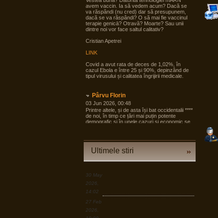
Vestea bună? Datorită tehnologiei mARN
avem vaccin. Ia să vedem acum? Dacă se
va răspândi (nu cred) dar să presupunem,
dacă se va răspândi? O să mai fie vaccinul
terapie genicā? Otravă? Moarte? Sau unii
dintre noi vor face saltul calitativ?
Cristian Apetrei
LINK
Covid a avut rata de deces de 1,02%, în
cazul Ebola e între 25 și 90%, depinzând de
tipul virusului și calitatea îngrijirii medicale.
Pârvu Florin
03 Jun 2026, 00:48
Printre altele, și de asta își bat occidentalii ****
de noi, în timp ce țări mai puțin potente
demografic și în unele cazuri și economic se
pregătesc pentru tot ce poate fi mai rău și
angrenează în pregăteala asta largi segmente
din societate, noi încă dezbatem cine e
agresorul.
Ultimele stiri
“Armele sunt importante, dar dacă izbucnește
războiul cea mai bună resursă a Europei sunt
oamenii.”
30 May
LINK
2026,
14:02
Pârvu Florin
27 Feb
19 Mar 2026, 00:50
2026,
Down to Earth: The Astronaut’s Perspective