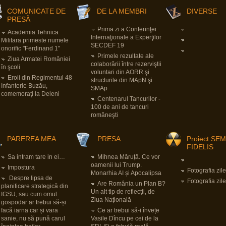
COMUNICATE DE
DE LA MEMBRI
DIVERSE
PRESĂ
Prima zi a Conferinţei
Academia Tehnica
Internaţionale a Experţilor
Militara primeste numele
SECDEF 19
onorific "Ferdinand 1"
Primele rezultate ale
Ziua Armatei României
colaborării între rezerviştii
în şcoli
voluntari din AORR şi
Eroii din Regimentul 48
structurile din MApN şi
Infanterie Buzău,
SMAp
comemoraţi la Deleni
Centenarul Tancurilor -
100 de ani de tancuri
româneşti
PAREREA MEA
PRESA
Proiect SE
FIDELIS
Sa intram tare in ei…
Mihnea Măruță. Ce vor
oamenii lui Trump.
Impostura
Fotografia zile
Monarhia AI și Apocalipsa
Despre lipsa de
Fotografia zile
Are România un Plan B?
planificare strategică din
Un alt tip de reflecții, de
IGSU, sau cum omul
Ziua Națională
gospodar ar trebui să-și
facă iarna car și vara
Ce ar trebui să-i învețe
sanie, nu să pună carul
Vasile Dîncu pe cei de la