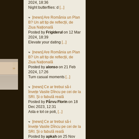
2024, 18:36
Night butterflies: d
[...]
[news] Are România un Plan
B? Un alt tip de reflecții, de
Ziua Națională
Posted by
Frigiderul
on 12 Mar
2024, 18:39
Elevate your dating
[...]
[news] Are România un Plan
B? Un alt tip de reflecții, de
Ziua Națională
Posted by
alonso
on 21 Feb
2024, 17:26
Turn casual moments
[...]
[news] Ce ar trebui să-i
învețe Vasile Dîncu pe cei de la
SRI. Și o fabulă reală
Posted by
Pârvu Florin
on 18
Dec 2023, 12:31
Asta e tot ce poti,
[...]
[news] Ce ar trebui să-i
învețe Vasile Dîncu pe cei de la
SRI. Și o fabulă reală
Posted by
apkah
on 25 Nov