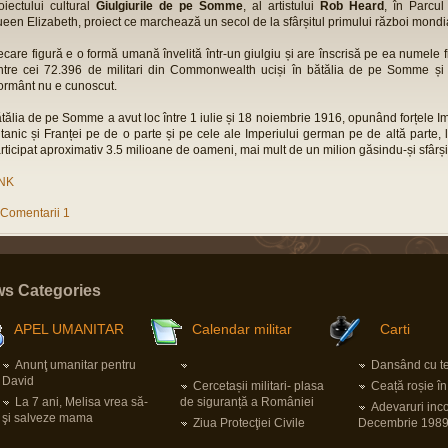
oiectului cultural
Giulgiurile de pe Somme
, al artistului
Rob Heard
, în Parcul
een Elizabeth, proiect ce marchează un secol de la sfârșitul primului război mondi
ecare figură e o formă umană învelită într-un giulgiu și are înscrisă pe ea numele 
ntre cei 72.396 de militari din Commonwealth uciși în bătălia de pe Somme și 
rmânt nu e cunoscut.
tălia de pe Somme a avut loc între 1 iulie și 18 noiembrie 1916, opunând forțele Im
itanic și Franței pe de o parte și pe cele ale Imperiului german pe de altă parte, 
rticipat aproximativ 3.5 milioane de oameni, mai mult de un milion găsindu-și sfârșit
INK
Comentarii 1
s Categories
APEL UMANITAR
Calendar militar
Carti
Anunţ umanitar pentru
Dansând cu ter
David
Cercetașii militari- plasa
Ceață roșie î
La 7 ani, Melisa vrea să-
de siguranță a României
Adevaruri inc
şi salveze mama
Ziua Protecţiei Civile
Decembrie 198