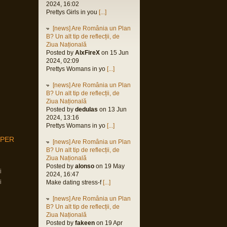
2024, 16:02
Prettys Girls in you
[...]
[news] Are România un Plan
B? Un alt tip de reflecții, de
Ziua Națională
Posted by
AlxFireX
on 15 Jun
2024, 02:09
Prettys Womans in yo
[...]
[news] Are România un Plan
B? Un alt tip de reflecții, de
Ziua Națională
Posted by
dedulas
on 13 Jun
2024, 13:16
Prettys Womans in yo
[...]
MPER
[news] Are România un Plan
B? Un alt tip de reflecții, de
Ziua Națională
Posted by
alonso
on 19 May
i
2024, 16:47
i
Make dating stress-f
[...]
[news] Are România un Plan
B? Un alt tip de reflecții, de
Ziua Națională
Posted by
fakeen
on 19 Apr