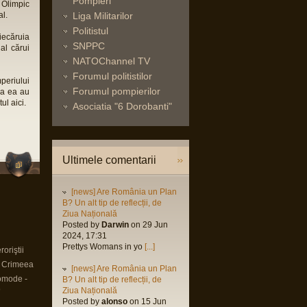
Pompieri
 Olimpic
al.
Liga Militarilor
Politistul
fiecăruia
SNPPC
al cărui
NATOChannel TV
Forumul politistilor
periului
Forumul pompierilor
la ea au
ul aici.
Asociatia "6 Dorobanti"
Ultimele comentarii
[news] Are România un Plan
B? Un alt tip de reflecții, de
Ziua Națională
Posted by
Darwin
on 29 Jun
2024, 17:31
Prettys Womans in yo
[...]
oriştii
n Crimeea
[news] Are România un Plan
omode -
B? Un alt tip de reflecții, de
9
Ziua Națională
Posted by
alonso
on 15 Jun