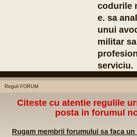
Co
Br
04
Reguli FORUM
Citeste cu atentie regulile u
posta in forumul no
Rugam membrii forumului sa faca un m