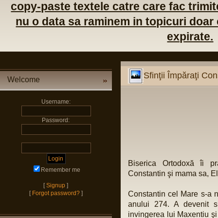
copy-paste textele catre care fac trimite
nu o data sa raminem in topicuri doar c
expirate.
Sfinţii Împăraţi Con
Welcome
Username:
Password:
Biserica Ortodoxă îi p
Remember me
Constantin şi mama sa, E
[
Signup
]
[
Forgot password?
]
Constantin cel Mare s-a nă
anului 274. A devenit 
invingerea lui Maxentiu şi a