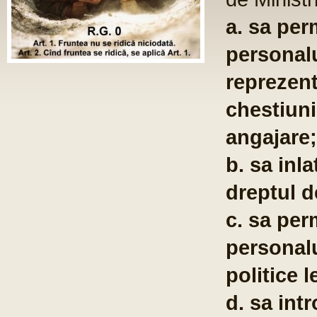
ST
Fo
com
po
te
co
pu
em