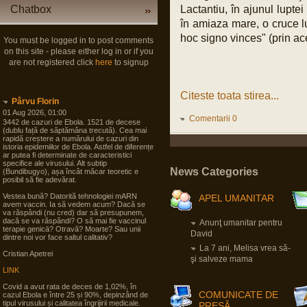
Chatbox
Lactantiu, în ajunul lupte
în amiaza mare, o cruce l
hoc signo vinces" (prin ace
You must be logged in to post comments
on this site - please either log in or if you
are not registered click
here
to signup
Citeste toata stirea...
Pârvu Florin
01 Aug 2026, 01:00
Comentarii 0
3442 de cazuri de Ebola. 1521 de decese
(dublu față de săptămâna trecută). Cea mai
rapidă creștere a numărului de cazuri din
istoria epidemiilor de Ebola. Astfel de diferențe
ar putea fi determinate de caracteristici
specifice ale virusului. Alt subtip
News Categories
(Bundibugyo), așa încât măcar teoretic e
posibil să fie adevărat.
Vestea bună? Datorită tehnologiei mARN
APEL UMANITAR
avem vaccin. Ia să vedem acum? Dacă se
va răspândi (nu cred) dar să presupunem,
dacă se va răspândi? O să mai fie vaccinul
Anunţ umanitar pentru
terapie genicā? Otravă? Moarte? Sau unii
David
dintre noi vor face saltul calitativ?
La 7 ani, Melisa vrea să-
Cristian Apetrei
şi salveze mama
LINK
Covid a avut rata de deces de 1,02%, în
COMUNICATE DE
cazul Ebola e între 25 și 90%, depinzând de
tipul virusului și calitatea îngrijirii medicale.
PRESĂ