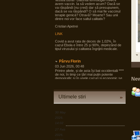
Vestea bună? Datorită tehnologiei mARN
avem vaccin. Ia să vedem acum? Dacă se
va răspândi (nu cred) dar să presupunem,
dacă se va răspândi? O să mai fie vaccinul
terapie genicā? Otravă? Moarte? Sau unii
dintre noi vor face saltul calitativ?
Cristian Apetrei
LINK
Covid a avut rata de deces de 1,02%, în
cazul Ebola e între 25 și 90%, depinzând de
tipul virusului și calitatea îngrijirii medicale.
Pârvu Florin
03 Jun 2026, 00:48
Printre altele, și de asta își bat occidentalii ****
de noi, în timp ce țări mai puțin potente
demografic și în unele cazuri și economic se
New
pregătesc pentru tot ce poate fi mai rău și
angrenează în pregăteala asta largi segmente
din societate, noi încă dezbatem cine e
agresorul.
Ultimele stiri
“Armele sunt importante, dar dacă izbucnește
războiul cea mai bună resursă a Europei sunt
oamenii.”
30 May
LINK
2026,
14:02
Pârvu Florin
27 Feb
19 Mar 2026, 00:50
2026,
Down to Earth: The Astronaut’s Perspective