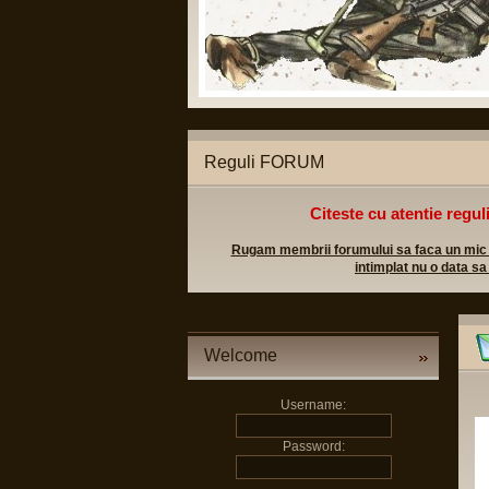
tice legale;
l militar sa poata apela in caz
Reguli FORUM
Citeste cu atentie regul
Rugam membrii forumului sa faca un mic efo
intimplat nu o data sa
Welcome
Username:
Password: