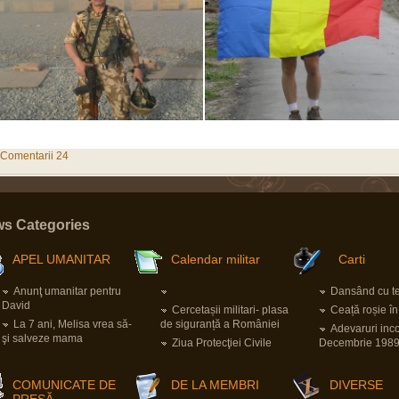
Comentarii 24
s Categories
APEL UMANITAR
Calendar militar
Carti
Anunţ umanitar pentru
Dansând cu ter
David
Cercetașii militari- plasa
Ceață roșie î
La 7 ani, Melisa vrea să-
de siguranță a României
Adevaruri inc
şi salveze mama
Ziua Protecţiei Civile
Decembrie 198
COMUNICATE DE
DE LA MEMBRI
DIVERSE