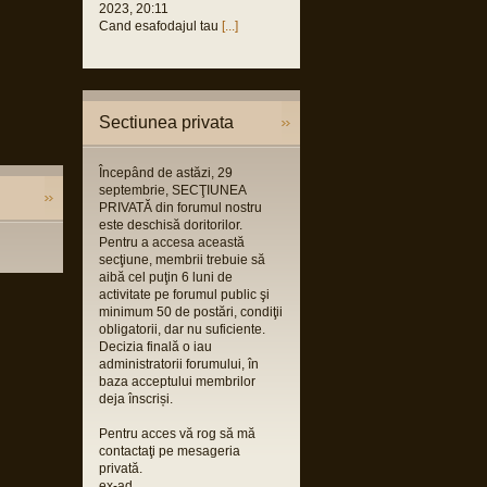
2023, 20:11
Cand esafodajul tau
[...]
Sectiunea privata
Începând de astăzi, 29
septembrie, SECŢIUNEA
PRIVATĂ din forumul nostru
este deschisă doritorilor.
Pentru a accesa această
secţiune, membrii trebuie să
aibă cel puţin 6 luni de
activitate pe forumul public şi
minimum 50 de postări, condiţii
obligatorii, dar nu suficiente.
Decizia finală o iau
administratorii forumului, în
baza acceptului membrilor
deja înscriși.
Pentru acces vă rog să mă
contactaţi pe mesageria
privată.
ex-ad