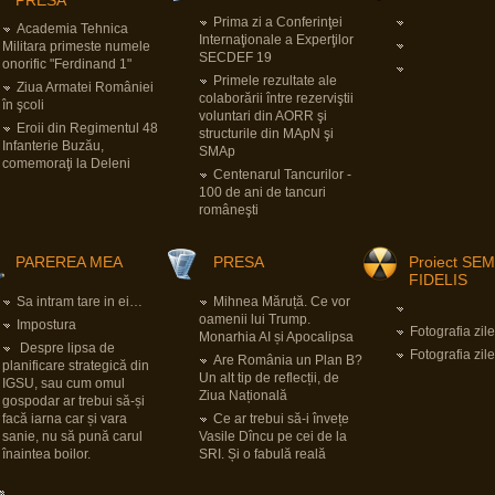
PRESĂ
Prima zi a Conferinţei
Academia Tehnica
Internaţionale a Experţilor
Militara primeste numele
SECDEF 19
onorific "Ferdinand 1"
Primele rezultate ale
Ziua Armatei României
colaborării între rezerviştii
în şcoli
voluntari din AORR şi
Eroii din Regimentul 48
structurile din MApN şi
Infanterie Buzău,
SMAp
comemoraţi la Deleni
Centenarul Tancurilor -
100 de ani de tancuri
româneşti
PAREREA MEA
PRESA
Proiect SE
FIDELIS
Sa intram tare in ei…
Mihnea Măruță. Ce vor
oamenii lui Trump.
Impostura
Fotografia zile
Monarhia AI și Apocalipsa
Despre lipsa de
Fotografia zile
Are România un Plan B?
planificare strategică din
Un alt tip de reflecții, de
IGSU, sau cum omul
Ziua Națională
gospodar ar trebui să-și
facă iarna car și vara
Ce ar trebui să-i învețe
sanie, nu să pună carul
Vasile Dîncu pe cei de la
înaintea boilor.
SRI. Și o fabulă reală