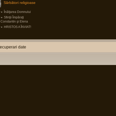
Sărbători religioase
Înălţarea Domnului
Sfinţii Împăraţi
Constantin şi Elena
HRISTOS A ÎNVIAT!
ecuperari date