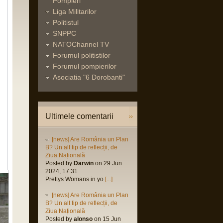
Pompieri
Liga Militarilor
Politistul
SNPPC
NATOChannel TV
Forumul politistilor
Forumul pompierilor
Asociatia "6 Dorobanti"
Ultimele comentarii
[news] Are România un Plan
B? Un alt tip de reflecții, de
Ziua Națională
Posted by
Darwin
on 29 Jun
2024, 17:31
Prettys Womans in yo
[...]
[news] Are România un Plan
B? Un alt tip de reflecții, de
Ziua Națională
Posted by
alonso
on 15 Jun