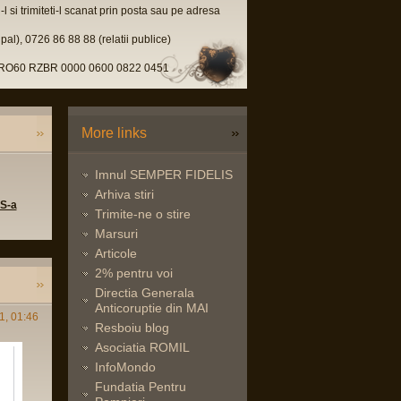
l si trimiteti-l scanat prin posta sau pe adresa
pal), 0726 86 88 88 (relatii publice)
u, RO60 RZBR 0000 0600 0822 0451
More links
Imnul SEMPER FIDELIS
Arhiva stiri
 S-a
Trimite-ne o stire
Marsuri
Articole
2% pentru voi
Directia Generala
Anticoruptie din MAI
1, 01:46
Resboiu blog
Asociatia ROMIL
InfoMondo
Fundatia Pentru