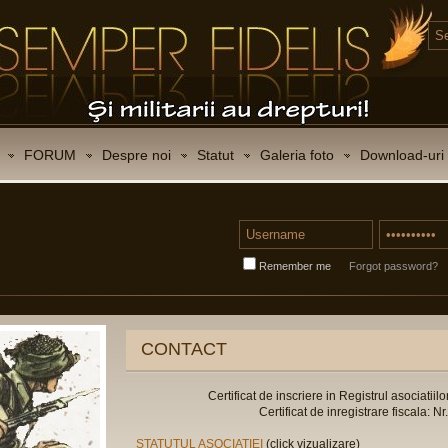
FORUM
Despre noi
Statut
Galeria foto
Download-uri
Remember me
Forgot password?
CONTACT
Certificat de inscriere in Registrul asociatiilo
Certificat de inregistrare fiscala:
STATUTUL ASOCIATIEI
(click vizualizare)