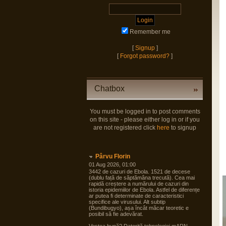
Remember me
[
Signup
]
[
Forgot password?
]
Chatbox
You must be logged in to post comments
on this site - please either log in or if you
are not registered click
here
to signup
Pârvu Florin
01 Aug 2026, 01:00
3442 de cazuri de Ebola. 1521 de decese
(dublu față de săptămâna trecută). Cea mai
rapidă creștere a numărului de cazuri din
istoria epidemiilor de Ebola. Astfel de diferențe
ar putea fi determinate de caracteristici
specifice ale virusului. Alt subtip
(Bundibugyo), așa încât măcar teoretic e
posibil să fie adevărat.