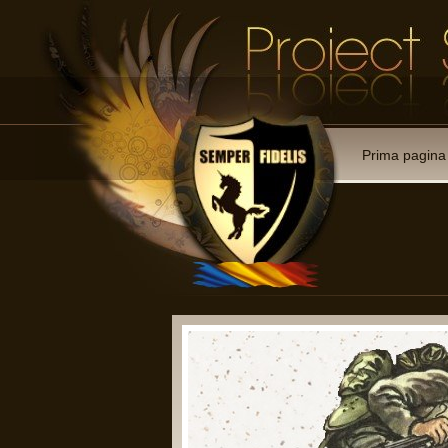
Prima pagina
 membre:
ii reprezentative cu drept de
rmate;