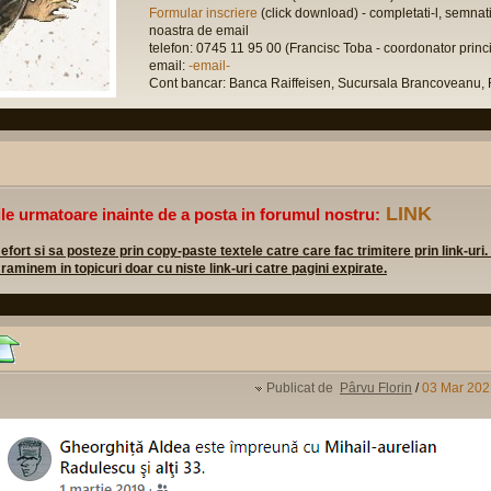
Formular inscriere
(click download) - completati-l, semnati-
noastra de email
telefon: 0745 11 95 00 (Francisc Toba - coordonator princi
email:
-email-
Cont bancar: Banca Raiffeisen, Sucursala Brancovean
LINK
ile urmatoare inainte de a posta in forumul nostru:
rt si sa posteze prin copy-paste textele catre care fac trimitere prin link-uri.
 raminem in topicuri doar cu niste link-uri catre pagini expirate.
Publicat de
Pârvu Florin
/
03 Mar 202