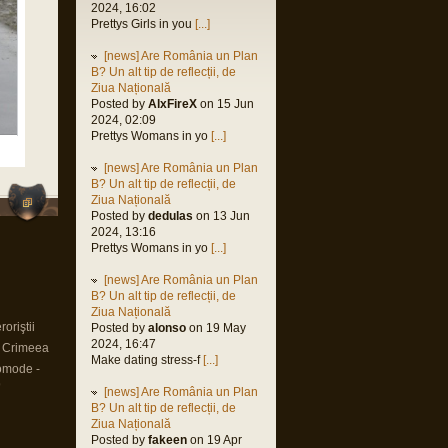
2024, 16:02
Prettys Girls in you
[...]
[news] Are România un Plan
B? Un alt tip de reflecții, de
Ziua Națională
Posted by
AlxFireX
on 15 Jun
2024, 02:09
Prettys Womans in yo
[...]
[news] Are România un Plan
B? Un alt tip de reflecții, de
Ziua Națională
Posted by
dedulas
on 13 Jun
2024, 13:16
Prettys Womans in yo
[...]
[news] Are România un Plan
B? Un alt tip de reflecții, de
Ziua Națională
oriştii
Posted by
alonso
on 19 May
2024, 16:47
n Crimeea
Make dating stress-f
[...]
omode -
9
[news] Are România un Plan
B? Un alt tip de reflecții, de
Ziua Națională
Posted by
fakeen
on 19 Apr