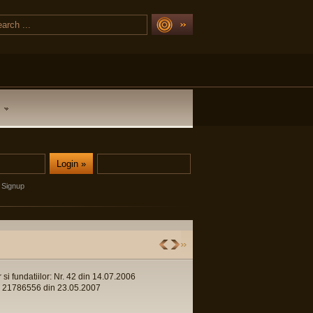
Signup
r si fundatiilor: Nr. 42 din 14.07.2006
 Nr. 21786556 din 23.05.2007