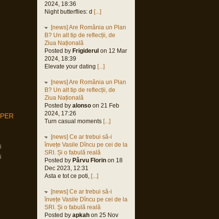
2024, 18:36
Night butterflies: d
[...]
[news] Are România un Plan
B? Un alt tip de reflecții, de
Ziua Națională
Posted by
Frigiderul
on 12 Mar
2024, 18:39
Elevate your dating
[...]
[news] Are România un Plan
B? Un alt tip de reflecții, de
Ziua Națională
Posted by
alonso
on 21 Feb
2024, 17:26
MPER
Turn casual moments
[...]
[news] Ce ar trebui să-i
învețe Vasile Dîncu pe cei de la
i
SRI. Și o fabulă reală
i
Posted by
Pârvu Florin
on 18
Dec 2023, 12:31
Asta e tot ce poti,
[...]
[news] Ce ar trebui să-i
învețe Vasile Dîncu pe cei de la
SRI. Și o fabulă reală
Posted by
apkah
on 25 Nov