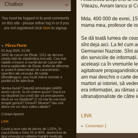
Chatbox
Viteazu, Avram Iancu și C
You must be logged in to post comments
Mda. 400 000 de evrei, 15
on this site - please either log in or if you
mama mea, profesor de isto
are not registered click
here
to signup
Se dă toată lumea de ceasul
sînt deja aici. La fel cum a
Pârvu Florin
Germaniei Naziste. Sînt aici
01 Aug 2026, 01:00
3442 de cazuri de Ebola. 1521 de decese
din serviciile de informații
(dublu față de săptămâna trecută). Cea mai
rapidă creștere a numărului de cazuri din
aceleași ca în vremurile l
istoria epidemiilor de Ebola. Astfel de diferențe
ar putea fi determinate de caracteristici
agitatoare propagandistice 
specifice ale virusului. Alt subtip
am mai deschis o carte de 
(Bundibugyo), așa încât măcar teoretic e
posibil să fie adevărat.
martori ai istoriei, să ve
Vestea bună? Datorită tehnologiei mARN
era informației, au rămas a
avem vaccin. Ia să vedem acum? Dacă se
va răspândi (nu cred) dar să presupunem,
ultranaționaliste de către 
dacă se va răspândi? O să mai fie vaccinul
terapie genicā? Otravă? Moarte? Sau unii
dintre noi vor face saltul calitativ?
Cristian Apetrei
LINK
LINK
Comentarii 1
Covid a avut rata de deces de 1,02%, în
cazul Ebola e între 25 și 90%, depinzând de
tipul virusului și calitatea îngrijirii medicale.