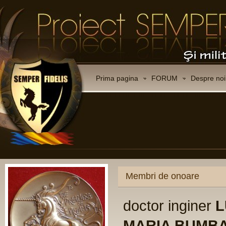
Prima pagina
FORUM
Despre noi
Membri de onoare
doctor inginer
L
MARIA BUMB