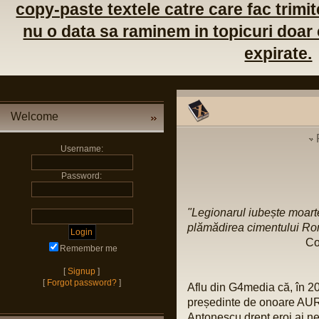
copy-paste textele catre care fac trimite
nu o data sa raminem in topicuri doar c
expirate.
Welcome
Username:
Password:
"Legionarul iubește moarte
plămădirea cimentului Ro
Co
Remember me
[
Signup
]
[
Forgot password?
]
Aflu din G4media că, în 2
președinte de onoare AUR,
Antonescu drept eroi ai ne