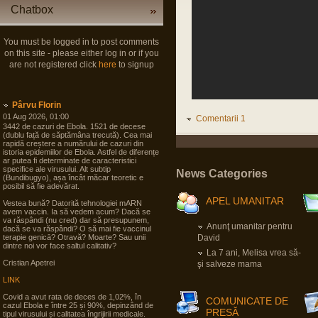
Chatbox
You must be logged in to post comments
on this site - please either log in or if you
are not registered click
here
to signup
Pârvu Florin
01 Aug 2026, 01:00
Comentarii 1
3442 de cazuri de Ebola. 1521 de decese
(dublu față de săptămâna trecută). Cea mai
rapidă creștere a numărului de cazuri din
istoria epidemiilor de Ebola. Astfel de diferențe
ar putea fi determinate de caracteristici
specifice ale virusului. Alt subtip
News Categories
(Bundibugyo), așa încât măcar teoretic e
posibil să fie adevărat.
APEL UMANITAR
Vestea bună? Datorită tehnologiei mARN
avem vaccin. Ia să vedem acum? Dacă se
va răspândi (nu cred) dar să presupunem,
Anunţ umanitar pentru
dacă se va răspândi? O să mai fie vaccinul
terapie genicā? Otravă? Moarte? Sau unii
David
dintre noi vor face saltul calitativ?
La 7 ani, Melisa vrea să-
Cristian Apetrei
şi salveze mama
LINK
Covid a avut rata de deces de 1,02%, în
COMUNICATE DE
cazul Ebola e între 25 și 90%, depinzând de
PRESĂ
tipul virusului și calitatea îngrijirii medicale.