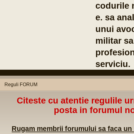
codurile militare ale statelor m
e. sa analizeze posibilitatea crea
unui avocat al poporului la car
militar sa poata apela in caz de
profesionale sau de alta natura
serviciu.
Reguli FORUM
Citeste cu atentie regulile u
posta in forumul no
Rugam membrii forumului sa faca un m