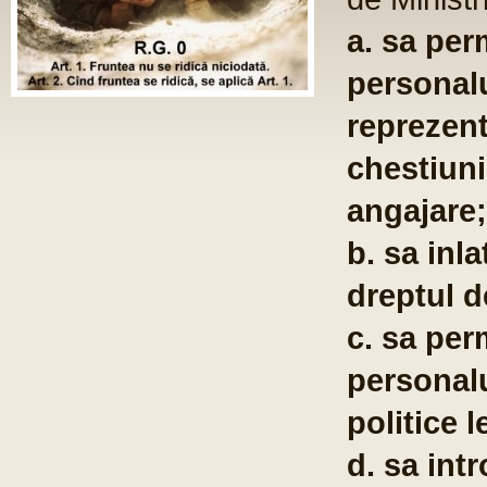
a. sa permita membrilor fortelor
personalului militar sa se organ
reprezentative cu drept de nego
chestiuni precum salarizarea si 
angajare;
b. sa inlature restrictiile actuale
dreptul de asociere al membrilo
c. sa permita membrilor fortelor
personalului militar sa fie memb
politice legale;
d. sa introduca aceste drepturi i