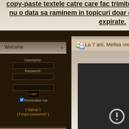
copy-paste textele catre care fac trimite
nu o data sa raminem in topicuri doar c
expirate.
La 7 ani, Melisa v
Welcome
Username:
Password:
Remember me
[
Signup
]
[
Forgot password?
]