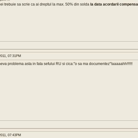
iei trebuie sa scrie ca ai dreptul la max. 50% din solda
la data acordarii compensat
011, 07:31PM
ineva problema asta in fata sefului RU si cica:"o sa ma documentez"!aaaaahh!!!!!!
011, 07:43PM