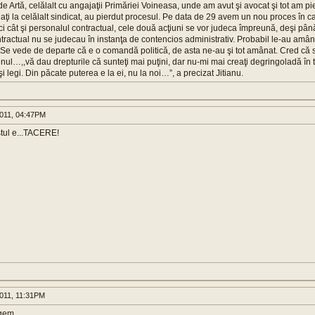
e Artă, celălalt cu angajaţii Primăriei Voineasa, unde am avut şi avocat şi tot am pie
liaţi la celălalt sindicat, au pierdut procesul. Pe data de 29 avem un nou proces în ca
ici cât şi personalul contractual, cele două acţiuni se vor judeca împreună, deşi pâ
tractual nu se judecau în instanţa de contencios administrativ. Probabil le-au amân
 Se vede de departe că e o comandă politică, de asta ne-au şi tot amânat. Cred că s
enul…,,vă dau drepturile că sunteţi mai puţini, dar nu-mi mai creaţi degringoladă în 
 legi. Din păcate puterea e la ei, nu la noi…”, a precizat Jitianu.
011, 04:47PM
stul e...TACERE!
011, 11:31PM
gem ...