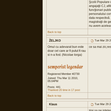
Şcolii Populare d
angajaţii CJ, afi
funcţionari publ
personalului con
data respectivă.
magistraţii de g
nu avem aceleaşi
Back to top
ŽELJKO
Tue Mar 29 2
Omul cu adevarat bun este
ce sa mai zic,re
doar cel care ar fi putut fi rau
si n-a fost. (Nicolae Iorga)
Registered Member #2730
Joined: Thu Mar 11 2010,
05:04PM
Posts: 441
Thanked 20 time in 17 post
Back to top
Klaus
Tue Mar 29 2
Hai sa ne intele