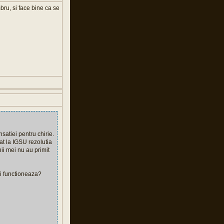
ru, si face bine ca se
satiei pentru chirie.
tat la IGSU rezolutia
ii mei nu au primit
ai functioneaza?