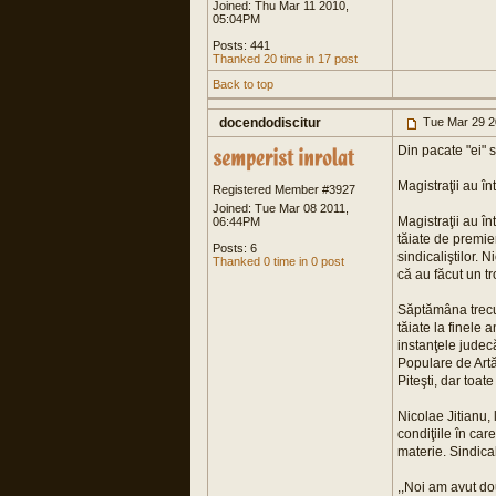
Joined: Thu Mar 11 2010,
05:04PM
Posts: 441
Thanked 20 time in 17 post
Back to top
docendodiscitur
Tue Mar 29 2
Din pacate "ei" s
Magistraţii au î
Registered Member #3927
Joined: Tue Mar 08 2011,
Magistraţii au în
06:44PM
tăiate de premie
Posts: 6
sindicaliştilor. 
Thanked 0 time in 0 post
că au făcut un tr
Săptămâna trecut
tăiate la finele 
instanţele judec
Populare de Artă
Piteşti, dar toate
Nicolae Jitianu,
condiţiile în car
materie. Sindical
,,Noi am avut dou