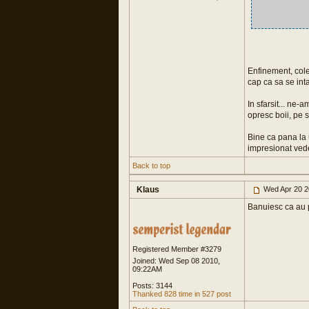
Enfinement, cole
cap ca sa se int
In sfarsit... ne
opresc boii, pe su
Bine ca pana la 
impresionat vede
Back to top
Klaus
Wed Apr 20 2
Banuiesc ca au p
Registered Member #3279
Joined: Wed Sep 08 2010,
09:22AM
Posts: 3144
Thanked 828 time in 527 post