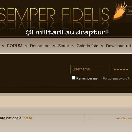
FORUM
Despre noi
Statut
Galeria foto
Download-uri
Remember me
Forgot password?
ate nationala ::
MAI
<<
Previou