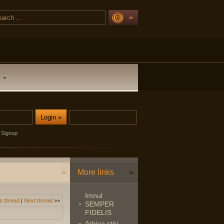
Signup
More links
Imnul
s thread
|
Next thread
>>
SEMPER
FIDELIS
Arhiva stiri