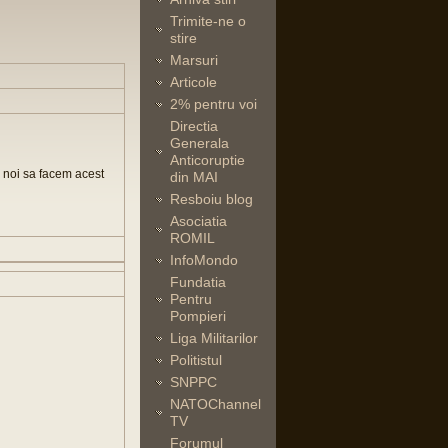
Trimite-ne o
stire
Marsuri
Articole
2% pentru voi
Directia
Generala
Anticoruptie
i noi sa facem acest
din MAI
Resboiu blog
Asociatia
ROMIL
InfoMondo
Fundatia
Pentru
Pompieri
Liga Militarilor
Politistul
SNPPC
NATOChannel
TV
Forumul