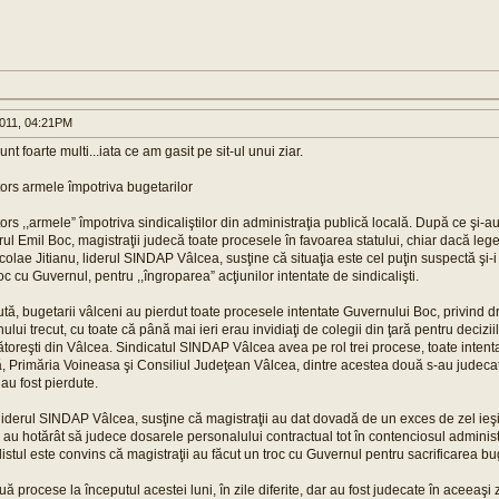
011, 04:21PM
unt foarte multi...iata ce am gasit pe sit-ul unui ziar.
ntors armele împotriva bugetarilor
tors ,,armele” împotriva sindicaliştilor din administraţia publică locală. După ce şi-au
rul Emil Boc, magistraţii judecă toate procesele în favoarea statului, chiar dacă leg
Nicolae Jitianu, liderul SINDAP Vâlcea, susţine că situaţia este cel puţin suspectă şi-
oc cu Guvernul, pentru ,,îngroparea” acţiunilor intentate de sindicalişti.
ă, bugetarii vâlceni au pierdut toate procesele intentate Guvernului Boc, privind dr
anului trecut, cu toate că până mai ieri erau invidiaţi de colegii din ţară pentru decizii
ătoreşti din Vâlcea. Sindicatul SINDAP Vâlcea avea pe rol trei procese, toate intenta
, Primăria Voineasa şi Consiliul Judeţean Vâlcea, dintre acestea două s-au judecat
 au fost pierdute.
 liderul SINDAP Vâlcea, susţine că magistraţii au dat dovadă de un exces de zel ieşi
e au hotărât să judece dosarele personalului contractual tot în contenciosul administr
istul este convins că magistraţii au făcut un troc cu Guvernul pentru sacrificarea bug
ă procese la începutul acestei luni, în zile diferite, dar au fost judecate în aceeaşi z