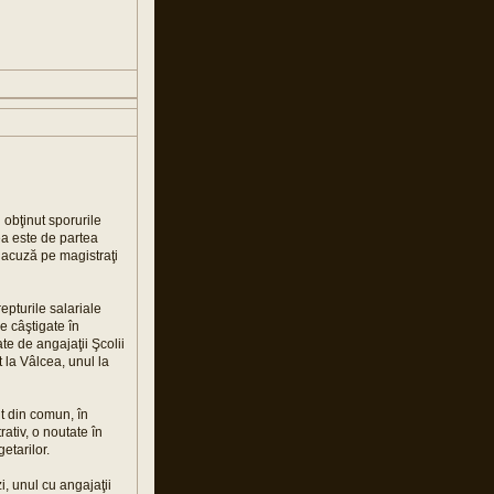
 obţinut sporurile
ea este de partea
i acuză pe magistraţi
epturile salariale
le câştigate în
te de angajaţii Şcolii
 la Vâlcea, unul la
t din comun, în
ativ, o noutate în
etarilor.
i, unul cu angajaţii