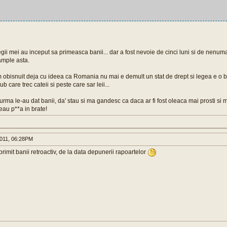
gii mei au inceput sa primeasca banii... dar a fost nevoie de cinci luni si de nenuma
ample asta.
-am obisnuit deja cu ideea ca Romania nu mai e demult un stat de drept si legea e o b
b care trec cateii si peste care sar leii...
urma le-au dat banii, da' stau si ma gandesc ca daca ar fi fost oleaca mai prosti si 
au p**a in brate!
011, 06:28PM
rimit banii retroactiv, de la data depunerii rapoartelor