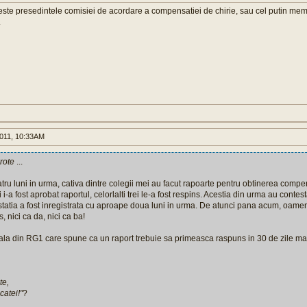
ste presedintele comisiei de acordare a compensatiei de chirie, sau cel putin memb
.
011, 10:33AM
rote
...
atru luni in urma, cativa dintre colegii mei au facut rapoarte pentru obtinerea compen
 i-a fost aprobat raportul, celorlalti trei le-a fost respins. Acestia din urma au contes
estatia a fost inregistrata cu aproape doua luni in urma. De atunci pana acum, oamen
, nici ca da, nici ca ba!
 ala din RG1 care spune ca un raport trebuie sa primeasca raspuns in 30 de zile m
te,
catei!"
?