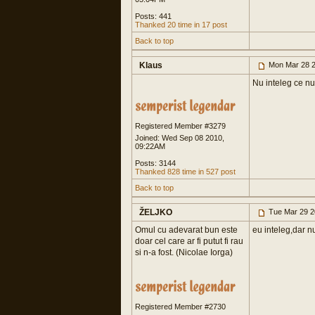
Posts: 441
Thanked 20 time in 17 post
Back to top
Klaus
Mon Mar 28 2
Nu inteleg ce nu
Registered Member #3279
Joined: Wed Sep 08 2010,
09:22AM
Posts: 3144
Thanked 828 time in 527 post
Back to top
ŽELJKO
Tue Mar 29 2
Omul cu adevarat bun este
eu inteleg,dar nu
doar cel care ar fi putut fi rau
si n-a fost. (Nicolae Iorga)
Registered Member #2730