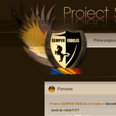
Prima pagina
Forums
Proiect SEMPER FIDELIS
::
Forums
:: Securit
banii de chirie?!?!?