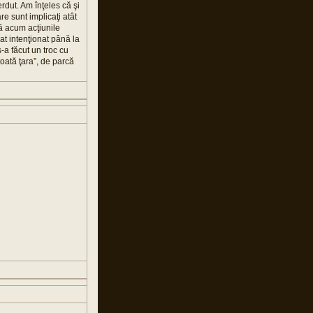
rdut. Am înţeles că şi
re sunt implicaţi atât
nă acum acţiunile
at intenţionat până la
-a făcut un troc cu
toată ţara”, de parcă