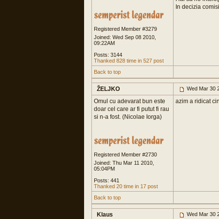
In decizia comis
Registered Member #3279
Joined: Wed Sep 08 2010,
09:22AM
Posts: 3144
Thanked 828 time in 527 post
Back to top
ŽELJKO
Wed Mar 30 2
Omul cu adevarat bun este
azim a ridicat c
doar cel care ar fi putut fi rau
si n-a fost. (Nicolae Iorga)
Registered Member #2730
Joined: Thu Mar 11 2010,
05:04PM
Posts: 441
Thanked 20 time in 17 post
Back to top
Klaus
Wed Mar 30 2