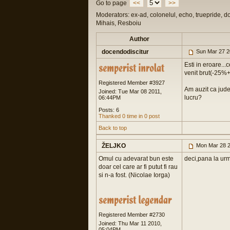
Go to page
<<
>>
Moderators: ex-ad, colonelul, echo, truepride, d
Mihais, Resboiu
Author
docendodiscitur
Sun Mar 27 2
Esti in eroare..
venit brut(-25%+
Registered Member #3927
Am auzit ca jude
Joined: Tue Mar 08 2011,
lucru?
06:44PM
Posts: 6
Thanked 0 time in 0 post
Back to top
ŽELJKO
Mon Mar 28 2
Omul cu adevarat bun este
deci,pana la ur
doar cel care ar fi putut fi rau
si n-a fost. (Nicolae Iorga)
Registered Member #2730
Joined: Thu Mar 11 2010,
05:04PM