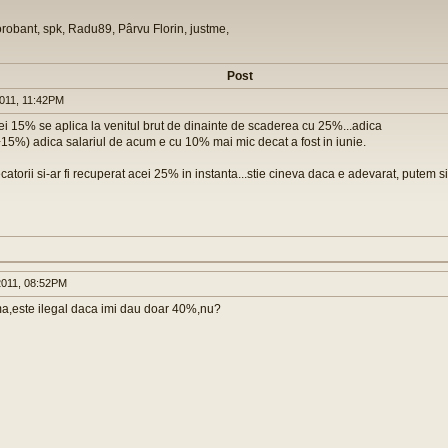
orobant, spk, Radu89, Pârvu Florin, justme,
Post
011, 11:42PM
.cei 15% se aplica la venitul brut de dinainte de scaderea cu 25%...adica
15%) adica salariul de acum e cu 10% mai mic decat a fost in iunie.
catorii si-ar fi recuperat acei 25% in instanta...stie cineva daca e adevarat, putem s
011, 08:52PM
ma,este ilegal daca imi dau doar 40%,nu?