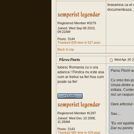
Inseamna ca el e
documenteaza..
Registered Member #3279
Joined: Wed Sep 08 2010,
09:22AM
Posts: 3144
Thanked 828 time in 527 post
Back to top
Pârvu Florin
Wed Apr 20 2
Iubesc Romania cu o ura
Parvu Florin w
adanca ! Fiindca nu este asa
cum ar trebui sa fie! Asa cum
Cu vreo trei-p
poate sa fie!
Unuia dintre ei
initiala. Cont
nici un raspuns
Oare articolul
Registered Member #1287
Sau....
Joined: Wed Dec 10 2008,
11:28AM
"Eu voi egalita
Dar nu pentru 
Posts: 2143
Thanked 665 time in 429 post