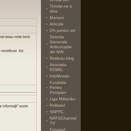
Trimite-ne o
stire
Marsuri
Articole
2% pentru voi
Directia
mai beau niste beri)
Generala
Anticoruptie
modificari. !lol
din MAI
Resboiu blog
Asociatia
ROMIL
InfoMondo
Fundatia
Pentru
Pompieri
Liga Militarilor
Politistul
de informaţii" acele
SNPPC
NATOChannel
TV
Forumul