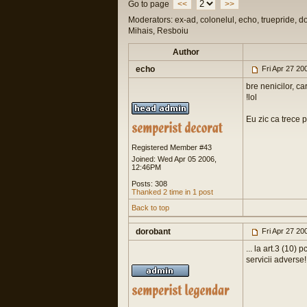
Go to page
<<
>>
Moderators: ex-ad, colonelul, echo, truepride, d
Mihais, Resboiu
Author
echo
Fri Apr 27 20
bre nenicilor, c
!lol
Eu zic ca trece p
Registered Member #43
Joined: Wed Apr 05 2006,
12:46PM
Posts: 308
Thanked 2 time in 1 post
Back to top
dorobant
Fri Apr 27 20
... la art.3 (10) 
servicii adverse