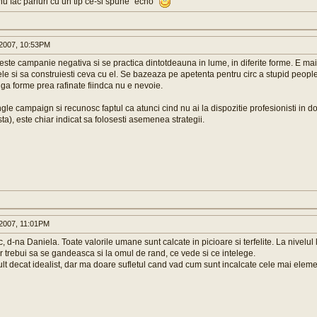
nu fac pariuri cu un tip ce-si spune "echo"
2007, 10:53PM
ste campanie negativa si se practica dintotdeauna in lume, in diferite forme. E mai 
rele si sa construiesti ceva cu el. Se bazeaza pe apetenta pentru circ a stupid people 
nga forme prea rafinate fiindca nu e nevoie.
le campaign si recunosc faptul ca atunci cind nu ai la dispozitie profesionisti in do
a), este chiar indicat sa folosesti asemenea strategii.
2007, 11:01PM
, d-na Daniela. Toate valorile umane sunt calcate in picioare si terfelite. La nivelul 
r trebui sa se gandeasca si la omul de rand, ce vede si ce intelege.
ult decat idealist, dar ma doare sufletul cand vad cum sunt incalcate cele mai ele