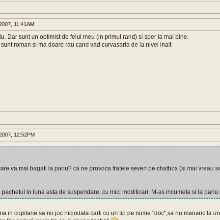
2007, 11:41AM
. Dar sunt un optimist de felul meu (in primul rand) si sper la mai bine.
d sunt roman si ma doare rau cand vad curvasaria de la nivel inalt
2007, 12:52PM
 care va mai bagati la pariu? ca ne provoca fratele seven pe chatbox (si mai vreau 
e pachetul in luna asta de suspendare, cu mici modificari. M-as incumeta si la pariu p
a in copilarie sa nu joc niciodata carti cu un tip pe nume "doc",sa nu mananc la u