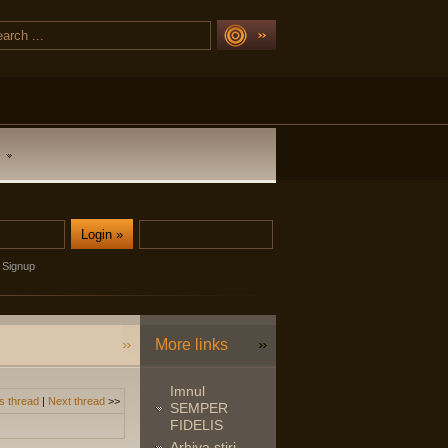
Signup
More links
Imnul
s thread
|
Next thread
>>
SEMPER
FIDELIS
Arhiva stiri