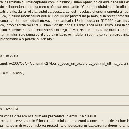
era insarcinata cu interceptarea comunicatiilor, Curtea apreciind ca este necesara ex
ate independente de cea care a efectuat ascultarile. "Curtea a salutat modificarile le
atiile sale, dar a reliefat faptul ca acestea au fost introduse ulterior momentului fa
tul ca, in ciuda modificarilor aduse Codului de procedura penala, si in prezent mas
ocuror, conform procedurii prevazute de articolul 13 din Legea nr. 51/1991, care nu 
 ca, intr-o decizie recenta, Curtea Constitutionala a statuat ca acest articol este in 
titutiei, invocand caracterul special al Legii nr. 51/1991. In ambele hotarari, Curt
amantului nicio suma cu titlu de satisfactie echitabila, in opinia sa constatarea incal
prezentand o reparatie suficienta."
007, 10:27AM
dianul.ro/2007/05/04/editorial-c27/legile_secu_un_accelerat_senatul_ultima_gara-s
4 2007, 10:30AM ]
007, 12:25PM
ma vor sa o treaca asa cum era prezentata in emisiune?Jesus!
mai atras ceva atentia.Stimatul prim ministru nu a comis cumva un act de tradare in 
au mai putin direct demisterea presedintelui,persoana in fata careia a depus jurama