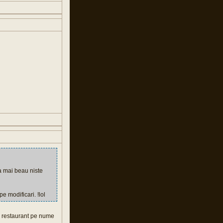
sa mai beau niste
e modificari. !lol
n restaurant pe nume