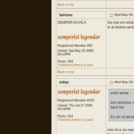
Back to top
batranu
Wed May 09 
SEMPER ACVILA
Da mai om simplu
In al doilea ran
Registered Member #93
Joined: Sat May 20 2006,
06:10PM
Posts: 594
Thanked 6 time in 6 post
Back to top
mihai
Wed May 09 
echo wrote
...
Registered Member #153
bre nenicilor,
Joined: Thu Jul 27 2006,
beri) !lol
04:53PM
Posts: 614
Eu zic ca trec
Thanked 3 time in 3 post
mie mi-a zis mam