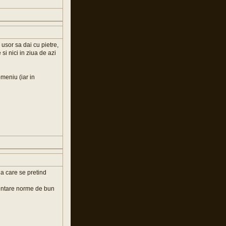
usor sa dai cu pietre,
si nici in ziua de azi
meniu (iar in
la care se pretind
mentare norme de bun