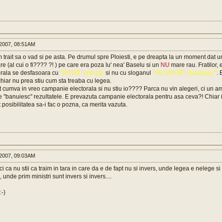
2007, 08:51AM
trait sa o vad si pe asta. Pe drumul spre Ploiesti, e pe dreapta la un moment dat 
re (al cui o fi???? ?! ) pe care era poza lu' nea' Baselu si un
NU
mare rau. Fratilor, 
rala se desfasoara cu
"VOTATI branza"
si nu cu sloganul
"NU VOTATI cascavalu'"
. 
chiar nu prea stiu cum sta treaba cu legea.
at cumva in vreo campanie electorala si nu stiu io???? Parca nu vin alegeri, ci un 
e "banuiesc" rezultatele. E prevazuta campanie electorala pentru asa ceva?! Chiar 
posibilitatea sa-i fac o pozna, ca merita vazuta.
2007, 09:03AM
aci ca nu stii ca traim in tara in care da e de fapt nu si invers, unde legea e nelege s
, unde prim ministri sunt invers si invers....
:-)