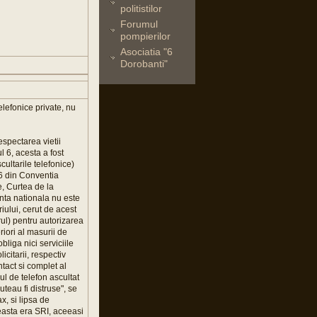
politistilor
Forumul
pompierilor
Asociatia "6
Dorobanti"
lefonice private, nu
espectarea vietii
ul 6, acesta a fost
ultarile telefonice)
i 6 din Conventia
e, Curtea de la
anta nationala nu este
ului, cerut de acest
rul) pentru autorizarea
riori al masurii de
bliga nici serviciile
citarii, respectiv
ntact si complet al
ul de telefon ascultat
uteau fi distruse", se
x, si lipsa de
aceasta era SRI, aceeasi