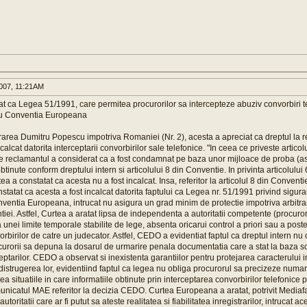
007, 11:21AM
 ca Legea 51/1991, care permitea procurorilor sa intercepteze abuziv convorbiri te
cu Conventia Europeana
ararea Dumitru Popescu impotriva Romaniei (Nr. 2), acesta a apreciat ca dreptul la r
ncalcat datorita interceptarii convorbirilor sale telefonice. "In ceea ce priveste articol
 reclamantul a considerat ca a fost condamnat pe baza unor mijloace de proba (asc
btinute conform dreptului intern si articolului 8 din Conventie. In privinta articolulu
 a constatat ca acesta nu a fost incalcat. Insa, referitor la articolul 8 din Conventi
statat ca acesta a fost incalcat datorita faptului ca Legea nr. 51/1991 privind sigur
entia Europeana, intrucat nu asigura un grad minim de protectie impotriva arbitrari
ntiei. Astfel, Curtea a aratat lipsa de independenta a autoritatii competente (procuro
sa unei limite temporale stabilite de lege, absenta oricarui control a priori sau a poste
rbirilor de catre un judecator. Astfel, CEDO a evidentiat faptul ca dreptul intern nu o
ocurorii sa depuna la dosarul de urmarire penala documentatia care a stat la baza soli
ceptarilor. CEDO a observat si inexistenta garantiilor pentru protejarea caracterului i
i distrugerea lor, evidentiind faptul ca legea nu obliga procurorul sa precizeze numar
ea situatiile in care informatiile obtinute prin interceptarea convorbirilor telefonice p
unicatul MAE referitor la decizia CEDO. Curtea Europeana a aratat, potrivit Mediafa
toritatii care ar fi putut sa ateste realitatea si fiabilitatea inregistrarilor, intrucat 