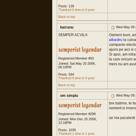
Posts: 139
Thanked 0 time in 0 post
Back to top
batranu
Wed May 09 
SEMPER ACVILA
Oameni buni, am 
albastru
la culoa
campanie electo
ajuns pe aici si 
Si apoi, am intr
Registered Member #93
la care oricum s
Joined: Sat May 20 2006,
mers nu am avut 
06:10PM
Posts: 594
Thanked 6 time in 6 post
Back to top
om simplu
Wed May 09 
bre batrine, te f
nemerit si invers
Registered Member #298
iar ma pacalesti 
Joined: Mon Dec 25 2006,
12:18PM
Posts: 1035
Thanked 1 time in 1 post