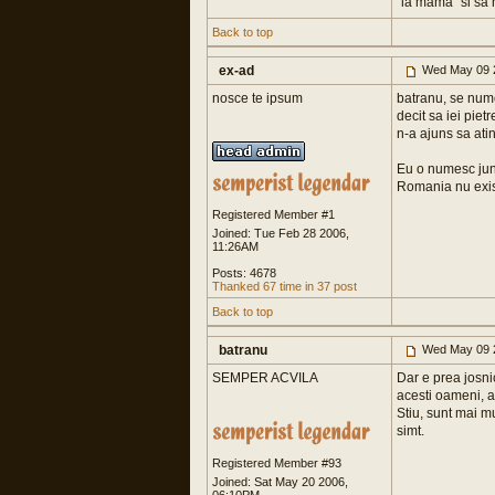
"la mama" si sa 
Back to top
ex-ad
Wed May 09 
nosce te ipsum
batranu, se nume
decit sa iei piet
n-a ajuns sa ati
Eu o numesc jung
Romania nu exist
Registered Member #1
Joined: Tue Feb 28 2006,
11:26AM
Posts: 4678
Thanked 67 time in 37 post
Back to top
batranu
Wed May 09 
SEMPER ACVILA
Dar e prea josnic
acesti oameni, a
Stiu, sunt mai m
simt.
Registered Member #93
Joined: Sat May 20 2006,