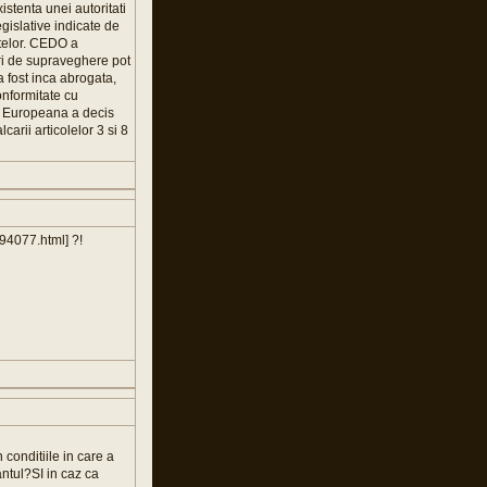
istenta unei autoritati
gislative indicate de
ptelor. CEDO a
uri de supraveghere pot
a fost inca abrogata,
conformitate cu
ea Europeana a decis
carii articolelor 3 si 8
94077.html] ?!
conditiile in care a
ntul?SI in caz ca