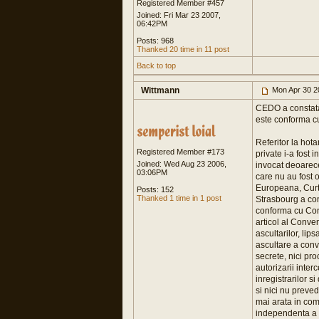
Registered Member #457
Joined: Fri Mar 23 2007,
06:42PM
Posts: 968
Thanked 20 time in 11 post
Back to top
Wittmann
Mon Apr 30 2
CEDO a constatat
este conforma 
Referitor la hot
Registered Member #173
private i-a fost i
Joined: Wed Aug 23 2006,
invocat deoarece
03:06PM
care nu au fost o
Europeana, Curtea
Posts: 152
Thanked 1 time in 1 post
Strasbourg a con
conforma cu Conv
articol al Conve
ascultarilor, lip
ascultare a convo
secrete, nici pr
autorizarii inter
inregistrarilor s
si nici nu preved
mai arata in com
independenta a au