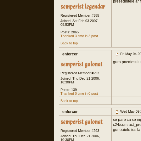
presedintele ar f
Registered Member #385
Joined: Sat Feb 03 2007,
09:53PM
Posts: 2065
Thanked 3 time in 3 post
Back to top
enforcer
Fri May 04 2
gura pacatosulu
Registered Member #293
Joined: Thu Dec 21 2006,
10:30PM
Posts: 139
Thanked 0 time in 0 post
Back to top
enforcer
Wed May 09 
se pare ca se in
c24/contract_pre
gunoaiele ies la
Registered Member #293
Joined: Thu Dec 21 2006,
10:30PM