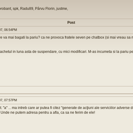
orobant, spk, Radu89, Pârvu Florin, justme,
Post
07, 06:54PM
are va mai bagati la pariu? ca ne provoca fratele seven pe chatbox (si mai vreau sa 
achetul in luna asta de suspendare, cu mici modificari. M-as incumeta si la pariu pe 
07, 07:57PM
pct. "a" ... ma intreb care ar putea fi citez "generate de acţiuni ale serviciilor adverse 
! Unde ne putem adresa pentru a afla, ca sa ne ferim de ele!