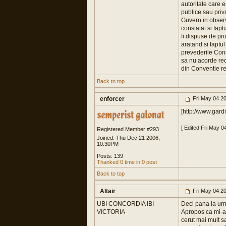
autoritate care 
publice sau priv
Guvern in observ
constatat si fap
fi dispuse de pr
aratand si faptul
prevederile Cons
sa nu acorde recl
din Conventie re
Back to top
enforcer
Fri May 04 2
[http://www.gar
[ Edited Fri May 0
Registered Member #293
Joined: Thu Dec 21 2006,
10:30PM
Posts: 139
Thanked 0 time in 0 post
Back to top
Altair
Fri May 04 2
UBI CONCORDIA IBI
Deci pana la ur
VICTORIA
Apropos ca mi-a 
cerut mai mult s