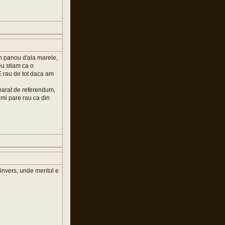
un panou d'ala marele,
eu stiam ca o
E rau de tot daca am
amarat de referendum,
imi pare rau ca din
i invers, unde meritul e