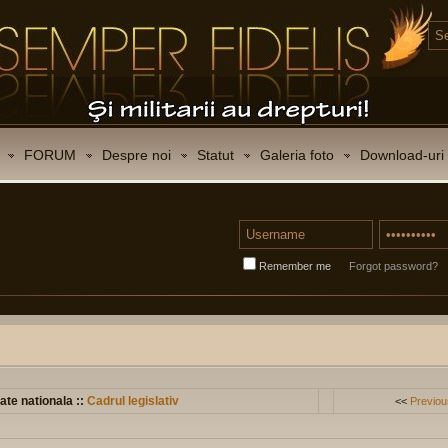
FORUM
Despre noi
Statut
Galeria foto
Download-uri
Remember me
Forgot password?
ate nationala ::
Cadrul legislativ
<<
Previou