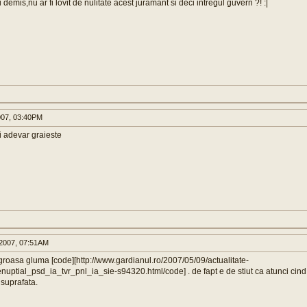
i demis,nu ar fi lovit de nulitate acest juramant si deci intregul guvern ?! :|
007, 03:40PM
i adevar graieste
2007, 07:51AM
groasa gluma [code][http://www.gardianul.ro/2007/05/09/actualitate-
nuptial_psd_ia_tvr_pnl_ia_sie-s94320.html/code] . de fapt e de stiut ca atunci cind 
 suprafata.