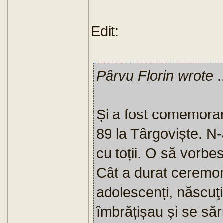
Edit:
Pârvu Florin wrote
.
Și a fost comemorar
89 la Târgoviște. N-a
cu toții. O să vorbe
Cât a durat ceremon
adolescenți, născuţi
îmbrățișau și se să