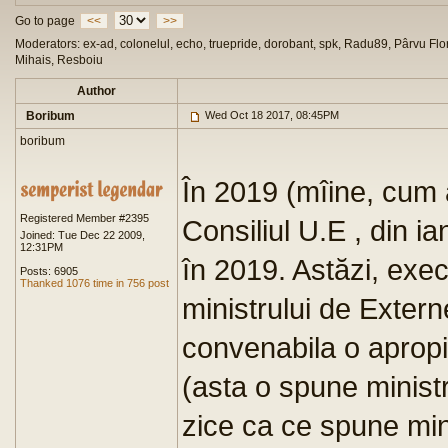
Go to page
<<
>>
Moderators: ex-ad, colonelul, echo, truepride, dorobant, spk, Radu89, Pârvu Flor
Mihais, Resboiu
Author
Boribum
Wed Oct 18 2017, 08:45PM
boribum
În 2019 (mîine, cum
Registered Member #2395
Consiliul U.E , din ia
Joined: Tue Dec 22 2009,
12:31PM
în 2019. Astăzi, exe
Posts: 6905
Thanked 1076 time in 756 post
ministrului de Extern
convenabila o apropi
(asta o spune minist
zice ca ce spune mini