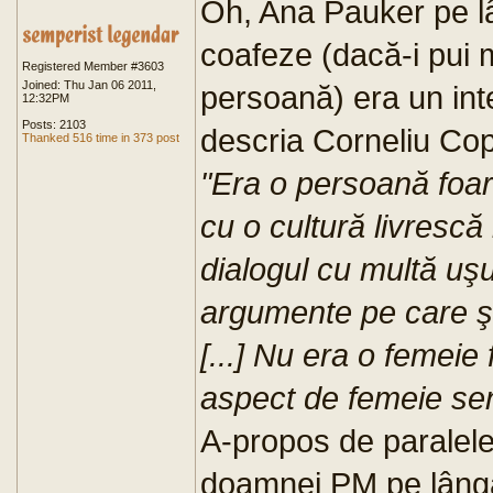
Oh, Ana Pauker pe l
coafeze (dacă-i pui 
Registered Member #3603
Joined: Thu Jan 06 2011,
persoană) era un int
12:32PM
Posts: 2103
descria Corneliu Co
Thanked 516 time in 373 post
"Era o persoană foarte
cu o cultură livresc
dialogul cu multă uş
argumente pe care şt
[...] Nu era o femei
aspect de femeie senz
A-propos de paralele
doamnei PM pe lângă 