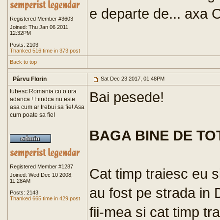
e departe de... axa
Registered Member #3603
Joined: Thu Jan 06 2011,
12:32PM
Posts: 2103
Thanked 516 time in 373 post
Back to top
Pârvu Florin
Sat Dec 23 2017, 01:48PM
Iubesc Romania cu o ura
Bai pesede!
adanca ! Fiindca nu este
asa cum ar trebui sa fie! Asa
cum poate sa fie!
BAGA BINE DE TO
Registered Member #1287
Cat timp traiesc eu s
Joined: Wed Dec 10 2008,
11:28AM
au fost pe strada in 
Posts: 2143
Thanked 665 time in 429 post
fii-mea si cat timp tr