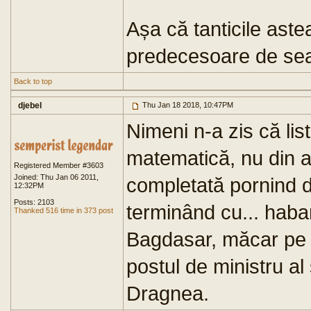
Așa că tanticile aste
predecesoare de se
Back to top
djebel
Thu Jan 18 2018, 10:47PM
Nimeni n-a zis că lis
matematică, nu din 
Registered Member #3603
Joined: Thu Jan 06 2011,
completată pornind de
12:32PM
Posts: 2103
terminând cu... haba
Thanked 516 time in 373 post
Bagdasar, măcar pe
postul de ministru al 
Dragnea.