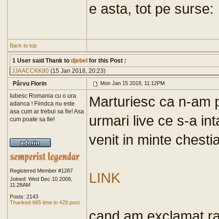
e asta, tot pe surse:
Back to top
1 User said Thank to
djebel
for this Post :
JJAACCKK80
(15 Jan 2018, 20:23)
Pârvu Florin
Mon Jan 15 2018, 11:12PM
Iubesc Romania cu o ura
Marturiesc ca n-am pu
adanca ! Fiindca nu este
asa cum ar trebui sa fie! Asa
urmari live ce s-a in
cum poate sa fie!
venit in minte chesti
Registered Member #1287
LINK
Joined: Wed Dec 10 2008,
11:28AM
Posts: 2143
Thanked 665 time in 429 post
cand am exclamat r