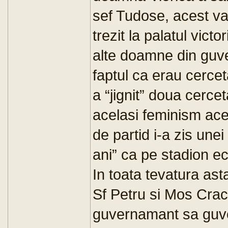
sef Tudose, acest val
trezit la palatul vict
alte doamne din guv
faptul ca erau cercet
a “jignit” doua cerce
acelasi feminism ac
de partid i-a zis unei
ani” ca pe stadion e
In toata tevatura asta
Sf Petru si Mos Crac
guvernamant sa guver