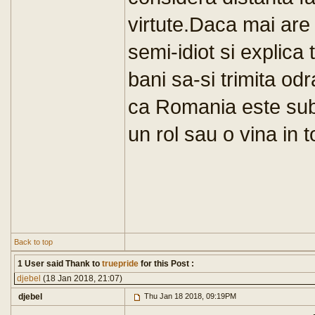
virtute.Daca mai are s
semi-idiot si explica
bani sa-si trimita odr
ca Romania este sub 
un rol sau o vina in 
Back to top
1 User said Thank to
truepride
for this Post :
djebel
(18 Jan 2018, 21:07)
djebel
Thu Jan 18 2018, 09:19PM