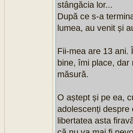
stângăcia lor...
După ce s-a termina
lumea, au venit și a
Fii-mea are 13 ani. 
bine, îmi place, dar
măsură.
O aștept și pe ea, c
adolescenți despre 
libertatea asta firav
că nu va mai fi nev