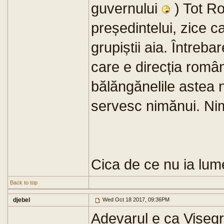
guvernului
) Tot R
președintelui, zice c
grupiștii aia. Întreb
care e direcția româ
bălăngănelile astea 
servesc nimănui. Nim
Cica de ce nu ia lume
Back to top
djebel
Wed Oct 18 2017, 09:36PM
Adevarul e ca Viseg