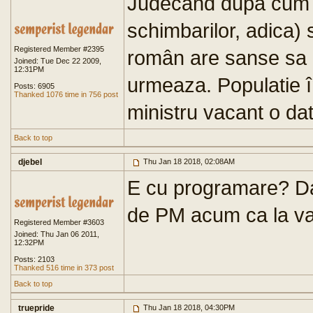
Judecând dupa cum m
schimbarilor, adica) 
Registered Member #2395
român are sanse sa d
Joined: Tue Dec 22 2009,
12:31PM
urmeaza. Populatie î
Posts: 6905
Thanked 1076 time in 756 post
ministru vacant o data
Back to top
djebel
Thu Jan 18 2018, 02:08AM
E cu programare? Da
de PM acum ca la var
Registered Member #3603
Joined: Thu Jan 06 2011,
12:32PM
Posts: 2103
Thanked 516 time in 373 post
Back to top
truepride
Thu Jan 18 2018, 04:30PM