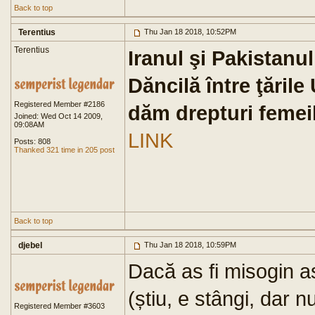
Back to top
Terentius
Thu Jan 18 2018, 10:52PM
Terentius
Iranul şi Pakistanu
Dăncilă între ţările
Registered Member #2186
dăm drepturi femei
Joined: Wed Oct 14 2009,
09:08AM
LINK
Posts: 808
Thanked 321 time in 205 post
Back to top
djebel
Thu Jan 18 2018, 10:59PM
Dacă as fi misogin a
(știu, e stângi, dar
Registered Member #3603