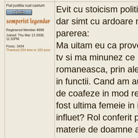
Fiat justitia ruat caelum
Evit cu stoicism poli
dar simt cu ardoare 
Registered Member #996
parerea:
Joined: Thu Mar 13 2008,
11:32PM
Ma uitam eu ca prove
Posts: 3434
Thanked 254 time in 183 post
tv si ma minunez ce
romaneasca, prin ales
in functii. Cand am 
de coafeze in mod 
fost ultima femeie in 
influet? Rol conferit 
materie de doamne a 