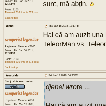
Joined: Thu Jan 06 2011,
sunt, mă abțin.
12:32PM
Posts: 2103
Thanked 516 time in 373 post
Back to top
djebel
Thu Jan 18 2018, 11:17PM
Hai că am auzit una 
TeleorMan vs. Tele
Registered Member #3603
Joined: Thu Jan 06 2011,
12:32PM
Posts: 2103
Thanked 516 time in 373 post
Back to top
truepride
Fri Jan 19 2018, 04:35PM
Fiat justitia ruat caelum
djebel wrote
...
Registered Member #996
Hai că am auzit una
Joined: Thu Mar 13 2008,