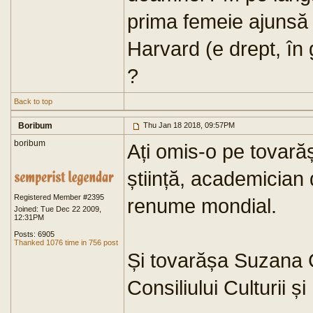
prima femeie ajunsă m
Harvard (e drept, în
?
Back to top
Boribum
Thu Jan 18 2018, 09:57PM
boribum
Ați omis-o pe tovar
știință, academician
Registered Member #2395
renume mondial.
Joined: Tue Dec 22 2009,
12:31PM
Posts: 6905
Thanked 1076 time in 756 post
Și tovarășa Suzana 
Consiliului Culturii ș