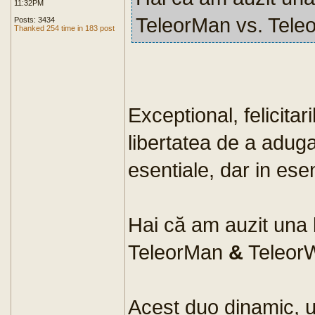
11:32PM
TeleorMan vs. Tel
Posts: 3434
Thanked 254 time in 183 post
Exceptional, felicitar
libertatea de a aduga 
esentiale, dar in es
Hai că am auzit una 
TeleorMan
&
Teleor
Acest duo dinamic, u