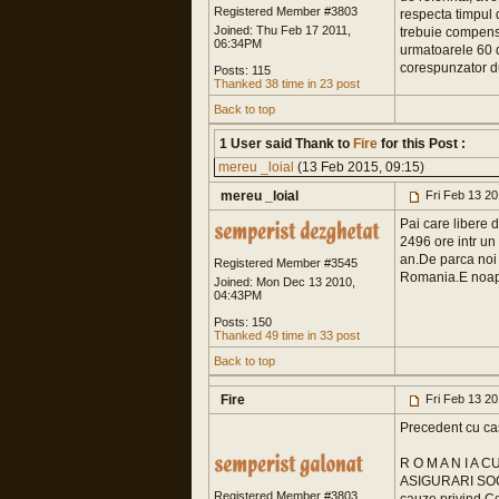
Registered Member #3803
respecta timpul 
Joined: Thu Feb 17 2011,
trebuie compensa
06:34PM
urmatoarele 60 d
corespunzator d
Posts: 115
Thanked 38 time in 23 post
Back to top
1 User said Thank to
Fire
for this Post :
mereu _loial
(13 Feb 2015, 09:15)
mereu _loial
Fri Feb 13 2
Pai care libere 
2496 ore intr un
an.De parca noi 
Registered Member #3545
Romania.E noapte
Joined: Mon Dec 13 2010,
04:43PM
Posts: 150
Thanked 49 time in 33 post
Back to top
Fire
Fri Feb 13 2
Precedent cu cas
R O M A N I A CURTEA DE A P E L C O N S T A N T A SECTIA CIVILA, MINORI SI FAMILIE, LITIGII DE MUNCA SI ASIGURARI SOCIALE DECIZIA CIVILA NR.48/CM: Sedinta publica de la 25 Ianuarie 2010 Completul specializat pentru cauze privind Conflicte de munca si asigurari sociale Completul compus din: PRESEDINTE (...) (...) Judecator (...) (...) Judecator (...) (...) Grefier (...) (...) Pe rol, solutionarea recursurilor civile formulate de reclamantul E. N., domiciliat in com.D., sat M.,(...), judetul C, si de catre paratul MINISTERUL APARARII NATIONALE, cu sediul in B,(...)-5, sectorul 5, in calitate de reprezentant legal al recurentei parate UM 01853 D. N., impotriva sentintei civile nr.900/28.08.2009 pronuntate de T r i b u n a l u l C o n s t a n t a in dosarul nr(...), avand ca obiect drepturi banesti. Dezbaterile asupra recursurilor au avut loc in sedinta publica din data de 19.01.2010, sustinerile partilor fiind consemnate in incheierea de sedinta de la acea data, ce face parte integranta din prezenta decizie, cand instanta, avand nevoie de timp pentru a delibera, a amanat pronuntarea asupra cauzei la data de 21.01.2010 si la data de 25.01.2010, cand a dat urmatoarea solutie: C U R T E A Cu privire la recursurile civile de fata, Curtea retine urmatoarele: Reclamantul E. N. a chemat in judecata pe paratul Ministerul Apararii, solicitand instantei ca prin hotararea ce se va pronunta sa oblige paratul la plata sumei de 15.637 lei, reprezentand contravaloarea a 114
Registered Member #3803