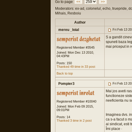
Go to page
<<
>>
Moderators: ex-ad, colonelul, echo, truepride, d
Mihais, Resboiu
Author
mereu _loial
Fri Feb 13 2
S a gandit cinev
spuneti baza leg
mai priceput in 
Registered Member #3545
Joined: Mon Dec 13 2010,
04:43PM
Posts: 150
Thanked 49 time in 33 post
Back to top
Pompier3
Fri Feb 13 2
Mai jos aveti ra
functioneze sist
neeficienta nu s
Registered Member #10040
Joined: Mon Feb 09 2015,
09:01PM
Imaginea dvs. in
Posts: 14
ca s-a facut o m
Thanked 3 time in 2 post
ai sindicat, esti
Îmi place ·