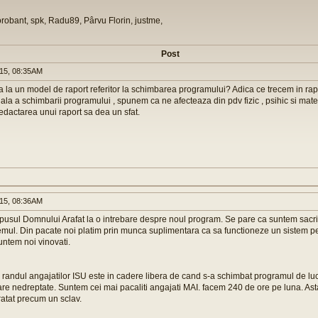
orobant, spk, Radu89, Pârvu Florin, justme,
Post
015, 08:35AM
a la un model de raport referitor la schimbarea programului? Adica ce trecem in rapo
ala a schimbarii programului , spunem ca ne afecteaza din pdv fizic , psihic si mat
redactarea unui raport sa dea un sfat.
015, 08:36AM
spusul Domnului Arafat la o intrebare despre noul program. Se pare ca suntem sacrif
emul. Din pacate noi platim prin munca suplimentara ca sa functioneze un sistem pe
untem noi vinovati.
 randul angajatilor ISU este in cadere libera de cand s-a schimbat programul de lucr
are nedreptate. Suntem cei mai pacaliti angajati MAI. facem 240 de ore pe luna. As
 tratat precum un sclav.