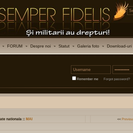
FORUM
Despre noi
Statut
Galeria foto
Download-uri
Remember me
Forgot password?
ate nationala ::
MAI
<<
Previou