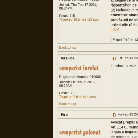
atribuţiile ce le 
Joined: Thu Feb 17 2011,
răspunzători de 
06:34PM
(2) Neîndeplinir
constituie abate
Posts: 115
Thanked 38 time in 23 post
prevăzută de le
obiceiurile răzb
LINK
[ Edited Fri Feb 1
Back to top
vasilica
Fri Feb 13 2
Intrebarea este 
Registered Member #10008
Joined: Fri Feb 06 2015,
09:19AM
Posts: 66
Thanked 7 time in 4 post
Back to top
Fire
Fri Feb 13 2
Avocat Dreptul M
Art. 114 C. munc
legala a timpulu
de referinta, ave