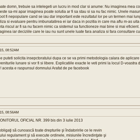
ate domn, trebuie sa intelegeti un lucru in mod clar si anume: Nu imaginea mea co
ste sa-mi apar imaginea poate solutia ar fi sa stau si sa nu fac nimic. Unele masuri
pot fi nepopulare cand se iau dar important este rezultatul lor pe un termen mai lu
za si evaluare pentru imbunatatirea ei iar daca in pozitia in care ma aflu m-as uit
ta riscul ar fi sa nu facem nimic ca sistemul sa functioneze mai bine si mai eficient.
aginea iar deciziile care le iau nu sunt unele luate fara analiza si fara consultare c
015, 08:52AM
le puteti solicita insepctoratului dupa ce se va primi metodologia calara de aplicare
n veniturile lunare si vor fi si libere. Explicatiile exacte le veti primi la locul D-voas
e! acesta e raspunsul domnului Arafat de pe facebook
015, 08:56AM
ONITORUL OFICIAL NR. 399 bis din 3 iulie 2013
 obligaţi să cunoască toate drepturile şi îndatoririle ce le revin
lui regulament şi să execute ordinele, misiunile încredinţate şi