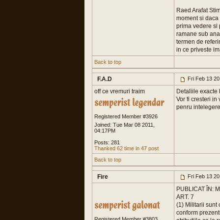
Raed Arafat Stim
moment si daca e
prima vedere si 
ramane sub anali
termen de referin
in ce priveste im
Back to top
F.A.D
Fri Feb 13 2
off ce vremuri traim
Detaliile exacte 
Vor fi cresteri i
penru inteleger
Registered Member #3926
Joined: Tue Mar 08 2011,
04:17PM
Posts: 281
Thanked 62 time in 47 post
Back to top
Fire
Fri Feb 13 2
PUBLICAT ÎN: M
ART. 7
(1) Militarii sunt
conform prezentu
Registered Member #3803