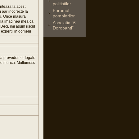
politistilor
nteaza la acest
Forumul
 par incorecte la
pompierilor
ng. Orice masura
a la imaginea mea ca
Asociatia "6
 Deci, imi asum riscul
Dorobanti"
u expertii in domeni
 a prevederilor legale.
tra de munca. Multumesc