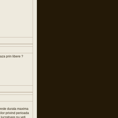
aza prin libere ?
riveste durata maxima
ilor privind perioada
 lucratoare nu veti