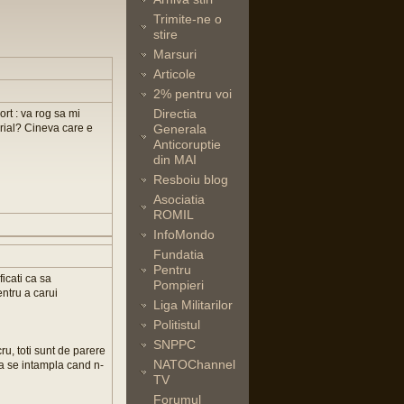
Trimite-ne o
stire
Marsuri
Articole
2% pentru voi
Directia
rt : va rog sa mi
erial? Cineva care e
Generala
Anticoruptie
din MAI
Resboiu blog
Asociatia
ROMIL
InfoMondo
Fundatia
Pentru
icati ca sa
Pompieri
ntru a carui
Liga Militarilor
Politistul
SNPPC
u, toti sunt de parere
NATOChannel
ta se intampla cand n-
TV
Forumul