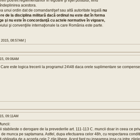
revin potrivit reglementărilor în vigoare şi fişei postului, fiind
îndeplinirea acestora.
ea unui ordin dat de comandant/şef sau altă autoritate legală
nu
re de la disciplina militară dacă ordinul nu este dat în forma
ge şi nu este în concordanţă cu actele normative în vigoare,
oiului şi convenţiile internaţionale la care România este parte.
3 2015, 08:57AM ]
015, 09:06AM
: Care este logica trecerii la programul 24\48 daca orele suplimentare se compense
015, 09:11AM
uncii:
ii stabileste o derogare de la prevederile art. 111-113 C. muncii doar in ceea ce p
i de munca pe saptamana. Astfel, dupa efectuarea celor 48h, cu respectarea conditi
ti obligatia de a acorda cele 2 zile libere. Acest fapt nu inseamna insa ca intre zilele