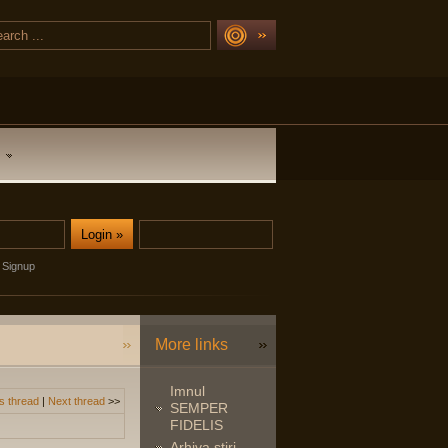
Signup
More links
Imnul
s thread
|
Next thread
>>
SEMPER
FIDELIS
Arhiva stiri