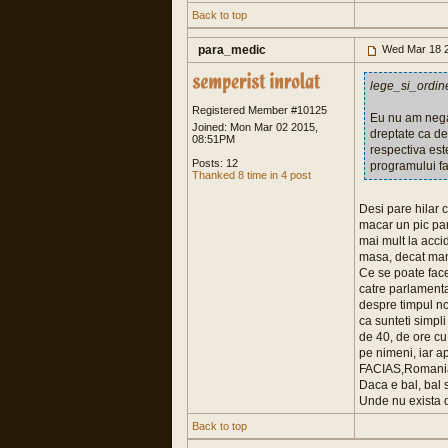
Back to top
para_medic
Wed Mar 18 2
lege_si_ordin
Registered Member #10125
Eu nu am negat
Joined: Mon Mar 02 2015,
dreptate ca de
08:51PM
respectiva est
Posts: 12
programului fa
Thanked 8 time in 4 post
Desi pare hilar c
macar un pic par
mai mult la acci
masa, decat ma
Ce se poate face
catre parlamentar
despre timpul no
ca sunteti simpl
de 40, de ore cu 
pe nimeni, iar a
FACIAS,Romania 
Daca e bal, bal s
Unde nu exista 
Back to top