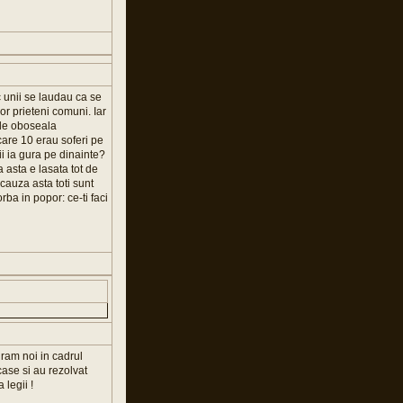
c unii se laudau ca se
or prieteni comuni. Iar
 de oboseala
care 10 erau soferi pe
i ia gura pe dinainte?
 asta e lasata tot de
 cauza asta toti sunt
rba in popor: ce-ti faci
uram noi in cadrul
case si au rezolvat
 legii !