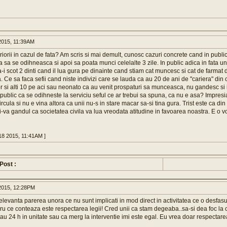
015, 11:39AM
iorii in cazul de fata? Am scris si mai demult, cunosc cazuri concrete cand in publi
a sa se odihneasca si apoi sa poata munci celelalte 3 zile. In public adica in fata un
-i scot 2 dinti cand il lua gura pe dinainte cand stiam cat muncesc si cat de farmat
Ce sa faca sefii cand niste indivizi care se lauda ca au 20 de ani de "cariera" din 
r si alti 10 pe aci sau neonato ca au venit prospaturi sa munceasca, nu gandesc si i
 public ca se odihneste la serviciu seful ce ar trebui sa spuna, ca nu e asa? Impresia
cula si nu e vina altora ca unii nu-s in stare macar sa-si tina gura. Trist este ca din
uati-va gandul ca societatea civila va lua vreodata atitudine in favoarea noastra. E o vo
18 2015, 11:41AM ]
 Post :
015, 12:28PM
elevanta parerea unora ce nu sunt implicati in mod direct in activitatea ce o desfas
ru ce conteaza este respectarea legii! Cred unii ca stam degeaba..sa-si dea foc la 
au 24 h in unitate sau ca merg la interventie imi este egal. Eu vrea doar respectarea