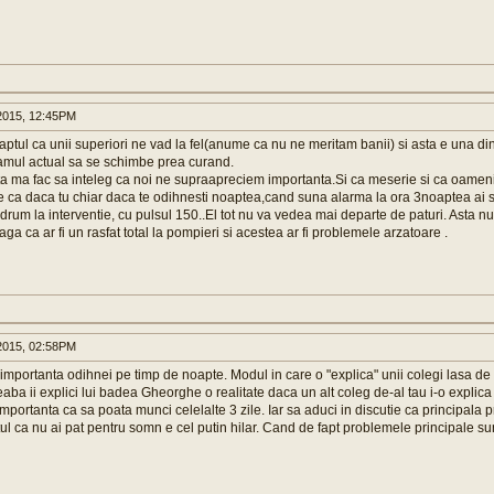
015, 12:45PM
aptul ca unii superiori ne vad la fel(anume ca nu ne meritam banii) si asta e una d
amul actual sa se schimbe prea curand.
ta ma fac sa inteleg ca noi ne supraapreciem importanta.Si ca meserie si ca oameni
ca daca tu chiar daca te odihnesti noaptea,cand suna alarma la ora 3noaptea ai sa
 drum la interventie, cu pulsul 150..El tot nu va vedea mai departe de paturi. Asta nu
aga ca ar fi un rasfat total la pompieri si acestea ar fi problemele arzatoare .
015, 02:58PM
mportanta odihnei pe timp de noapte. Modul in care o "explica" unii colegi lasa de d
aba ii explici lui badea Gheorghe o realitate daca un alt coleg de-al tau i-o explica
importanta ca sa poata munci celelalte 3 zile. Iar sa aduci in discutie ca principala
ul ca nu ai pat pentru somn e cel putin hilar. Cand de fapt problemele principale sun