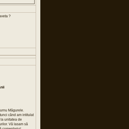
aveta ?
nii
 Turnu Măgurele.
unci când am intitulat
 la unitatea de
urilor. Vă lasam să
tă comentariul: