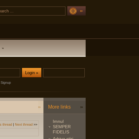
Signup
More links
Imnul
s thread
|
Next thread
>>
SEMPER
FIDELIS
Arhiva stiri