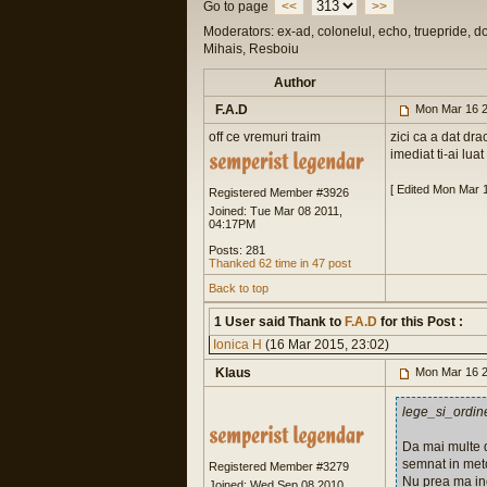
Go to page
<<
>>
Moderators: ex-ad, colonelul, echo, truepride, d
Mihais, Resboiu
Author
F.A.D
Mon Mar 16 2
off ce vremuri traim
zici ca a dat dra
imediat ti-ai lua
[ Edited Mon Mar 
Registered Member #3926
Joined: Tue Mar 08 2011,
04:17PM
Posts: 281
Thanked 62 time in 47 post
Back to top
1 User said Thank to
F.A.D
for this Post :
Ionica H
(16 Mar 2015, 23:02)
Klaus
Mon Mar 16 2
lege_si_ordin
Da mai multe d
semnat in met
Registered Member #3279
Nu prea ma inc
Joined: Wed Sep 08 2010,