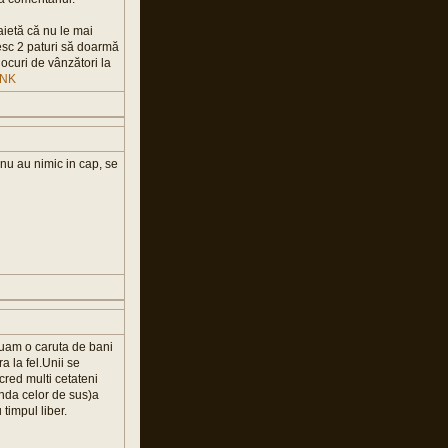
aietă că nu le mai
esc 2 paturi să doarmă
 locuri de vânzători la
INK
nu au nimic in cap, se
luam o caruta de bani
a la fel.Unii se
red multi cetateni
anda celor de sus)a
timpul liber.