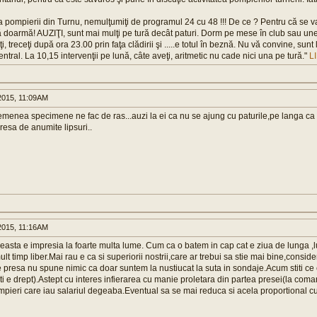
 pompierii din Turnu, nemulţumiţi de programul 24 cu 48 !!! De ce ? Pentru că se v
ă doarmă! AUZIŢI, sunt mai mulţi pe tură decât paturi. Dorm pe mese în club sau un
i, treceţi după ora 23.00 prin faţa clădirii şi .....e totul în beznă. Nu vă convine, sunt
ntral. La 10,15 intervenţii pe lună, câte aveţi, aritmetic nu cade nici una pe tură."
L
015, 11:09AM
enea specimene ne fac de ras...auzi la ei ca nu se ajung cu paturile,pe langa ca 
resa de anumite lipsuri..
015, 11:16AM
ceasta e impresia la foarte multa lume. Cum ca o batem in cap cat e ziua de lunga ,
lt timp liber.Mai rau e ca si superiorii nostrii,care ar trebui sa stie mai bine,consider
resa nu spune nimic ca doar suntem la nustiucat la suta in sondaje.Acum stiti ce c
ti e drept).Astept cu interes infierarea cu manie proletara din partea presei(la com
ompieri care iau salariul degeaba.Eventual sa se mai reduca si acela proportional cu 