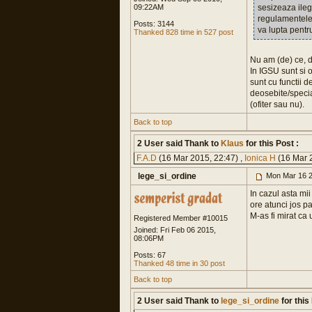
09:22AM
sesizeaza ilega
regulamentele 
Posts: 3144
va lupta pentru
Thanked 828 time in 527 post
Nu am (de) ce, d
In IGSU sunt si o
sunt cu functii 
deosebite/specia
(ofiter sau nu).
Back to top
2 User said Thank to
Klaus
for this Post :
F.A.D
(16 Mar 2015, 22:47) ,
Ionica H
(16 Mar 
lege_si_ordine
Mon Mar 16 2
In cazul asta mi
ore atunci jos pa
M-as fi mirat ca
Registered Member #10015
Joined: Fri Feb 06 2015,
08:06PM
Posts: 67
Thanked 48 time in 30 post
Back to top
2 User said Thank to
lege_si_ordine
for this