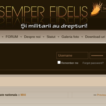
FORUM
Despre noi
Statut
Galeria foto
Download-uri
Remember me
Forgot password?
ate nationala ::
MAI
<<
Previou