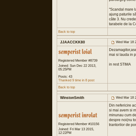
"Scandal mare la
ajung paturile s
câte 3. Nu credeţ
tarabele de la Ce
Back to top
JJAACCKK80
Wed Mar 18 2
Dezamagitor,asem
mai si lauda in p
Registered Member #8739
in rest STIMA
Joined: Sun Dec 22 2013,
05:25PM
Posts: 43
Thanked 9 time in 8 post
Back to top
WinstonSmith
Wed Mar 18 2
Din nefericire a
si mai avem si mu
minunau cum de p
despre noi(nu to
Registered Member #10156
trantorilor de p
Joined: Fri Mar 13 2015,
12:22PM