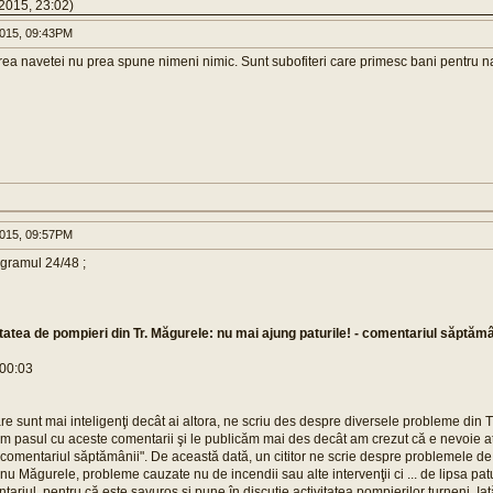
2015, 23:02)
015, 09:43PM
ea navetei nu prea spune nimeni nimic. Sunt subofiteri care primesc bani pentru n
015, 09:57PM
ogramul 24/48 ;
tatea de pompieri din Tr. Măgurele: nu mai ajung paturile! - comentariul săptămâ
 00:03
 care sunt mai inteligenţi decât ai altora, ne scriu des despre diversele probleme din
m pasul cu aceste comentarii şi le publicăm mai des decât am crezut că e nevoie at
"comentariul săptămânii". De această dată, un cititor ne scrie despre problemele de
nu Măgurele, probleme cauzate nu de incendii sau alte intervenţii ci ... de lipsa pat
ariul, pentru că este savuros şi pune în discuţie activitatea pompierilor turneni. Ia