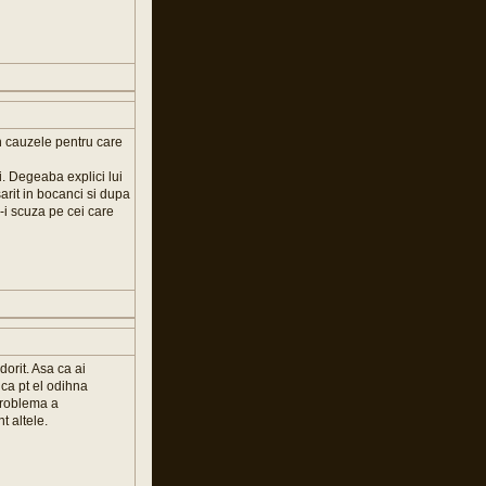
in cauzele pentru care
. Degeaba explici lui
rit in bocanci si dupa
-i scuza pe cei care
orit. Asa ca ai
 ca pt el odihna
 problema a
t altele.