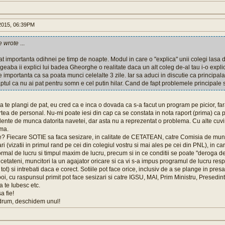
015, 06:39PM
e wrote
...
 importanta odihnei pe timp de noapte. Modul in care o "explica" unii colegi lasa de
geaba ii explici lui badea Gheorghe o realitate daca un alt coleg de-al tau i-o expli
e importanta ca sa poata munci celelalte 3 zile. Iar sa aduci in discutie ca principa
ptul ca nu ai pat pentru somn e cel putin hilar. Cand de fapt problemele principale s
a te plangi de pat, eu cred ca e inca o dovada ca s-a facut un program pe picior, far
tea de personal. Nu-mi poate iesi din cap ca se constata in nota raport (prima) ca 
dente de munca datorita navetei, dar asta nu a reprezentat o problema. Cu alte cuv
ma.
? Fiecare SOTIE sa faca sesizare, in calitate de CETATEAN, catre Comisia de munca
i (vizatii in primul rand pe cei din colegiul vostru si mai ales pe cei din PNL), in c
rmal de lucru si timpul maxim de lucru, precum si in ce conditii se poate "deroga de
i cetateni, muncitori la un agajator oricare si ca vi s-a impus programul de lucru re
tot) si intrebati daca e corect. Sotiile pot face orice, inclusiv de a se plange in pre
poi, cu raspunsul primit pot face sesizari si catre IGSU, MAI, Prim Ministru, Presedin
te Iubesc etc.
a fie!
drum, deschidem unul!