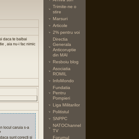
Trimite-ne o
stire
Marsuri
Articole
2% pentru voi
Directia
 si daca te balbai
ie , aia nu-i fac nimic
Generala
Anticoruptie
din MAI
Resboiu blog
Asociatia
ROMIL
InfoMondo
Fundatia
Pentru
Pompieri
Liga Militarilor
Politistul
SNPPC
NATOChannel
n locul caruia s-a
TV
?
Forumul
daca sunt corecti si