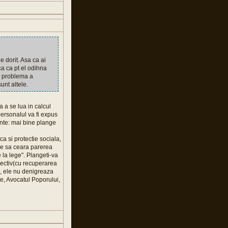
 dorit. Asa ca ai
ca ca pt el odihna
la problema a
unt altele.
a a se lua in calcul
personalul va fi expus
inte: mai bine plange
 si protectie sociala,
are sa ceara parerea
 la lege". Plangeti-va
spectiv(cu recuperarea
sa, ele nu denigreaza
te, Avocatul Poporului,