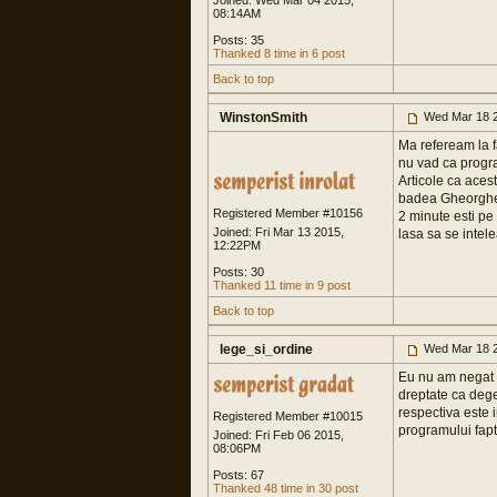
Joined: Wed Mar 04 2015,
08:14AM
Posts: 35
Thanked 8 time in 6 post
Back to top
WinstonSmith
Wed Mar 18 2
Ma refeream la f
nu vad ca progr
Articole ca aces
badea Gheorghe 
Registered Member #10156
2 minute esti pe
Joined: Fri Mar 13 2015,
lasa sa se intele
12:22PM
Posts: 30
Thanked 11 time in 9 post
Back to top
lege_si_ordine
Wed Mar 18 2
Eu nu am negat i
dreptate ca dege
respectiva este 
Registered Member #10015
programului fapt
Joined: Fri Feb 06 2015,
08:06PM
Posts: 67
Thanked 48 time in 30 post