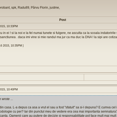
orobant, spk, Radu89, Pârvu Florin, justme,
Post
015, 10:33PM
cu in ei ! si la noi e la fel numai tunete si fulgere, ne asculta ca la scoala indatoririle
t sanctiunea . daca imi vine si mie randul ma jur ca ma duc la DNA ! la sipi are cotizat
16 2015, 10:35PM ]
015, 10:40PM
e wrote
...
in casa. L-a depus ca asa a vrut el sau a fost "sfatuit" sa si-l depuna? E cumva cel i
odologie cu per? Iar din punctul meu de vedere era cea mai importanta semnatura
anta. Oamenii care au putere de decizie si responsabilitate pot face mult mai mult 