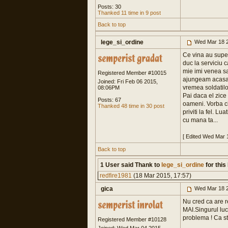
Posts: 30
Thanked 11 time in 9 post
Back to top
lege_si_ordine
Wed Mar 18 2
Ce vina au super
duc la serviciu c
mie imi venea sa
Registered Member #10015
ajungeam acasa. 
Joined: Fri Feb 06 2015,
vremea soldatilo
08:06PM
Pai daca el zice
Posts: 67
oameni. Vorba cir
Thanked 48 time in 30 post
priviti la fel. L
cu mana ta...
[ Edited Wed Mar 
Back to top
1 User said Thank to
lege_si_ordine
for this
redfire1981
(18 Mar 2015, 17:57)
gica
Wed Mar 18 2
Nu cred ca are r
MAI.Singurul luc
problema ! Ca st
Registered Member #10128