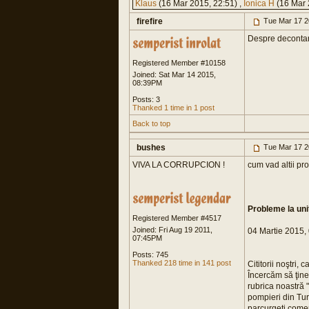
Klaus
(16 Mar 2015, 22:51) ,
Ionica H
(16 Mar 
firefire
Tue Mar 17 2
Despre decontar
Registered Member #10158
Joined: Sat Mar 14 2015,
08:39PM
Posts: 3
Thanked 1 time in 1 post
Back to top
bushes
Tue Mar 17 2
VIVA LA CORRUPCION !
cum vad altii pr
Probleme la uni
Registered Member #4517
Joined: Fri Aug 19 2011,
04 Martie 2015,
07:45PM
Posts: 745
Thanked 218 time in 141 post
Cititorii noştri,
Încercăm să ţine
rubrica noastră 
pompieri din Tur
parcurgeţi coment