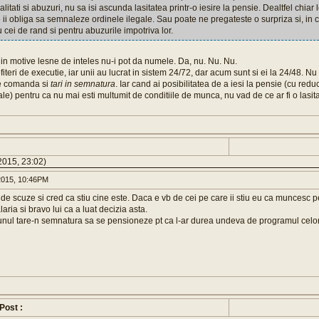
litati si abuzuri, nu sa isi ascunda lasitatea printr-o iesire la pensie. Dealtfel chiar 
ii obliga sa semnaleze ordinele ilegale. Sau poate ne pregateste o surpriza si, in ca
 cei de rand si pentru abuzurile impotriva lor.
in motive lesne de inteles nu-i pot da numele. Da, nu. Nu. Nu.
fiteri de executie, iar unii au lucrat in sistem 24/72, dar acum sunt si ei la 24/48. Nu t
de comanda si
tari in semnatura
. Iar cand ai posibilitatea de a iesi la pensie (cu redu
le) pentru ca nu mai esti multumit de conditiile de munca, nu vad de ce ar fi o lasita
2015, 23:02)
015, 10:46PM
i de scuze si cred ca stiu cine este. Daca e vb de cei pe care ii stiu eu ca muncesc 
laria si bravo lui ca a luat decizia asta.
 unul tare-n semnatura sa se pensioneze pt ca l-ar durea undeva de programul celor
 Post :