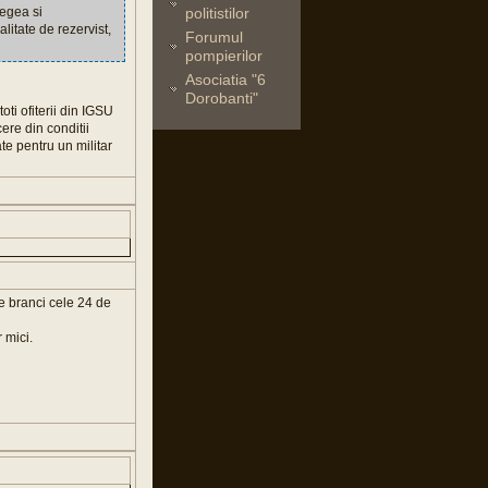
legea si
politistilor
litate de rezervist,
Forumul
pompierilor
Asociatia "6
Dorobanti"
oti ofiterii din IGSU
cere din conditii
te pentru un militar
pe branci cele 24 de
 mici.