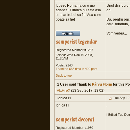
Iubesc Romania cu o ura
Unul din lucrur
adanca ! Fiindca nu este asa
ori.
cum ar trebui sa fie! Asa cum
poate sa fie!
Da, pentru oric
care, totodata,
Vom vedea...
Registered Member #1287
Joined: Wed Dec 10 2008,
11:28AM
Posts: 2143
Thanked 665 time in 429 post
Back to top
1 User said Thank to
Pârvu Florin
for this Po
AlxFireX
(13 Sep 2017, 13:02)
Ionica H
Tue Sep 12
Ionica H
.
[ Edited Tue De
Registered Member #1930