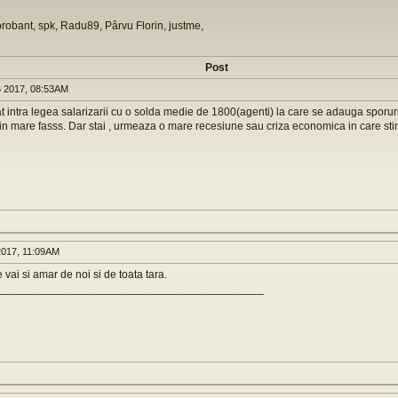
orobant, spk, Radu89, Pârvu Florin, justme,
Post
 2017, 08:53AM
t intra legea salarizarii cu o solda medie de 1800(agenti) la care se adauga sporu
 fi in mare fasss. Dar stai , urmeaza o mare recesiune sau criza economica in care stim
2017, 11:09AM
e vai si amar de noi si de toata tara.
___________________________________________