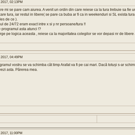
 2017, 02:13PM
are mi se pare cam aiurea. A venit un ordin din care reiese ca la tura trebuie sa fie u
care tura, iar restul in libere( se pare ca buba ar fi ca in weekenduri si SL exista t
les de ce ).
l de 24/72 eram exact intre x si y nr persoane/tura !!
e programul asta atunci !?
e pe logica aceasta , reiese ca la majoritatea colegilor se vor depasi nr de libere 
 2017, 04:49PM
ramul vostru se va schimba cât timp Arafat va fi pe cai mari. Dacă totuși s-ar schi
 vezi asta. Părerea mea.
 2017, 11:00PM