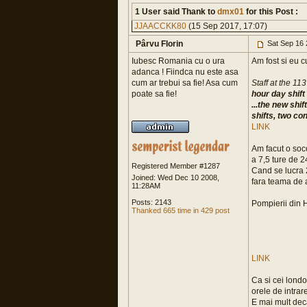
1 User said Thank to
dmx01
for this Post :
JJAACCKK80
(15 Sep 2017, 17:07)
Pârvu Florin
Sat Sep 16 
Iubesc Romania cu o ura
Am fost si eu c
adanca ! Fiindca nu este asa
cum ar trebui sa fie! Asa cum
Staff at the 11
poate sa fie!
hour day shift
...the new shi
shifts, two co
LINK
Am facut o soco
a 7,5 ture de 2
Registered Member #1287
Cand se lucra 
Joined: Wed Dec 10 2008,
fara teama de 
11:28AM
Posts: 2143
Pompierii din
Thanked 665 time in 429 post
LINK
Ca si cei londo
orele de intrare
E mai mult deca