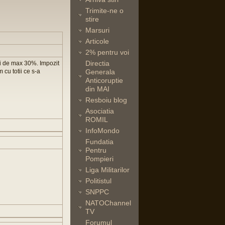
Trimite-ne o
stire
Marsuri
Articole
2% pentru voi
Directia
ri de max 30%. Impozit
 cu totii ce s-a
Generala
Anticoruptie
din MAI
Resboiu blog
Asociatia
ROMIL
InfoMondo
Fundatia
Pentru
Pompieri
Liga Militarilor
Politistul
SNPPC
NATOChannel
TV
Forumul