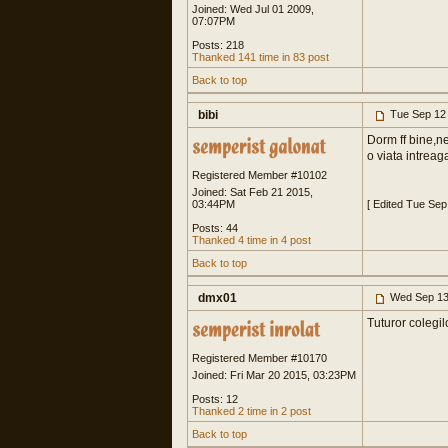
Joined: Wed Jul 01 2009,
07:07PM
Posts: 218
Thanked 141 time in 83 post
Back to top
bibi
Tue Sep 12
Dorm ff bine,ne
o viata intreaga
Registered Member #10102
Joined: Sat Feb 21 2015,
03:44PM
[ Edited Tue Sep
Posts: 44
Thanked 4 time in 4 post
Back to top
dmx01
Wed Sep 13
Tuturor colegil
Registered Member #10170
Joined: Fri Mar 20 2015, 03:23PM
Posts: 12
Thanked 2 time in 2 post
Back to top