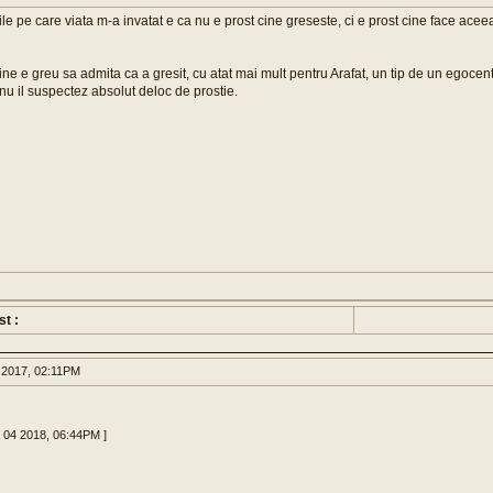
ile pe care viata m-a invatat e ca nu e prost cine greseste, ci e prost cine face ace
ine e greu sa admita ca a gresit, cu atat mai mult pentru Arafat, un tip de un egocen
 nu il suspectez absolut deloc de prostie.
st :
 2017, 02:11PM
c 04 2018, 06:44PM ]