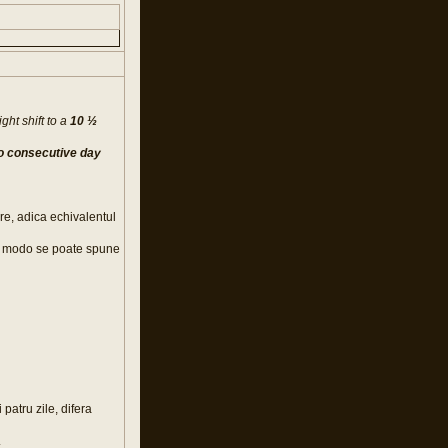
ght shift to a
10 ½
wo consecutive day
re, adica echivalentul
so modo se poate spune
patru zile, difera
.