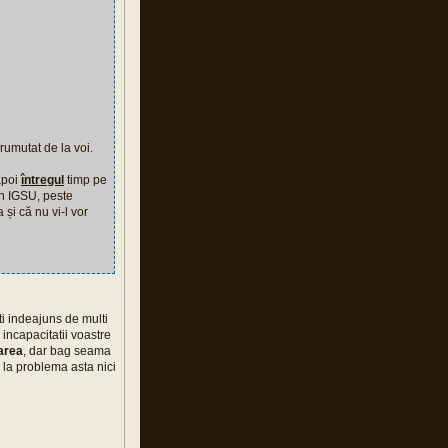
rumutat de la voi.
napoi
întregul
timp pe
 în IGSU, peste
 și că nu vi-l vor
ti indeajuns de multi
 incapacitatii voastre
carea
, dar bag seama
e la problema asta nici