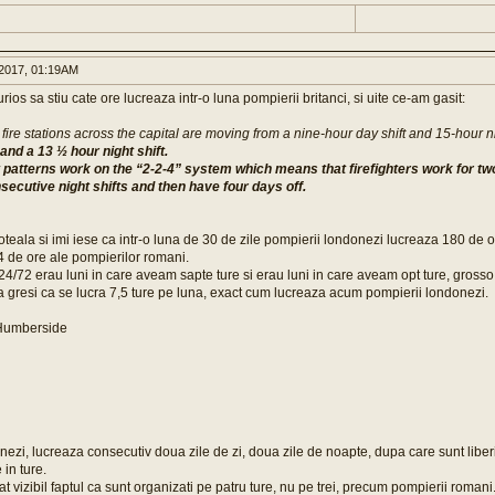
2017, 01:19AM
urios sa stiu cate ore lucreaza intr-o luna pompierii britanci, si uite ce-am gasit:
3 fire stations across the capital are moving from a nine-hour day shift and 15-hour ni
 and a 13 ½ hour night shift.
ft patterns work on the “2-2-4” system which means that firefighters work for t
nsecutive night shifts and then have four days off.
teala si imi iese ca intr-o luna de 30 de zile pompierii londonezi lucreaza 180 de o
4 de ore ale pompierilor romani.
24/72 erau luni in care aveam sapte ture si erau luni in care aveam opt ture, gros
a gresi ca se lucra 7,5 ture pe luna, exact cum lucreaza acum pompierii londonezi.
 Humberside
nezi, lucreaza consecutiv doua zile de zi, doua zile de noapte, dupa care sunt liberi 
 in ture.
t vizibil faptul ca sunt organizati pe patru ture, nu pe trei, precum pompierii romani