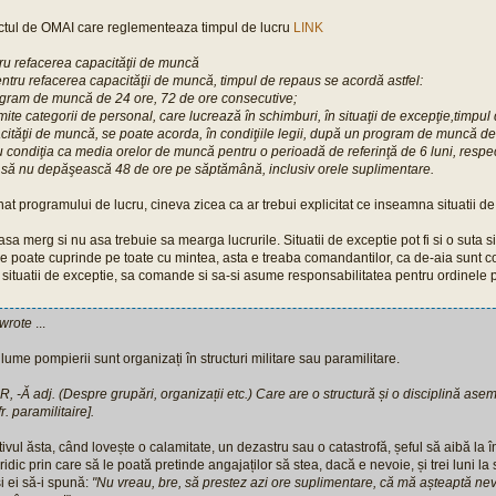
ectul de OMAI care reglementeaza timpul de lucru
LINK
u refacerea capacităţii de muncă
ntru refacerea capacităţii de muncă, timpul de repaus se acordă astfel:
gram de muncă de 24 ore, 72 de ore consecutive;
ite categorii de personal, care lucrează în schimburi, în situaţii de excepţie,timpu
cităţii de muncă, se poate acorda, în condiţiile legii, după un program de muncă de
 condiţia ca media orelor de muncă pentru o perioadă de referinţă de 6 luni, respec
, să nu depăşească 48 de ore pe săptămână, inclusiv orele suplimentare.
inat programului de lucru, cineva zicea ca ar trebui explicitat ce inseamna situatii de
asa merg si nu asa trebuie sa mearga lucrurile. Situatii de exceptie pot fi si o suta s
 le poate cuprinde pe toate cu mintea, asta e treaba comandantilor, ca de-aia sunt 
situatii de exceptie, sa comande si sa-si asume responsabilitatea pentru ordinele p
 wrote
...
în lume pompierii sunt organizați în structuri militare sau paramilitare.
-Ă adj. (Despre grupări, organizații etc.) Care are o structură și o disciplină ase
fr. paramilitaire].
ivul ăsta, când lovește o calamitate, un dezastru sau o catastrofă, șeful să aibă l
ridic prin care să le poată pretinde angajaților să stea, dacă e nevoie, și trei luni la 
i ei să-i spună:
"Nu vreau, bre, să prestez azi ore suplimentare, că mă așteaptă n