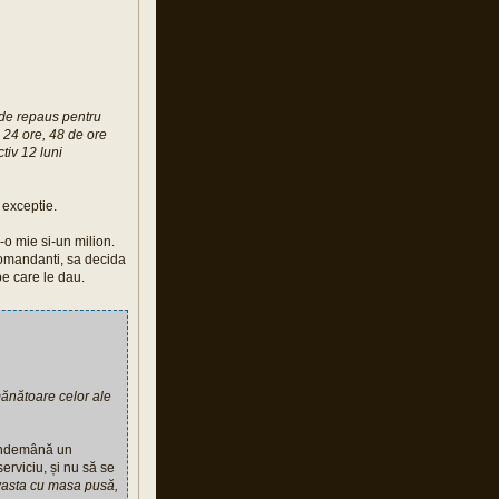
l de repaus pentru
 24 ore, 48 de ore
tiv 12 luni
 exceptie.
i-o mie si-un milion.
comandanti, sa decida
e care le dau.
mănătoare celor ale
a îndemână un
serviciu, și nu să se
evasta cu masa pusă,