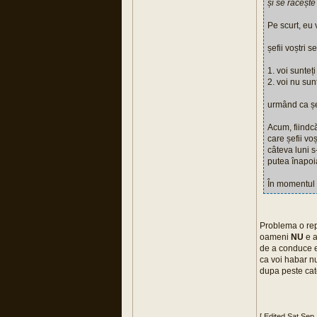
și se răceșt
Pe scurt, eu 
șefii voștri 
1. voi sunteți
2. voi nu sun
urmând ca șef
Acum, fiindcă
care șefii vo
câteva luni s
putea înapoi
În momentul 
Problema o repr
oameni
NU
e a
de a conduce e
ca voi habar nu
dupa peste catev
[ Edited Sat Sep