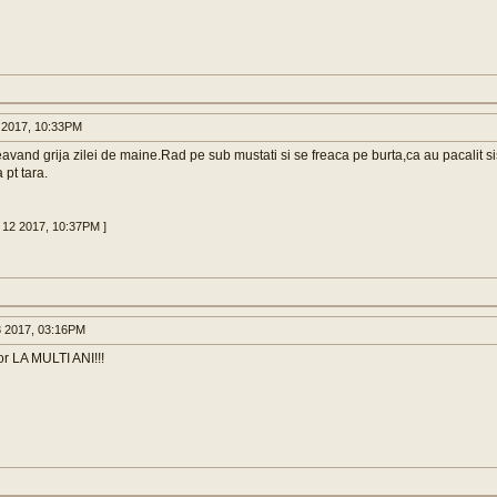
 2017, 10:33PM
avand grija zilei de maine.Rad pe sub mustati si se freaca pe burta,ca au pacalit s
 pt tara.
 12 2017, 10:37PM ]
 2017, 03:16PM
or LA MULTI ANI!!!