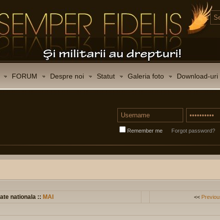
FORUM
Despre noi
Statut
Galeria foto
Download-uri
Remember me
Forgot password?
ate nationala ::
MAI
<<
Previou