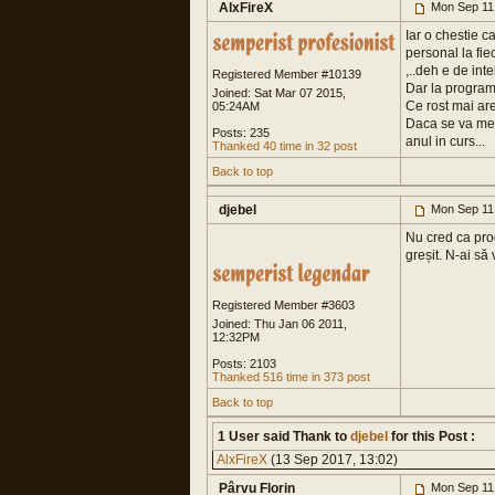
AlxFireX
Mon Sep 11
Iar o chestie c
personal la fie
,..deh e de inte
Registered Member #10139
Dar la programu
Joined: Sat Mar 07 2015,
Ce rost mai ar
05:24AM
Daca se va merg
Posts: 235
anul in curs...
Thanked 40 time in 32 post
Back to top
djebel
Mon Sep 11
Nu cred ca prog
greșit. N-ai să
Registered Member #3603
Joined: Thu Jan 06 2011,
12:32PM
Posts: 2103
Thanked 516 time in 373 post
Back to top
1 User said Thank to
djebel
for this Post :
AlxFireX
(13 Sep 2017, 13:02)
Pârvu Florin
Mon Sep 11