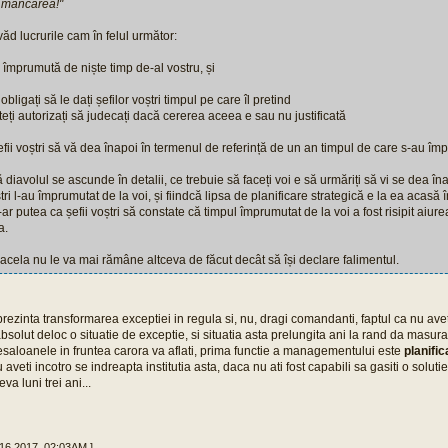
e mâncarea!"
văd lucrurile cam în felul următor:
se împrumută de niște timp de-al vostru, și
 obligați să le dați șefilor voștri timpul pe care îl pretind
teți autorizați să judecați dacă cererea aceea e sau nu justificată
ii voștri să vă dea înapoi în termenul de referință de un an timpul de care s-au împ
 diavolul se ascunde în detalii, ce trebuie să faceți voi e să urmăriți să vi se dea î
ștri l-au împrumutat de la voi, și fiindcă lipsa de planificare strategică e la ea acasă
-ar putea ca șefii voștri să constate că timpul împrumutat de la voi a fost risipit aiurea
a.
acela nu le va mai rămâne altceva de făcut decât să își declare falimentul.
ezinta transformarea exceptiei in regula si, nu, dragi comandanti, faptul ca nu ave
bsolut deloc o situatie de exceptie, si situatia asta prelungita ani la rand da masura
saloanele in fruntea carora va aflati, prima functie a managementului este
planifi
 aveti incotro se indreapta institutia asta, daca nu ati fost capabili sa gasiti o soluti
a luni trei ani...
 16 2017, 02:03AM ]