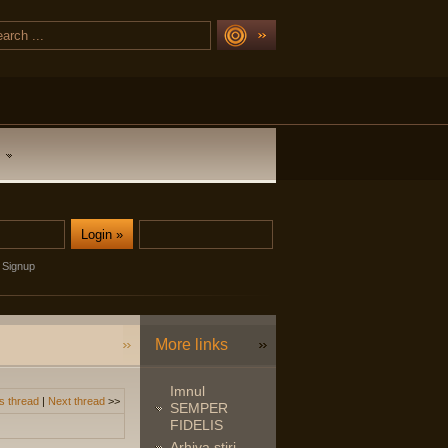
Signup
More links
Imnul
s thread
|
Next thread
>>
SEMPER
FIDELIS
Arhiva stiri