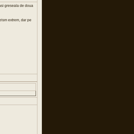
easi greseala de doua
trism extrem, dar pe