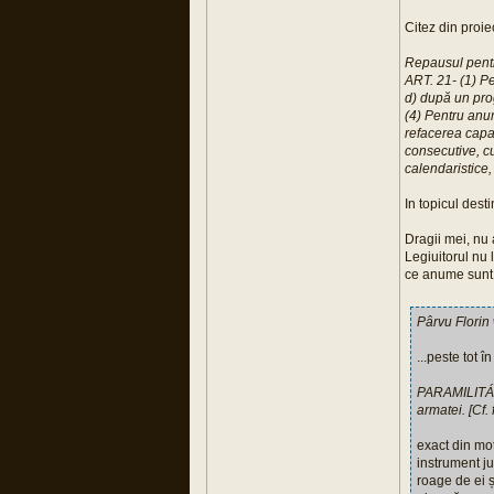
Citez din proi
Repausul pentr
ART. 21- (1) Pe
d) după un pro
(4) Pentru anum
refacerea capa
consecutive, cu
calendaristice
In topicul dest
Dragii mei, nu 
Legiuitorul nu
ce anume sunt 
Pârvu Florin
...peste tot 
PARAMILITÁR, 
armatei. [Cf. 
exact din mot
instrument ju
roage de ei ș