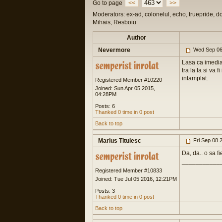
Go to page
<<
>>
Moderators: ex-ad, colonelul, echo, truepride, d
Mihais, Resboiu
Author
Nevermore
Wed Sep 06
Lasa ca imedia
tra la la si va
intamplat.
Registered Member #10220
Joined: Sun Apr 05 2015,
04:28PM
Posts: 6
Thanked 0 time in 0 post
Back to top
Marius Titulesc
Fri Sep 08 
Da, da.. o sa fi
___________
Registered Member #10833
Joined: Tue Jul 05 2016, 12:21PM
Posts: 3
Thanked 0 time in 0 post
Back to top