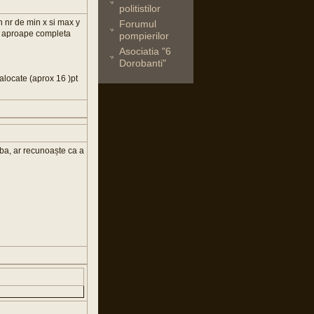
politistilor
n nr de min x si max y
Forumul
ura aproape completa
pompierilor
Asociatia "6
Dorobanti"
alocate (aprox 16 )pt
mba, ar recunoaște ca a