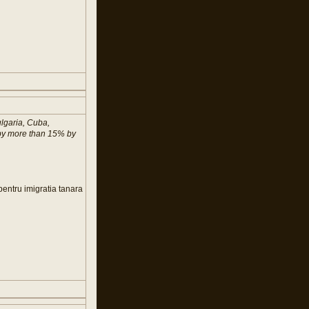
ulgaria, Cuba,
 by more than 15% by
pentru imigratia tanara