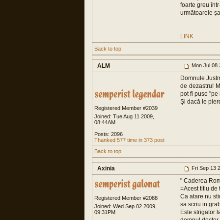
foarte greu înt
următoarele şas
LINK
Back to top
ALM
Mon Jul 08 
Domnule Justm
de dezastru! M
pot fi puse "pe
Şi dacă le pier
Registered Member #2039
Joined: Tue Aug 11 2009,
08:44AM
Posts: 2096
Thanked 577 time in 373 post
Back to top
Axinia
Fri Sep 13 
" Caderea Roma
=Acest titlu de
Ca atare nu sti
Registered Member #2088
sa scriu in gra
Joined: Wed Sep 02 2009,
Este strigator 
09:31PM