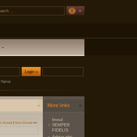
Signup
More links
Imnul
s thread
|
Next thread
>>
SEMPER
FIDELIS
Arhiva stiri