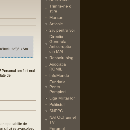
Trimite-ne o
stire
Marsuri
Articole
2% pentru voi
Directia
Generala
Anticoruptie
lovilutie”)/.../ Am
din MAI
Resboiu blog
Asociatia
ROMIL
?! Personal am fost mai
InfoMondo
date de
Fundatia
Pentru
Pompieri
Liga Militarilor
Politistul
SNPPC
NATOChannel
TV
arte pe tablite de
Forumul
n cifru) se zvarcolesc