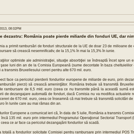
2013, 08:02PM
e dezastru: România poate pierde miliarde din fonduri UE, dar ni
nia a primit rambursări de fonduri structurale de la UE de doar 23 de milioane de 
bursare să crească nesemnificativ, de la 15,1% în mai la 15,3% în iunie.
aţiilor optimiste ale administraţiei, situaţie absorbţiei se îndreaptă încet spre u
e şase luni din an de la Comisia Europeană (sume decontate în baza cheltuielilor 
i a transmis Bruxellesului cereri pentru alte 670 mil. euro.
pect face ca pericolul pierderii fondurilor europene de miliarde de euro, prin dez
 rambursări pierzi) să crească ameninţător. România trebuie să transmită Bruxelles
 de rambursare de 6,5 mld. euro (ceea ce nu transmite până la această sumă est
rii de dezangajare automată de fonduri, dacă Comisia nu va modifica actualele reg
 cereri de 670 mil. euro, ceea ce înseamnă că mai trebuie să transmită solicitări d
ro în lunile care au mai rămas din an.
durilor Europene a comunicat ieri că, în data de 5 iulie, România a transmis Comis
încă 135 mil. euro prin intermediul Programului Operaţional Sectorial Transport 
), ceea ce ar face ca pericolul dezangajării fondurilor să scadă.
ea totală a fondurilor solicitate Comisiei pentru rambursare prin intermediul POS 