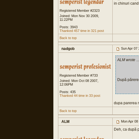
in chinuri cand
Registered Member #2323
Joined: Mon Nov 30 2009,
11:22PM
Posts: 3943
Thanked 457 time in 321 post
Back to top
nadgob
Sun Apr 07 
ALM wrote
...
Registered Member #733
După părerea
Joined: Mon Oct 08 2007,
12:06PM
Posts: 435
Thanked 44 time in 33 post
dupa parerea m
Back to top
ALM
Mon Apr 08
Deh, ca după p