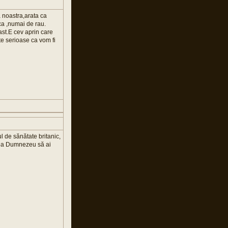
a noastra,arata ca
ca ,numai de rau.
ast.E cev aprin care
te serioase ca vom fi
l de sănătate britanic,
 dea Dumnezeu să ai