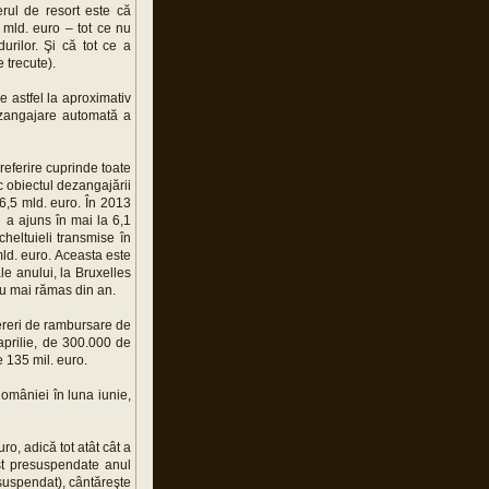
rul de resort este că
 mld. euro – tot ce nu
rilor. Şi că tot ce a
e trecute).
e astfel la aproximativ
ezangajare automată a
referire cuprinde toate
c obiectul dezangajării
 6,5 mld. euro. În 2013
i a ajuns în mai la 6,1
heltuieli transmise în
d. euro. Aceasta este
le anului, la Bruxelles
au mai rămas din an.
 cereri de rambursare de
aprilie, de 300.000 de
 135 mil. euro.
 României în luna iunie,
o, adică tot atât cât a
st presuspendate anul
esuspendat), cântăreşte