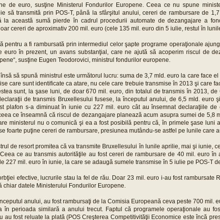
ne de euro, susţine Ministerul Fondurilor Europene. Ceea ce nu spune ministe
e să transmită prin POS-T, până la sfârşitul anului, cereri de rambursare de 1,7
ă la această sumă pierde în cadrul procedurii automate de dezangajare a fondu
oar cereri de aproximativ 200 mil. euro (cele 135 mil. euro din 5 iulie, restul în lunil
tă pentru a fi rambursată prin intermediul celor şapte programe operaţionale ajung
e euro în prezent, un avans substanţial, care ne ajută să acoperim riscul de d
opene“, susţine Eugen Teodorovici, ministrul fondurilor europene.
nsă să spună ministrul este următorul lucru: suma de 3,7 mld. euro la care face el 
ise care sunt identificate ca atare, nu cele care trebuie transmise în 2013 şi care fa
stea sunt, la şase luni, de doar 670 mil. euro, din totalul de transmis în 2013, de
eclaraţii de transmis Bruxellesului fusese, la începutul anului, de 6,5 mld. euro ş
st plafon s-a diminuat în iunie cu 227 mil. euro cât au însemnat declaraţiile de c
ceea ce înseamnă că riscul de dezangajare planează acum asupra sumei de 5,8 ml
are ministerul nu o comunică şi ea a fost posibilă pentru că, în primele şase luni a
ise foarte puţine cereri de rambursare, presiunea mutându-se astfel pe lunile care 
strul de resort promitea că va transmite Bruxellesului în lunile aprilie, mai şi iunie,
 Ceea ce au transmis autorităţile au fost cereri de rambursare de 40 mil. euro în 
de 227 mil. euro în iunie, la care se adaugă sumele transmise în 5 iulie pe POS-T de
orbţiei efective, lucrurile stau la fel de rău. Doar 23 mil. euro i-au fost rambursate
 chiar datele Ministerului Fondurilor Europene.
 începutul anului, au fost rambursaţi de la Comisia Europeană ceva peste 700 mil. eur
 în perioada similară a anului trecut. Faptul că programele operaţionale au fo
reu au fost reluate la plată (POS Creşterea Competitivităţii Economice este încă pr