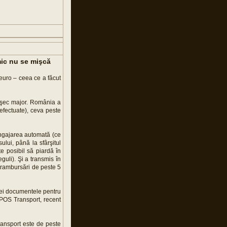
mic nu se mişcă
euro – ceea ce a făcut
n eşec major. România a
efectuate), ceva peste
angajarea automată (ce
ului, până la sfârşitul
e posibil să piardă în
uli). Şi a transmis în
e rambursări de peste 5
iei documentele pentru
(POS Transport, recent
Transport este de peste