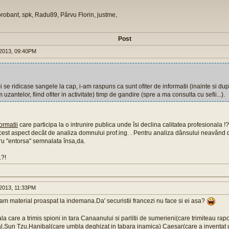
orobant, spk, Radu89, Pârvu Florin, justme,
Post
2013, 09:40PM
 se ridicase sangele la cap, i-am raspuns ca sunt ofiter de informatii (inainte si dupa“
uzantelor, fiind ofiter in activitate) timp de gandire (spre a ma consulta cu sefii...).
formatii
care participa la o intrunire publica unde îsi declina calitatea profesionala !
acest aspect decât de analiza domnului prof.ing. . Pentru analiza dânsului neavând 
ru "entorsa" semnalata însa,da.
.?!
2013, 11:33PM
am material proaspat la indemana.Da' securistii francezi nu face si ei asa?
la care a trimis spioni in tara Canaanului si parlitii de sumerieni(care trimiteau rapo
al,Sun Tzu,Hanibal(care umbla deghizat in tabara inamica) Caesar(care a inventat u