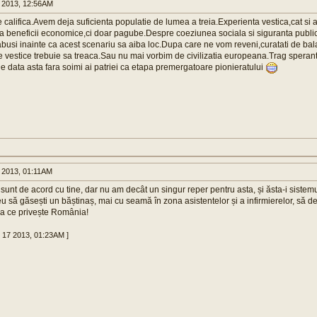
 2013, 12:56AM
 califica.Avem deja suficienta populatie de lumea a treia.Experienta vestica,cat si 
ra beneficii economice,ci doar pagube.Despre coeziunea sociala si siguranta publi
busi inainte ca acest scenariu sa aiba loc.Dupa care ne vom reveni,curatati de bal
le vestice trebuie sa treaca.Sau nu mai vorbim de civilizatia europeana.Trag speran
De data asta fara soimi ai patriei ca etapa premergatoare pionieratului
 2013, 01:11AM
sunt de acord cu tine, dar nu am decât un singur reper pentru asta, și ăsta-i sistemu
eu să găsești un băștinaș, mai cu seamă în zona asistentelor și a infirmierelor, să
ea ce privește România!
n 17 2013, 01:23AM ]