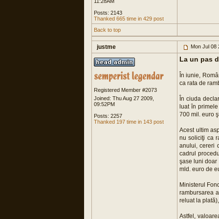
11:28AM
Posts: 2143
Thanked 665 time in 429 post
Back to top
justme
Mon Jul 08 
La un pas d
În iunie, Româ
ca rata de ram
Registered Member #2073
Joined: Thu Aug 27 2009,
În ciuda declar
09:52PM
luat în primel
700 mil. euro ş
Posts: 2257
Thanked 197 time in 143 post
Acest ultim as
nu soliciţi ca
anului, cereri
cadrul procedu
şase luni doar
mld. euro de eu
Ministerul Fon
rambursarea a 
reluat la plată
Astfel, valoar