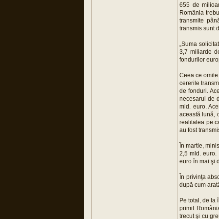
655 de milioa
România trebui
transmite pân
transmis sunt d
„Suma solicita
3,7 miliarde d
fondurilor eur
Ceea ce omite î
cererile transm
de fonduri. Ace
necesarul de d
mld. euro. Ace
această lună, 
realitatea pe c
au fost transm
În martie, mini
2,5 mld. euro.
euro în mai şi 
În privinţa abs
după cum arată
Pe total, de la
primit România
trecut şi cu g