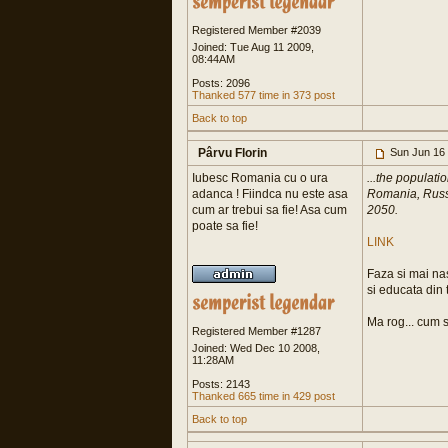
Registered Member #2039
Joined: Tue Aug 11 2009,
08:44AM
Posts: 2096
Thanked 577 time in 373 post
Back to top
Pârvu Florin
Sun Jun 16
Iubesc Romania cu o ura
...the populat
adanca ! Fiindca nu este asa
Romania, Russi
cum ar trebui sa fie! Asa cum
2050.
poate sa fie!
LINK
Faza si mai nas
si educata din 
Ma rog... cum s
Registered Member #1287
Joined: Wed Dec 10 2008,
11:28AM
Posts: 2143
Thanked 665 time in 429 post
Back to top