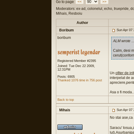
Go to page
<<
>>
Moderators: ex-ad, colonelul, echo, truepride, d
Mihais, Resboiu
Author
Boribum
Sun Apr 07 
boribum
ALM wrote
...
Calm, desi mi
cerut(conform 
Registered Member #2395
Joined: Tue Dec 22 2009,
12:31PM
Un
ofiter de in
Posts: 6905
interpelat de 
Thanked 1076 time in 756 post
apreciere,pent
Asa o fi moda..
Back to top
Mihais
Sun Apr 07 
No stai ase,ca 
Saracu' Iosua,a
lut),Asurbanip