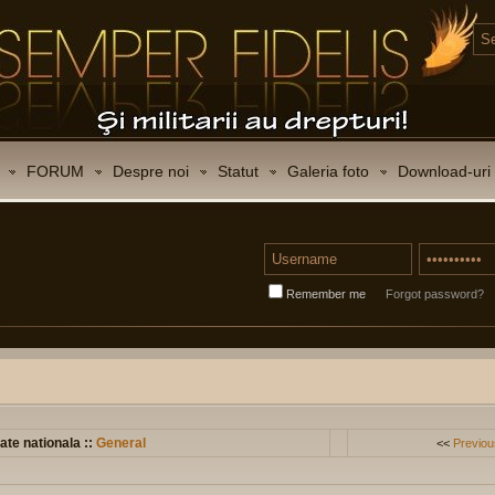
FORUM
Despre noi
Statut
Galeria foto
Download-uri
Remember me
Forgot password?
ate nationala ::
General
<<
Previou