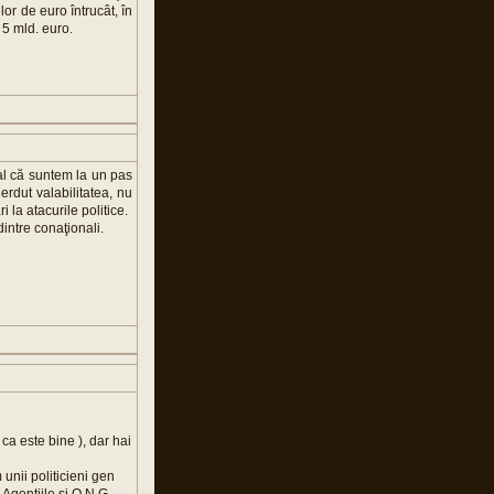
or de euro întrucât, în
 5 mld. euro.
l că suntem la un pas
rdut valabilitatea, nu
 la atacurile politice.
intre conaţionali.
ca este bine ), dar hai
 unii politicieni gen