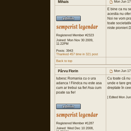
Mihais
Mon Jun 17
E bine ca nu se
acestia nu ofe
Noi ne vom pra
toate societati
niste pionieri.
Registered Member #2323
Joined: Mon Nov 30 2009,
11:22PM
Posts: 3943
Thanked 457 time in 321 post
Back to top
Pârvu Florin
Mon Jun 17
Iubesc Romania cu o ura
Cu toate că nu 
adanca ! Fiindca nu este asa
unde e tare gr
cum ar trebui sa fie! Asa cum
dreptate în ce
poate sa fie!
[ Edited Mon Ju
Registered Member #1287
Joined: Wed Dec 10 2008,