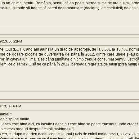
r-un an crucial pentru România, pentru că ea poate pierde sume de ordinul miliardel
e luni, trebuie să transmită cereri de rambursare (declaraţii de cheltuieli) de peste
2013, 08:22PM
e, CORECT! Când am ajuns la un grad de absorbţie, de la 5,5%, la 18,4%, norma
iile de dosare blocate de guvernarea de până în 2012, dintre care unele şi-au pie
 rol" în câteva luni, mai ales când jumătate din timp trebuie consumat pentru justificări
dem, ce o să fie? O să fie ca până în 2012, perioadă regretată de mulţi (prea mulţi) d
2013, 09:16PM
niei ".
 topic spune multe.
u daca este bine aici, ca locatie ( daca nu este bine se poate transfera unde credeti 
ba cateva randuri despre " cainii maidanezi ".
la cer, ca dupa moartea acelui copil minunat ( ucis de cainii maidanezi ), sa vezi cum