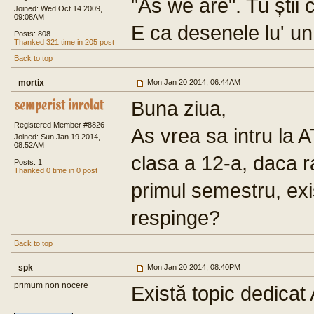
"As we are". Tu știi 
Joined: Wed Oct 14 2009,
09:08AM
E ca desenele lu' 
Posts: 808
Thanked 321 time in 205 post
Back to top
mortix
Mon Jan 20 2014, 06:44AM
Buna ziua,
Registered Member #8826
As vrea sa intru la A
Joined: Sun Jan 19 2014,
08:52AM
clasa a 12-a, daca r
Posts: 1
Thanked 0 time in 0 post
primul semestru, exi
respinge?
Back to top
spk
Mon Jan 20 2014, 08:40PM
primum non nocere
Există topic dedicat