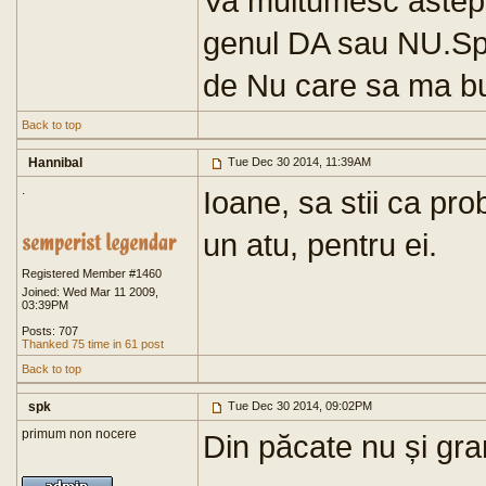
Va multumesc astept
genul DA sau NU.Spe
de Nu care sa ma b
Back to top
Hannibal
Tue Dec 30 2014, 11:39AM
.
Ioane, sa stii ca pro
un atu, pentru ei.
Registered Member #1460
Joined: Wed Mar 11 2009,
03:39PM
Posts: 707
Thanked 75 time in 61 post
Back to top
spk
Tue Dec 30 2014, 09:02PM
primum non nocere
Din păcate nu și gra