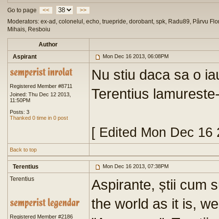
Go to page
<<
>>
Moderators: ex-ad, colonelul, echo, truepride, dorobant, spk, Radu89, Pârvu Flor
Mihais, Resboiu
Author
Aspirant
Mon Dec 16 2013, 06:08PM
Nu stiu daca sa o ia
Registered Member #8711
Terentius lamureste
Joined: Thu Dec 12 2013,
11:50PM
Posts: 3
Thanked 0 time in 0 post
[ Edited Mon Dec 16 
Back to top
Terentius
Mon Dec 16 2013, 07:38PM
Terentius
Aspirante, știi cum 
the world as it is, w
Registered Member #2186