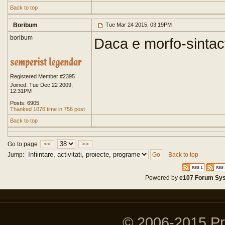
Back to top
Boribum
Tue Mar 24 2015, 03:19PM
boribum
Daca e morfo-sintact
Registered Member #2395
Joined: Tue Dec 22 2009,
12:31PM
Posts: 6905
Thanked 1076 time in 756 post
Back to top
Go to page
<<
>>
Jump:
Back to top
Powered by
e107 Forum Sy
© 2006-2015 P