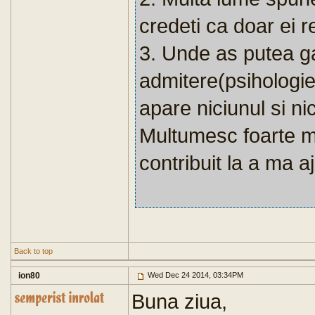
credeti ca doar ei 
3. Unde as putea ga
admitere(psihologie
apare niciunul si nic
Multumesc foarte mu
contribuit la a ma aj
Back to top
ion80
Wed Dec 24 2014, 03:34PM
Buna ziua,