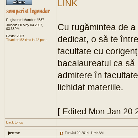
LINK
Registered Member #537
Cu rugămintea de a 
Joined: Fri May 04 2007,
03:38PM
dedicat, o să te într
Posts: 2503
Thanked 52 time in 42 post
facultate cu corigenț
bacalaureatul ca să p
admitere în facultat
lichidat materiile.
[ Edited Mon Jan 20 
Back to top
justme
Tue Jul 29 2014, 11:44AM