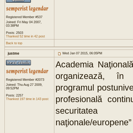
Registered Member #537
Joined: Fri May 04 2007,
03:38PM
Posts: 2503
Thanked 52 time in 42 post
Back to top
justme
Wed Jan 07 2015, 06:05PM
Academia Naţională 
organizează, în 
Registered Member #2073
programul postunive
Joined: Thu Aug 27 2009,
09:52PM
Posts: 2257
profesională contin
Thanked 197 time in 143 post
securitatea i
naţionale/europene”