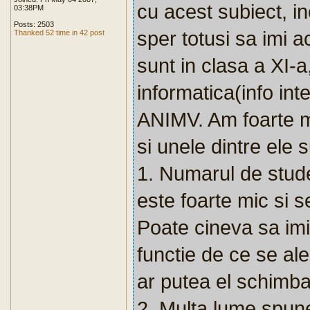
cu acest subiect, i
03:38PM
Posts: 2503
sper totusi sa imi 
Thanked 52 time in 42 post
sunt in clasa a XI-a
informatica(info int
ANIMV. Am foarte m
si unele dintre ele 
1. Numarul de stude
este foarte mic si s
Poate cineva sa imi
functie de ce se al
ar putea el schimba
2. Multa lume spune 