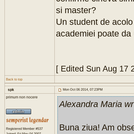
si master?
Un student de acolo 
academiei poate da 
[ Edited Sun Aug 17 
Back to top
spk
Mon Oct 06 2014, 07:23PM
primum non nocere
Alexandra Maria wr
Buna ziua! Am obse
Registered Member #537
Joined: Fri May 04 2007,